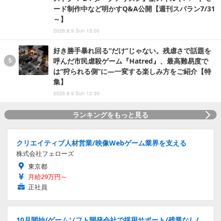
ード制作中など明かすQ&A公開【週刊スパラン7/31
～】
2026.8.9 Sun 15:00
好き勝手暴れ回る“だけ”じゃない。残虐さで話題を
呼んだ市民虐殺ゲーム『Hatred』、最高難易度で
は“狩られる側”に―一変する楽しみ方をご紹介【特
集】
2026.8.9 Sun 12:30
ランキングをもっと見る
クリエイティブ人材営業/映像Webゲーム業界を支える
株式会社フェローズ
東京都
月給29万円～
正社員
10月開始/ゲームソフト開発会社で採用サポート/残業なし/