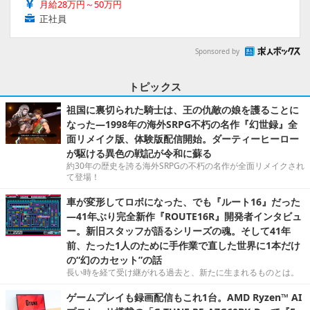
月給28万円～50万円
正社員
Sponsored by
トピックス
祖国に裏切られた騎士は、王の仇敵の娘を護ることに
なった―1998年の海外SRPG不朽の名作『幻世録』全
面リメイク版、体験版配信開始。ダーティーヒーロー
が駆ける異色の戦記が令和に蘇る
約30年の歴史を誇る海外SRPGの不朽の名作が全面リメイクされ
て登場！
車が変形してロボになった、でも『ルート16』だった
―41年ぶり完全新作『ROUTE16R』開発者インタビュ
ー。新旧スタッフが語るシリーズの魂。そして41年
前、たった1人のために手作業で直した世界に1本だけ
の“幻のカセット”の話
長い時を経て受け継がれる過去と、新たに生まれるものとは。
ゲームプレイも録画配信もこれ1台。AMD Ryzen™ AI