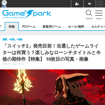
search
menu
グ
特集
PCゲーム
家庭用ゲーム
セール/無料
カルチャ
連載・特集
特集
「スイッチ2」発売目前！当選したゲームライ
ターは何買う？楽しみなローンチタイトルと今
後の期待作【特集】 10枚目の写真・画像
2025.6.1 Sun 18:05