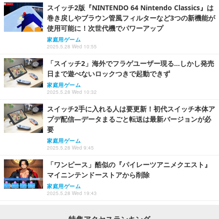
スイッチ2版『NINTENDO 64 Nintendo Classics』は
巻き戻しやブラウン管風フィルターなど3つの新機能が
使用可能に！次世代機でパワーアップ
家庭用ゲーム
2025.5.28 Wed 10:55
「スイッチ2」海外でフラゲユーザー現る…しかし発売
日まで遊べないロックつきで起動できず
家庭用ゲーム
2025.5.28 Wed 10:32
スイッチ2手に入れる人は要更新！初代スイッチ本体ア
プデ配信―データまるごと転送は最新バージョンが必
要
家庭用ゲーム
2025.5.28 Wed 9:45
「ワンピース」酷似の『パイレーツアニメクエスト』
マイニンテンドーストアから削除
家庭用ゲーム
2025.5.28 Wed 19:43
特集アクセスランキング