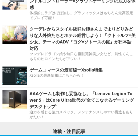
ンドルコントローラー×クラウドゲーミングの底力を体
感
体感的にラグはほぼ無し。グラフィックスはもちろん最高設定
でプレイ可能！
クーデレからスタイル抜群お姉さんまでよりどりみど
りな人外娘たちとホテル経営しよう！「クトゥルフ×美
少女」テーマのADV『ヨグ=ソトースの庭』が日本語
対応
ツンデレドラゴン娘や無口な複眼死神美少女など、属性てんこ
もりのヒロインたちがアツい！
ゲームコマースの最前線ーXsolla特集
Xsollaの最新情報はこちらから！
AAAゲームも制作も妥協なし。「Lenovo Legion To
wer 5」はCore Ultra世代の“全てこなせるゲーミング
デスクトップ”
迫力を感じる強力スペック。メンテナンスしやすい構造もあり
がたい！
連載・注目記事