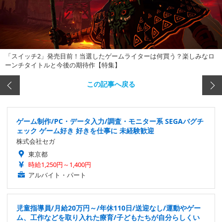
「スイッチ2」発売目前！当選したゲームライターは何買う？楽しみなロ
ーンチタイトルと今後の期待作【特集】
この記事へ戻る
ゲーム制作/PC・データ入力/調査・モニター系 SEGAバグチ
ェック ゲーム好き 好きを仕事に 未経験歓迎
株式会社セガ
東京都
時給1,250円～1,400円
アルバイト・パート
児童指導員/月給20万円～/年休110日/送迎なし/運動やゲー
ム、工作などを取り入れた療育/子どもたちが自分らしくい