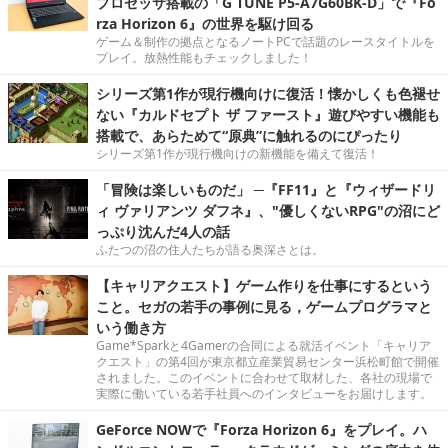
プロセッサ搭載の「G TUNE P5-A7G60BK-D」で『Fo
rza Horizon 6』の世界を駆け回る
ゲーム＆制作の拠点となるノートPCで話題のレースタイトルを
プレイ。放熱性能もチェックしました！
シリーズ第1作が現行機向けに復活！懐かしくも色褪せ
ない『カルドセプト ザ ファースト』遊びやすい機能も
搭載で、あらためて“原典”に触れるのにぴったり
シリーズ第1作が現行機向けの新機能を備えて復活！
「冒険は楽しいものだ」 ─『FF11』と『ウィザードリ
ィ ヴァリアンツ ダフネ』、"優しくないRPG"の沼にど
っぷり沈んだ4人の話
ふたつの沼の住人たちが語る奥深さとは。
【キャリアクエスト】ゲーム作りを仕事にするという
こと。セガの若手の事例に見る，ゲームプログラマと
いう働き方
Game*Sparkと4Gamerの合同による就活イベント「キャリア
クエスト」の第4回が東京都立産業貿易センター浜松町館で開催
されました。このイベントに合わせて取材した、各社の現場で
実際に働いている若手社員へのインタビューをお届けします。
GeForce NOWで『Forza Horizon 6』をプレイ。ハ