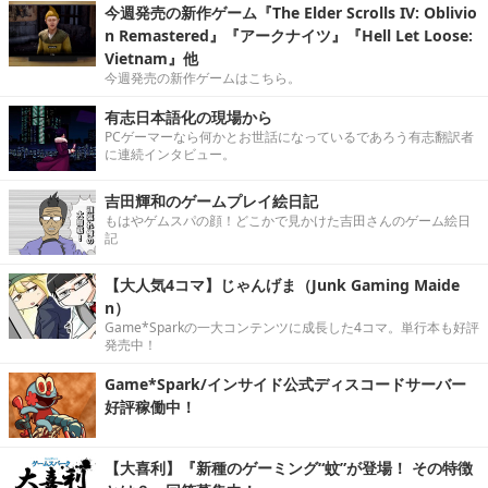
今週発売の新作ゲーム『The Elder Scrolls IV: Oblivio
n Remastered』『アークナイツ』『Hell Let Loose:
Vietnam』他
今週発売の新作ゲームはこちら。
有志日本語化の現場から
PCゲーマーなら何かとお世話になっているであろう有志翻訳者
に連続インタビュー。
吉田輝和のゲームプレイ絵日記
もはやゲムスパの顔！どこかで見かけた吉田さんのゲーム絵日
記
【大人気4コマ】じゃんげま（Junk Gaming Maide
n）
Game*Sparkの一大コンテンツに成長した4コマ。単行本も好評
発売中！
Game*Spark/インサイド公式ディスコードサーバー
好評稼働中！
【大喜利】『新種のゲーミング“蚊”が登場！ その特徴