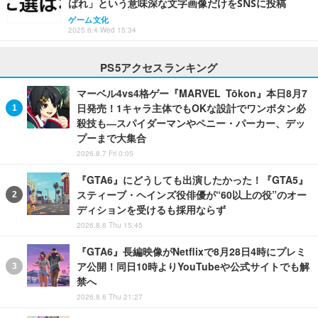
ばれ」という意味深な文字画像だけをSNSに投稿
ゲーム文化
2025.6.4 Wed 15:34
PS5アクセスランキング
マーベル4vs4格ゲー『MARVEL Tōkon』本日8月7
日発売！1キャラ主体でもOKな設計でワンボタン必
殺技も―スパイダーマンやペニー・パーカー、デッ
プーまで大集合
2026.8.7 Fri 0:05
『GTA6』にどうしても出演したかった！『GTA5』
スティーブ・ヘインズ役俳優が“60以上の役”のオー
ディションを受けるも採用ならず
2026.8.6 Thu 15:45
『GTA6』長編映像がNetflixで8月28日4時にプレミ
ア公開！同日10時よりYouTubeや公式サイトでも解
禁へ
2026.8.6 Thu 21:27