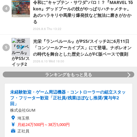
令和に“キャプテン・サワダ”パロ！？『MARVEL Tō
kon』デッドプールの技がやっぱりハチャメチャ。
あのハラキリや馬乗り爆発技など無法に磨きがかか
る
2026.8.6 Thu 13:22
光栄『ランペルール』がPS5/スイッチ2に6月11日
「コンソールアーカイブス」にて登場。ナポレオン
の時代を舞台とした歴史シムがFC版ベースで復刻
2026.6.10 Wed 19:00
ランキングをもっと見る
未経験歓迎・ゲーム周辺機器・コントローラーの組立スタッ
フ・フリーター歓迎「正社員/残業ほぼなし推奨/賞与年2
回」
株式会社GUM
埼玉県
月給24万500円～38万5,000円
正社員