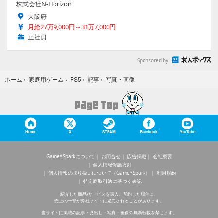
株式会社N-Horizon
大阪府
月給27万9,000円～31万7,000円
正社員
Sponsored by
写真・画像
ホーム
›
家庭用ゲーム
›
PS5
›
記事
›
Home
X
STEAM
Facebook
YouTube
Game*Sparkについて
お問合せ
広告掲載
会社概要
個人情報保護方針
個人情報の取り扱いについて（Game*Spark）
利用規約
特定商取引法に基づく表記
紹介した商品/サービスを購入、契約した場合に、
売上の一部が弊社サイトに還元されることがあります。
当サイトに掲載の記事・見出し・写真・画像の無断転載を禁じます。