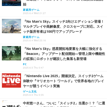
始
家庭用ゲーム
2025.6.4 Wed 21:27
『No Man's Sky』スイッチ2向けエディション登場！
マルチプレイや高解像度、クロスセーブに対応。スイ
ッチ版所有者は100円でアップグレード
家庭用ゲーム
2025.6.4 Wed 23:16
『No Man's Sky』惑星開拓地要素を大幅に強化する
「Beacon」アップデート配信開始―管理上限や機能性
の拡張にロボットが建設した集落も新登場
PC
2025.6.5 Thu 0:47
「Nintendo Live 2025」開催決定。スイッチ2ゲーム
体験や『マリオカート ワールド』で世界各地のプレイ
ヤーが競うイベント実施
ゲーム文化
2025.6.5 Thu 0:35
中村悠一さん、ついに「スイッチ2」当選か！？「に選