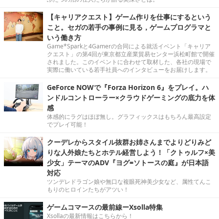
【キャリアクエスト】ゲーム作りを仕事にするという
こと。セガの若手の事例に見る，ゲームプログラマと
いう働き方
Game*Sparkと4Gamerの合同による就活イベント「キャリア
クエスト」の第4回が東京都立産業貿易センター浜松町館で開催
されました。このイベントに合わせて取材した、各社の現場で
実際に働いている若手社員へのインタビューをお届けします。
GeForce NOWで『Forza Horizon 6』をプレイ。ハ
ンドルコントローラー×クラウドゲーミングの底力を体
感
体感的にラグはほぼ無し。グラフィックスはもちろん最高設定
でプレイ可能！
クーデレからスタイル抜群お姉さんまでよりどりみど
りな人外娘たちとホテル経営しよう！「クトゥルフ×美
少女」テーマのADV『ヨグ=ソトースの庭』が日本語
対応
ツンデレドラゴン娘や無口な複眼死神美少女など、属性てんこ
もりのヒロインたちがアツい！
ゲームコマースの最前線ーXsolla特集
Xsollaの最新情報はこちらから！