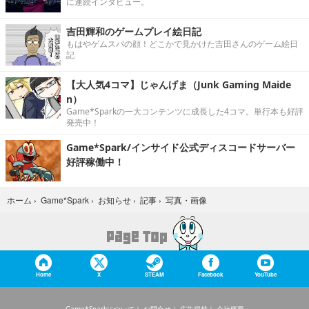
に連続インタビュー。
吉田輝和のゲームプレイ絵日記
もはやゲムスパの顔！どこかで見かけた吉田さんのゲーム絵日
記
【大人気4コマ】じゃんげま（Junk Gaming Maide
n）
Game*Sparkの一大コンテンツに成長した4コマ。単行本も好評
発売中！
Game*Spark/インサイド公式ディスコードサーバー
好評稼働中！
写真・画像
ホーム
›
Game*Spark
›
お知らせ
›
記事
›
Home
X
STEAM
Facebook
YouTube
Game*Sparkについて
お問合せ
広告掲載
会社概要