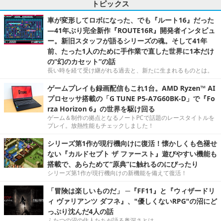
トピックス
車が変形してロボになった、でも『ルート16』だった
―41年ぶり完全新作『ROUTE16R』開発者インタビュ
ー。新旧スタッフが語るシリーズの魂。そして41年
前、たった1人のために手作業で直した世界に1本だけ
の“幻のカセット”の話
長い時を経て受け継がれる過去と、新たに生まれるものとは。
ゲームプレイも録画配信もこれ1台。AMD Ryzen™ AI
プロセッサ搭載の「G TUNE P5-A7G60BK-D」で『Fo
rza Horizon 6』の世界を駆け回る
ゲーム＆制作の拠点となるノートPCで話題のレースタイトルを
プレイ。放熱性能もチェックしました！
シリーズ第1作が現行機向けに復活！懐かしくも色褪せ
ない『カルドセプト ザ ファースト』遊びやすい機能も
搭載で、あらためて“原典”に触れるのにぴったり
シリーズ第1作が現行機向けの新機能を備えて復活！
「冒険は楽しいものだ」 ─『FF11』と『ウィザードリ
ィ ヴァリアンツ ダフネ』、"優しくないRPG"の沼にど
っぷり沈んだ4人の話
ふたつの沼の住人たちが語る奥深さとは。