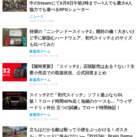
中のSteamにて6月9日午前2時まで―1人でも最大4人
協力でも遊べるRPGシューター
ニュース
2025.6.6 Fri 3:22
待望の「ニンテンドースイッチ2」開封の儀！大きいけ
ど手に馴染むハードウェア、初代スイッチとのサイズ
も比べてみた
家庭用ゲーム
2025.6.5 Thu 10:15
【随時更新】「スイッチ2」店頭販売はある？ない？主
要小売店での取扱状況、公式回答まとめ
家庭用ゲーム
2025.6.5 Thu 17:15
スイッチ2で「初代スイッチ」ソフト遊ぶならDL
版！？ロード時間40%近く短縮のケースも…『ウィザ
ードリィ外伝 五つの試練』でロード時間検証！
家庭用ゲーム
2025.6.5 Thu 14:35
立ちはだかる敵は殴って小便をぶっかける！ポスタ
ル・デュードに休みはない―『POSTAL: Brain Dama