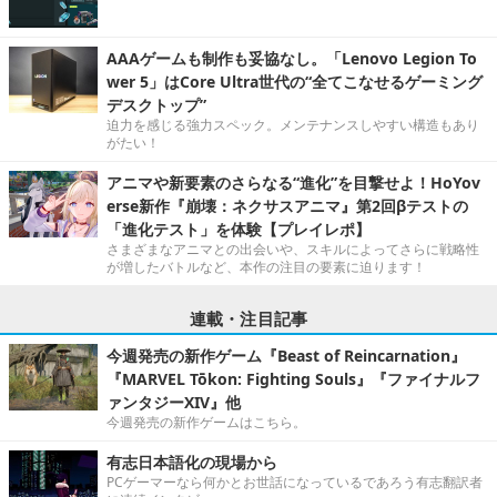
AAAゲームも制作も妥協なし。「Lenovo Legion To
wer 5」はCore Ultra世代の“全てこなせるゲーミング
デスクトップ”
迫力を感じる強力スペック。メンテナンスしやすい構造もあり
がたい！
アニマや新要素のさらなる“進化”を目撃せよ！HoYov
erse新作『崩壊：ネクサスアニマ』第2回βテストの
「進化テスト」を体験【プレイレポ】
さまざまなアニマとの出会いや、スキルによってさらに戦略性
が増したバトルなど、本作の注目の要素に迫ります！
連載・注目記事
今週発売の新作ゲーム『Beast of Reincarnation』
『MARVEL Tōkon: Fighting Souls』『ファイナルフ
ァンタジーXIV』他
今週発売の新作ゲームはこちら。
有志日本語化の現場から
PCゲーマーなら何かとお世話になっているであろう有志翻訳者