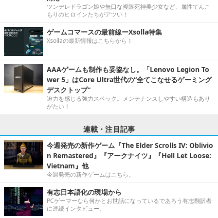
ツンデレドラゴン娘や無口な複眼死神美少女など、属性てんこ
もりのヒロインたちがアツい！
ゲームコマースの最前線ーXsolla特集
Xsollaの最新情報はこちらから！
AAAゲームも制作も妥協なし。「Lenovo Legion To
wer 5」はCore Ultra世代の“全てこなせるゲーミング
デスクトップ”
迫力を感じる強力スペック。メンテナンスしやすい構造もあり
がたい！
連載・注目記事
今週発売の新作ゲーム『The Elder Scrolls IV: Oblivio
n Remastered』『アークナイツ』『Hell Let Loose:
Vietnam』他
今週発売の新作ゲームはこちら。
有志日本語化の現場から
PCゲーマーなら何かとお世話になっているであろう有志翻訳者
に連続インタビュー。