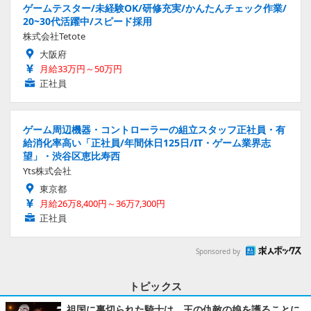
ゲームテスター/未経験OK/研修充実/かんたんチェック作業/
20~30代活躍中/スピード採用
株式会社Tetote
大阪府
月給33万円～50万円
正社員
ゲーム周辺機器・コントローラーの組立スタッフ正社員・有
給消化率高い「正社員/年間休日125日/IT・ゲーム業界志
望」・渋谷区恵比寿西
Yts株式会社
東京都
月給26万8,400円～36万7,300円
正社員
Sponsored by
トピックス
祖国に裏切られた騎士は、王の仇敵の娘を護ることに