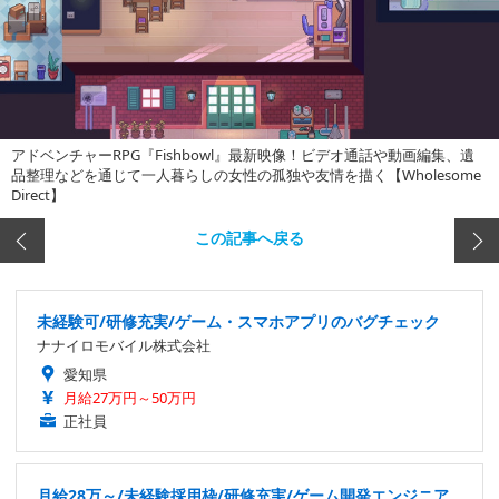
アドベンチャーRPG『Fishbowl』最新映像！ビデオ通話や動画編集、遺
品整理などを通じて一人暮らしの女性の孤独や友情を描く【Wholesome
Direct】
この記事へ戻る
未経験可/研修充実/ゲーム・スマホアプリのバグチェック
ナナイロモバイル株式会社
愛知県
月給27万円～50万円
正社員
月給28万～/未経験採用枠/研修充実/ゲーム開発エンジニア