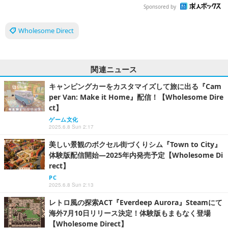
Sponsored by
Wholesome Direct
関連ニュース
キャンピングカーをカスタマイズして旅に出る『Cam
per Van: Make it Home』配信！【Wholesome Dire
ct】
ゲーム文化
2025.6.8 Sun 2:17
美しい景観のボクセル街づくりシム『Town to City』
体験版配信開始―2025年内発売予定【Wholesome Di
rect】
PC
2025.6.8 Sun 2:13
レトロ風の探索ACT『Everdeep Aurora』Steamにて
海外7月10日リリース決定！体験版もまもなく登場
【Wholesome Direct】