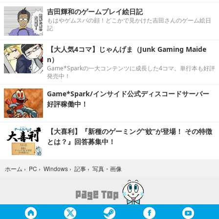
吉田輝和のゲームプレイ絵日記
もはやゲムスパの顔！どこかで見かけた吉田さんのゲーム絵日
記
【大人気4コマ】じゃんげま（Junk Gaming Maide
n）
Game*Sparkの一大コンテンツに成長した4コマ。単行本も好評
発売中！
Game*Spark/インサイド公式ディスコードサーバー
好評稼働中！
【大喜利】『新種のゲーミング“蚊”が登場！ その特徴
とは？』回答募集中！
写真・画像
ホーム
›
PC
›
Windows
›
記事
›