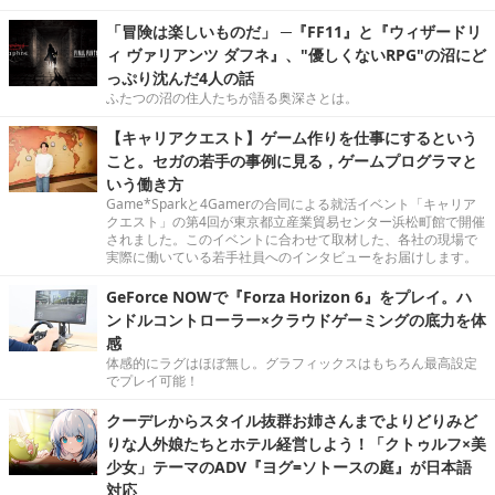
「冒険は楽しいものだ」 ─『FF11』と『ウィザードリ
ィ ヴァリアンツ ダフネ』、"優しくないRPG"の沼にど
っぷり沈んだ4人の話
ふたつの沼の住人たちが語る奥深さとは。
【キャリアクエスト】ゲーム作りを仕事にするという
こと。セガの若手の事例に見る，ゲームプログラマと
いう働き方
Game*Sparkと4Gamerの合同による就活イベント「キャリア
クエスト」の第4回が東京都立産業貿易センター浜松町館で開催
されました。このイベントに合わせて取材した、各社の現場で
実際に働いている若手社員へのインタビューをお届けします。
GeForce NOWで『Forza Horizon 6』をプレイ。ハ
ンドルコントローラー×クラウドゲーミングの底力を体
感
体感的にラグはほぼ無し。グラフィックスはもちろん最高設定
でプレイ可能！
クーデレからスタイル抜群お姉さんまでよりどりみど
りな人外娘たちとホテル経営しよう！「クトゥルフ×美
少女」テーマのADV『ヨグ=ソトースの庭』が日本語
対応