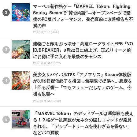
マーベル新作格ゲー『MARVEL Tōkon: Fighting
Souls』Steamで“賛否両論”―オープンベータで指
摘のPC版パフォーマンス、発売直前に改善報告も不
満の声
2026.8.7 Fri 12:21
建物ごと敵をぶっ壊せ！高速ローグライトFPS『VO
ID/BREAKER』8月22日に値上げ。正式リリース前
にお得に手に入れる最後のチャンス
2026.8.8 Sat 22:15
美少女サバイバルTPS『アノマリス』Steam体験版
が8月9日配信終了を撤回し無期限で提供へ。想定を
上回る反響―「でもフリューだしな」のゲーム、今
後も改善へ
2026.8.8 Sat 20:00
『MARVEL Tōkon』のデッドプールは瞬獄殺も使え
る！？格ゲー乱舞技が元ネタの隠しコマンドが発見
される。「デップードリームを使わざるを得ない」
などパロ満載