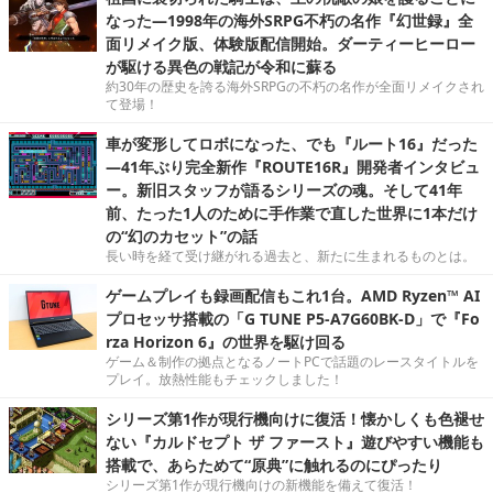
なった―1998年の海外SRPG不朽の名作『幻世録』全
面リメイク版、体験版配信開始。ダーティーヒーロー
が駆ける異色の戦記が令和に蘇る
約30年の歴史を誇る海外SRPGの不朽の名作が全面リメイクされ
て登場！
車が変形してロボになった、でも『ルート16』だった
―41年ぶり完全新作『ROUTE16R』開発者インタビュ
ー。新旧スタッフが語るシリーズの魂。そして41年
前、たった1人のために手作業で直した世界に1本だけ
の“幻のカセット”の話
長い時を経て受け継がれる過去と、新たに生まれるものとは。
ゲームプレイも録画配信もこれ1台。AMD Ryzen™ AI
プロセッサ搭載の「G TUNE P5-A7G60BK-D」で『Fo
rza Horizon 6』の世界を駆け回る
ゲーム＆制作の拠点となるノートPCで話題のレースタイトルを
プレイ。放熱性能もチェックしました！
シリーズ第1作が現行機向けに復活！懐かしくも色褪せ
ない『カルドセプト ザ ファースト』遊びやすい機能も
搭載で、あらためて“原典”に触れるのにぴったり
シリーズ第1作が現行機向けの新機能を備えて復活！