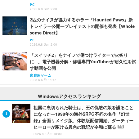
PC
2025.6.8 Sun 2:08
2匹の子イヌが協力するホラー『Haunted Paws』新
トレイラー公開―プレイテストの開催も発表【Whole
some Direct】
PC
2025.6.8 Sun 2:00
「スイッチ2」をナイフで傷つけライターで火炙り
に…。電子機器分解・修理専門YouTuberが耐久性を試
す動画を公開
家庭用ゲーム
2025.6.6 Fri 14:15
Windowsアクセスランキング
祖国に裏切られた騎士は、王の仇敵の娘を護ること
になった―1998年の海外SRPG不朽の名作『幻世
録』全面リメイク版、体験版配信開始。ダーティー
ヒーローが駆ける異色の戦記が令和に蘇る
PR
2026.8.8 Sat 18:00