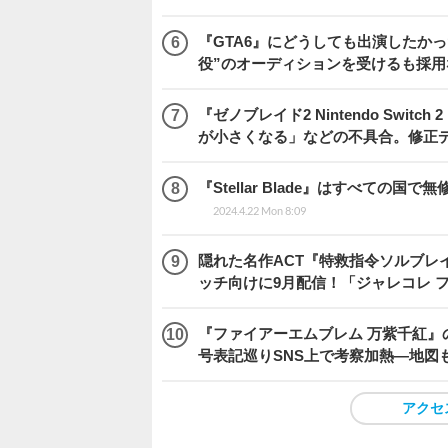
『GTA6』にどうしても出演したかっ
役”のオーディションを受けるも採用
『ゼノブレイド2 Nintendo Swit
が小さくなる」などの不具合。修正
『Stellar Blade』はすべて
2024.4.22 Mon 8:09
隠れた名作ACT『特救指令ソルブレイ
ッチ向けに9月配信！「ジャレコレ 
『ファイアーエムブレム 万紫千紅』
号表記巡りSNS上で考察加熱―地図
アクセ