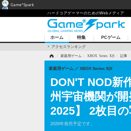
Game*Spark
ハードコアゲーマーのためのWebメディア
ホーム
特集
PCゲーム
アクセスランキング
ホーム
›
家庭用ゲーム
›
XBOX Series X|S
›
記事
家庭用ゲーム
XBOX Series X|S
DON'T NOD
州宇宙機関が開発に
2025】 2枚目
2026年発売予定です。