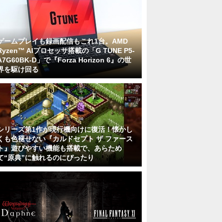
ゲームプレイも録画配信もこれ1台。AMD
Ryzen™ AIプロセッサ搭載の「G TUNE P5-
A7G60BK-D」で『Forza Horizon 6』の世
界を駆け回る
シリーズ第1作が現行機向けに復活！懐かし
くも色褪せない『カルドセプト ザ ファース
ト』遊びやすい機能も搭載で、あらため
て“原典”に触れるのにぴったり