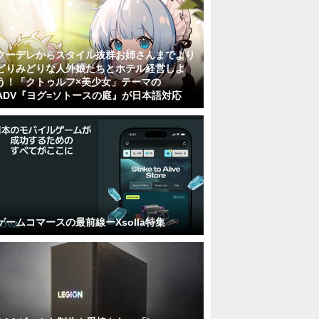
クーデレからスタイル抜群お姉さんまでより
どりみどりな人外娘たちとホテル経営しよ
う！「クトゥルフ×美少女」テーマの
ADV『ヨグ=ソトースの庭』が日本語対応
ゲームコマースの最前線ーXsolla特集