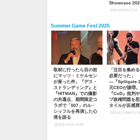
Showcase 20
2026.6.8 Mon 3:26
Summer Game Fest 2025
取材に行ったら目の前
「注目を集める
にマッツ・ミケルセン
必要だった」
が座った件。『デス・
―『Splitgate
ストランディング』と
元CEOが謝罪
『HITMAN』での撮影
『CoD』批判
の共通点、期間限定コ
プ政権問題を思
ラボで「007」のル・
タイルが反感買
シッフルを再演した心
2025.6.11 Wed 11:4
境を語る
2025.6.14 Sat 19:00