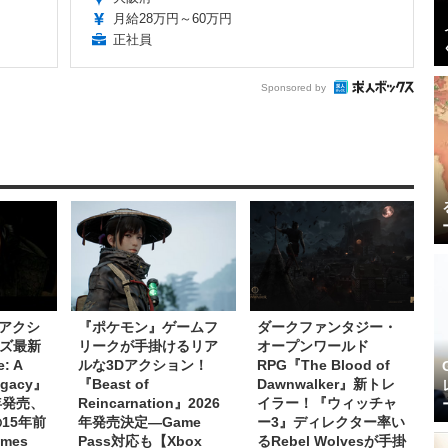
月給28万円～60万円
正社員
Sponsored by
アクシ
『ポケモン』ゲームフ
ダークファンタジー・
ーズ最新
リークが手掛けるリア
オープンワールド
: A
ルな3Dアクション！
RPG『The Blood of
Legacy』
『Beast of
Dawnwalker』新トレ
年発売、
Reincarnation』2026
イラー！『ウィッチャ
の15年前
年発売決定―Game
ー3』ディレクター率い
mes
Pass対応も【Xbox
るRebel Wolvesが手掛