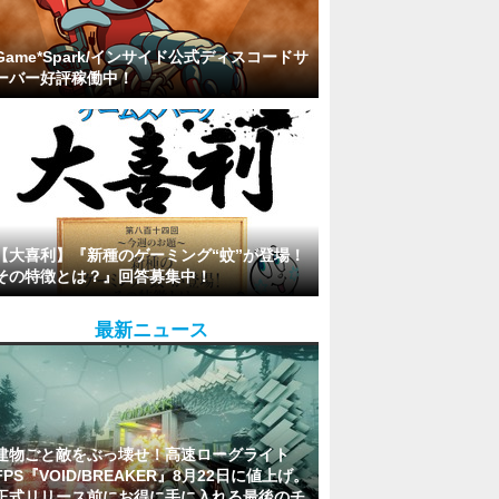
Game*Spark/インサイド公式ディスコードサ
ーバー好評稼働中！
【大喜利】『新種のゲーミング“蚊”が登場！
その特徴とは？』回答募集中！
最新ニュース
建物ごと敵をぶっ壊せ！高速ローグライト
FPS『VOID/BREAKER』8月22日に値上げ。
正式リリース前にお得に手に入れる最後のチ