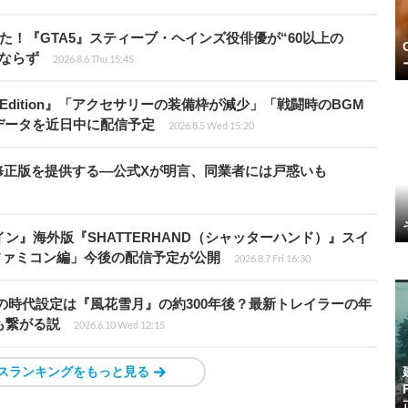
た！『GTA5』スティーブ・ヘインズ役俳優が“60以上の
ならず
2026.8.6 Thu 15:45
ch 2 Edition』「アクセサリーの装備枠が減少」「戦闘時のBGM
データを近日中に配信予定
2026.8.5 Wed 15:20
の国で無修正版を提供する―公式Xが明言、同業者には戸惑いも
ン』海外版『SHATTERHAND（シャッターハンド）』スイ
ファミコン編」今後の配信予定が公開
2026.8.7 Fri 16:30
の時代設定は『風花雪月』の約300年後？最新トレイラーの年
も繋がる説
2026.6.10 Wed 12:15
スランキングをもっと見る