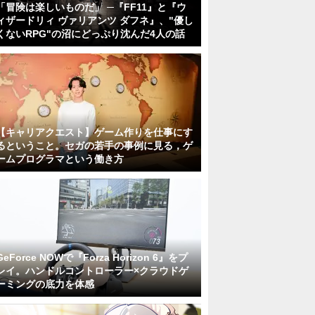
「冒険は楽しいものだ」 ─『FF11』と『ウ
ィザードリィ ヴァリアンツ ダフネ』、"優し
くないRPG"の沼にどっぷり沈んだ4人の話
【キャリアクエスト】ゲーム作りを仕事にす
るということ。セガの若手の事例に見る，ゲ
ームプログラマという働き方
GeForce NOWで『Forza Horizon 6』をプ
レイ。ハンドルコントローラー×クラウドゲ
ーミングの底力を体感