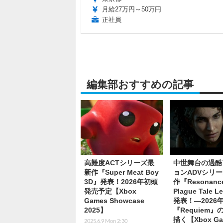
月給27万円～50万円
正社員
編集部おすすめの記事
高難度ACTシリーズ最
中世舞台の過酷
新作『Super Meat Boy
ョンADVシリ
3D』発表！2026年初頭
作『Resonance
発売予定【Xbox
Plague Tale 
Games Showcase
発表！―2026
2025】
『Requiem』
描く【Xbox Ga
2025.6.9 Mon 2:30