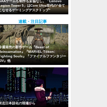
AAAゲームも制作も妥協なし。「Lenovo
Legion Tower 5」はCore Ultra世代の“全て
こなせるゲーミングデスクトップ”
連載・注目記事
今週発売の新作ゲーム『Beast of
Reincarnation』『MARVEL Tōkon:
Fighting Souls』『ファイナルファンタジー
XIV』他
有志日本語化の現場から