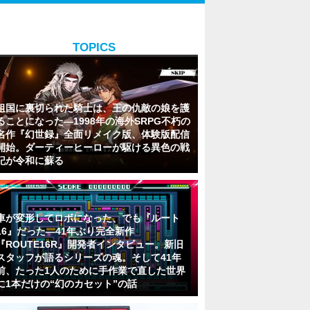
TOPICS
祖国に裏切られた騎士は、王の仇敵の娘を護
ることになった―1998年の海外SRPG不朽の
名作『幻世録』全面リメイク版、体験版配信
開始。ダーティーヒーローが駆ける異色の戦
記が令和に蘇る
車が変形してロボになった、でも『ルート
16』だった―41年ぶり完全新作
『ROUTE16R』開発者インタビュー。新旧
スタッフが語るシリーズの魂。そして41年
前、たった1人のために手作業で直した世界
に1本だけの“幻のカセット”の話