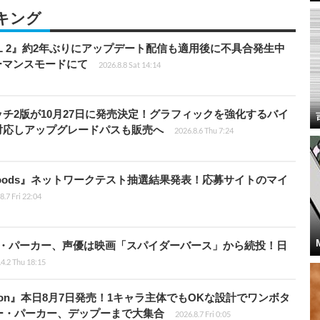
キング
HILL 2』約2年ぶりにアップデート配信も適用後に不具合発生中
フォーマンスモードにて
2026.8.8 Sat 14:14
チ2版が10月27日に発売決定！グラフィックを強化するバイ
対応しアップグレードパスも販売へ
2026.8.6 Thu 7:24
kbloods』ネットワークテスト抽選結果発表！応募サイトのマイ
8.7 Fri 22:04
ペニー・パーカー、声優は映画「スパイダーバース」から続投！日
4.2 Thu 18:15
Tōkon』本日8月7日発売！1キャラ主体でもOKな設計でワンボタ
ー・パーカー、デップーまで大集合
2026.8.7 Fri 0:05