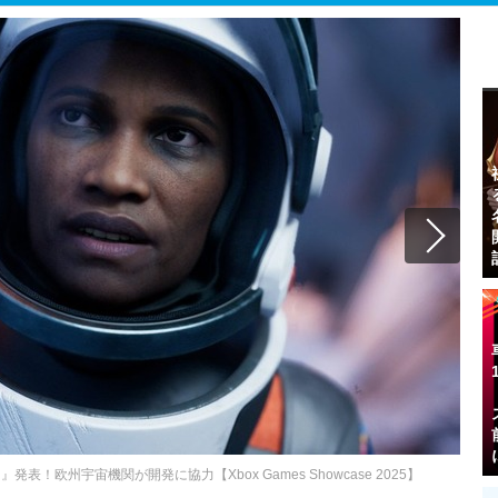
n』発表！欧州宇宙機関が開発に協力【Xbox Games Showcase 2025】