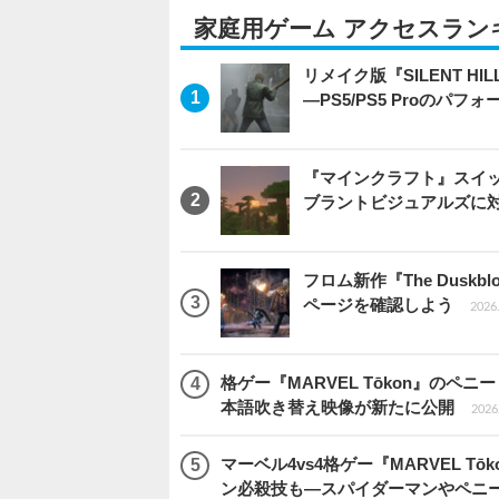
家庭用ゲーム アクセスラン
リメイク版『SILENT 
―PS5/PS5 Proのパ
『マインクラフト』スイッ
ブラントビジュアルズに
フロム新作『The Dus
ページを確認しよう
2026.
格ゲー『MARVEL Tōkon』の
本語吹き替え映像が新たに公開
2026.
マーベル4vs4格ゲー『MARVEL 
ン必殺技も―スパイダーマンやペニ