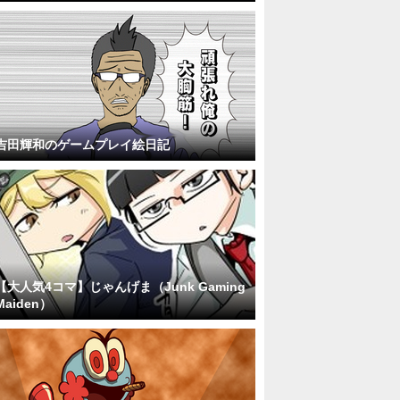
吉田輝和のゲームプレイ絵日記
【大人気4コマ】じゃんげま（Junk Gaming
Maiden）