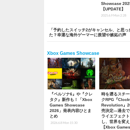
Showcase 20
【UPDATE】
2025.6.9 Mon 2:28
「予約したスイッチ2がキャンセル、と思っ
た？幸運な海外ゲーマーに羨望や嫉妬の声
Xbox Games Showcase
『ペルソナ6』や『クレ
時を遡るスチー
タク』新作も！「Xbox
クRPG『Clock
Games Showcase
Revolution』
2026」発表内容ひとま
売決定―過去で
とめ
ライエフェクト
し、世界を変え
2026.6.8 Mon 15:30
【Xbox Game