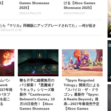
25】
Games Showcase
ける【Xbox Games
2025】
Showcase 2025】
2025.6.9 Mon 2:29
2025.6.9 Mon 2:27
たら『マリカ』同梱版にアップグレードされてた」―何が起き
2025.6.6 Fri 11:40
ムパン
鞭を片手に縦横無尽の
『Spyro Reignited
work
パリ探索！『悪魔城ド
Trilogy』開発元による
2027年発
ラキュラ』シリーズ最
『スパイロ・ザ・ドラ
バタフ
新作『Castlevania:
ゴン』最新作『Spyro:
を起こ
Belmont's Curse』10
A Realm Beyond』発
る
月15日発売！【Xbox
表―2027年春発売予定
s
Games Showcase
【Xbox Games