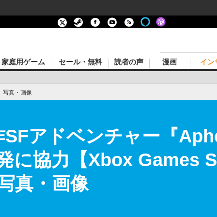
家庭用ゲーム
セール・無料
読者の声
漫画
イン
›
写真・画像
新作SFアドベンチャー『Aph
協力【Xbox Games Sh
の写真・画像