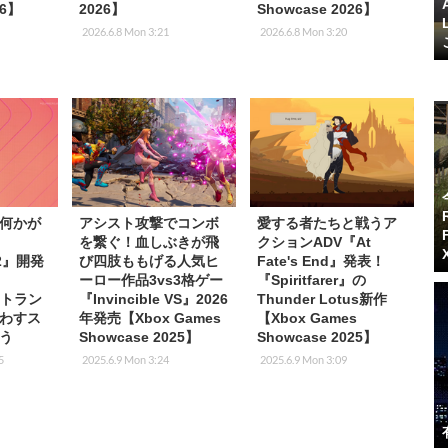
26】
2026】
Showcase 2026】
2026.6.8 Mon 3:21
2026.6.8 Mon 3:20
何かが
アシスト攻撃でコンボ
愛する者たちと戦うア
を繋ぐ！血しぶきが飛
クションADV『At
 2』開発
び四肢ももげる人気ヒ
Fate's End』発表！
。
ーロー作品3vs3格ゲー
『Spiritfarer』の
やトラン
『Invincible VS』2026
Thunder Lotus新作
わすス
年発売【Xbox Games
【Xbox Games
う
Showcase 2025】
Showcase 2025】
5
2025.6.9 Mon 3:24
2025.6.9 Mon 3:09