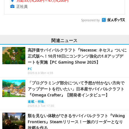
月給33万4,200円～47万4,200円
正社員
Sponsored by
関連ニュース
高評価サバイバルクラフト『Necesse: ネセス』ついに
正式版へ！10月10日にコンテンツ強化の1.0アップデ
ートを実施【PC Gaming Show 2025】
PC
2025.6.9 Mon 4:35
「プログラミング部分について予想が付かない方向で
アップデートを行いたい」日本産サバイバルクラフト
『Omega Crafter』【開発者インタビュー】
連載・特集
2025.6.3 Tue 17:30
類を見ない体験ができるサバイバルクラフト『Viking
Frontiers』Steamリリース！一族のリーダーとなり
故郷を作る