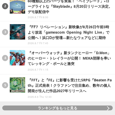
60種類以上のパーツを実装！「ベイブレード」×ロ
ーグライトな『Slayblade』8月20日リリース決定。
デモ版配信中
2026.8.7 Fri 8:00
『FF7 リベレーション』新映像が8月26日午前3時
より放送「gamescom Opening Night Live」で
公開へ！浜口Dが登壇―新たなウェアなどに期待
2026.8.7 Fri 7:45
『オーバーウォッチ』新タンクヒーロー「D.Mon」
のヒーロー・トレイラーが公開！ MEKA部隊を率い
てレッキング・ボールと激突
2026.8.7 Fri 1:15
『FFT』と『FE』に影響を受けたSRPG『Beaten Pa
th』正式発表！クラファンで注目集め、数年の個人
開発が生んだ作品2027年リリースへ
2026.8.6 Thu 12:30
ランキングをもっと見る