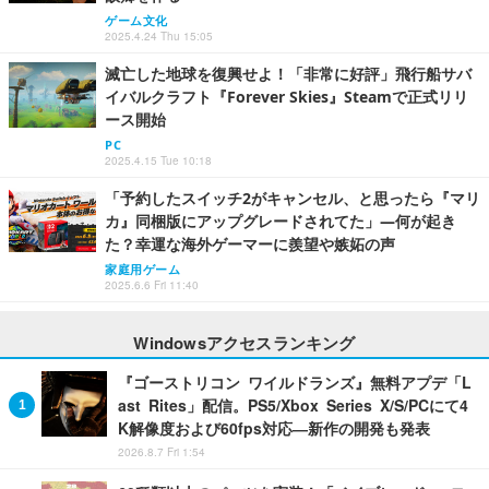
ゲーム文化
2025.4.24 Thu 15:05
滅亡した地球を復興せよ！「非常に好評」飛行船サバ
イバルクラフト『Forever Skies』Steamで正式リリ
ース開始
PC
2025.4.15 Tue 10:18
「予約したスイッチ2がキャンセル、と思ったら『マリ
カ』同梱版にアップグレードされてた」―何が起き
た？幸運な海外ゲーマーに羨望や嫉妬の声
家庭用ゲーム
2025.6.6 Fri 11:40
Windowsアクセスランキング
『ゴーストリコン ワイルドランズ』無料アプデ「L
ast Rites」配信。PS5/Xbox Series X/S/PCにて4
K解像度および60fps対応―新作の開発も発表
2026.8.7 Fri 1:54