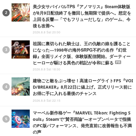
美少女サバイバルTPS『アノマリス』Steam体験版
が8月9日配信終了を撤回し無期限で提供へ。想定を
上回る反響―「でもフリューだしな」のゲーム、今
後も改善へ
2026.8.8 Sat 20:00
祖国に裏切られた騎士は、王の仇敵の娘を護ること
になった―1998年の海外SRPG不朽の名作『幻世
録』全面リメイク版、体験版配信開始。ダーティー
ヒーローが駆ける異色の戦記が令和に蘇る
PR
2026.8.8 Sat 18:00
建物ごと敵をぶっ壊せ！高速ローグライトFPS『VOI
D/BREAKER』8月22日に値上げ。正式リリース前に
お得に手に入れる最後のチャンス
2026.8.8 Sat 22:15
マーベル新作格ゲー『MARVEL Tōkon: Fighting S
ouls』Steamで“賛否両論”―オープンベータで指摘
のPC版パフォーマンス、発売直前に改善報告も不満
の声