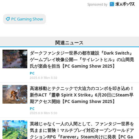
Sponsored by
PC Gaming Show
関連ニュース
ダークファンタジー世界の都市建設『Dark Switch』
ゲームプレイ映像公開―『サイレントヒル』の山岡晃
氏が楽曲を担当【PC Gaming Show 2025】
PC
2025.6.9 Mon 5:32
高速移動とテクニックで大迫力のコンボを叩き込め！
新作ACT『靈拳 Spirit X Strike』6月20日にSteam早
期アクセス開始【PC Gaming Show 2025】
PC
2025.6.9 Mon 5:30
英雄じゃなく一人の人間として、ファンタジー世界を
気ままに冒険！マルチプレイ対応オープンワールドア
クションRPG『Farever』Steam向けに発表【PC Ga