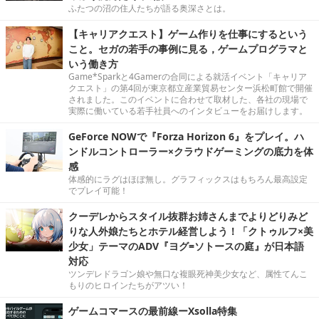
ふたつの沼の住人たちが語る奥深さとは。
【キャリアクエスト】ゲーム作りを仕事にするという
こと。セガの若手の事例に見る，ゲームプログラマと
いう働き方
Game*Sparkと4Gamerの合同による就活イベント「キャリア
クエスト」の第4回が東京都立産業貿易センター浜松町館で開催
されました。このイベントに合わせて取材した、各社の現場で
実際に働いている若手社員へのインタビューをお届けします。
GeForce NOWで『Forza Horizon 6』をプレイ。ハ
ンドルコントローラー×クラウドゲーミングの底力を体
感
体感的にラグはほぼ無し。グラフィックスはもちろん最高設定
でプレイ可能！
クーデレからスタイル抜群お姉さんまでよりどりみど
りな人外娘たちとホテル経営しよう！「クトゥルフ×美
少女」テーマのADV『ヨグ=ソトースの庭』が日本語
対応
ツンデレドラゴン娘や無口な複眼死神美少女など、属性てんこ
もりのヒロインたちがアツい！
ゲームコマースの最前線ーXsolla特集