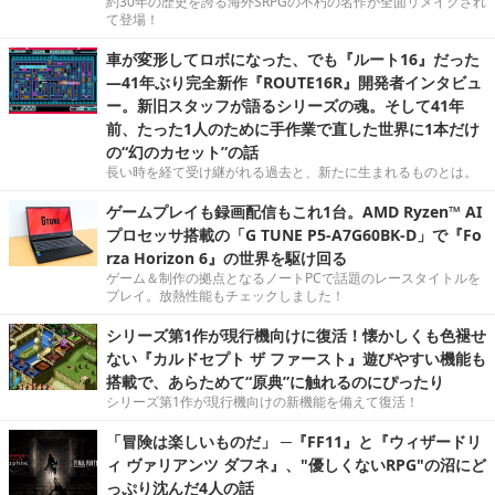
約30年の歴史を誇る海外SRPGの不朽の名作が全面リメイクされ
て登場！
車が変形してロボになった、でも『ルート16』だった
―41年ぶり完全新作『ROUTE16R』開発者インタビュ
ー。新旧スタッフが語るシリーズの魂。そして41年
前、たった1人のために手作業で直した世界に1本だけ
の“幻のカセット”の話
長い時を経て受け継がれる過去と、新たに生まれるものとは。
ゲームプレイも録画配信もこれ1台。AMD Ryzen™ AI
プロセッサ搭載の「G TUNE P5-A7G60BK-D」で『Fo
rza Horizon 6』の世界を駆け回る
ゲーム＆制作の拠点となるノートPCで話題のレースタイトルを
プレイ。放熱性能もチェックしました！
シリーズ第1作が現行機向けに復活！懐かしくも色褪せ
ない『カルドセプト ザ ファースト』遊びやすい機能も
搭載で、あらためて“原典”に触れるのにぴったり
シリーズ第1作が現行機向けの新機能を備えて復活！
「冒険は楽しいものだ」 ─『FF11』と『ウィザードリ
ィ ヴァリアンツ ダフネ』、"優しくないRPG"の沼にど
っぷり沈んだ4人の話