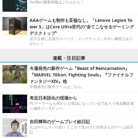
Xsollaの最新情報はこちらから！
AAAゲームも制作も妥協なし。「Lenovo Legion To
wer 5」はCore Ultra世代の“全てこなせるゲーミング
デスクトップ”
迫力を感じる強力スペック。メンテナンスしやすい構造もあり
がたい！
連載・注目記事
今週発売の新作ゲーム『Beast of Reincarnation』
『MARVEL Tōkon: Fighting Souls』『ファイナルフ
ァンタジーXIV』他
今週発売の新作ゲームはこちら。
有志日本語化の現場から
PCゲーマーなら何かとお世話になっているであろう有志翻訳者
に連続インタビュー。
吉田輝和のゲームプレイ絵日記
もはやゲムスパの顔！どこかで見かけた吉田さんのゲーム絵日
記