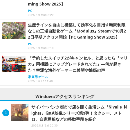
ming Show 2025】
PC
2025.6.9 Mon 5:22
生産ラインを自由に構築して効率化を目指す時間制限
なしの工場自動化ゲーム『Modulus』Steamで10月2
2日早期アクセス開始【PC Gaming Show 2025】
PC
2025.6.9 Mon 5:10
「予約したスイッチ2がキャンセル、と思ったら『マリ
カ』同梱版にアップグレードされてた」―何が起き
た？幸運な海外ゲーマーに羨望や嫉妬の声
家庭用ゲーム
2025.6.6 Fri 11:40
Windowsアクセスランキング
サイバーパンク都市で店を開く生活シム『Nivalis N
ights』Q&A映像シリーズ第3弾！タクシー、メト
ロ、自家用船などの移動手段を紹介
2026.8.8 Sat 20:30