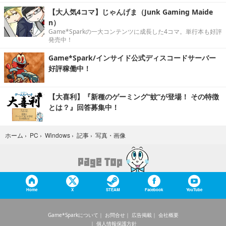
【大人気4コマ】じゃんげま（Junk Gaming Maide
n）
Game*Sparkの一大コンテンツに成長した4コマ。単行本も好評
発売中！
Game*Spark/インサイド公式ディスコードサーバー
好評稼働中！
【大喜利】『新種のゲーミング“蚊”が登場！ その特徴
とは？』回答募集中！
写真・画像
ホーム
›
PC
›
Windows
›
記事
›
Home
X
STEAM
Facebook
YouTube
Game*Sparkについて
お問合せ
広告掲載
会社概要
個人情報保護方針