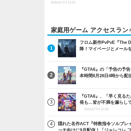
2026.8.7 Fri 11:05
家庭用ゲーム アクセスラン
フロム新作PvPvE『The
降！マイページとメール
『GTA6』の「予告の予告」
本時間8月28日4時から配
『GTA6』、「早く見るた
発も…皆が不満を漏らし
2026.8.7 Fri 15:00
隠れた名作ACT『特救指令ソルブレイ
ッチ向けに9月配信！「ジャレコレ 