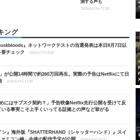
測する声も
2026.8.6 Thu 11:30
キング
 Duskbloods』ネットワークテストの当選発表は本日8月7日以
を要チェック
2026.8.7 Fri 8:00
が公開14時間で約260万回再生。実際の予告はNetflixにて日
信
2026.8.7 Fri 11:30
めにはサブスク契約？」予告映像Netflix先行公開を受けて反
ている事実こそ上手くいってる証拠との声など挙がる
ン』海外版『SHATTERHAND（シャッターハンド）』スイ
ファミコン編」今後の配信予定が公開
2026.8.7 Fri 16:30