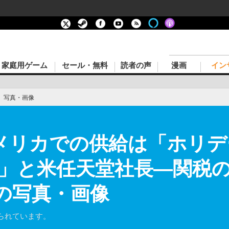
家庭用ゲーム
セール・無料
読者の声
漫画
イン
›
写真・画像
メリカでの供給は「ホリ
」と米任天堂社長―関税
目の写真・画像
られています。