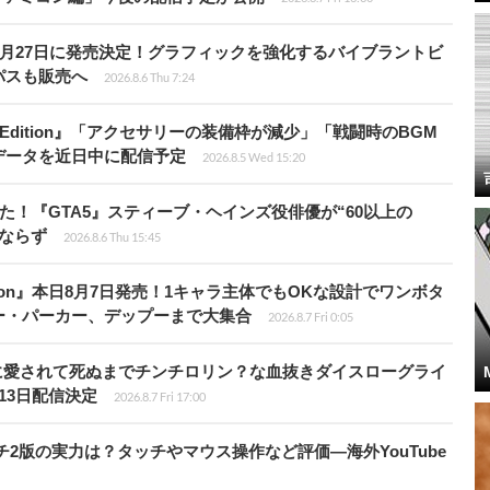
0月27日に発売決定！グラフィックを強化するバイブラントビ
パスも販売へ
2026.8.6 Thu 7:24
ch 2 Edition』「アクセサリーの装備枠が減少」「戦闘時のBGM
データを近日中に配信予定
2026.8.5 Wed 15:20
た！『GTA5』スティーブ・ヘインズ役俳優が“60以上の
ならず
2026.8.6 Thu 15:45
Tōkon』本日8月7日発売！1キャラ主体でもOKな設計でワンボタ
ー・パーカー、デップーまで大集合
2026.8.7 Fri 0:05
の子に愛されて死ぬまでチンチロリン？な血抜きダイスローグライ
13日配信決定
2026.8.7 Fri 17:00
チ2版の実力は？タッチやマウス操作など評価―海外YouTube