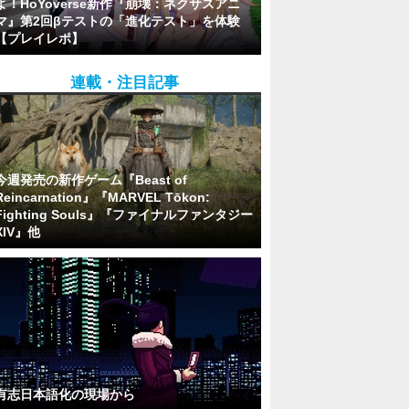
よ！HoYoverse新作『崩壊：ネクサスアニ
マ』第2回βテストの「進化テスト」を体験
【プレイレポ】
連載・注目記事
今週発売の新作ゲーム『Beast of
Reincarnation』『MARVEL Tōkon:
Fighting Souls』『ファイナルファンタジー
XIV』他
有志日本語化の現場から