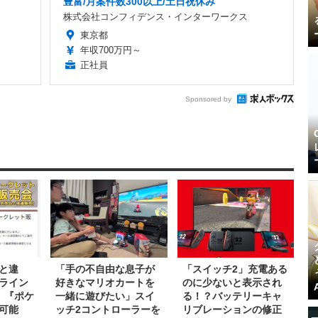
豊富/月案件数300以上/土日祝休み
株式会社コンフィデンス・インターワークス
東京都
年収700万円～
正社員
Sponsored by
と違
「手の不自由な息子が
「スイッチ2」充電ある
ライン
好きなマリオカートを
のに少ないと表示され
」『ポケ
一緒に遊びたい」スイ
る！？バッテリーキャ
可能
ッチ2コントローラーを
リブレーションの修正