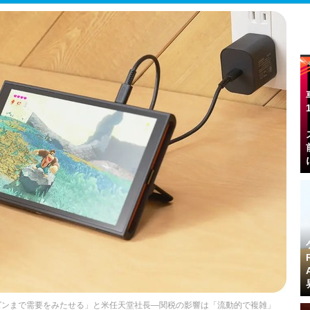
ズンまで需要をみたせる」と米任天堂社長―関税の影響は「流動的で複雑」