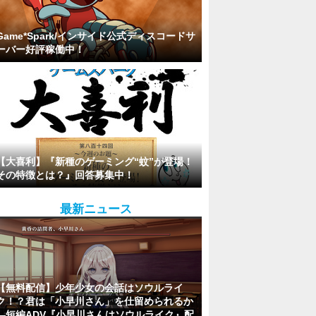
Game*Spark/インサイド公式ディスコードサ
ーバー好評稼働中！
【大喜利】『新種のゲーミング“蚊”が登場！
その特徴とは？』回答募集中！
最新ニュース
【無料配信】少年少女の会話はソウルライ
ク！？君は「小早川さん」を仕留められるか
―短編ADV『小早川さんはソウルライク』配