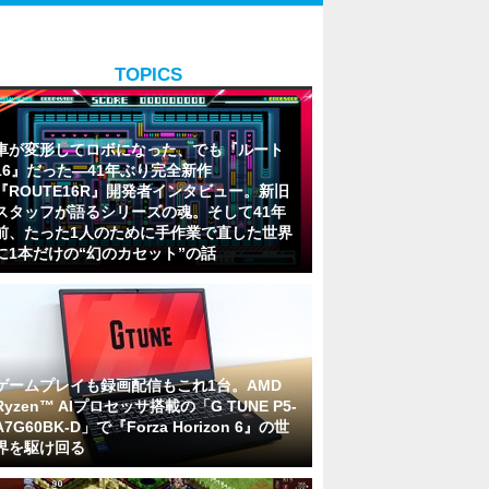
TOPICS
車が変形してロボになった、でも『ルート
16』だった―41年ぶり完全新作
『ROUTE16R』開発者インタビュー。新旧
スタッフが語るシリーズの魂。そして41年
前、たった1人のために手作業で直した世界
に1本だけの“幻のカセット”の話
ゲームプレイも録画配信もこれ1台。AMD
Ryzen™ AIプロセッサ搭載の「G TUNE P5-
A7G60BK-D」で『Forza Horizon 6』の世
界を駆け回る