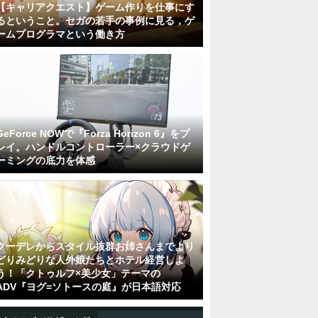
【キャリアクエスト】ゲーム作りを仕事にす
るということ。セガの若手の事例に見る，ゲ
ームプログラマという働き方
GeForce NOWで『Forza Horizon 6』をプ
レイ。ハンドルコントローラー×クラウドゲ
ーミングの底力を体感
クーデレからスタイル抜群お姉さんまでより
どりみどりな人外娘たちとホテル経営しよ
う！「クトゥルフ×美少女」テーマの
ADV『ヨグ=ソトースの庭』が日本語対応