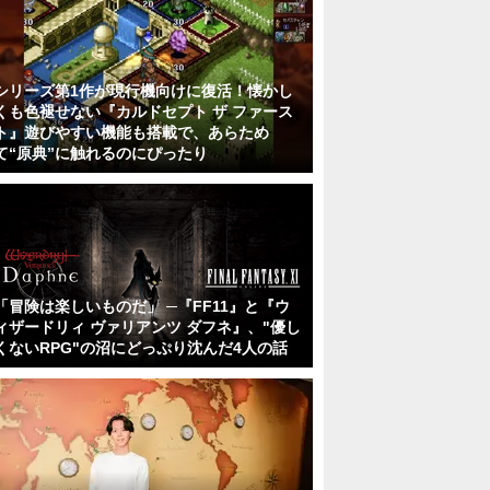
シリーズ第1作が現行機向けに復活！懐かし
くも色褪せない『カルドセプト ザ ファース
ト』遊びやすい機能も搭載で、あらため
て“原典”に触れるのにぴったり
「冒険は楽しいものだ」 ─『FF11』と『ウ
ィザードリィ ヴァリアンツ ダフネ』、"優し
くないRPG"の沼にどっぷり沈んだ4人の話