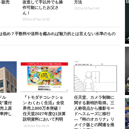
ト販売
改造して手以外でも操
方法
作可能にしたお父さ
2025.6.10 Tue 9:42
ん！
2025.6.10 Tue 12:30
は低め？手数料や送料を鑑みれば魅力的とは言えない水準のもの
ドル
『トモダチコレクショ
任天堂、カメラ制御に
税”還付
ン わくわく生活』全世
関する新特許取得。三
売上原
界売上800万本突破！
人称視点から撮影モー
率押し
任天堂2027年度Q1決算
ドへスムーズに移行
説明資料において判明
―『時のオカリナ』リ
メイク版との関連を推
2026.8.6 Thu 18:26