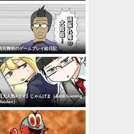
吉田輝和のゲームプレイ絵日記
【大人気4コマ】じゃんげま（Junk Gaming
Maiden）