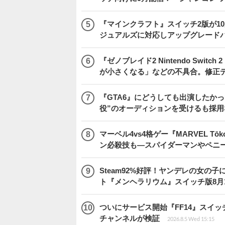
『マインクラフト』スイッチ2版が1
ジュアルズに対応しアップグレード
『ゼノブレイド2 Nintendo Swit
が小さくなる」などの不具合。修正
『GTA6』にどうしても出演したかっ
役”のオーディションを受けるも採用
マーベル4vs4格ゲー『MARVEL 
ン必殺技も―スパイダーマンやペニ
Steam92%好評！ヤンデレの女
ト『メンヘラリウム』スイッチ版8月
ついにサービス開始『FF14』スイッ
チャンネルが検証
2026.8.5 Wed 15:15