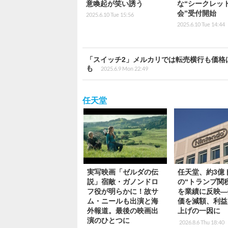
意喚起が笑い誘う
な“シークレッ
会”受付開始
2025.6.10 Tue 15:56
2025.6.10 Tue 14:44
「スイッチ2」メルカリでは転売横行も価格
も
2025.6.9 Mon 22:49
任天堂
実写映画「ゼルダの伝
任天堂、約3億
説」宿敵・ガノンドロ
の“トランプ関
フ役が明らかに！故サ
を業績に反映―
ム・ニールも出演と海
価を減額、利益
外報道。最後の映画出
上げの一因に
演のひとつに
2026.8.6 Thu 18:40