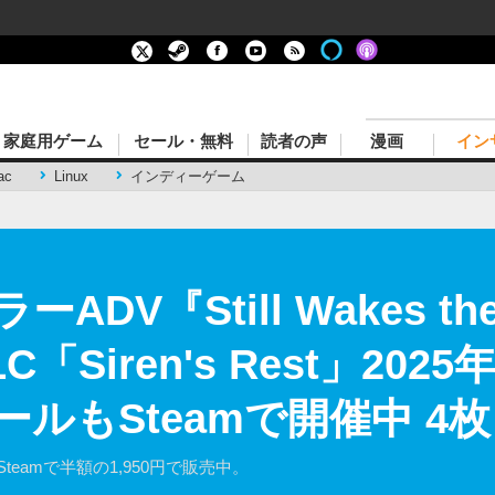
家庭用ゲーム
セール・無料
読者の声
漫画
イン
ac
Linux
インディーゲーム
DV『Still Wakes th
Siren's Rest」202
ルもSteamで開催中 4
eamで半額の1,950円で販売中。