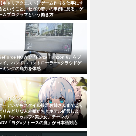
【キャリアクエスト】ゲーム作りを仕事にす
るということ。セガの若手の事例に見る，ゲ
ームプログラマという働き方
GeForce NOWで『Forza Horizon 6』をプ
レイ。ハンドルコントローラー×クラウドゲ
ーミングの底力を体感
クーデレからスタイル抜群お姉さんまでより
どりみどりな人外娘たちとホテル経営しよ
う！「クトゥルフ×美少女」テーマの
ADV『ヨグ=ソトースの庭』が日本語対応