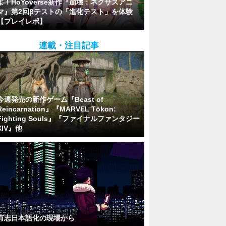
よ！HoYoverse新作『崩壊：ネクサスアニ
マ』第2回βテストの「進化テスト」を体験
【プレイレポ】
連載・注目記事
今週発売の新作ゲーム『Beast of
Reincarnation』『MARVEL Tōkon:
Fighting Souls』『ファイナルファンタジー
XIV』他
有志日本語化の現場から