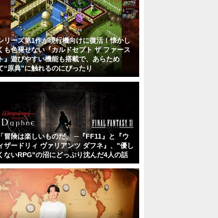
シリーズ第1作が現行機向けに復活！懐かし
くも色褪せない『カルドセプト ザ ファース
ト』遊びやすい機能も搭載で、あらため
て“原典”に触れるのにぴったり
「冒険は楽しいものだ」 ─『FF11』と『ウ
ィザードリィ ヴァリアンツ ダフネ』、"優し
くないRPG"の沼にどっぷり沈んだ4人の話