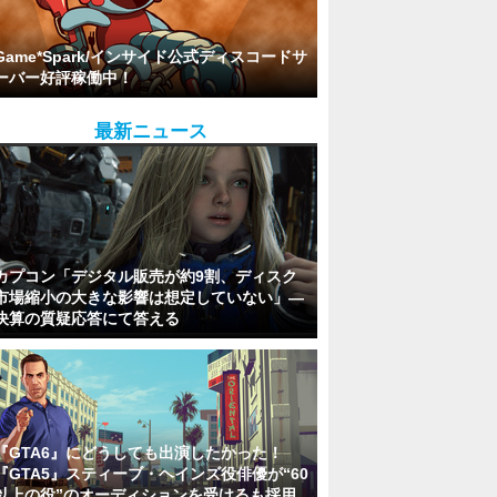
Game*Spark/インサイド公式ディスコードサ
ーバー好評稼働中！
最新ニュース
カプコン「デジタル販売が約9割、ディスク
市場縮小の大きな影響は想定していない」―
決算の質疑応答にて答える
『GTA6』にどうしても出演したかった！
『GTA5』スティーブ・ヘインズ役俳優が“60
以上の役”のオーディションを受けるも採用