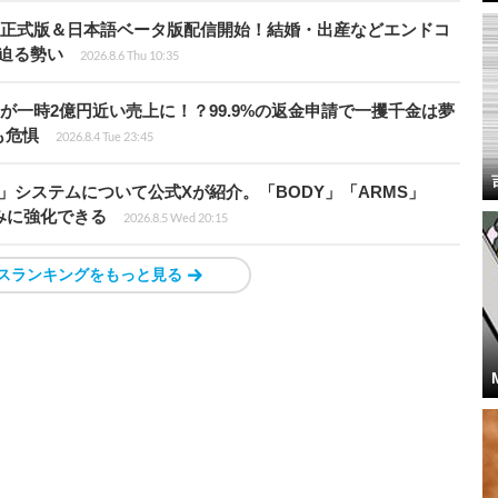
istria』正式版＆日本語ベータ版配信開始！結婚・出産などエンドコ
に迫る勢い
2026.8.6 Thu 10:35
ムが一時2億円近い売上に！？99.9%の返金申請で一攫千金は夢
も危惧
2026.8.4 Tue 23:45
」システムについて公式Xが紹介。「BODY」「ARMS」
みに強化できる
2026.8.5 Wed 20:15
スランキングをもっと見る