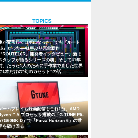
TOPICS
車が変形してロボになった、でも『ルート
16』だった―41年ぶり完全新作
『ROUTE16R』開発者インタビュー。新旧
スタッフが語るシリーズの魂。そして41年
前、たった1人のために手作業で直した世界
に1本だけの“幻のカセット”の話
ゲームプレイも録画配信もこれ1台。AMD
Ryzen™ AIプロセッサ搭載の「G TUNE P5-
A7G60BK-D」で『Forza Horizon 6』の世
界を駆け回る