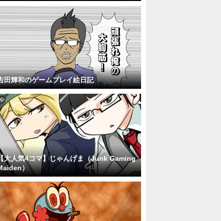
吉田輝和のゲームプレイ絵日記
【大人気4コマ】じゃんげま（Junk Gaming
Maiden）