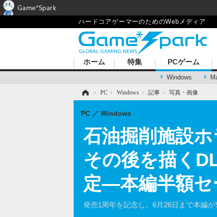
Game*Spark
ハードコアゲーマーのためのWebメディア
ホーム
特集
PCゲーム
Windows
M
ホーム
›
PC
›
Windows
›
記事
›
写真・画像
PC
Windows
石油掘削施設ホラーA
その後を描くDLC「
定―本編半額セー
発売1周年を記念し、6月26日まで本編がSt