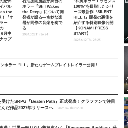
の恐怖
石油掘削施設が舞台の
“和風ホラーエッセンス
イバル
ホラー『Still Wakes
100%”を目指したシリ
es the
the Deep』について開
ーズ最新作『SILENT
定！『オ
発者が語る―奇妙な楽
HILL f』開発の裏側を
ラー
器が同作の音楽を奏で
紹介する特別映像公開
の
る
【KONAMI PRESS
」6月中
START】
2024.3.22 Fri 16:24
ナップ
2025.6.12 Thu 23:25
ンホラー『ILL』新たなゲームプレイトレイラー公開！
受けたSRPG『Beaten Path』正式発表！クラファンで注目
んだ作品2027年リリースへ
2026.8.6 Thu 12:30
！世界一頼りない救急車シム『Emergency Buddies』発