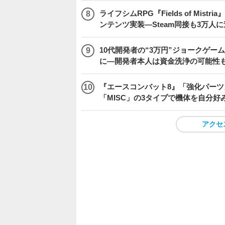
ライフシムRPG『Fields of M
ンテンツ実装―Steam同接も3万人
10代開発者の“3万円”ジョークゲー
に―開発者本人は資金洗浄の可能性
『エースコンバット8』「強化パーツ
「MISC」の3タイプで機体を自分好
アクセ