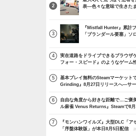
表―色々な意味で生きた
『Mistfall Hunt
「ブランダール要塞」ソ
実在道路をドライブできるブラウザゲー『
フォー・スピード』のようなゲーム
基本プレイ無料のSteamマーケットで取
Grinding』8月27日リリースへ―
自由な角度から好きな距離で…ご褒
ル麻雀 Venus Returns』Steamで8
『モンハンワイルズ』大型DLC「ア
「序盤体験版」が本日8月5日配信
2