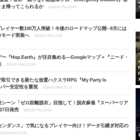
まま帰ってこられるか
2026.8.6 Thu 10:00
er』累計プレイヤー数100万人突破！今後のロードマップ公開─9月には
ロモード実装へ
2026.8.6 Thu 11:00
Hop.Earth』が注目集める―Googleマップ＋『ニード・
性
2026.8.5 Wed 13:50
引できる新たな放置ハクスラRPG『My Party Is
サーバー安定性を重視
2026.8.5 Wed 17:15
美シーン「ゼロ距離脱衣」目指して！脱衣麻雀『スーパーリア
月27日発売
2026.8.6 Thu 12:00
センダンス」で気になるプレイヤー向け！データ引継ぎ対応の
026.8.5 Wed 12:30