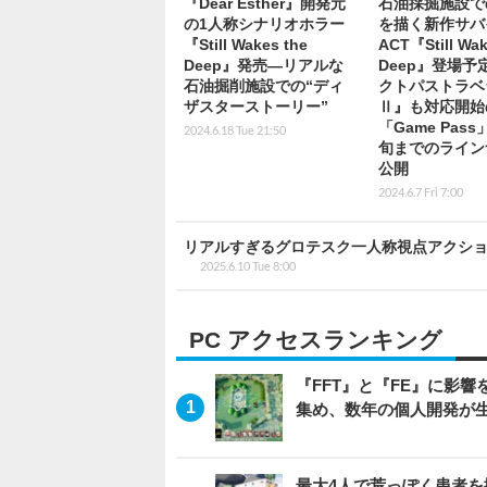
『Dear Esther』開発元
石油採掘施設で
の1人称シナリオホラー
を描く新作サバ
『Still Wakes the
ACT『Still Wak
Deep』発売―リアルな
Deep』登場予
石油掘削施設での“ディ
クトパストラベ
ザスターストーリー”
Ⅱ』も対応開始
「Game Pass
2024.6.18 Tue 21:50
旬までのライン
公開
2024.6.7 Fri 7:00
リアルすぎるグロテスク一人称視点アクショ
2025.6.10 Tue 8:00
PC アクセスランキング
『FFT』と『FE』に影響を
集め、数年の個人開発が生
最大4人で荒っぽく患者を搬送