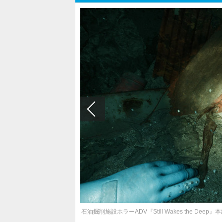
石油掘削施設ホラーADV『Still Wakes the Dee