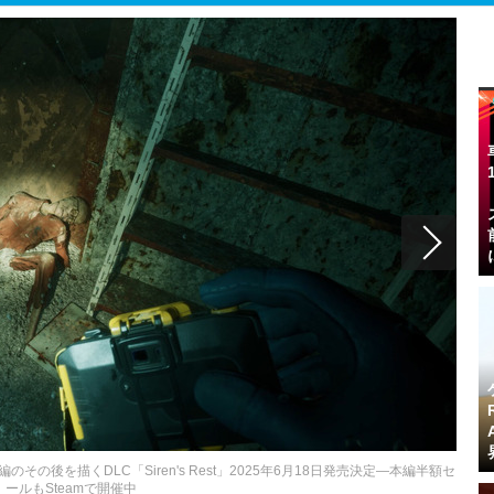
p』本編のその後を描くDLC「Siren's Rest」2025年6月18日発売決定―本編半額セ
ールもSteamで開催中