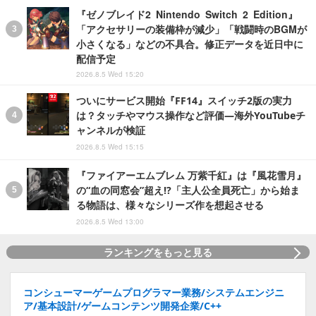
『ゼノブレイド2 Nintendo Switch 2 Edition』
「アクセサリーの装備枠が減少」「戦闘時のBGMが
小さくなる」などの不具合。修正データを近日中に
配信予定
2026.8.5 Wed 15:20
ついにサービス開始『FF14』スイッチ2版の実力
は？タッチやマウス操作など評価―海外YouTubeチ
ャンネルが検証
2026.8.5 Wed 15:15
『ファイアーエムブレム 万紫千紅』は『風花雪月』
の“血の同窓会”超え!?「主人公全員死亡」から始ま
る物語は、様々なシリーズ作を想起させる
2026.8.5 Wed 13:00
ランキングをもっと見る
コンシューマーゲームプログラマー業務/システムエンジニ
ア/基本設計/ゲームコンテンツ開発企業/C++