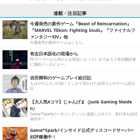
連載・注目記事
今週発売の新作ゲーム『Beast of Reincarnation』
『MARVEL Tōkon: Fighting Souls』『ファイナルフ
ァンタジーXIV』他
今週発売の新作ゲームはこちら。
有志日本語化の現場から
PCゲーマーなら何かとお世話になっているであろう有志翻訳者
に連続インタビュー。
吉田輝和のゲームプレイ絵日記
もはやゲムスパの顔！どこかで見かけた吉田さんのゲーム絵日
記
【大人気4コマ】じゃんげま（Junk Gaming Maide
n）
Game*Sparkの一大コンテンツに成長した4コマ。単行本も好評
発売中！
Game*Spark/インサイド公式ディスコードサーバー
好評稼働中！