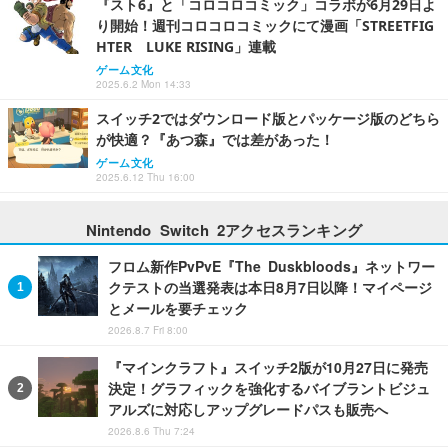
『スト6』と「コロコロコミック」コラボが6月29日よ
り開始！週刊コロコロコミックにて漫画「STREETFIG
HTER LUKE RISING」連載
ゲーム文化
2025.6.2 Mon 14:33
スイッチ2ではダウンロード版とパッケージ版のどちら
が快適？『あつ森』では差があった！
ゲーム文化
2025.6.12 Thu 16:00
Nintendo Switch 2アクセスランキング
フロム新作PvPvE『The Duskbloods』ネットワー
クテストの当選発表は本日8月7日以降！マイページ
とメールを要チェック
2026.8.7 Fri 8:00
『マインクラフト』スイッチ2版が10月27日に発売
決定！グラフィックを強化するバイブラントビジュ
アルズに対応しアップグレードパスも販売へ
2026.8.6 Thu 7:24