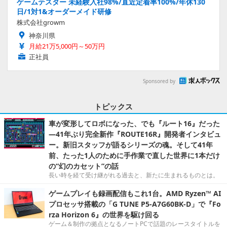
ゲームテスター 未経験入社98%/直近定着率100%/年休130
日/1対1&オーダーメイド研修
株式会社growm
神奈川県
月給21万5,000円～50万円
正社員
Sponsored by
トピックス
車が変形してロボになった、でも『ルート16』だった
―41年ぶり完全新作『ROUTE16R』開発者インタビュ
ー。新旧スタッフが語るシリーズの魂。そして41年
前、たった1人のために手作業で直した世界に1本だけ
の“幻のカセット”の話
長い時を経て受け継がれる過去と、新たに生まれるものとは。
ゲームプレイも録画配信もこれ1台。AMD Ryzen™ AI
プロセッサ搭載の「G TUNE P5-A7G60BK-D」で『Fo
rza Horizon 6』の世界を駆け回る
ゲーム＆制作の拠点となるノートPCで話題のレースタイトルを