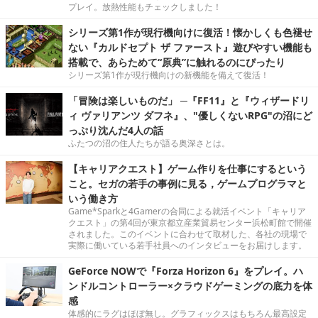
プレイ。放熱性能もチェックしました！
シリーズ第1作が現行機向けに復活！懐かしくも色褪せ
ない『カルドセプト ザ ファースト』遊びやすい機能も
搭載で、あらためて“原典”に触れるのにぴったり
シリーズ第1作が現行機向けの新機能を備えて復活！
「冒険は楽しいものだ」 ─『FF11』と『ウィザードリ
ィ ヴァリアンツ ダフネ』、"優しくないRPG"の沼にど
っぷり沈んだ4人の話
ふたつの沼の住人たちが語る奥深さとは。
【キャリアクエスト】ゲーム作りを仕事にするという
こと。セガの若手の事例に見る，ゲームプログラマと
いう働き方
Game*Sparkと4Gamerの合同による就活イベント「キャリア
クエスト」の第4回が東京都立産業貿易センター浜松町館で開催
されました。このイベントに合わせて取材した、各社の現場で
実際に働いている若手社員へのインタビューをお届けします。
GeForce NOWで『Forza Horizon 6』をプレイ。ハ
ンドルコントローラー×クラウドゲーミングの底力を体
感
体感的にラグはほぼ無し。グラフィックスはもちろん最高設定