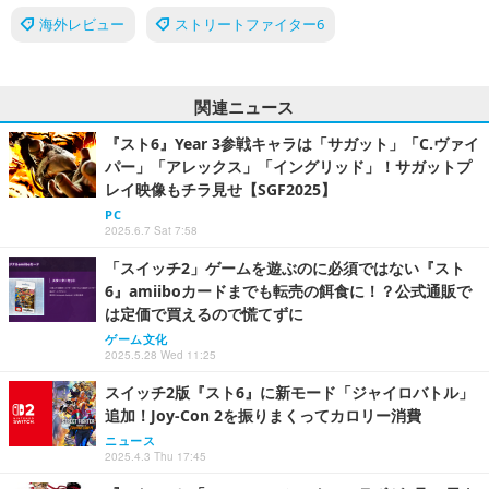
海外レビュー
ストリートファイター6
関連ニュース
『スト6』Year 3参戦キャラは「サガット」「C.ヴァイ
パー」「アレックス」「イングリッド」！サガットプ
レイ映像もチラ見せ【SGF2025】
PC
2025.6.7 Sat 7:58
「スイッチ2」ゲームを遊ぶのに必須ではない『スト
6』amiiboカードまでも転売の餌食に！？公式通販で
は定価で買えるので慌てずに
ゲーム文化
2025.5.28 Wed 11:25
スイッチ2版『スト6』に新モード「ジャイロバトル」
追加！Joy-Con 2を振りまくってカロリー消費
ニュース
2025.4.3 Thu 17:45