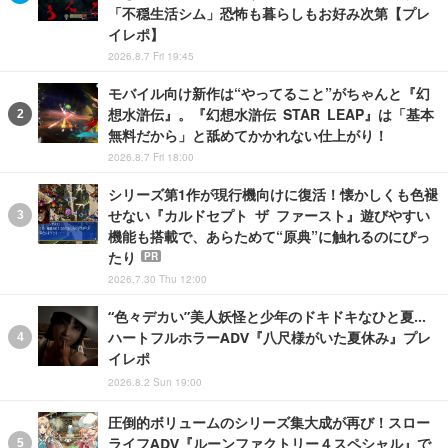
「不穏生活シム」恐怖も暮らしもお好み次第【プレ
イレポ】
2026.8.7 Fri 19:45
モバイル向け新作は“やってること”がちゃんと『幻
想水滸伝』。『幻想水滸伝 STAR LEAP』は「基本
無料だから」と舐めてかかれない仕上がり！
2026.8.7 Fri 18:00
シリーズ第1作が現行機向けに復活！懐かしくも色褪
せない『カルドセプト ザ ファースト』遊びやすい
機能も搭載で、あらためて“原典”に触れるのにぴっ
たり
PR
2026.7.30 Thu 12:00
“色々デカい”美人妖怪と少年のドキドキなひと夏…
ハートフルホラーADV『八尺様がいた夏休み』プレ
イレポ
2026.8.2 Sun 19:00
圧倒的ボリュームのシリーズ集大成が再び！スロー
ライフADV『ルーンファクトリー４スペシャル』で