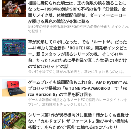
祖国に裏切られた騎士は、王の仇敵の娘を護ることに
なった―1998年の海外SRPG不朽の名作『幻世録』全
面リメイク版、体験版配信開始。ダーティーヒーロー
が駆ける異色の戦記が令和に蘇る
約30年の歴史を誇る海外SRPGの不朽の名作が全面リメイクされ
て登場！
車が変形してロボになった、でも『ルート16』だった
―41年ぶり完全新作『ROUTE16R』開発者インタビュ
ー。新旧スタッフが語るシリーズの魂。そして41年
前、たった1人のために手作業で直した世界に1本だけ
の“幻のカセット”の話
長い時を経て受け継がれる過去と、新たに生まれるものとは。
ゲームプレイも録画配信もこれ1台。AMD Ryzen™ AI
プロセッサ搭載の「G TUNE P5-A7G60BK-D」で『Fo
rza Horizon 6』の世界を駆け回る
ゲーム＆制作の拠点となるノートPCで話題のレースタイトルを
プレイ。放熱性能もチェックしました！
シリーズ第1作が現行機向けに復活！懐かしくも色褪せ
ない『カルドセプト ザ ファースト』遊びやすい機能も
搭載で、あらためて“原典”に触れるのにぴったり