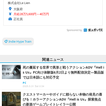
株式会社Le Lien
大阪府
月給28万5,600円～40万円
正社員
Sponsored by
Indie Hype Train
関連ニュース
死の蔓延する世界で異形と戦うアクションADV『Hell i
s Us』PC向け体験版6月2日より無料配信決定―製品版
では日本語にも対応予定
PC
2025.5.31 Sat 0:34
クエストマーカーやガイドに頼らない本物の発見の喜
びを！ホラーアクションADV『Hell is Us』探索焦点
の新規ゲームプレイトレイラー公開