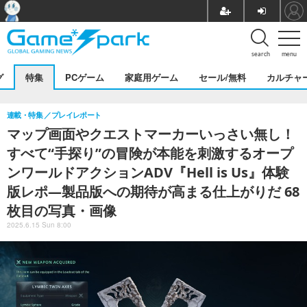
search
menu
グ
特集
PCゲーム
家庭用ゲーム
セール/無料
カルチャ
連載・特集
プレイレポート
マップ画面やクエストマーカーいっさい無し！
すべて“手探り”の冒険が本能を刺激するオープ
ンワールドアクションADV『Hell is Us』体験
版レポ―製品版への期待が高まる仕上がりだ 68
枚目の写真・画像
2025.6.15 Sun 8:00