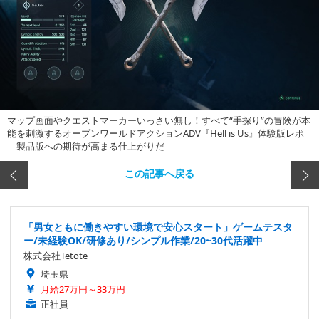
マップ画面やクエストマーカーいっさい無し！すべて“手探り”の冒険が本
能を刺激するオープンワールドアクションADV『Hell is Us』体験版レポ
―製品版への期待が高まる仕上がりだ
この記事へ戻る
「男女ともに働きやすい環境で安心スタート」ゲームテスタ
ー/未経験OK/研修あり/シンプル作業/20~30代活躍中
株式会社Tetote
埼玉県
月給27万円～33万円
正社員