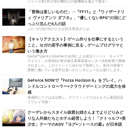
シリーズ第1作が現行機向けの新機能を備えて復活！
「冒険は楽しいものだ」 ─『FF11』と『ウィザードリ
ィ ヴァリアンツ ダフネ』、"優しくないRPG"の沼にど
っぷり沈んだ4人の話
ふたつの沼の住人たちが語る奥深さとは。
【キャリアクエスト】ゲーム作りを仕事にするという
こと。セガの若手の事例に見る，ゲームプログラマと
いう働き方
Game*Sparkと4Gamerの合同による就活イベント「キャリア
クエスト」の第4回が東京都立産業貿易センター浜松町館で開催
されました。このイベントに合わせて取材した、各社の現場で
実際に働いている若手社員へのインタビューをお届けします。
GeForce NOWで『Forza Horizon 6』をプレイ。ハ
ンドルコントローラー×クラウドゲーミングの底力を体
感
体感的にラグはほぼ無し。グラフィックスはもちろん最高設定
でプレイ可能！
クーデレからスタイル抜群お姉さんまでよりどりみど
りな人外娘たちとホテル経営しよう！「クトゥルフ×美
少女」テーマのADV『ヨグ=ソトースの庭』が日本語