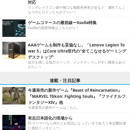
対応
ツンデレドラゴン娘や無口な複眼死神美少女など、属性てんこ
もりのヒロインたちがアツい！
ゲームコマースの最前線ーXsolla特集
Xsollaの最新情報はこちらから！
AAAゲームも制作も妥協なし。「Lenovo Legion To
wer 5」はCore Ultra世代の“全てこなせるゲーミング
デスクトップ”
迫力を感じる強力スペック。メンテナンスしやすい構造もあり
がたい！
連載・注目記事
今週発売の新作ゲーム『Beast of Reincarnation』
『MARVEL Tōkon: Fighting Souls』『ファイナルフ
ァンタジーXIV』他
今週発売の新作ゲームはこちら。
有志日本語化の現場から
PCゲーマーなら何かとお世話になっているであろう有志翻訳者
に連続インタビュー。