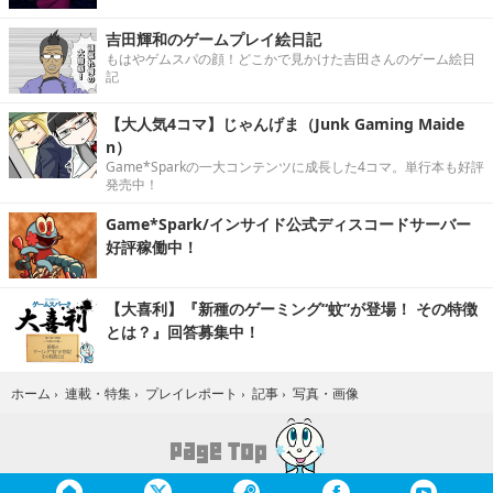
吉田輝和のゲームプレイ絵日記
もはやゲムスパの顔！どこかで見かけた吉田さんのゲーム絵日
記
【大人気4コマ】じゃんげま（Junk Gaming Maide
n）
Game*Sparkの一大コンテンツに成長した4コマ。単行本も好評
発売中！
Game*Spark/インサイド公式ディスコードサーバー
好評稼働中！
【大喜利】『新種のゲーミング“蚊”が登場！ その特徴
とは？』回答募集中！
写真・画像
ホーム
›
連載・特集
›
プレイレポート
›
記事
›