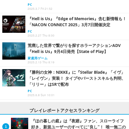
PC
2025.3.7 Fri 21:52
『Hell is Us』『Edge of Memories』含む新情報も！
「NACON CONNECT 2025」3月7日開催決定
PC
2025.2.27 Thu 8:00
荒廃した世界で繋がりを探すホラーアクションADV
『Hell is Us』9月4日発売【State of Play】
家庭用ゲーム
2025.2.13 Thu 8:19
『勝利の女神：NIKKE』に『Stellar Blade』「イヴ」
「レイヴン」実装！ タイプやバーストスキルも判明、
「リリー」はSRで配布
PC
2025.6.8 Sun 10:01
プレイレポートアクセスランキング
『ほの暮しの庭』は『夜廻』ファン、スローライフ
好き、新規ユーザーのすべてに“良し”！ 唯一無二の