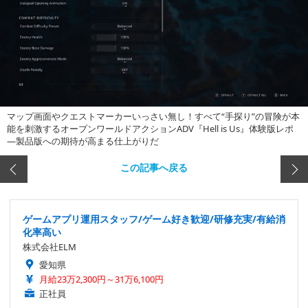
マップ画面やクエストマーカーいっさい無し！すべて“手探り”の冒険が本
能を刺激するオープンワールドアクションADV『Hell is Us』体験版レポ
―製品版への期待が高まる仕上がりだ
この記事へ戻る
ゲームアプリ運用スタッフ/ゲーム好き歓迎/研修充実/有給消
化率高い
株式会社ELM
愛知県
月給23万2,300円～31万6,100円
正社員