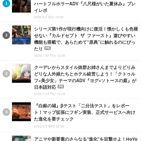
ハートフルホラーADV『八尺様がいた夏休み』プレ
イレポ
2026.8.2 Sun 19:00
シリーズ第1作が現行機向けに復活！懐かしくも色褪
せない『カルドセプト ザ ファースト』遊びやすい
機能も搭載で、あらためて“原典”に触れるのにぴっ
たり
PR
2026.7.30 Thu 12:00
クーデレからスタイル抜群お姉さんまでよりどりみ
どりな人外娘たちとホテル経営しよう！「クトゥル
フ×美少女」テーマのADV『ヨグ=ソトースの庭』が
日本語対応
PR
2026.7.23 Thu 12:05
『白銀の城』βテスト「二分法テスト」をレポー
ト！マップ拡張にフギン実装、正式サービスへ向け
た進化を要チェック
2026.8.5 Wed 22:45
アニマや新要素のさらなる“進化”を目撃せよ！HoYo