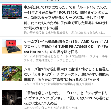
車が変形してロボになった、でも『ルート16』だった
―41年ぶり完全新作『ROUTE16R』開発者インタビュ
ー。新旧スタッフが語るシリーズの魂。そして41年
前、たった1人のために手作業で直した世界に1本だけ
の“幻のカセット”の話
長い時を経て受け継がれる過去と、新たに生まれるものとは。
ゲームプレイも録画配信もこれ1台。AMD Ryzen™ AI
プロセッサ搭載の「G TUNE P5-A7G60BK-D」で『Fo
rza Horizon 6』の世界を駆け回る
ゲーム＆制作の拠点となるノートPCで話題のレースタイトルを
プレイ。放熱性能もチェックしました！
シリーズ第1作が現行機向けに復活！懐かしくも色褪せ
ない『カルドセプト ザ ファースト』遊びやすい機能も
搭載で、あらためて“原典”に触れるのにぴったり
シリーズ第1作が現行機向けの新機能を備えて復活！
「冒険は楽しいものだ」 ─『FF11』と『ウィザードリ
ィ ヴァリアンツ ダフネ』、"優しくないRPG"の沼にど
っぷり沈んだ4人の話
ふたつの沼の住人たちが語る奥深さとは。