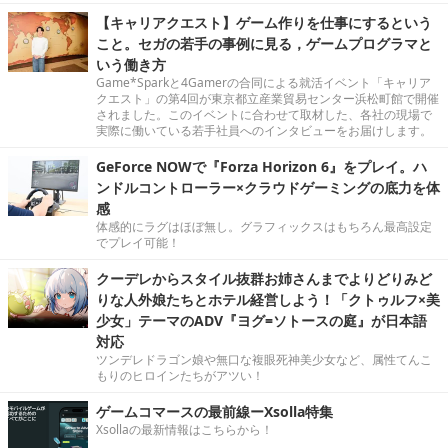
【キャリアクエスト】ゲーム作りを仕事にするという
こと。セガの若手の事例に見る，ゲームプログラマと
いう働き方
Game*Sparkと4Gamerの合同による就活イベント「キャリア
クエスト」の第4回が東京都立産業貿易センター浜松町館で開催
されました。このイベントに合わせて取材した、各社の現場で
実際に働いている若手社員へのインタビューをお届けします。
GeForce NOWで『Forza Horizon 6』をプレイ。ハ
ンドルコントローラー×クラウドゲーミングの底力を体
感
体感的にラグはほぼ無し。グラフィックスはもちろん最高設定
でプレイ可能！
クーデレからスタイル抜群お姉さんまでよりどりみど
りな人外娘たちとホテル経営しよう！「クトゥルフ×美
少女」テーマのADV『ヨグ=ソトースの庭』が日本語
対応
ツンデレドラゴン娘や無口な複眼死神美少女など、属性てんこ
もりのヒロインたちがアツい！
ゲームコマースの最前線ーXsolla特集
Xsollaの最新情報はこちらから！