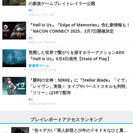
の新規ゲームプレイトレイラー公開
PC
2025.3.7 Fri 21:52
『Hell is Us』『Edge of Memories』含む新情報も！
「NACON CONNECT 2025」3月7日開催決定
PC
2025.2.27 Thu 8:00
荒廃した世界で繋がりを探すホラーアクションADV
『Hell is Us』9月4日発売【State of Play】
家庭用ゲーム
2025.2.13 Thu 8:19
『勝利の女神：NIKKE』に『Stellar Blade』「イヴ」
「レイヴン」実装！ タイプやバーストスキルも判明、
「リリー」はSRで配布
PC
2025.6.8 Sun 10:01
プレイレポートアクセスランキング
“色々デカい”美人妖怪と少年のドキドキなひと夏…