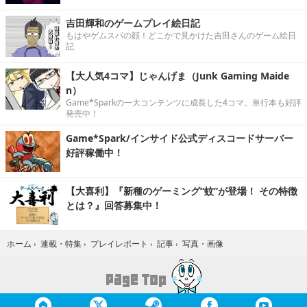
吉田輝和のゲームプレイ絵日記
もはやゲムスパの顔！どこかで見かけた吉田さんのゲーム絵日
記
【大人気4コマ】じゃんげま（Junk Gaming Maide
n）
Game*Sparkの一大コンテンツに成長した4コマ。単行本も好評
発売中！
Game*Spark/インサイド公式ディスコードサーバー
好評稼働中！
【大喜利】『新種のゲーミング“蚊”が登場！ その特徴
とは？』回答募集中！
写真・画像
ホーム
›
連載・特集
›
プレイレポート
›
記事
›