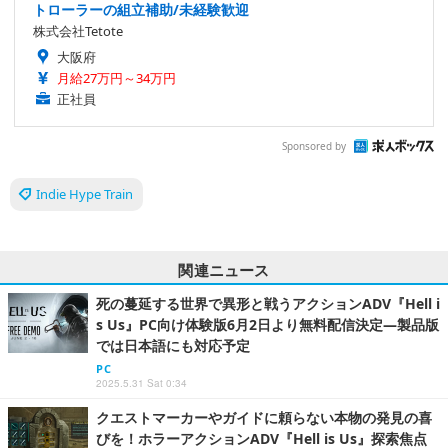
トローラーの組立補助/未経験歓迎
株式会社Tetote
大阪府
月給27万円～34万円
正社員
Sponsored by
Indie Hype Train
関連ニュース
死の蔓延する世界で異形と戦うアクションADV『Hell i
s Us』PC向け体験版6月2日より無料配信決定―製品版
では日本語にも対応予定
PC
2025.5.31 Sat 0:34
クエストマーカーやガイドに頼らない本物の発見の喜
びを！ホラーアクションADV『Hell is Us』探索焦点