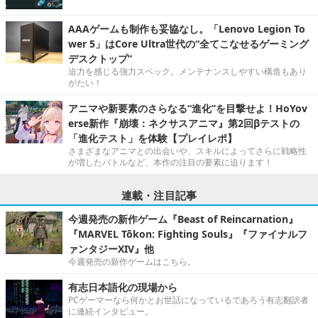
AAAゲームも制作も妥協なし。「Lenovo Legion To
wer 5」はCore Ultra世代の“全てこなせるゲーミング
デスクトップ”
迫力を感じる強力スペック。メンテナンスしやすい構造もあり
がたい！
アニマや新要素のさらなる“進化”を目撃せよ！HoYov
erse新作『崩壊：ネクサスアニマ』第2回βテストの
「進化テスト」を体験【プレイレポ】
さまざまなアニマとの出会いや、スキルによってさらに戦略性
が増したバトルなど、本作の注目の要素に迫ります！
連載・注目記事
今週発売の新作ゲーム『Beast of Reincarnation』
『MARVEL Tōkon: Fighting Souls』『ファイナルフ
ァンタジーXIV』他
今週発売の新作ゲームはこちら。
有志日本語化の現場から
PCゲーマーなら何かとお世話になっているであろう有志翻訳者
に連続インタビュー。