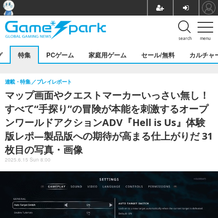
search
menu
グ
特集
PCゲーム
家庭用ゲーム
セール/無料
カルチャ
連載・特集
プレイレポート
マップ画面やクエストマーカーいっさい無し！
すべて“手探り”の冒険が本能を刺激するオープ
ンワールドアクションADV『Hell is Us』体験
版レポ―製品版への期待が高まる仕上がりだ 31
枚目の写真・画像
2025.6.15 Sun 8:00