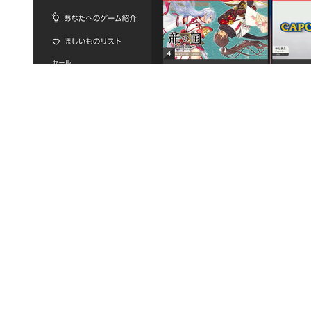
「スイッチ2」1週間使ってわかった良いところ・
悪いところ―ガッツリ遊んだ10名が正直な感想を
語る
前の画像
次の画像
この記事へ戻る