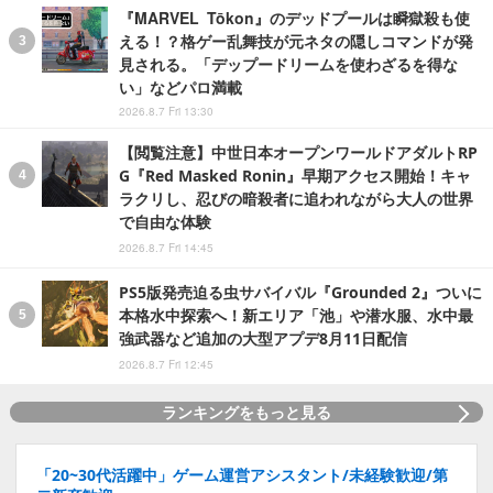
『MARVEL Tōkon』のデッドプールは瞬獄殺も使
える！？格ゲー乱舞技が元ネタの隠しコマンドが発
見される。「デップードリームを使わざるを得な
い」などパロ満載
2026.8.7 Fri 13:30
【閲覧注意】中世日本オープンワールドアダルトRP
G『Red Masked Ronin』早期アクセス開始！キャ
ラクリし、忍びの暗殺者に追われながら大人の世界
で自由な体験
2026.8.7 Fri 14:45
PS5版発売迫る虫サバイバル『Grounded 2』ついに
本格水中探索へ！新エリア「池」や潜水服、水中最
強武器など追加の大型アプデ8月11日配信
2026.8.7 Fri 12:45
ランキングをもっと見る
「20~30代活躍中」ゲーム運営アシスタント/未経験歓迎/第