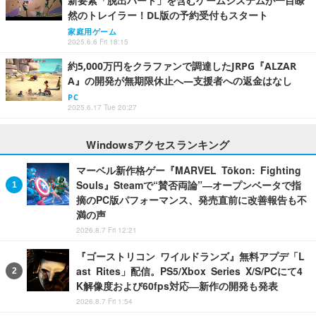
新要素「脱出パート」を含むゲームシステムが一目瞭
然のトレイラー！DL版の予約受付もスタート
家庭用ゲーム
2025.6.6 Fri 18:15
約5,000万円をクラファンで調達したJRPG『ALZAR
A』の開発が無期限休止へ―支援者への返金はなし
PC
2025.6.17 Tue 20:27
Windowsアクセスランキング
マーベル新作格ゲー『MARVEL Tōkon: Fighting
Souls』Steamで“賛否両論”―オープンベータで指
摘のPC版パフォーマンス、発売直前に改善報告も不
満の声
2026.8.7 Fri 12:21
『ゴーストリコン ワイルドランズ』無料アプデ「L
ast Rites」配信。PS5/Xbox Series X/S/PCにて4
K解像度および60fps対応―新作の開発も発表
2026.8.7 Fri 1:54