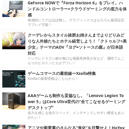
GeForce NOWで『Forza Horizon 6』をプレイ。ハ
ンドルコントローラー×クラウドゲーミングの底力を体
感
体感的にラグはほぼ無し。グラフィックスはもちろん最高設定
でプレイ可能！
クーデレからスタイル抜群お姉さんまでよりどりみど
りな人外娘たちとホテル経営しよう！「クトゥルフ×美
少女」テーマのADV『ヨグ=ソトースの庭』が日本語
対応
ツンデレドラゴン娘や無口な複眼死神美少女など、属性てんこ
もりのヒロインたちがアツい！
ゲームコマースの最前線ーXsolla特集
Xsollaの最新情報はこちらから！
AAAゲームも制作も妥協なし。「Lenovo Legion To
wer 5」はCore Ultra世代の“全てこなせるゲーミング
デスクトップ”
迫力を感じる強力スペック。メンテナンスしやすい構造もあり
がたい！
アニマや新要素のさらなる“進化”を目撃せよ！HoYov