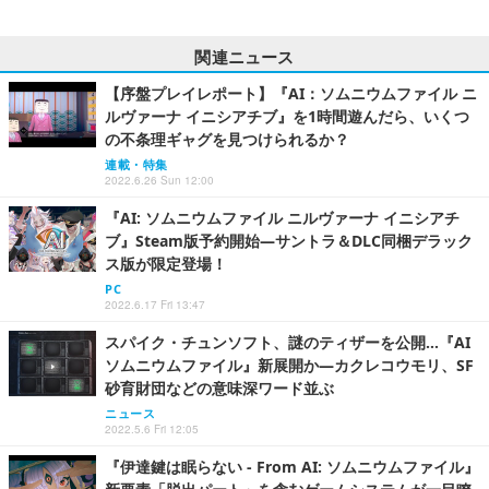
関連ニュース
【序盤プレイレポート】『AI：ソムニウムファイル ニ
ルヴァーナ イニシアチブ』を1時間遊んだら、いくつ
の不条理ギャグを見つけられるか？
連載・特集
2022.6.26 Sun 12:00
『AI: ソムニウムファイル ニルヴァーナ イニシアチ
ブ』Steam版予約開始―サントラ＆DLC同梱デラック
ス版が限定登場！
PC
2022.6.17 Fri 13:47
スパイク・チュンソフト、謎のティザーを公開…『AI
ソムニウムファイル』新展開か―カクレコウモリ、SF
砂育財団などの意味深ワード並ぶ
ニュース
2022.5.6 Fri 12:05
『伊達鍵は眠らない - From AI: ソムニウムファイル』