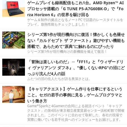
ゲームプレイも録画配信もこれ1台。AMD Ryzen™ AI
プロセッサ搭載の「G TUNE P5-A7G60BK-D」で『Fo
rza Horizon 6』の世界を駆け回る
ゲーム＆制作の拠点となるノートPCで話題のレースタイトルを
プレイ。放熱性能もチェックしました！
シリーズ第1作が現行機向けに復活！懐かしくも色褪せ
ない『カルドセプト ザ ファースト』遊びやすい機能も
搭載で、あらためて“原典”に触れるのにぴったり
シリーズ第1作が現行機向けの新機能を備えて復活！
「冒険は楽しいものだ」 ─『FF11』と『ウィザードリ
ィ ヴァリアンツ ダフネ』、"優しくないRPG"の沼にど
っぷり沈んだ4人の話
ふたつの沼の住人たちが語る奥深さとは。
【キャリアクエスト】ゲーム作りを仕事にするという
こと。セガの若手の事例に見る，ゲームプログラマと
いう働き方
Game*Sparkと4Gamerの合同による就活イベント「キャリア
クエスト」の第4回が東京都立産業貿易センター浜松町館で開催
されました。このイベントに合わせて取材した、各社の現場で
実際に働いている若手社員へのインタビューをお届けします。