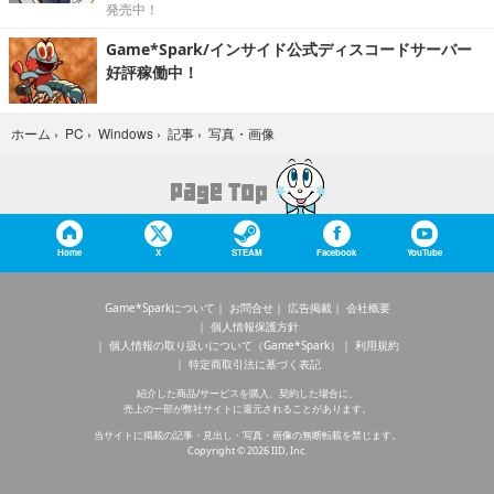
発売中！
Game*Spark/インサイド公式ディスコードサーバー
好評稼働中！
写真・画像
ホーム
›
PC
›
Windows
›
記事
›
Home
X
STEAM
Facebook
YouTube
Game*Sparkについて
お問合せ
広告掲載
会社概要
個人情報保護方針
個人情報の取り扱いについて（Game*Spark）
利用規約
特定商取引法に基づく表記
紹介した商品/サービスを購入、契約した場合に、
売上の一部が弊社サイトに還元されることがあります。
当サイトに掲載の記事・見出し・写真・画像の無断転載を禁じます。
Copyright © 2026 IID, Inc.