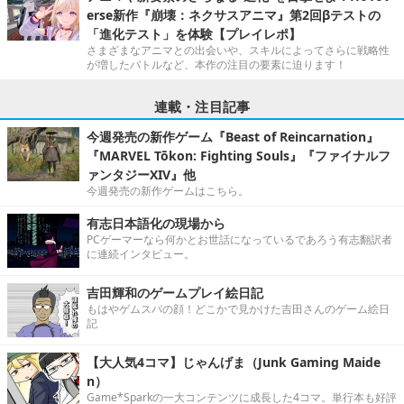
erse新作『崩壊：ネクサスアニマ』第2回βテストの
「進化テスト」を体験【プレイレポ】
さまざまなアニマとの出会いや、スキルによってさらに戦略性
が増したバトルなど、本作の注目の要素に迫ります！
連載・注目記事
今週発売の新作ゲーム『Beast of Reincarnation』
『MARVEL Tōkon: Fighting Souls』『ファイナルフ
ァンタジーXIV』他
今週発売の新作ゲームはこちら。
有志日本語化の現場から
PCゲーマーなら何かとお世話になっているであろう有志翻訳者
に連続インタビュー。
吉田輝和のゲームプレイ絵日記
もはやゲムスパの顔！どこかで見かけた吉田さんのゲーム絵日
記
【大人気4コマ】じゃんげま（Junk Gaming Maide
n）
Game*Sparkの一大コンテンツに成長した4コマ。単行本も好評