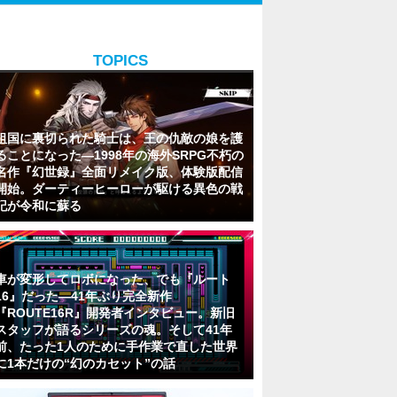
TOPICS
祖国に裏切られた騎士は、王の仇敵の娘を護
ることになった―1998年の海外SRPG不朽の
名作『幻世録』全面リメイク版、体験版配信
開始。ダーティーヒーローが駆ける異色の戦
記が令和に蘇る
車が変形してロボになった、でも『ルート
16』だった―41年ぶり完全新作
『ROUTE16R』開発者インタビュー。新旧
スタッフが語るシリーズの魂。そして41年
前、たった1人のために手作業で直した世界
に1本だけの“幻のカセット”の話