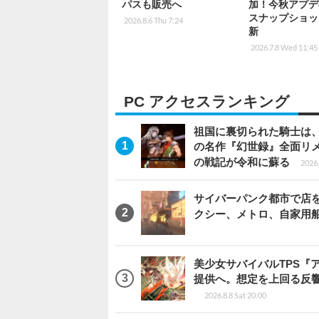
パスも販売へ
加！今秋アプデ
スナップショッ
2026.8.6 Thu 7:24
新
2026.7.8 Wed 11:45
PC アクセスランキング
祖国に裏切られた騎士は、
の名作『幻世録』全面リ
の戦記が令和に蘇る
2026.
サイバーパンク都市で店を開く
クシー、メトロ、自家用
美少女サバイバルTPS『
提供へ。想定を上回る反
2026.8.8 Sat 20:00