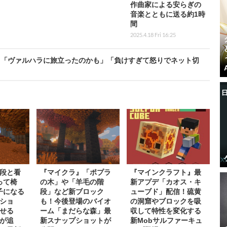
作曲家による安らぎの
音楽とともに送る約1時
間
2025.4.18 Fri 16:25
失？「ヴァルハラに旅立ったのかも」「負けすぎて怒りでネット切
段と看
『マイクラ』「ポプラ
『マインクラフト』最
って椅
の木」や「羊毛の階
新アプデ「カオス・キ
子になる
段」など新ブロック
ューブド」配信！硫黄
ショ
も！今後登場のバイオ
の洞窟やブロックを吸
せる
ーム「まだらな森」最
収して特性を変化する
が追
新スナップショットが
新Mobサルファーキュ