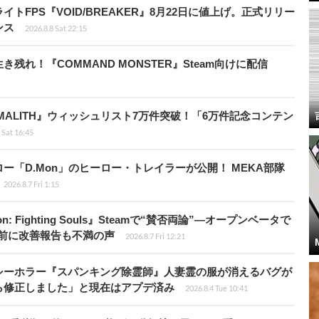
FPS『VOID/BREAKER』8月22日に値上げ。正式リリー
ンス
2026.8.8 Sat 22:15
れ！『COMMAND MONSTER』Steam向けに配信
ALITH』ウィッシュリスト7万件突破！「6万件記念コンテン
 Sat 16:45
「D.Mon」のヒーロー・トレイラーが公開！ MEKA部隊
2026.8.7 Fri 1:15
: Fighting Souls』Steamで“賛否両論”―オープンベータで
前に改善報告も不満の声
2026.8.7 Fri 12:21
シーホラー『スパンキング除霊師』人妻霊の服が消えるバグが
ら修正しました」と現在はアプデ済み
2026.8.4 Tue 10:41