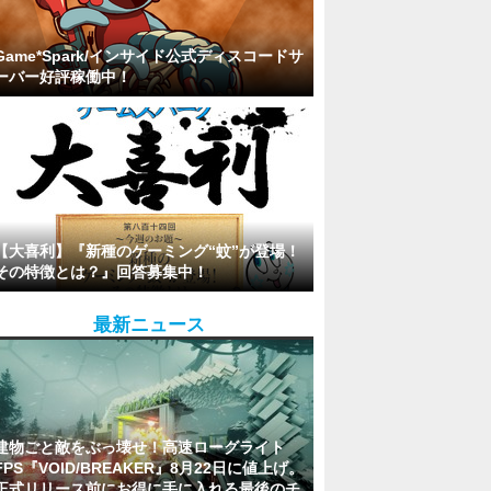
Game*Spark/インサイド公式ディスコードサ
ーバー好評稼働中！
【大喜利】『新種のゲーミング“蚊”が登場！
その特徴とは？』回答募集中！
最新ニュース
建物ごと敵をぶっ壊せ！高速ローグライト
FPS『VOID/BREAKER』8月22日に値上げ。
正式リリース前にお得に手に入れる最後のチ