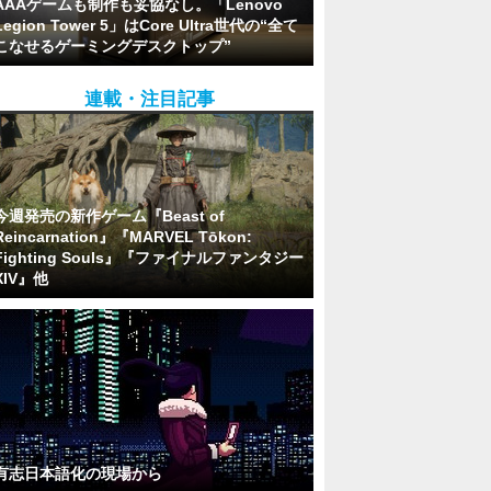
AAAゲームも制作も妥協なし。「Lenovo
Legion Tower 5」はCore Ultra世代の“全て
こなせるゲーミングデスクトップ”
連載・注目記事
今週発売の新作ゲーム『Beast of
Reincarnation』『MARVEL Tōkon:
Fighting Souls』『ファイナルファンタジー
XIV』他
有志日本語化の現場から