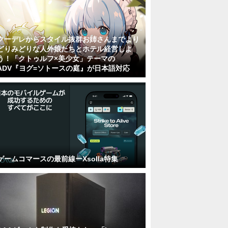
クーデレからスタイル抜群お姉さんまでより
どりみどりな人外娘たちとホテル経営しよ
う！「クトゥルフ×美少女」テーマの
ADV『ヨグ=ソトースの庭』が日本語対応
ゲームコマースの最前線ーXsolla特集