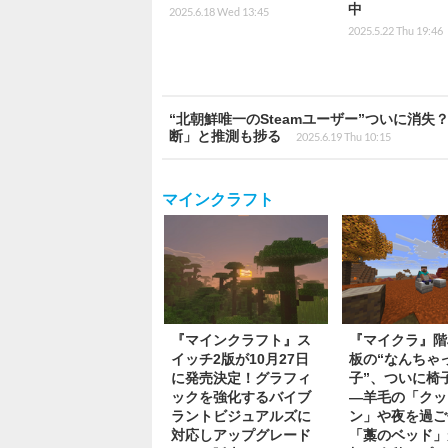
中
2025.6.18 Wed 13:45
2025.5.22 Thu 19:46
“北朝鮮唯一のSteamユーザー”ついに消
断」と推測も捗る
2025.6.19 Thu 10:15
マインクラフト
『マインクラフト』ス
『マイクラ』階
イッチ2版が10月27日
板の“なんちゃ
に発売決定！グラフィ
子”、ついに椅
ックを強化するバイブ
―羊毛の「クッ
ラントビジュアルズに
ン」や夜を過ご
対応しアップグレード
「藁のベッド」