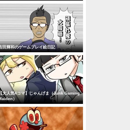
吉田輝和のゲームプレイ絵日記
【大人気4コマ】じゃんげま（Junk Gaming
Maiden）