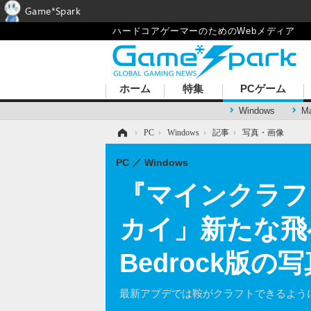
Game*Spark
ハードコアゲーマーのためのWebメディア
ホーム
特集
PCゲーム
Windows
M
ホーム
›
PC
›
Windows
›
記事
›
写真・画像
PC
Windows
『マインクラフ
カイ」新たな飛
Bedrock版
最新アプデでは鞍がクラフトできるよう