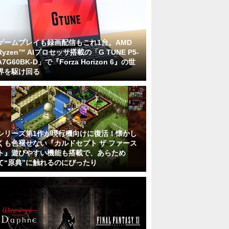
ゲームプレイも録画配信もこれ1台。AMD
Ryzen™ AIプロセッサ搭載の「G TUNE P5-
A7G60BK-D」で『Forza Horizon 6』の世
界を駆け回る
シリーズ第1作が現行機向けに復活！懐かし
くも色褪せない『カルドセプト ザ ファース
ト』遊びやすい機能も搭載で、あらため
て“原典”に触れるのにぴったり