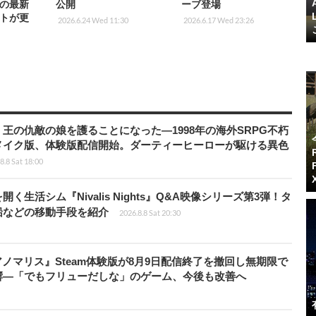
の最新
公開
ーブ登場
トが更
2026.6.24 Wed 11:30
2026.6.17 Wed 23:26
王の仇敵の娘を護ることになった―1998年の海外SRPG不朽
メイク版、体験版配信開始。ダーティーヒーローが駆ける異色
8.8 Sat 18:00
生活シム『Nivalis Nights』Q&A映像シリーズ第3弾！タ
船などの移動手段を紹介
2026.8.8 Sat 20:30
アノマリス』Steam体験版が8月9日配信終了を撤回し無期限で
響―「でもフリューだしな」のゲーム、今後も改善へ