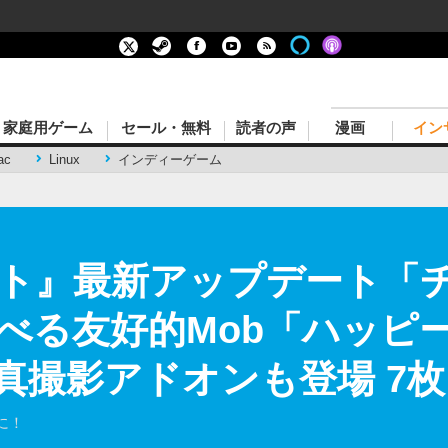
家庭用ゲーム
セール・無料
読者の声
漫画
イン
ac
Linux
インディーゲーム
ト』最新アップデート「
べる友好的Mob「ハッピ
の写真撮影アドオンも登場 
に！