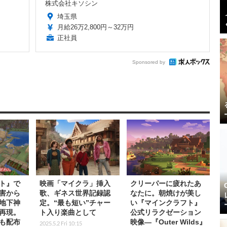
株式会社キソシン
埼玉県
月給26万2,800円～32万円
正社員
Sponsored by
ト』で
映画「マイクラ」挿入
クリーパーに疲れたあ
害から
歌、ギネス世界記録認
なたに。朝焼けが美し
地下神
定。“最も短い”チャー
い『マインクラフト』
再現。
ト入り楽曲として
公式リラクゼーション
も配布
映像―『Outer Wilds』
2025.5.2 Fri 10:15