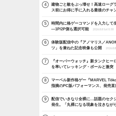
建物ごと敵をぶっ壊せ！高速ローグライト
ス前にお得に手に入れる最後のチャ
時間内に格ゲーコマンドを入力して生き残
―1P/2P側も選択可能
2026.8.8 Sat 0:30
体験版配信中の『アノマリス／ANOM
ツ」を兼ねた記念映像も公開
2026.8.8
『オーバーウォッチ』新タンクヒーロー
を率いてレッキング・ボールと激突
マーベル新作格ゲー『MARVEL Tōkon
指摘のPC版パフォーマンス、発売直
配信でいきなり全裸に…話題のセク
発生。「丸裸になる現象を泣きなが