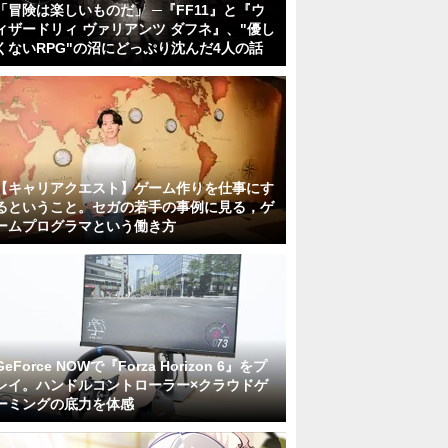
「冒険は楽しいものだ」 ─『FF11』と『ウ
ィザードリィ ヴァリアンツ ダフネ』、"優し
くないRPG"の沼にどっぷり沈んだ4人の話
【キャリアクエスト】ゲーム作りを仕事にす
るということ。セガの若手の事例に見る，ゲ
ームプログラマという働き方
GeForce NOWで『Forza Horizon 6』をプ
レイ。ハンドルコントローラー×クラウドゲ
ーミングの底力を体感