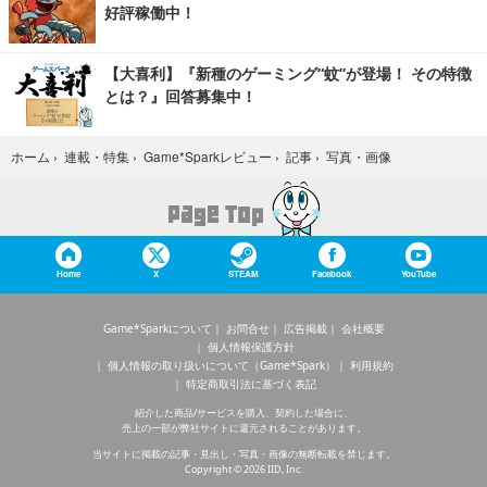
好評稼働中！
【大喜利】『新種のゲーミング“蚊”が登場！ その特徴
とは？』回答募集中！
写真・画像
ホーム
›
連載・特集
›
Game*Sparkレビュー
›
記事
›
Home
X
STEAM
Facebook
YouTube
Game*Sparkについて
お問合せ
広告掲載
会社概要
個人情報保護方針
個人情報の取り扱いについて（Game*Spark）
利用規約
特定商取引法に基づく表記
紹介した商品/サービスを購入、契約した場合に、
売上の一部が弊社サイトに還元されることがあります。
当サイトに掲載の記事・見出し・写真・画像の無断転載を禁じます。
Copyright © 2026 IID, Inc.