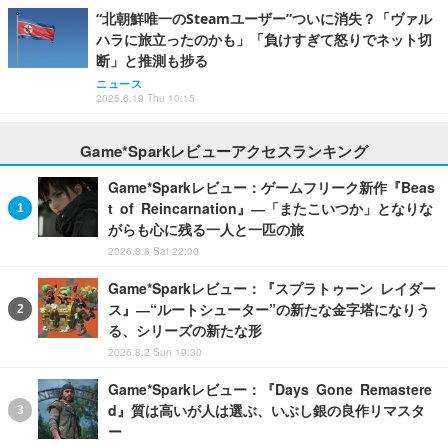
“北朝鮮唯一のSteamユーザー”ついに消失？「ヴァル
ハラに旅立ったのかも」「負けすぎて怒りでネット切
断」と推測も捗る
ニュース
2025.6.19 Thu 10:15
Game*Sparkレビューアクセスランキング
Game*Sparkレビュー：ゲームフリーク新作『Beas
t of Reincarnation』―「またこいつか」となりな
がらも心に残る一人と一匹の旅
2026.8.8 Sat 22:00
Game*Sparkレビュー：『スプラトゥーン レイダー
ス』―“ルートシューター”の新たな金字塔になりう
る、シリーズの新たな形
2026.8.2 Sun 19:30
Game*Sparkレビュー：『Days Gone Remastere
d』質は高いが人は選ぶ、いぶし銀の良作リマスタ
ー