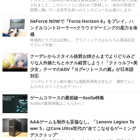
されました。このイベントに合わせて取材した、各社の現場で
実際に働いている若手社員へのインタビューをお届けします。
GeForce NOWで『Forza Horizon 6』をプレイ。ハ
ンドルコントローラー×クラウドゲーミングの底力を体
感
体感的にラグはほぼ無し。グラフィックスはもちろん最高設定
でプレイ可能！
クーデレからスタイル抜群お姉さんまでよりどりみど
りな人外娘たちとホテル経営しよう！「クトゥルフ×美
少女」テーマのADV『ヨグ=ソトースの庭』が日本語
対応
ツンデレドラゴン娘や無口な複眼死神美少女など、属性てんこ
もりのヒロインたちがアツい！
ゲームコマースの最前線ーXsolla特集
Xsollaの最新情報はこちらから！
AAAゲームも制作も妥協なし。「Lenovo Legion To
wer 5」はCore Ultra世代の“全てこなせるゲーミング
デスクトップ”