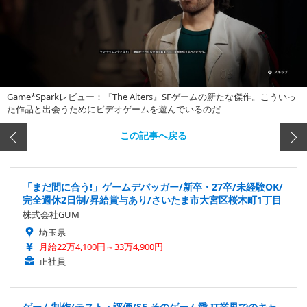
Game*Sparkレビュー：『The Alters』SFゲームの新たな傑作。こういっ
た作品と出会うためにビデオゲームを遊んでいるのだ
この記事へ戻る
「まだ間に合う!」ゲームデバッガー/新卒・27卒/未経験OK/
完全週休2日制/昇給賞与あり/さいたま市大宮区桜木町1丁目
株式会社GUM
埼玉県
月給22万4,100円～33万4,900円
正社員
ゲーム制作/テスト・評価/SE そのゲーム愛 IT業界でのキャ