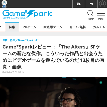
search
menu
グ
特集
PCゲーム
家庭用ゲーム
セール/無料
カルチャ
連載・特集
Game*Sparkレビュー
Game*Sparkレビュー：『The Alters』SFゲ
ームの新たな傑作。こういった作品と出会うた
めにビデオゲームを遊んでいるのだ 13枚目の写
真・画像
2025.6.20 Fri 12:10