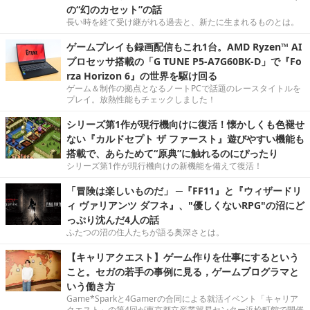
の“幻のカセット”の話
長い時を経て受け継がれる過去と、新たに生まれるものとは。
ゲームプレイも録画配信もこれ1台。AMD Ryzen™ AI
プロセッサ搭載の「G TUNE P5-A7G60BK-D」で『Fo
rza Horizon 6』の世界を駆け回る
ゲーム＆制作の拠点となるノートPCで話題のレースタイトルを
プレイ。放熱性能もチェックしました！
シリーズ第1作が現行機向けに復活！懐かしくも色褪せ
ない『カルドセプト ザ ファースト』遊びやすい機能も
搭載で、あらためて“原典”に触れるのにぴったり
シリーズ第1作が現行機向けの新機能を備えて復活！
「冒険は楽しいものだ」 ─『FF11』と『ウィザードリ
ィ ヴァリアンツ ダフネ』、"優しくないRPG"の沼にど
っぷり沈んだ4人の話
ふたつの沼の住人たちが語る奥深さとは。
【キャリアクエスト】ゲーム作りを仕事にするという
こと。セガの若手の事例に見る，ゲームプログラマと
いう働き方
Game*Sparkと4Gamerの合同による就活イベント「キャリア
クエスト」の第4回が東京都立産業貿易センター浜松町館で開催