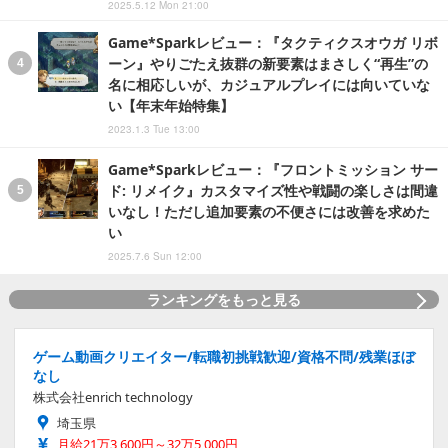
2025.5.12 Mon 21:00
Game*Sparkレビュー：『タクティクスオウガ リボ
ーン』やりごたえ抜群の新要素はまさしく“再生”の
名に相応しいが、カジュアルプレイには向いていな
い【年末年始特集】
2023.1.3 Tue 13:00
Game*Sparkレビュー：『フロントミッション サー
ド: リメイク』カスタマイズ性や戦闘の楽しさは間違
いなし！ただし追加要素の不便さには改善を求めた
い
2025.7.6 Sun 12:00
ランキングをもっと見る
ゲーム動画クリエイター/転職初挑戦歓迎/資格不問/残業ほぼ
なし
株式会社enrich technology
埼玉県
月給21万3,600円～32万5,000円