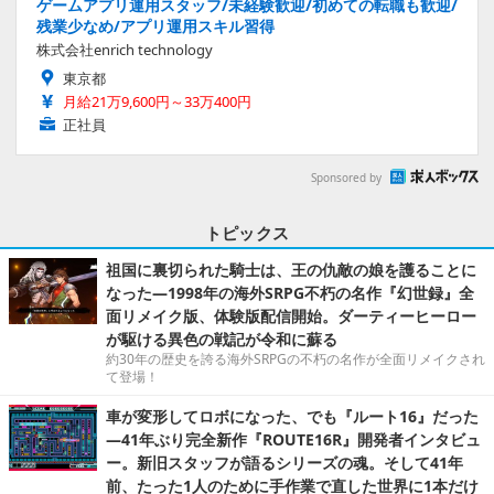
ゲームアプリ運用スタッフ/未経験歓迎/初めての転職も歓迎/
残業少なめ/アプリ運用スキル習得
株式会社enrich technology
東京都
月給21万9,600円～33万400円
正社員
Sponsored by
トピックス
祖国に裏切られた騎士は、王の仇敵の娘を護ることに
なった―1998年の海外SRPG不朽の名作『幻世録』全
面リメイク版、体験版配信開始。ダーティーヒーロー
が駆ける異色の戦記が令和に蘇る
約30年の歴史を誇る海外SRPGの不朽の名作が全面リメイクされ
て登場！
車が変形してロボになった、でも『ルート16』だった
―41年ぶり完全新作『ROUTE16R』開発者インタビュ
ー。新旧スタッフが語るシリーズの魂。そして41年
前、たった1人のために手作業で直した世界に1本だけ