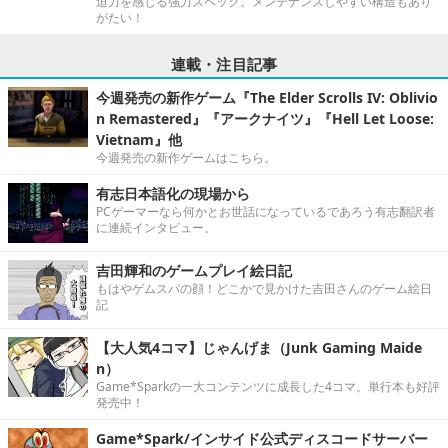
迫力を感じる強力スペック。メンテナンスしやすい構造もあり
がたい！
連載・注目記事
今週発売の新作ゲーム『The Elder Scrolls IV: Oblivio
n Remastered』『アークナイツ』『Hell Let Loose:
Vietnam』他
今週発売の新作ゲームはこちら。
有志日本語化の現場から
PCゲーマーなら何かとお世話になっているであろう有志翻訳者
に連続インタビュー。
吉田輝和のゲームプレイ絵日記
もはやゲムスパの顔！どこかで見かけた吉田さんのゲーム絵日
記
【大人気4コマ】じゃんげま（Junk Gaming Maide
n）
Game*Sparkの一大コンテンツに成長した4コマ。単行本も好評
発売中！
Game*Spark/インサイド公式ディスコードサーバー