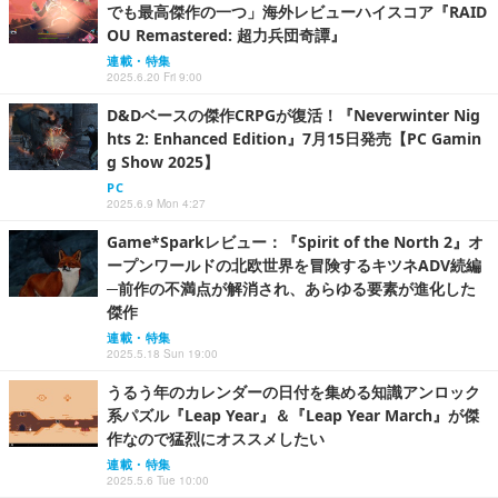
でも最高傑作の一つ」海外レビューハイスコア『RAID
OU Remastered: 超力兵団奇譚』
連載・特集
2025.6.20 Fri 9:00
D&Dベースの傑作CRPGが復活！『Neverwinter Nig
hts 2: Enhanced Edition』7月15日発売【PC Gamin
g Show 2025】
PC
2025.6.9 Mon 4:27
Game*Sparkレビュー：『Spirit of the North 2』オ
ープンワールドの北欧世界を冒険するキツネADV続編
─前作の不満点が解消され、あらゆる要素が進化した
傑作
連載・特集
2025.5.18 Sun 19:00
うるう年のカレンダーの日付を集める知識アンロック
系パズル『Leap Year』＆『Leap Year March』が傑
作なので猛烈にオススメしたい
連載・特集
2025.5.6 Tue 10:00