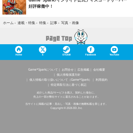
好評稼働中！
写真・画像
ホーム
›
連載・特集
›
特集
›
記事
›
Home
X
STEAM
Facebook
YouTube
Game*Sparkについて
お問合せ
広告掲載
会社概要
個人情報保護方針
個人情報の取り扱いについて（Game*Spark）
利用規約
特定商取引法に基づく表記
紹介した商品/サービスを購入、契約した場合に、
売上の一部が弊社サイトに還元されることがあります。
当サイトに掲載の記事・見出し・写真・画像の無断転載を禁じます。
Copyright © 2026 IID, Inc.