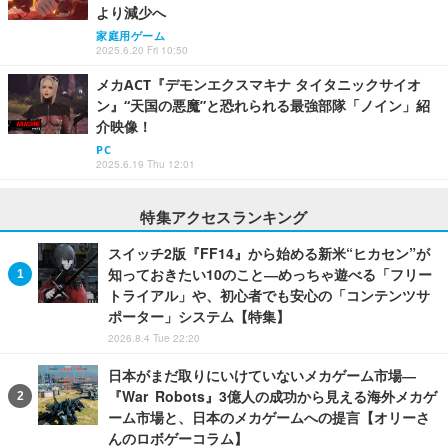
より減少へ
家庭用ゲーム
2025.6.20 Fri 10:50
メカACT『デモンエクスマキナ タイタニックサイオ
ン』“天国の悪魔”と恐れられる最強部隊「ノイン」紹
介映像！
PC
2025.6.19 Thu 12:01
特集アクセスランキング
スイッチ2版『FF14』から始める新米“ヒカセン”が
知っておきたい10のこと―めっちゃ遊べる「フリー
トライアル」や、初心者でも安心の「コンテンツサ
ポーター」システム【特集】
2026.8.4 Tue 22:20
日本がまだ取りにいけていないメカゲーム市場―
『War Robots』3億人の成功から見える海外メカゲ
ーム市場と、日本のメカゲームへの提言【オリーさ
んのロボゲーコラム】