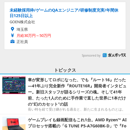
未経験採用枠/ゲームのQAエンジニア/研修制度充実/年間休
日125日以上
GOEN株式会社
埼玉県
月給30万円～50万円
正社員
Sponsored by
トピックス
車が変形してロボになった、でも『ルート16』だった
―41年ぶり完全新作『ROUTE16R』開発者インタビュ
ー。新旧スタッフが語るシリーズの魂。そして41年
前、たった1人のために手作業で直した世界に1本だけ
の“幻のカセット”の話
長い時を経て受け継がれる過去と、新たに生まれるものとは。
ゲームプレイも録画配信もこれ1台。AMD Ryzen™ AI
プロセッサ搭載の「G TUNE P5-A7G60BK-D」で『Fo