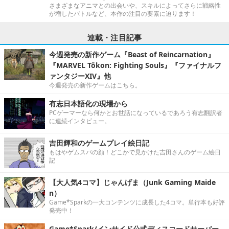
さまざまなアニマとの出会いや、スキルによってさらに戦略性
が増したバトルなど、本作の注目の要素に迫ります！
連載・注目記事
今週発売の新作ゲーム『Beast of Reincarnation』
『MARVEL Tōkon: Fighting Souls』『ファイナルフ
ァンタジーXIV』他
今週発売の新作ゲームはこちら。
有志日本語化の現場から
PCゲーマーなら何かとお世話になっているであろう有志翻訳者
に連続インタビュー。
吉田輝和のゲームプレイ絵日記
もはやゲムスパの顔！どこかで見かけた吉田さんのゲーム絵日
記
【大人気4コマ】じゃんげま（Junk Gaming Maide
n）
Game*Sparkの一大コンテンツに成長した4コマ。単行本も好評
発売中！
Game*Spark/インサイド公式ディスコードサーバー