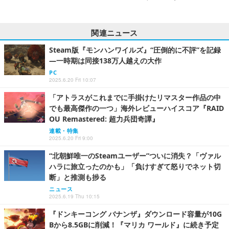
関連ニュース
Steam版『モンハンワイルズ』“圧倒的に不評”を記録
―一時期は同接138万人越えの大作
PC
2025.6.20 Fri 10:07
「アトラスがこれまでに手掛けたリマスター作品の中
でも最高傑作の一つ」海外レビューハイスコア『RAID
OU Remastered: 超力兵団奇譚』
連載・特集
2025.6.20 Fri 9:00
“北朝鮮唯一のSteamユーザー”ついに消失？「ヴァル
ハラに旅立ったのかも」「負けすぎて怒りでネット切
断」と推測も捗る
ニュース
2025.6.19 Thu 10:15
『ドンキーコング バナンザ』ダウンロード容量が10G
Bから8.5GBに削減！『マリカ ワールド』に続き予定