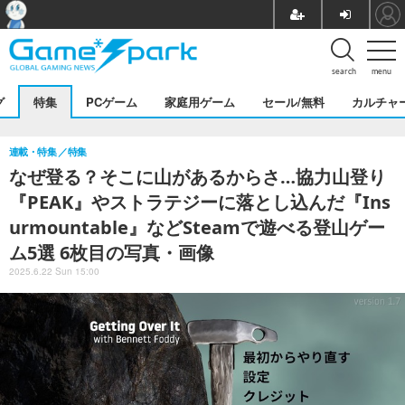
search
menu
グ
特集
PCゲーム
家庭用ゲーム
セール/無料
カルチャ
連載・特集
特集
なぜ登る？そこに山があるからさ…協力山登り
『PEAK』やストラテジーに落とし込んだ『Ins
urmountable』などSteamで遊べる登山ゲー
ム5選 6枚目の写真・画像
2025.6.22 Sun 15:00