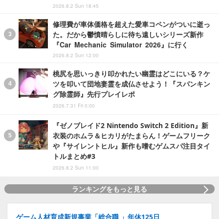
2026.8.2 Sun 18:45
修理費が車体価格を超えた愛車コペンがついに逝っ
た。だから鬱憤晴らしに待ち遠しいシリーズ新作
『Car Mechanic Simulator 2026』に行く
2026.8.2 Sun 12:00
桃尻を思いっきり叩かれたい幽霊はどこにいる？ケ
ツを叩いて団地妻霊を成仏させよう！『スパンキン
グ除霊師』先行プレイレポ
2026.7.31 Fri 0:00
『ゼノブレイド2 Nintendo Switch 2 Edition』新
衣装のホムラ＆ヒカリがたまらん！ゲームフリーク
や『サイレントヒル』新作も嗜むゲムスパ注目タイ
トルまとめ#3
2026.8.2 Sun 11:00
ランキングをもっと見る
ゲーム人材育成新規事業「総合職 」年休125日