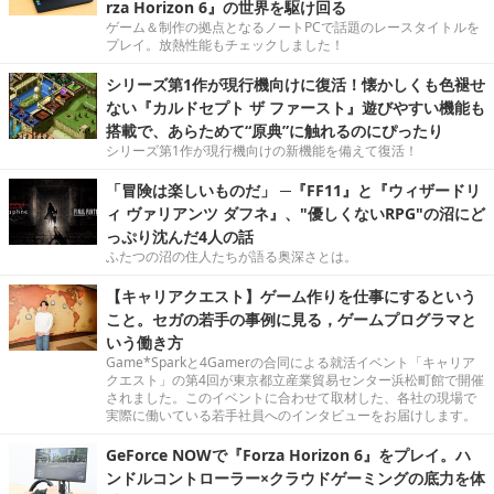
rza Horizon 6』の世界を駆け回る
ゲーム＆制作の拠点となるノートPCで話題のレースタイトルを
プレイ。放熱性能もチェックしました！
シリーズ第1作が現行機向けに復活！懐かしくも色褪せ
ない『カルドセプト ザ ファースト』遊びやすい機能も
搭載で、あらためて“原典”に触れるのにぴったり
シリーズ第1作が現行機向けの新機能を備えて復活！
「冒険は楽しいものだ」 ─『FF11』と『ウィザードリ
ィ ヴァリアンツ ダフネ』、"優しくないRPG"の沼にど
っぷり沈んだ4人の話
ふたつの沼の住人たちが語る奥深さとは。
【キャリアクエスト】ゲーム作りを仕事にするという
こと。セガの若手の事例に見る，ゲームプログラマと
いう働き方
Game*Sparkと4Gamerの合同による就活イベント「キャリア
クエスト」の第4回が東京都立産業貿易センター浜松町館で開催
されました。このイベントに合わせて取材した、各社の現場で
実際に働いている若手社員へのインタビューをお届けします。
GeForce NOWで『Forza Horizon 6』をプレイ。ハ
ンドルコントローラー×クラウドゲーミングの底力を体