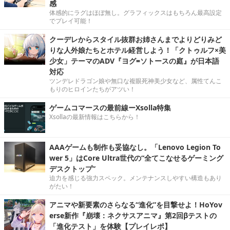
感
体感的にラグはほぼ無し。グラフィックスはもちろん最高設定
でプレイ可能！
クーデレからスタイル抜群お姉さんまでよりどりみど
りな人外娘たちとホテル経営しよう！「クトゥルフ×美
少女」テーマのADV『ヨグ=ソトースの庭』が日本語
対応
ツンデレドラゴン娘や無口な複眼死神美少女など、属性てんこ
もりのヒロインたちがアツい！
ゲームコマースの最前線ーXsolla特集
Xsollaの最新情報はこちらから！
AAAゲームも制作も妥協なし。「Lenovo Legion To
wer 5」はCore Ultra世代の“全てこなせるゲーミング
デスクトップ”
迫力を感じる強力スペック。メンテナンスしやすい構造もあり
がたい！
アニマや新要素のさらなる“進化”を目撃せよ！HoYov
erse新作『崩壊：ネクサスアニマ』第2回βテストの
「進化テスト」を体験【プレイレポ】