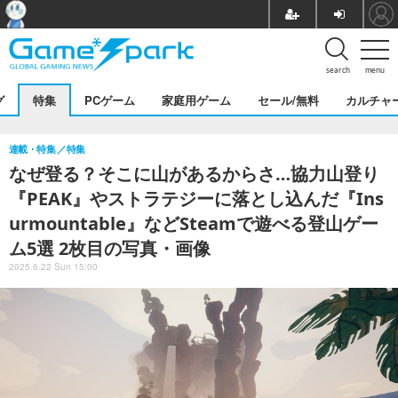
search
menu
グ
特集
PCゲーム
家庭用ゲーム
セール/無料
カルチャ
連載・特集
特集
なぜ登る？そこに山があるからさ…協力山登り
『PEAK』やストラテジーに落とし込んだ『Ins
urmountable』などSteamで遊べる登山ゲー
ム5選 2枚目の写真・画像
2025.6.22 Sun 15:00