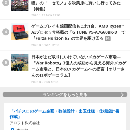
瞳』の「ニセモノ」を秋葉原に買いに行ってみた
【特集】
2026.1.12 Mon 19:00
ゲームプレイも録画配信もこれ1台。AMD Ryzen™
AIプロセッサ搭載の「G TUNE P5-A7G60BK-D」で
『Forza Horizon 6』の世界を駆け回る
PR
2026.8.5 Wed 12:00
日本がまだ取りにいけていないメカゲーム市場―
『War Robots』3億人の成功から見える海外メカゲ
ーム市場と、日本のメカゲームへの提言【オリーさ
んのロボゲーコラム】
2026.8.2 Sun 18:45
ランキングをもっと見る
「パチスロのゲーム企画・数値設計・出玉仕様・仕様設計書
作成」
アロフト株式会社