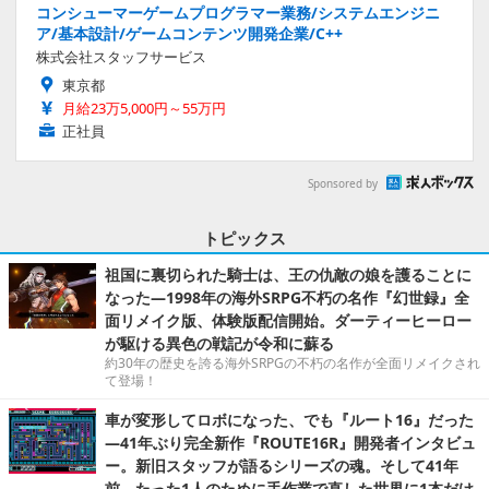
コンシューマーゲームプログラマー業務/システムエンジニ
ア/基本設計/ゲームコンテンツ開発企業/C++
株式会社スタッフサービス
東京都
月給23万5,000円～55万円
正社員
Sponsored by
トピックス
祖国に裏切られた騎士は、王の仇敵の娘を護ることに
なった―1998年の海外SRPG不朽の名作『幻世録』全
面リメイク版、体験版配信開始。ダーティーヒーロー
が駆ける異色の戦記が令和に蘇る
約30年の歴史を誇る海外SRPGの不朽の名作が全面リメイクされ
て登場！
車が変形してロボになった、でも『ルート16』だった
―41年ぶり完全新作『ROUTE16R』開発者インタビュ
ー。新旧スタッフが語るシリーズの魂。そして41年
前、たった1人のために手作業で直した世界に1本だけ