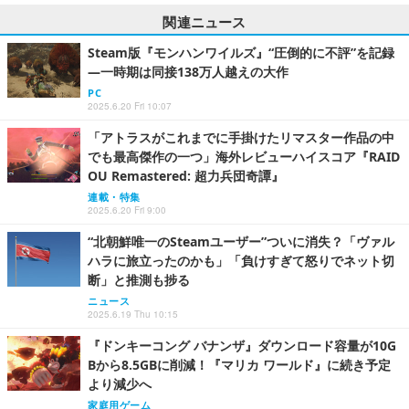
関連ニュース
Steam版『モンハンワイルズ』“圧倒的に不評”を記録
―一時期は同接138万人越えの大作
PC
2025.6.20 Fri 10:07
「アトラスがこれまでに手掛けたリマスター作品の中
でも最高傑作の一つ」海外レビューハイスコア『RAID
OU Remastered: 超力兵団奇譚』
連載・特集
2025.6.20 Fri 9:00
“北朝鮮唯一のSteamユーザー”ついに消失？「ヴァル
ハラに旅立ったのかも」「負けすぎて怒りでネット切
断」と推測も捗る
ニュース
2025.6.19 Thu 10:15
『ドンキーコング バナンザ』ダウンロード容量が10G
Bから8.5GBに削減！『マリカ ワールド』に続き予定
より減少へ
家庭用ゲーム