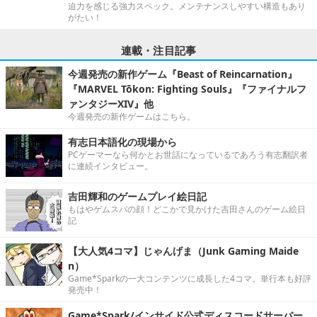
迫力を感じる強力スペック。メンテナンスしやすい構造もあり
がたい！
連載・注目記事
今週発売の新作ゲーム『Beast of Reincarnation』
『MARVEL Tōkon: Fighting Souls』『ファイナルフ
ァンタジーXIV』他
今週発売の新作ゲームはこちら。
有志日本語化の現場から
PCゲーマーなら何かとお世話になっているであろう有志翻訳者
に連続インタビュー。
吉田輝和のゲームプレイ絵日記
もはやゲムスパの顔！どこかで見かけた吉田さんのゲーム絵日
記
【大人気4コマ】じゃんげま（Junk Gaming Maide
n）
Game*Sparkの一大コンテンツに成長した4コマ。単行本も好評
発売中！
Game*Spark/インサイド公式ディスコードサーバー