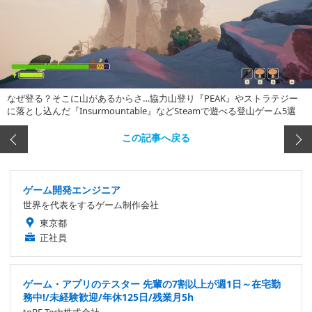
なぜ登る？そこに山があるからさ…協力山登り『PEAK』やストラテジー
に落とし込んだ『Insurmountable』などSteamで遊べる登山ゲーム5選
この記事へ戻る
ゲーム開発エンジニア
世界を代表をするゲーム制作会社
東京都
正社員
ゲーム・アプリのテスター 先輩の7割以上が週1日～在宅勤
務中!/未経験歓迎/年休125日/残業月5h