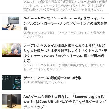
クエスト」の第4回が東京都立産業貿易センター浜松町館で開催
されました。このイベントに合わせて取材した、各社の現場で
実際に働いている若手社員へのインタビューをお届けします。
GeForce NOWで『Forza Horizon 6』をプレイ。ハ
ンドルコントローラー×クラウドゲーミングの底力を体
感
体感的にラグはほぼ無し。グラフィックスはもちろん最高設定
でプレイ可能！
クーデレからスタイル抜群お姉さんまでよりどりみど
りな人外娘たちとホテル経営しよう！「クトゥルフ×美
少女」テーマのADV『ヨグ=ソトースの庭』が日本語
対応
ツンデレドラゴン娘や無口な複眼死神美少女など、属性てんこ
もりのヒロインたちがアツい！
ゲームコマースの最前線ーXsolla特集
Xsollaの最新情報はこちらから！
AAAゲームも制作も妥協なし。「Lenovo Legion To
wer 5」はCore Ultra世代の“全てこなせるゲーミング
デスクトップ”