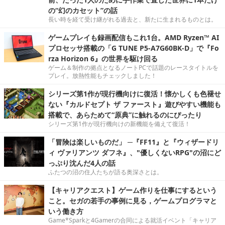
の“幻のカセット”の話
長い時を経て受け継がれる過去と、新たに生まれるものとは。
ゲームプレイも録画配信もこれ1台。AMD Ryzen™ AI
プロセッサ搭載の「G TUNE P5-A7G60BK-D」で『Fo
rza Horizon 6』の世界を駆け回る
ゲーム＆制作の拠点となるノートPCで話題のレースタイトルを
プレイ。放熱性能もチェックしました！
シリーズ第1作が現行機向けに復活！懐かしくも色褪せ
ない『カルドセプト ザ ファースト』遊びやすい機能も
搭載で、あらためて“原典”に触れるのにぴったり
シリーズ第1作が現行機向けの新機能を備えて復活！
「冒険は楽しいものだ」 ─『FF11』と『ウィザードリ
ィ ヴァリアンツ ダフネ』、"優しくないRPG"の沼にど
っぷり沈んだ4人の話
ふたつの沼の住人たちが語る奥深さとは。
【キャリアクエスト】ゲーム作りを仕事にするという
こと。セガの若手の事例に見る，ゲームプログラマと
いう働き方
Game*Sparkと4Gamerの合同による就活イベント「キャリア