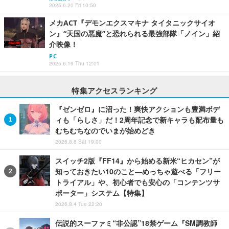
2025.6.20 Fri 10:50
メカACT『デモンエクスマキナ タイタニックサイオ
ン』“天国の悪魔”と恐れられる最強部隊「ノイン」紹
介映像！
PC
2025.6.19 Thu 12:01
特集アクセスランキング
『ゼンゼロ』に沼った！爽快アクションも豊満ボデ
ィも「らしさ」だ！2周年記念で新キャラも配布量も
むちむちなのでいまが始めどき
2026.8.8 Sat 19:00
スイッチ2版『FF14』から始める新米“ヒカセン”が
知っておきたい10のこと―めっちゃ遊べる「フリー
トライアル」や、初心者でも安心の「コンテンツサ
ポーター」システム【特集】
2026.8.4 Tue 22:20
伝説的スーファミ“非公認”18禁ゲーム『SM調教師