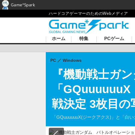
Game*Spark
ハードコアゲーマーのためのWebメディア
ホーム
特集
PCゲーム
PC
Windows
『機動戦士ガン
「GQuuuuu
戦決定 3枚目
「GQuuuuuuX(ジークアクス)」と「