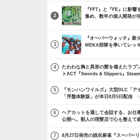
『FFT』と『FE』に影響を
集め、数年の個人開発が生
『オーバーウォッチ』新タ
MEKA部隊を率いてレッ
たわわな胸と異形の髪を備えたラプ
トACT『Swords & Slippers』S
『モンハンワイルズ』大型DLC「ア
「序盤体験版」が本日8月5日配信
2
ヘアカットを通して会話する、お仕事
公開へ。獣人の理髪店で心も整えて
8月27日発売の脱衣麻雀『スーパーリア