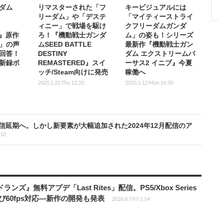
ダム
リマスターされた「フ
キービジュアルには
リーダム」や「デステ
「マイティーストライ
ィニー」で戦場を駆け
クフリーダムガンダ
D』原作
ろ！『機動戦士ガンダ
ム」の姿も！シリーズ
」の声
ムSEED BATTLE
最新作『機動戦士ガン
回答！
DESTINY
ダム エクストリームバ
新録ボ
REMASTERED』スイ
ーサス2 イニブ』今夏
ッチ/Steam向けに発売
稼働へ
2025.5.22 Thu 12:20
2025.5.12 Mon 14:50
配信延期へ。しかし新要素が大幅追加された2024年12月配信のア
:10
ズ』無料アプデ「Last Rites」配信。PS5/Xbox Series
よび60fps対応―新作の開発も発表
2026.8.7 Fri 1:54