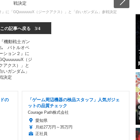
』に「GQuuuuuuX（ジークアクス）」と「白いガンダム」参戦決定
この記事へ戻る
3/4
ードの
「ゲーム周辺機器の検品スタッフ」人気ガジェ
ットの品質チェック
Courage Path株式会社
愛知県
月給27万円～35万円
正社員