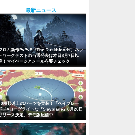
最新ニュース
フロム新作PvPvE『The Duskbloods』ネッ
トワークテストの当選発表は本日8月7日以
降！マイページとメールを要チェック
60種類以上のパーツを実装！「ベイブレー
ド」×ローグライトな『Slayblade』8月20日
リリース決定。デモ版配信中