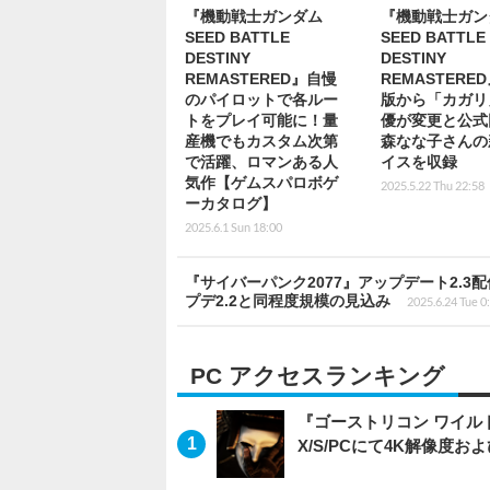
『機動戦士ガンダム
『機動戦士ガン
SEED BATTLE
SEED BATTLE
DESTINY
DESTINY
REMASTERED』自慢
REMASTERE
のパイロットで各ルー
版から「カガリ
トをプレイ可能に！量
優が変更と公式
産機でもカスタム次第
森なな子さんの
で活躍、ロマンある人
イスを収録
気作【ゲムスパロボゲ
2025.5.22 Thu 22:58
ーカタログ】
2025.6.1 Sun 18:00
『サイバーパンク2077』アップデート2.3
プデ2.2と同程度規模の見込み
2025.6.24 Tue 0
PC アクセスランキング
『ゴーストリコン ワイルドラン
X/S/PCにて4K解像度お