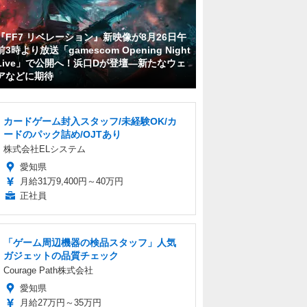
『FF7 リベレーション』新映像が8月26日午
前3時より放送「gamescom Opening Night
Live」で公開へ！浜口Dが登壇―新たなウェ
アなどに期待
カードゲーム封入スタッフ/未経験OK/カ
ードのパック詰め/OJTあり
株式会社ELシステム
愛知県
月給31万9,400円～40万円
正社員
「ゲーム周辺機器の検品スタッフ」人気
ガジェットの品質チェック
Courage Path株式会社
愛知県
月給27万円～35万円