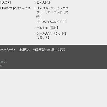
大喜利
じゃんげま
Game*Sparkチョイス
メガロポリス・ノックダ
ウン・リローデッド【完
結】
ULTRA BLACK SHINE
ゲムトモ【完結】
ゲーみん*スパくん【打
ち切り？】
e*Spark）
利用規約
特定商取引法に基づく表記
ります。
c.