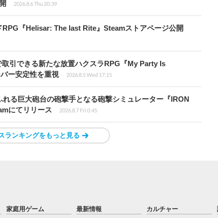
開
2026.8.6 Thu 20:39
elisar: The last Rite』Steamストアページ公開
引できる新たな放置ハクスラRPG『My Party Is
サーバー安定性を重視
2026.8.5 Wed 17:15
ふれる巨大砲台の砲撃手となる砲撃シミュレーター『IRON
』Steamにてリリース
2026.8.7 Fri 0:45
スランキングをもっと見る
家庭用ゲーム
最新情報
カルチャー