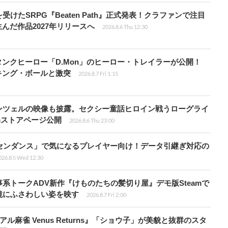
受けたSRPG『Beaten Path』正式発表！クラファンで注目
んだ作品2027年リリースへ
2026.8.6 Thu 12:30
ンクヒーロー「D.Mon」のヒーロー・トレイラーが公開！
キング・ボールと激突
2026.8.7 Fri 1:15
ンツェルの映像も披露。セクシー童話ヒロイン戦うローグライ
teamストアページ公開
2026.8.6 Thu 23:00
センダンス」で気になるプレイヤー向け！データ引継ぎ対応の
026.8.5 Wed 12:30
系トークADV新作『けものたちの髪切り屋』デモ版Steamで
鏡にふさわしい姿を映す
2026.8.7 Fri 2:00
ル麻雀 Venus Returns』「ショウ子」が美貌と抜群のスタ