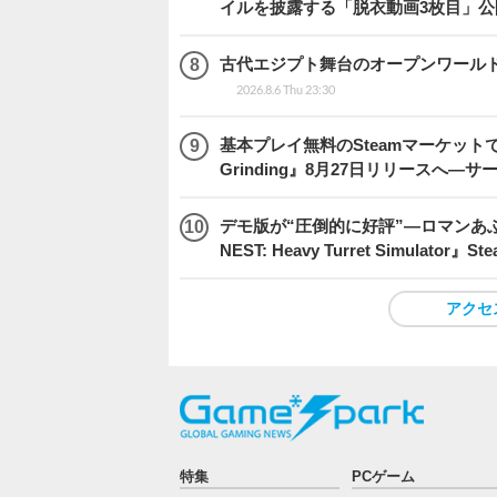
イルを披露する「脱衣動画3枚目」公
古代エジプト舞台のオープンワールドRPG『H
2026.8.6 Thu 23:30
基本プレイ無料のSteamマーケットで取
Grinding』8月27日リリースへ―
デモ版が“圧倒的に好評”―ロマンあ
NEST: Heavy Turret Simulator
アクセ
特集
PCゲーム