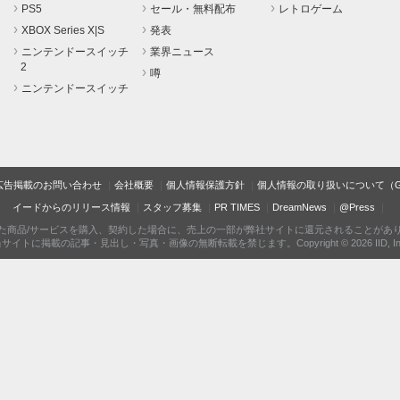
PS5
セール・無料配布
レトロゲーム
XBOX Series X|S
発表
ニンテンドースイッチ
業界ニュース
2
噂
ニンテンドースイッチ
広告掲載のお問い合わせ
会社概要
個人情報保護方針
個人情報の取り扱いについて（Gam
イードからのリリース情報
スタッフ募集
PR TIMES
DreamNews
@Press
た商品/サービスを購入、契約した場合に、売上の一部が弊社サイトに還元されることがあ
サイトに掲載の記事・見出し・写真・画像の無断転載を禁じます。Copyright © 2026 IID, In