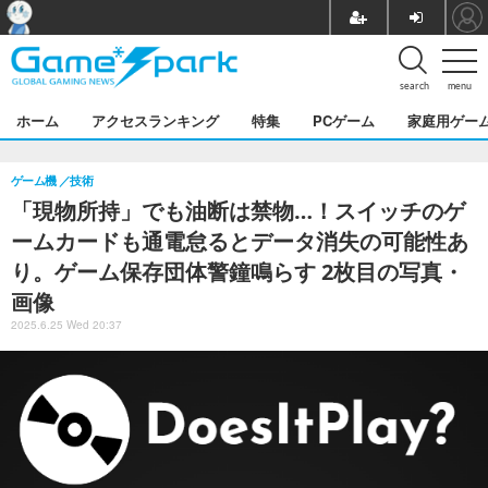
search
menu
ホーム
アクセスランキング
特集
PCゲーム
家庭用ゲー
ゲーム機
技術
「現物所持」でも油断は禁物…！スイッチのゲ
ームカードも通電怠るとデータ消失の可能性あ
り。ゲーム保存団体警鐘鳴らす 2枚目の写真・
画像
2025.6.25 Wed 20:37