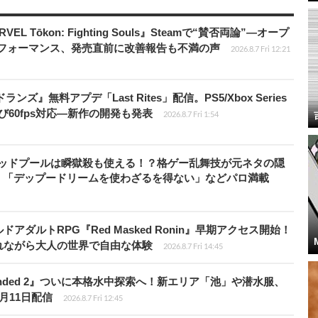
 Tōkon: Fighting Souls』Steamで“賛否両論”―オープ
パフォーマンス、発売直前に改善報告も不満の声
2026.8.7 Fri 12:21
ズ』無料アプデ「Last Rites」配信。PS5/Xbox Series
よび60fps対応―新作の開発も発表
2026.8.7 Fri 1:54
』のデッドプールは瞬獄殺も使える！？格ゲー乱舞技が元ネタの隠
。「デップードリームを使わざるを得ない」などパロ満載
ダルトRPG『Red Masked Ronin』早期アクセス開始！
れながら大人の世界で自由な体験
2026.8.7 Fri 14:45
unded 2』ついに本格水中探索へ！新エリア「池」や潜水服、
月11日配信
2026.8.7 Fri 12:45