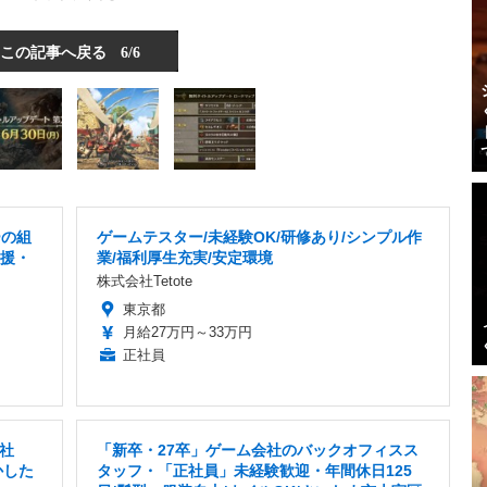
この記事へ戻る
6/6
ーの組
ゲームテスター/未経験OK/研修あり/シンプル作
支援・
業/福利厚生充実/安定環境
株式会社Tetote
東京都
月給27万円～33万円
正社員
社
「新卒・27卒」ゲーム会社のバックオフィスス
かした
タッフ・「正社員」未経験歓迎・年間休日125