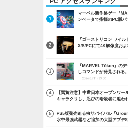
PC アクセスランキング
マーベル新作格ゲー『MARVEL
ンベータで指摘のPC版
『ゴーストリコン ワイルドラン
X/S/PCにて4K解像度お
『MARVEL Tōkon
しコマンドが発見される
2026.8.7 Fri 13:30
【閲覧注意】中世日本オープンワールドア
キャラクリし、忍びの暗殺者に追わ
PS5版発売迫る虫サバイバル『Gro
水中最強武器など追加の大型アプデ8