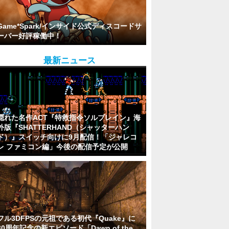
Game*Spark/インサイド公式ディスコードサ
ーバー好評稼働中！
最新ニュース
隠れた名作ACT『特救指令ソルブレイン』海
外版『SHATTERHAND（シャッターハン
ド）』スイッチ向けに9月配信！「ジャレコ
レ ファミコン編」今後の配信予定が公開
フル3DFPSの元祖である初代『Quake』に
30周年記念の新エピソード「Dawn of the