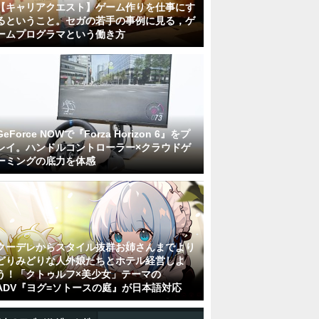
【キャリアクエスト】ゲーム作りを仕事にす
るということ。セガの若手の事例に見る，ゲ
ームプログラマという働き方
GeForce NOWで『Forza Horizon 6』をプ
レイ。ハンドルコントローラー×クラウドゲ
ーミングの底力を体感
クーデレからスタイル抜群お姉さんまでより
どりみどりな人外娘たちとホテル経営しよ
う！「クトゥルフ×美少女」テーマの
ADV『ヨグ=ソトースの庭』が日本語対応