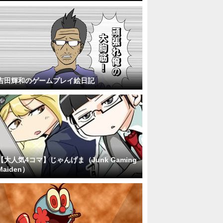
吉田輝和のゲームプレイ絵日記
【大人気4コマ】じゃんげま（Junk Gaming
Maiden）