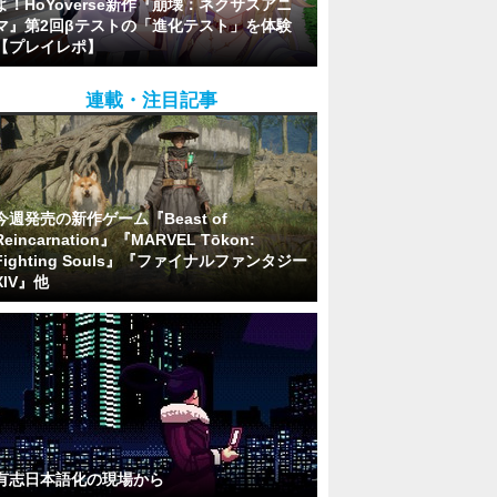
よ！HoYoverse新作『崩壊：ネクサスアニ
マ』第2回βテストの「進化テスト」を体験
【プレイレポ】
連載・注目記事
今週発売の新作ゲーム『Beast of
Reincarnation』『MARVEL Tōkon:
Fighting Souls』『ファイナルファンタジー
XIV』他
有志日本語化の現場から