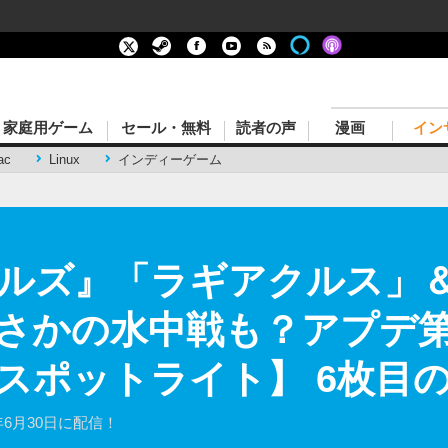
家庭用ゲーム
セール・無料
読者の声
漫画
イン
ac
Linux
インディーゲーム
ルズ』「ラギアクルス」
さかの水中戦も？アプデ第2
スポットライト】 6枚目
6月30日に配信！