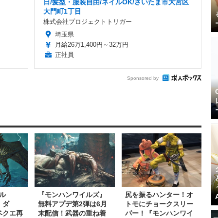
日/髪型・服装自由/ネイルOK/さいたま市大宮区
大門町1丁目
株式会社プロジェクトトリガー
埼玉県
月給26万1,400円～32万円
正社員
Sponsored by
ル
『モンハンワイルズ』
尻を振るハンター！オ
・ダ
無料アプデ第2弾は6月
トモにチョークスリー
ベクエ再
末配信！武器の重ね着
パー！『モンハンワイ