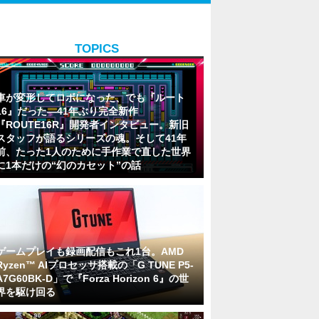
TOPICS
車が変形してロボになった、でも『ルート
16』だった―41年ぶり完全新作
『ROUTE16R』開発者インタビュー。新旧
スタッフが語るシリーズの魂。そして41年
前、たった1人のために手作業で直した世界
に1本だけの“幻のカセット”の話
ゲームプレイも録画配信もこれ1台。AMD
Ryzen™ AIプロセッサ搭載の「G TUNE P5-
A7G60BK-D」で『Forza Horizon 6』の世
界を駆け回る