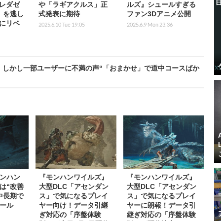
レダゼ
や「ラギアクルス」正
ルズ』シュールすぎる
」を逃し
式発表に期待
ファン3Dアニメ公開
にリベ
2025.6.10 Tue 19:05
2025.6.9 Mon 23:36
。しかし一部ユーザーに不満の声“「おまかせ」で道中コースばか
ンハン
『モンハンワイルズ』
『モンハンワイルズ』
は“改善
大型DLC「アセンダン
大型DLC「アセンダン
中長期で
ス」で気になるプレイ
ス」で気になるプレイ
ール
ヤー向け！データ引継
ヤーに朗報！データ引
ぎ対応の「序盤体験
継ぎ対応の「序盤体験