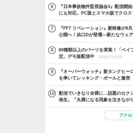
『日本事故物件監視協会3』配信開
にも対応。PC版とスマホ版でクロス
『FF7 リベレーション』新映像が8月26日午
公開へ！浜口Dが登壇―新たなウェ
60種類以上のパーツを実装！「ベイブレ
定。デモ版配信中
2026.8.7 Fri 8:00
『オーバーウォッチ』新タンクヒーロー
を率いてレッキング・ボールと激突
配信でいきなり全裸に…話題のセク
発生。「丸裸になる現象を泣きなが
アクセ