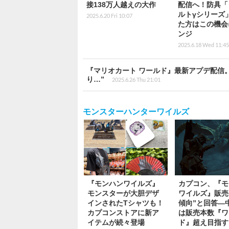
接138万人越えの大作
配信へ！防具「
ルトγシリーズ
2025.6.20 Fri 10:07
た方はこの機会
ンジ
2025.6.18 Wed 11:45
『マリオカート ワールド』最新アプデ配信
り…”
2025.6.26 Thu 21:01
モンスターハンターワイルズ
『モンハンワイルズ』
カプコン、『モ
モンスターが大胆デザ
ワイルズ』販売
インされたTシャツも！
傾向”と回答―
カプコンストアに新ア
は販売本数『ワ
イテムが続々登場
ド』超え目指す