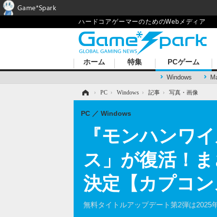
Game*Spark
ハードコアゲーマーのためのWebメディア
ホーム
特集
PCゲーム
Windows
M
ホーム
›
PC
›
Windows
›
記事
›
写真・画像
PC
Windows
『モンハンワイ
ス」が復活！ま
決定【カプコン
無料タイトルアップデート第2弾は2025年