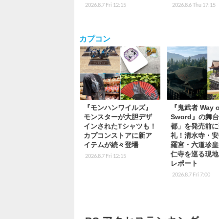
2026.8.7 Fri 12:15
2026.8.6 Thu 17:15
カプコン
『モンハンワイルズ』
『鬼武者 Way of
モンスターが大胆デザ
Sword』の舞
インされたTシャツも！
都」を発売前に
カプコンストアに新ア
礼！清水寺・安
イテムが続々登場
羅宮・六道珍皇
仁寺を巡る現地
2026.8.7 Fri 12:15
レポート
2026.8.7 Fri 7:00