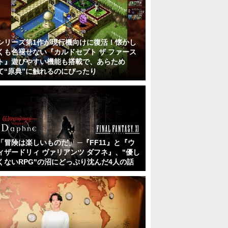
シリーズ第1作が現行機向けに復活！懐かし
くも色褪せない『カルドセプト ザ ファース
ト』遊びやすい機能も搭載で、あらため
て“原典”に触れるのにぴったり
「冒険は楽しいものだ」 ─『FF11』と『ウ
ィザードリィ ヴァリアンツ ダフネ』、"優し
くないRPG"の沼にどっぷり沈んだ4人の話