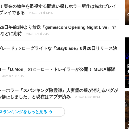
始！実在の物件を監視する間違い探しホラー新作は協力プレイ
プレイできる
2026.8.7 Fri 14:07
前3時より放送「gamescom Opening Night Live」で
アなどに期待
2026.8.7 Fri 7:45
ード」×ローグライトな『Slayblade』8月20日リリース決
「D.Mon」のヒーロー・トレイラーが公開！ MEKA部隊
2026.8.7 Fri 1:15
シーホラー『スパンキング除霊師』人妻霊の服が消えるバグが
ら修正しました」と現在はアプデ済み
2026.8.4 Tue 10:41
スランキングをもっと見る