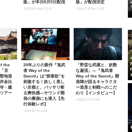
版」が本日8月5日配信
版」が配信決定
2026.8.5 Wed 12:30
2026.7.28 Tue 12:00
 the
20年ぶりの新作『鬼武
「野蛮な武蔵と、妖艶
台「京
者 Way of the
な巌流」―『鬼武者
聖地巡
Sword』は“探索欲”を
Way of the Sword』開
井金比
刺激する！妖しく美し
発陣が語るキャラクタ
寺・建
い京都と、バッサリ斬
ー造形と剣戟へのこだ
ツアー
る爽快感―サウンド開
わり【インタビュー】
発の裏側にも潜入【先
2026.8.7 Fri 0:00
行体験レポ】
2026.8.7 Fri 0:00