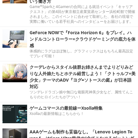
いう働き方
Game*Sparkと4Gamerの合同による就活イベント「キャリア
クエスト」の第4回が東京都立産業貿易センター浜松町館で開催
されました。このイベントに合わせて取材した、各社の現場で
実際に働いている若手社員へのインタビューをお届けします。
GeForce NOWで『Forza Horizon 6』をプレイ。ハ
ンドルコントローラー×クラウドゲーミングの底力を体
感
体感的にラグはほぼ無し。グラフィックスはもちろん最高設定
でプレイ可能！
クーデレからスタイル抜群お姉さんまでよりどりみど
りな人外娘たちとホテル経営しよう！「クトゥルフ×美
少女」テーマのADV『ヨグ=ソトースの庭』が日本語
対応
ツンデレドラゴン娘や無口な複眼死神美少女など、属性てんこ
もりのヒロインたちがアツい！
ゲームコマースの最前線ーXsolla特集
Xsollaの最新情報はこちらから！
AAAゲームも制作も妥協なし。「Lenovo Legion To