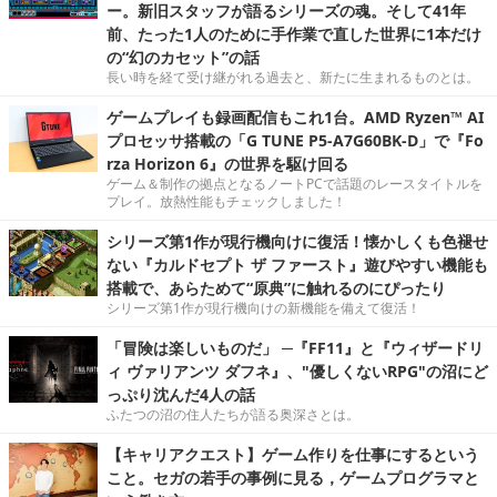
ー。新旧スタッフが語るシリーズの魂。そして41年
前、たった1人のために手作業で直した世界に1本だけ
の“幻のカセット”の話
長い時を経て受け継がれる過去と、新たに生まれるものとは。
ゲームプレイも録画配信もこれ1台。AMD Ryzen™ AI
プロセッサ搭載の「G TUNE P5-A7G60BK-D」で『Fo
rza Horizon 6』の世界を駆け回る
ゲーム＆制作の拠点となるノートPCで話題のレースタイトルを
プレイ。放熱性能もチェックしました！
シリーズ第1作が現行機向けに復活！懐かしくも色褪せ
ない『カルドセプト ザ ファースト』遊びやすい機能も
搭載で、あらためて“原典”に触れるのにぴったり
シリーズ第1作が現行機向けの新機能を備えて復活！
「冒険は楽しいものだ」 ─『FF11』と『ウィザードリ
ィ ヴァリアンツ ダフネ』、"優しくないRPG"の沼にど
っぷり沈んだ4人の話
ふたつの沼の住人たちが語る奥深さとは。
【キャリアクエスト】ゲーム作りを仕事にするという
こと。セガの若手の事例に見る，ゲームプログラマと