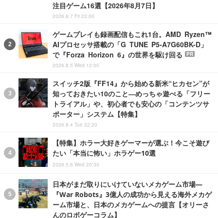
注目ゲーム16選【2026年8月7日】
2026.8.7 Fri 22:00
ゲームプレイも録画配信もこれ1台。AMD Ryzen™
AIプロセッサ搭載の「G TUNE P5-A7G60BK-D」
で『Forza Horizon 6』の世界を駆け回る
PR
2026.8.5 Wed 12:00
スイッチ2版『FF14』から始める新米“ヒカセン”が
知っておきたい10のこと―めっちゃ遊べる「フリー
トライアル」や、初心者でも安心の「コンテンツサ
ポーター」システム【特集】
2026.8.4 Tue 22:20
【特集】ホラー大好きゲーマーが選ぶ！今こそ遊び
たい「本当に怖い」ホラゲー10選
2026.5.6 Wed 20:30
日本がまだ取りにいけていないメカゲーム市場―
『War Robots』3億人の成功から見える海外メカゲ
ーム市場と、日本のメカゲームへの提言【オリーさ
んのロボゲーコラム】