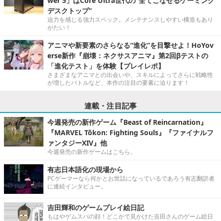
wer 5」はCore Ultra世代の“全てこなせるゲーミング
デスクトップ”
迫力を感じる強力スペック。メンテナンスしやすい構造もあり
がたい！
アニマや新要素のさらなる“進化”を目撃せよ！HoYov
erse新作『崩壊：ネクサスアニマ』第2回βテストの
「進化テスト」を体験【プレイレポ】
さまざまなアニマとの出会いや、スキルによってさらに戦略性
が増したバトルなど、本作の注目の要素に迫ります！
連載・注目記事
今週発売の新作ゲーム『Beast of Reincarnation』
『MARVEL Tōkon: Fighting Souls』『ファイナルフ
ァンタジーXIV』他
今週発売の新作ゲームはこちら。
有志日本語化の現場から
PCゲーマーなら何かとお世話になっているであろう有志翻訳者
に連続インタビュー。
吉田輝和のゲームプレイ絵日記
もはやゲムスパの顔！どこかで見かけた吉田さんのゲーム絵日