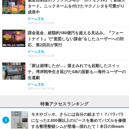
タート。ニックネームを付けたマクノシタを可愛がり
成長中
ゲーム文化
2025.6.27 Fri 16:00
課金返金、総額約180億円を超える見込み。『フォー
トナイト』で“意図しない課金”をしたユーザーへの対
応、第2回目が実行
ゲーム文化
2025.6.27 Fri 12:25
「家は崩壊したが…」煤まみれでも起動したスイッ
チ。湾岸戦争生き延びたGBの面影も―海外ユーザーの
生還劇
ゲーム文化
2025.6.27 Fri 15:00
特集アクセスランキング
モネやゴッホ、さらには自分の絵まで！？バラバラ
になった2,000個以上のピースを集めてパズルを修復
する整理整頓シムが登場―採れたて！本日のSteam