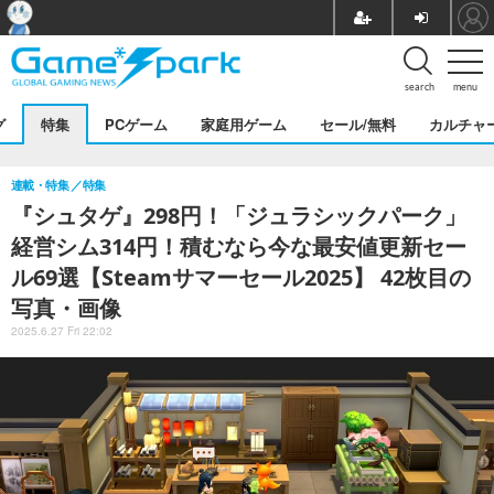
search
menu
グ
特集
PCゲーム
家庭用ゲーム
セール/無料
カルチャ
連載・特集
特集
『シュタゲ』298円！「ジュラシックパーク」
経営シム314円！積むなら今な最安値更新セー
ル69選【Steamサマーセール2025】 42枚目の
写真・画像
2025.6.27 Fri 22:02