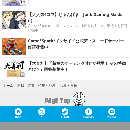
記
【大人気4コマ】じゃんげま（Junk Gaming Maide
n）
Game*Sparkの一大コンテンツに成長した4コマ。単行本も好評
発売中！
Game*Spark/インサイド公式ディスコードサーバー
好評稼働中！
【大喜利】『新種のゲーミング“蚊”が登場！ その特徴
とは？』回答募集中！
写真・画像
ホーム
›
連載・特集
›
特集
›
記事
›
Home
X
STEAM
Facebook
YouTube