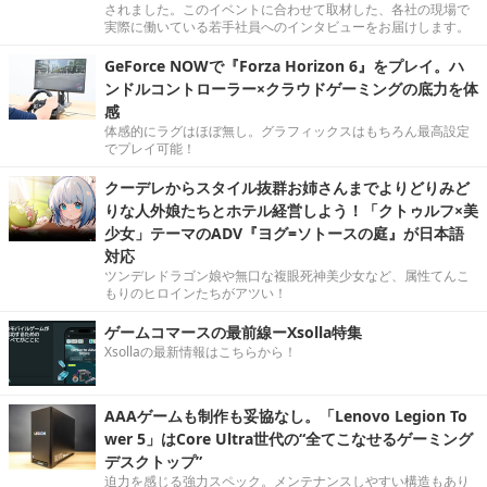
されました。このイベントに合わせて取材した、各社の現場で
実際に働いている若手社員へのインタビューをお届けします。
GeForce NOWで『Forza Horizon 6』をプレイ。ハ
ンドルコントローラー×クラウドゲーミングの底力を体
感
体感的にラグはほぼ無し。グラフィックスはもちろん最高設定
でプレイ可能！
クーデレからスタイル抜群お姉さんまでよりどりみど
りな人外娘たちとホテル経営しよう！「クトゥルフ×美
少女」テーマのADV『ヨグ=ソトースの庭』が日本語
対応
ツンデレドラゴン娘や無口な複眼死神美少女など、属性てんこ
もりのヒロインたちがアツい！
ゲームコマースの最前線ーXsolla特集
Xsollaの最新情報はこちらから！
AAAゲームも制作も妥協なし。「Lenovo Legion To
wer 5」はCore Ultra世代の“全てこなせるゲーミング
デスクトップ”
迫力を感じる強力スペック。メンテナンスしやすい構造もあり