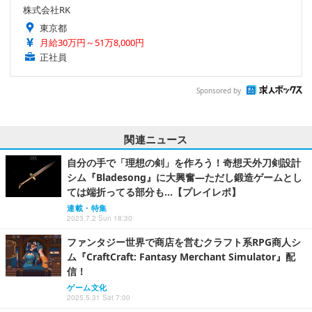
株式会社RK
東京都
月給30万円～51万8,000円
正社員
Sponsored by
関連ニュース
自分の手で「理想の剣」を作ろう！奇想天外刀剣設計
シム『Bladesong』に大興奮―ただし鍛造ゲームとし
ては端折ってる部分も…【プレイレポ】
連載・特集
2023.7.2 Sun 18:30
ファンタジー世界で商店を営むクラフト系RPG商人シ
ム『CraftCraft: Fantasy Merchant Simulator』配
信！
ゲーム文化
2025.5.31 Sat 7:00