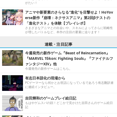
がたい！
アニマや新要素のさらなる“進化”を目撃せよ！HoYov
erse新作『崩壊：ネクサスアニマ』第2回βテストの
「進化テスト」を体験【プレイレポ】
さまざまなアニマとの出会いや、スキルによってさらに戦略性
が増したバトルなど、本作の注目の要素に迫ります！
連載・注目記事
今週発売の新作ゲーム『Beast of Reincarnation』
『MARVEL Tōkon: Fighting Souls』『ファイナルフ
ァンタジーXIV』他
今週発売の新作ゲームはこちら。
有志日本語化の現場から
PCゲーマーなら何かとお世話になっているであろう有志翻訳者
に連続インタビュー。
吉田輝和のゲームプレイ絵日記
もはやゲムスパの顔！どこかで見かけた吉田さんのゲーム絵日
記