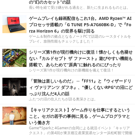
の“幻のカセット”の話
長い時を経て受け継がれる過去と、新たに生まれるものとは。
ゲームプレイも録画配信もこれ1台。AMD Ryzen™ AI
プロセッサ搭載の「G TUNE P5-A7G60BK-D」で『Fo
rza Horizon 6』の世界を駆け回る
ゲーム＆制作の拠点となるノートPCで話題のレースタイトルを
プレイ。放熱性能もチェックしました！
シリーズ第1作が現行機向けに復活！懐かしくも色褪せ
ない『カルドセプト ザ ファースト』遊びやすい機能も
搭載で、あらためて“原典”に触れるのにぴったり
シリーズ第1作が現行機向けの新機能を備えて復活！
「冒険は楽しいものだ」 ─『FF11』と『ウィザードリ
ィ ヴァリアンツ ダフネ』、"優しくないRPG"の沼にど
っぷり沈んだ4人の話
ふたつの沼の住人たちが語る奥深さとは。
【キャリアクエスト】ゲーム作りを仕事にするという
こと。セガの若手の事例に見る，ゲームプログラマと
いう働き方
Game*Sparkと4Gamerの合同による就活イベント「キャリア
クエスト」の第4回が東京都立産業貿易センター浜松町館で開催