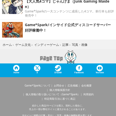
【大人気4コマ】じゃんげま（Junk Gaming Maide
n）
Game*Sparkの一大コンテンツに成長した4コマ。単行本も好評
発売中！
Game*Spark/インサイド公式ディスコードサーバー
好評稼働中！
写真・画像
ホーム
›
ゲーム文化
›
インディーゲーム
›
記事
›
Home
X
STEAM
Facebook
YouTube
Game*Sparkについて
お問合せ
広告掲載
会社概要
個人情報保護方針
個人情報の取り扱いについて（Game*Spark）
利用規約
特定商取引法に基づく表記
紹介した商品/サービスを購入、契約した場合に、
売上の一部が弊社サイトに還元されることがあります。
当サイトに掲載の記事・見出し・写真・画像の無断転載を禁じます。