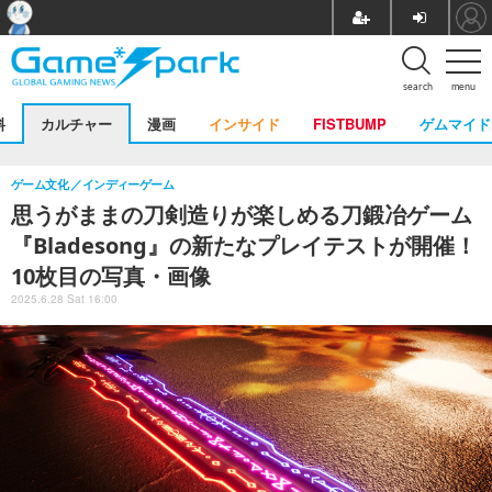
search
menu
料
カルチャー
漫画
インサイド
FISTBUMP
ゲムマイド
ゲーム文化
インディーゲーム
思うがままの刀剣造りが楽しめる刀鍛冶ゲーム
『Bladesong』の新たなプレイテストが開催！
10枚目の写真・画像
2025.6.28 Sat 16:00