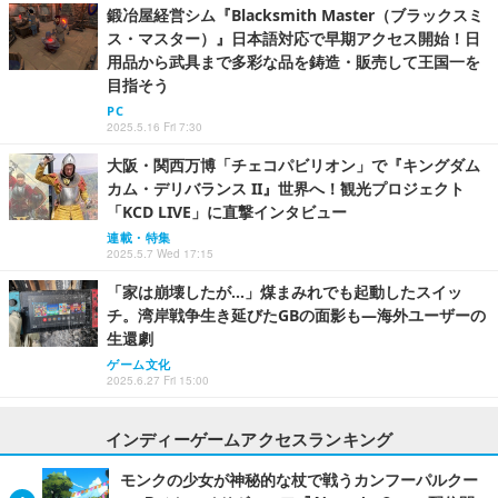
鍛冶屋経営シム『Blacksmith Master（ブラックスミ
ス・マスター）』日本語対応で早期アクセス開始！日
用品から武具まで多彩な品を鋳造・販売して王国一を
目指そう
PC
2025.5.16 Fri 7:30
大阪・関西万博「チェコパビリオン」で『キングダム
カム・デリバランス II』世界へ！観光プロジェクト
「KCD LIVE」に直撃インタビュー
連載・特集
2025.5.7 Wed 17:15
「家は崩壊したが…」煤まみれでも起動したスイッ
チ。湾岸戦争生き延びたGBの面影も―海外ユーザーの
生還劇
ゲーム文化
2025.6.27 Fri 15:00
インディーゲームアクセスランキング
モンクの少女が神秘的な杖で戦うカンフーパルクー