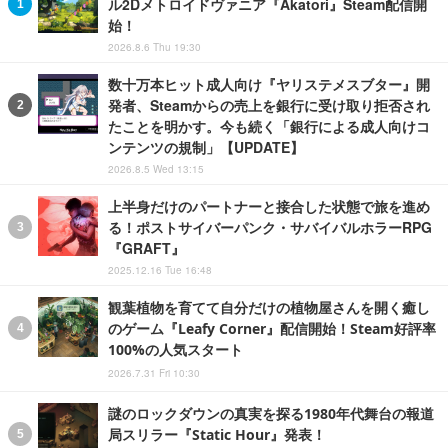
ル2Dメトロイドヴァニア『Akatori』Steam配信開
始！
2026.8.6 Thu 19:30
数十万本ヒット成人向け『ヤリステメスブター』開
発者、Steamからの売上を銀行に受け取り拒否され
たことを明かす。今も続く「銀行による成人向けコ
ンテンツの規制」【UPDATE】
2026.8.5 Wed 13:15
上半身だけのパートナーと接合した状態で旅を進め
る！ポストサイバーパンク・サバイバルホラーRPG
『GRAFT』
2025.12.16 Tue 16:48
観葉植物を育てて自分だけの植物屋さんを開く癒し
のゲーム『Leafy Corner』配信開始！Steam好評率
100%の人気スタート
2026.7.31 Fri 10:30
謎のロックダウンの真実を探る1980年代舞台の報道
局スリラー『Static Hour』発表！