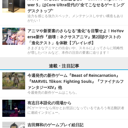
wer 5」はCore Ultra世代の“全てこなせるゲーミング
デスクトップ”
迫力を感じる強力スペック。メンテナンスしやすい構造もあり
がたい！
アニマや新要素のさらなる“進化”を目撃せよ！HoYov
erse新作『崩壊：ネクサスアニマ』第2回βテストの
「進化テスト」を体験【プレイレポ】
さまざまなアニマとの出会いや、スキルによってさらに戦略性
が増したバトルなど、本作の注目の要素に迫ります！
連載・注目記事
今週発売の新作ゲーム『Beast of Reincarnation』
『MARVEL Tōkon: Fighting Souls』『ファイナルフ
ァンタジーXIV』他
今週発売の新作ゲームはこちら。
有志日本語化の現場から
PCゲーマーなら何かとお世話になっているであろう有志翻訳者
に連続インタビュー。
吉田輝和のゲームプレイ絵日記