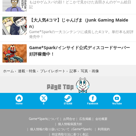
もはやゲムスパの顔！どこかで見かけた吉田さんのゲーム絵日
記
【大人気4コマ】じゃんげま（Junk Gaming Maide
n）
Game*Sparkの一大コンテンツに成長した4コマ。単行本も好評
発売中！
Game*Spark/インサイド公式ディスコードサーバー
好評稼働中！
写真・画像
ホーム
›
連載・特集
›
プレイレポート
›
記事
›
Home
X
STEAM
Facebook
YouTube
Game*Sparkについて
お問合せ
広告掲載
会社概要
個人情報保護方針
個人情報の取り扱いについて（Game*Spark）
利用規約
特定商取引法に基づく表記