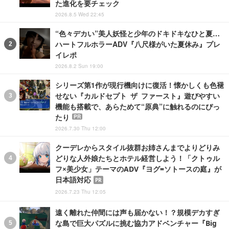
た進化を要チェック
2026.8.5 Wed 22:45
“色々デカい”美人妖怪と少年のドキドキなひと夏…
ハートフルホラーADV『八尺様がいた夏休み』プレ
イレポ
2026.8.2 Sun 19:00
シリーズ第1作が現行機向けに復活！懐かしくも色褪
せない『カルドセプト ザ ファースト』遊びやすい
機能も搭載で、あらためて“原典”に触れるのにぴっ
たり
PR
2026.7.30 Thu 12:00
クーデレからスタイル抜群お姉さんまでよりどりみ
どりな人外娘たちとホテル経営しよう！「クトゥル
フ×美少女」テーマのADV『ヨグ=ソトースの庭』が
日本語対応
PR
2026.7.23 Thu 12:05
遠く離れた仲間には声も届かない！？規模デカすぎ
な島で巨大パズルに挑む協力アドベンチャー『Big