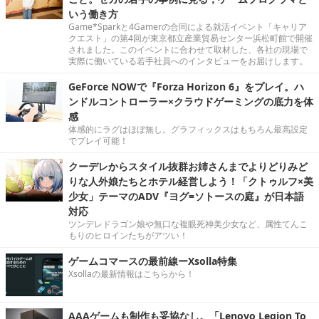
いう働き方
Game*Sparkと4Gamerの合同による就活イベント「キャリア
クエスト」の第4回が東京都立産業貿易センター浜松町館で開催
されました。このイベントに合わせて取材した、各社の現場で
実際に働いている若手社員へのインタビューをお届けします。
GeForce NOWで『Forza Horizon 6』をプレイ。ハ
ンドルコントローラー×クラウドゲーミングの底力を体
感
体感的にラグはほぼ無し。グラフィックスはもちろん最高設定
でプレイ可能！
クーデレからスタイル抜群お姉さんまでよりどりみど
りな人外娘たちとホテル経営しよう！「クトゥルフ×美
少女」テーマのADV『ヨグ=ソトースの庭』が日本語
対応
ツンデレドラゴン娘や無口な複眼死神美少女など、属性てんこ
もりのヒロインたちがアツい！
ゲームコマースの最前線ーXsolla特集
Xsollaの最新情報はこちらから！
AAAゲームも制作も妥協なし。「Lenovo Legion To