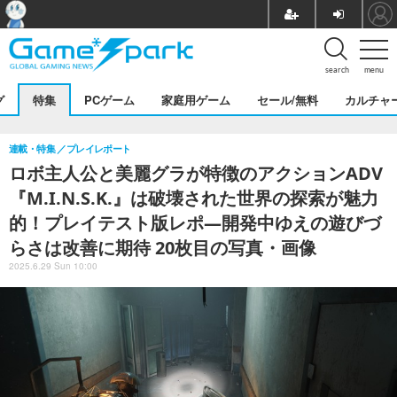
search
menu
グ
特集
PCゲーム
家庭用ゲーム
セール/無料
カルチャ
連載・特集
プレイレポート
ロボ主人公と美麗グラが特徴のアクションADV
『M.I.N.S.K.』は破壊された世界の探索が魅力
的！プレイテスト版レポ―開発中ゆえの遊びづ
らさは改善に期待 20枚目の写真・画像
2025.6.29 Sun 10:00