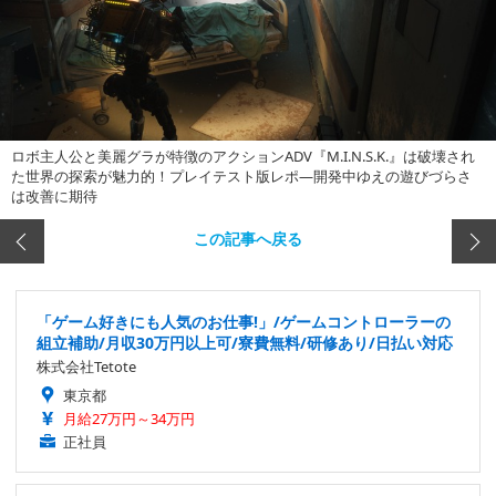
ロボ主人公と美麗グラが特徴のアクションADV『M.I.N.S.K.』は破壊され
た世界の探索が魅力的！プレイテスト版レポ―開発中ゆえの遊びづらさ
は改善に期待
この記事へ戻る
「ゲーム好きにも人気のお仕事!」/ゲームコントローラーの
組立補助/月収30万円以上可/寮費無料/研修あり/日払い対応
株式会社Tetote
東京都
月給27万円～34万円
正社員