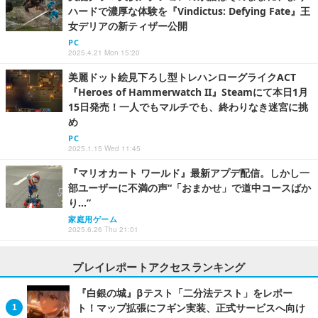
ハードで濃厚な体験を『Vindictus: Defying Fate』王
女デリアの新ティザー公開
PC
2025.4.21 Mon 15:20
美麗ドット絵見下ろし型トレハンローグライクACT
『Heroes of Hammerwatch II』Steamにて本日1月
15日発売！一人でもマルチでも、終わりなき迷宮に挑
め
PC
2025.1.15 Wed 11:45
『マリオカート ワールド』最新アプデ配信。しかし一
部ユーザーに不満の声“「おまかせ」で道中コースばか
り…”
家庭用ゲーム
2025.6.26 Thu 21:01
プレイレポートアクセスランキング
『白銀の城』βテスト「二分法テスト」をレポー
ト！マップ拡張にフギン実装、正式サービスへ向け