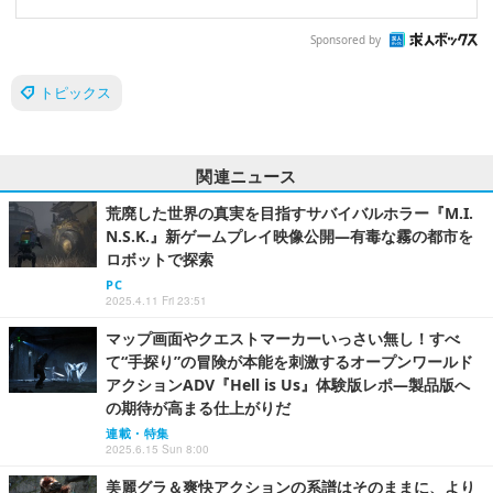
Sponsored by
トピックス
関連ニュース
荒廃した世界の真実を目指すサバイバルホラー『M.I.
N.S.K.』新ゲームプレイ映像公開―有毒な霧の都市を
ロボットで探索
PC
2025.4.11 Fri 23:51
マップ画面やクエストマーカーいっさい無し！すべ
て“手探り”の冒険が本能を刺激するオープンワールド
アクションADV『Hell is Us』体験版レポ―製品版へ
の期待が高まる仕上がりだ
連載・特集
2025.6.15 Sun 8:00
美麗グラ＆爽快アクションの系譜はそのままに、より