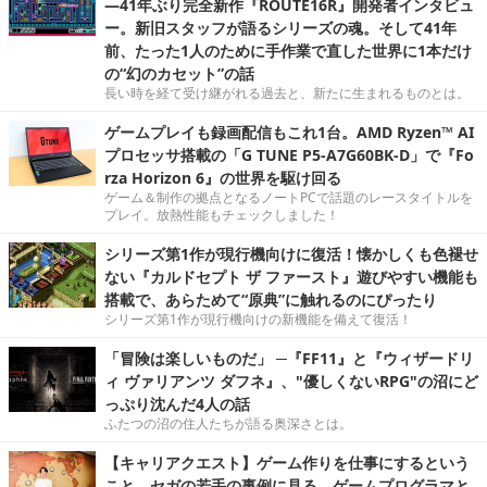
―41年ぶり完全新作『ROUTE16R』開発者インタビュ
ー。新旧スタッフが語るシリーズの魂。そして41年
前、たった1人のために手作業で直した世界に1本だけ
の“幻のカセット”の話
長い時を経て受け継がれる過去と、新たに生まれるものとは。
ゲームプレイも録画配信もこれ1台。AMD Ryzen™ AI
プロセッサ搭載の「G TUNE P5-A7G60BK-D」で『Fo
rza Horizon 6』の世界を駆け回る
ゲーム＆制作の拠点となるノートPCで話題のレースタイトルを
プレイ。放熱性能もチェックしました！
シリーズ第1作が現行機向けに復活！懐かしくも色褪せ
ない『カルドセプト ザ ファースト』遊びやすい機能も
搭載で、あらためて“原典”に触れるのにぴったり
シリーズ第1作が現行機向けの新機能を備えて復活！
「冒険は楽しいものだ」 ─『FF11』と『ウィザードリ
ィ ヴァリアンツ ダフネ』、"優しくないRPG"の沼にど
っぷり沈んだ4人の話
ふたつの沼の住人たちが語る奥深さとは。
【キャリアクエスト】ゲーム作りを仕事にするという
こと。セガの若手の事例に見る，ゲームプログラマと