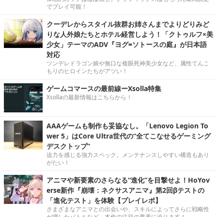
でプレイ可能！
クーデレからスタイル抜群お姉さんまでよりどりみど
りな人外娘たちとホテル経営しよう！「クトゥルフ×美
少女」テーマのADV『ヨグ=ソトースの庭』が日本語
対応
ツンデレドラゴン娘や無口な複眼死神美少女など、属性てんこ
もりのヒロインたちがアツい！
ゲームコマースの最前線ーXsolla特集
Xsollaの最新情報はこちらから！
AAAゲームも制作も妥協なし。「Lenovo Legion To
wer 5」はCore Ultra世代の“全てこなせるゲーミング
デスクトップ”
迫力を感じる強力スペック。メンテナンスしやすい構造もあり
がたい！
アニマや新要素のさらなる“進化”を目撃せよ！HoYov
erse新作『崩壊：ネクサスアニマ』第2回βテストの
「進化テスト」を体験【プレイレポ】
さまざまなアニマとの出会いや、スキルによってさらに戦略性
が増したバトルなど、本作の注目の要素に迫ります！