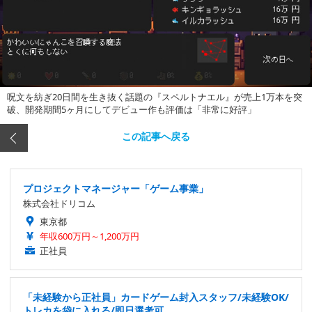
呪文を紡ぎ20日間を生き抜く話題の『スペルトナエル』が売上1万本を突
破、開発期間5ヶ月にしてデビュー作も評価は「非常に好評」
この記事へ戻る
プロジェクトマネージャー「ゲーム事業」
株式会社ドリコム
東京都
年収600万円～1,200万円
正社員
「未経験から正社員」カードゲーム封入スタッフ/未経験OK/
トレカを袋に入れる/即日選考可