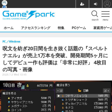
search
menu
ホーム
アクセスランキング
特集
PCゲーム
家庭用ゲー
PC
Windows
呪文を紡ぎ20日間を生き抜く話題の『スペルト
ナエル』が売上1万本を突破、開発期間5ヶ月に
してデビュー作も評価は「非常に好評」 4枚目
の写真・画像
2025.7.2 Wed 13:45