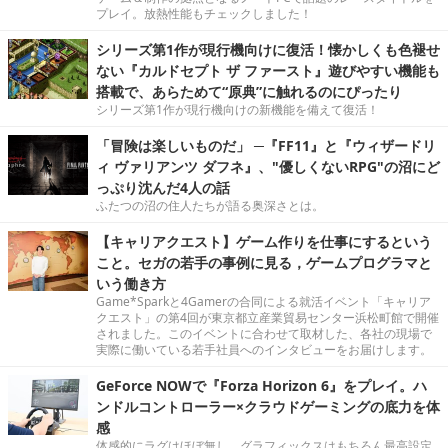
プレイ。放熱性能もチェックしました！
シリーズ第1作が現行機向けに復活！懐かしくも色褪せ
ない『カルドセプト ザ ファースト』遊びやすい機能も
搭載で、あらためて“原典”に触れるのにぴったり
シリーズ第1作が現行機向けの新機能を備えて復活！
「冒険は楽しいものだ」 ─『FF11』と『ウィザードリ
ィ ヴァリアンツ ダフネ』、"優しくないRPG"の沼にど
っぷり沈んだ4人の話
ふたつの沼の住人たちが語る奥深さとは。
【キャリアクエスト】ゲーム作りを仕事にするという
こと。セガの若手の事例に見る，ゲームプログラマと
いう働き方
Game*Sparkと4Gamerの合同による就活イベント「キャリア
クエスト」の第4回が東京都立産業貿易センター浜松町館で開催
されました。このイベントに合わせて取材した、各社の現場で
実際に働いている若手社員へのインタビューをお届けします。
GeForce NOWで『Forza Horizon 6』をプレイ。ハ
ンドルコントローラー×クラウドゲーミングの底力を体
感
体感的にラグはほぼ無し。グラフィックスはもちろん最高設定