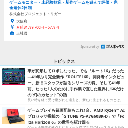
ゲームモニター・未経験歓迎・新作ゲームを遊んで評価・完
全週休2日制
株式会社プロジェクトトリガー
大阪府
月給31万9,700円～57万円
正社員
Sponsored by
トピックス
車が変形してロボになった、でも『ルート16』だった
―41年ぶり完全新作『ROUTE16R』開発者インタビュ
ー。新旧スタッフが語るシリーズの魂。そして41年
前、たった1人のために手作業で直した世界に1本だけ
の“幻のカセット”の話
長い時を経て受け継がれる過去と、新たに生まれるものとは。
ゲームプレイも録画配信もこれ1台。AMD Ryzen™ AI
プロセッサ搭載の「G TUNE P5-A7G60BK-D」で『Fo
rza Horizon 6』の世界を駆け回る
ゲーム＆制作の拠点となるノートPCで話題のレースタイトルを