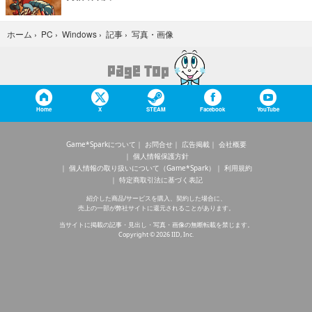
写真・画像
ホーム
›
PC
›
Windows
›
記事
›
Home
X
STEAM
Facebook
YouTube
Game*Sparkについて
お問合せ
広告掲載
会社概要
個人情報保護方針
個人情報の取り扱いについて（Game*Spark）
利用規約
特定商取引法に基づく表記
紹介した商品/サービスを購入、契約した場合に、
売上の一部が弊社サイトに還元されることがあります。
当サイトに掲載の記事・見出し・写真・画像の無断転載を禁じます。
Copyright © 2026 IID, Inc.