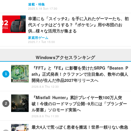
連載・特集
2025.5.18 Sun 17:30
幸運にも「スイッチ2」を手に入れたゲーマーたち、初
代スイッチはどうする？『ポケモン』用や布団のお
供…様々な活用方が集まる
家庭用ゲーム
2025.7.1 Tue 15:00
Windowsアクセスランキング
『FFT』と『FE』に影響を受けたSRPG『Beaten P
ath』正式発表！クラファンで注目集め、数年の個人
開発が生んだ作品2027年リリースへ
2026.8.6 Thu 12:30
『Mistfall Hunter』累計プレイヤー数100万人突
破！今後のロードマップ公開─9月には「ブランダー
ル要塞」ソロモード実装へ
2026.8.6 Thu 11:00
最大4人で荒っぽく患者を搬送！世界一頼りない救急