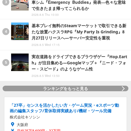
車シム『Emergency Buddies』発表―色々な意味
で生きたまま帰ってこられるか
2026.8.6 Thu 10:00
基本プレイ無料のSteamマーケットで取引できる新
たな放置ハクスラRPG『My Party Is Grinding』8
月27日リリースへ―サーバー安定性を重視
2026.8.5 Wed 17:15
実在道路をドライブできるブラウザゲー『Hop.Eart
h』が注目集める―Googleマップ＋『ニード・フォ
ー・スピード』のようなゲーム性
2026.8.5 Wed 13:50
ランキングをもっと見る
「27卒」センスを活かしたい方・ゲーム実況・eスポーツ動
画の編集スタッフ/育休取得実績あり/機材・ツール完備
株式会社キソシン
大阪府
月給25万8,600円～32万円