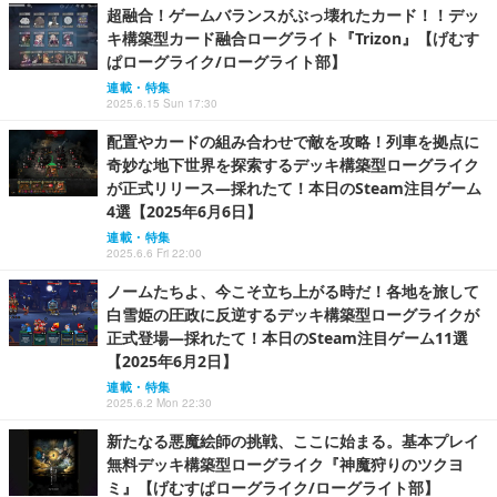
超融合！ゲームバランスがぶっ壊れたカード！！デッ
キ構築型カード融合ローグライト『Trizon』【げむす
ぱローグライク/ローグライト部】
連載・特集
2025.6.15 Sun 17:30
配置やカードの組み合わせで敵を攻略！列車を拠点に
奇妙な地下世界を探索するデッキ構築型ローグライク
が正式リリース―採れたて！本日のSteam注目ゲーム
4選【2025年6月6日】
連載・特集
2025.6.6 Fri 22:00
ノームたちよ、今こそ立ち上がる時だ！各地を旅して
白雪姫の圧政に反逆するデッキ構築型ローグライクが
正式登場―採れたて！本日のSteam注目ゲーム11選
【2025年6月2日】
連載・特集
2025.6.2 Mon 22:30
新たなる悪魔絵師の挑戦、ここに始まる。基本プレイ
無料デッキ構築型ローグライク『神魔狩りのツクヨ
ミ』【げむすぱローグライク/ローグライト部】