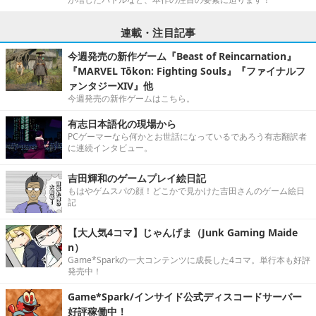
連載・注目記事
今週発売の新作ゲーム『Beast of Reincarnation』
『MARVEL Tōkon: Fighting Souls』『ファイナルフ
ァンタジーXIV』他
今週発売の新作ゲームはこちら。
有志日本語化の現場から
PCゲーマーなら何かとお世話になっているであろう有志翻訳者
に連続インタビュー。
吉田輝和のゲームプレイ絵日記
もはやゲムスパの顔！どこかで見かけた吉田さんのゲーム絵日
記
【大人気4コマ】じゃんげま（Junk Gaming Maide
n）
Game*Sparkの一大コンテンツに成長した4コマ。単行本も好評
発売中！
Game*Spark/インサイド公式ディスコードサーバー
好評稼働中！