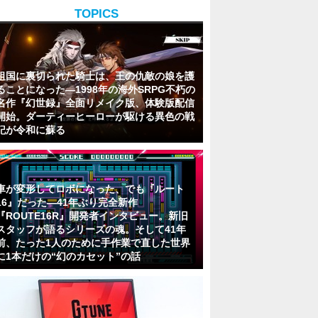
TOPICS
祖国に裏切られた騎士は、王の仇敵の娘を護
ることになった―1998年の海外SRPG不朽の
名作『幻世録』全面リメイク版、体験版配信
開始。ダーティーヒーローが駆ける異色の戦
記が令和に蘇る
車が変形してロボになった、でも『ルート
16』だった―41年ぶり完全新作
『ROUTE16R』開発者インタビュー。新旧
スタッフが語るシリーズの魂。そして41年
前、たった1人のために手作業で直した世界
に1本だけの“幻のカセット”の話