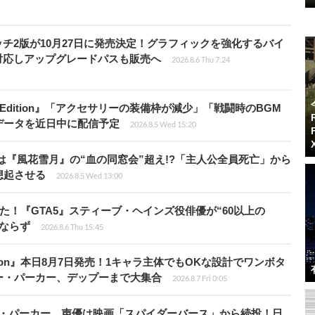
チ2版が10月27日に発売決定！グラフィックを強化するバイ
対応しアップグレードパスも販売へ
2026.8.6 Thu 7:24
ch 2 Edition』「アクセサリーの装備枠が減少」「戦闘時のBGM
データを近日中に配信予定
2026.8.5 Wed 15:20
は『風花雪月』の“血の同窓会”超え!?「主人公全員死亡」から
想起させる
2026.8.5 Wed 13:00
た！『GTA5』スティーブ・ヘインズ役俳優が“60以上の
ならず
2026.8.6 Thu 15:45
Tōkon』本日8月7日発売！1キャラ主体でもOKな設計でワンボタ
ー・パーカー、デップーまで大集合
2026.8.7 Fri 0:05
ペニー・パーカー、声優は映画「スパイダーバース」から続投！日