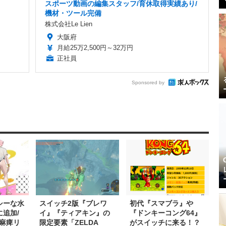
スポーツ動画の編集スタッフ/育休取得実績あり/
機材・ツール完備
株式会社Le Lien
大阪府
月給25万2,500円～32万円
正社員
Sponsored by
シーな水
スイッチ2版『ブレワ
初代『スマブラ』や
追加/
イ』『ティアキン』の
『ドンキーコング64』
麻痺リ
限定要素「ZELDA
がスイッチに来る！？