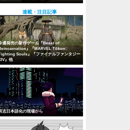
連載・注目記事
今週発売の新作ゲーム『Beast of
Reincarnation』『MARVEL Tōkon:
Fighting Souls』『ファイナルファンタジー
XIV』他
有志日本語化の現場から