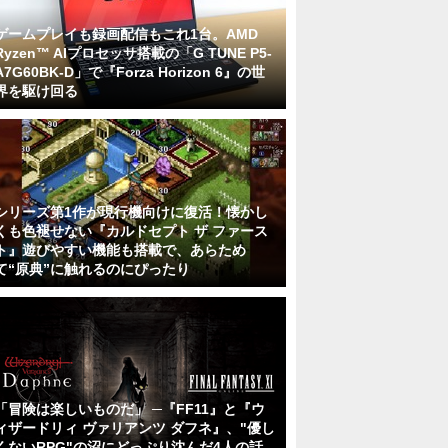
ゲームプレイも録画配信もこれ1台。AMD
Ryzen™ AIプロセッサ搭載の「G TUNE P5-
A7G60BK-D」で『Forza Horizon 6』の世
界を駆け回る
シリーズ第1作が現行機向けに復活！懐かし
くも色褪せない『カルドセプト ザ ファース
ト』遊びやすい機能も搭載で、あらため
て“原典”に触れるのにぴったり
「冒険は楽しいものだ」 ─『FF11』と『ウ
ィザードリィ ヴァリアンツ ダフネ』、"優し
くないRPG"の沼にどっぷり沈んだ4人の話