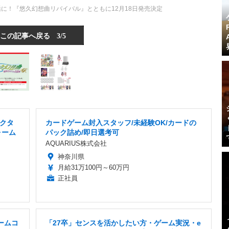
に！『悠久幻想曲リバイバル』とともに12月18日発売決定
この記事へ戻る
3/5
クタ
カードゲーム封入スタッフ/未経験OK/カードの
ォーム
パック詰め/即日選考可
AQUARIUS株式会社
神奈川県
月給31万100円～60万円
正社員
ームコ
「27卒」センスを活かしたい方・ゲーム実況・e