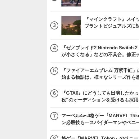
『マインクラフト』スイッ
ブラントビジュアルズに
『ゼノブレイド2 Nintendo Swit
が小さくなる」などの不具合。修正
『ファイアーエムブレム 万紫千紅』
始まる物語は、様々なシリーズ作を
『GTA6』にどうしても出演したかっ
役”のオーディションを受けるも採用
マーベル4vs4格ゲー『MARVEL 
ン必殺技も―スパイダーマンやペニ
格ゲー『MARVEL Tōkon』の