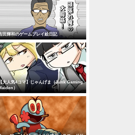
吉田輝和のゲームプレイ絵日記
【大人気4コマ】じゃんげま（Junk Gaming
Maiden）