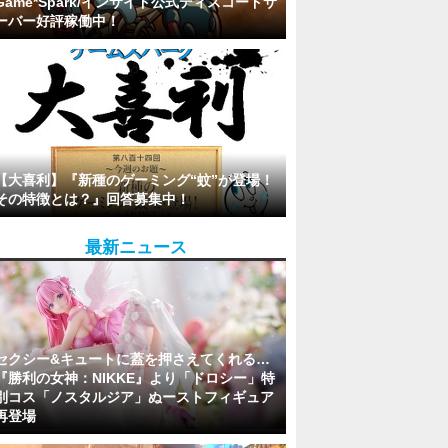
Game*Spark/インサイド公式ディスコードサ
ーバー好評稼働中！
【大喜利】『新種のゲーミング“蚊”が登場！
その特徴とは？』回答募集中！
最新ニュース
セクシー&キュートに蓋を押さえてくれる…
『勝利の女神：NIKKE』より「ドロシー」特
別コス「ノスタルジア」ぬーストフィギュア
再登場