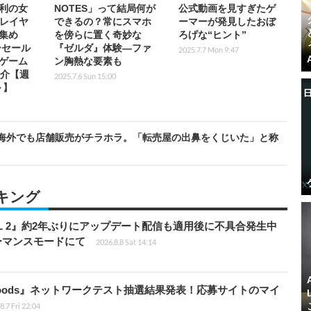
利の女
NOTES」って結局何が
公式動画を見すぎたゲ
プレイヤ
できるの？常にスマホ
ーマーが発見したおぼ
集め
を傍らに置く奇妙な
ろげな“ヒント”
ーセール
『ゼルダ』体験―ファ
2025.7.7 Mon 9:47
ゲーム
ン胸熱な要素も
紹介【週
2025.7.6 Sun 15:00
～】
海外でも店舗販売がチラホラ。「転売屋の出鼻をくじいた」と称
キング
HILL 2』約2年ぶりにアップデート配信も適用後に不具合発生中
フォーマンスモードにて
2026.8.8 Sat 14:14
kbloods』ネットワークテスト抽選結果発表！応募サイトのマイ
8.7 Fri 22:04