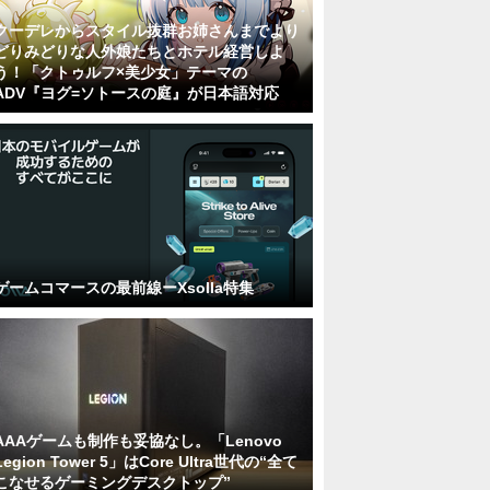
クーデレからスタイル抜群お姉さんまでより
どりみどりな人外娘たちとホテル経営しよ
う！「クトゥルフ×美少女」テーマの
ADV『ヨグ=ソトースの庭』が日本語対応
ゲームコマースの最前線ーXsolla特集
AAAゲームも制作も妥協なし。「Lenovo
Legion Tower 5」はCore Ultra世代の“全て
こなせるゲーミングデスクトップ”