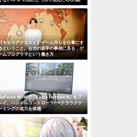
【キャリアクエスト】ゲーム作りを仕事にす
るということ。セガの若手の事例に見る，ゲ
ームプログラマという働き方
GeForce NOWで『Forza Horizon 6』をプ
レイ。ハンドルコントローラー×クラウドゲ
ーミングの底力を体感