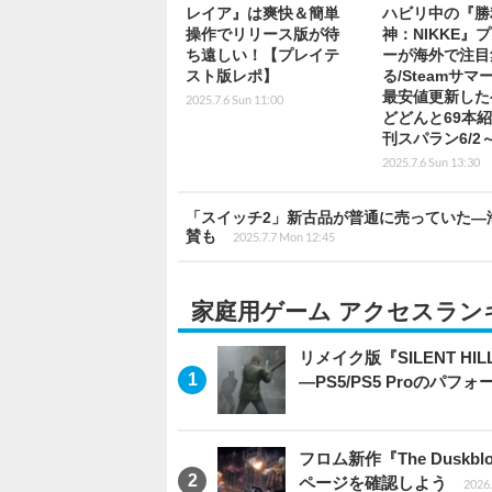
レイア』は爽快＆簡単
ハビリ中の『勝
操作でリリース版が待
神：NIKKE』
ち遠しい！【プレイテ
ーが海外で注目
スト版レポ】
る/Steamサマ
最安値更新した
2025.7.6 Sun 11:00
どどんと69本
刊スパラン6/2
2025.7.6 Sun 13:30
「スイッチ2」新古品が普通に売っていた―
賛も
2025.7.7 Mon 12:45
家庭用ゲーム アクセスラン
リメイク版『SILENT 
―PS5/PS5 Proのパ
フロム新作『The Dus
ページを確認しよう
2026.