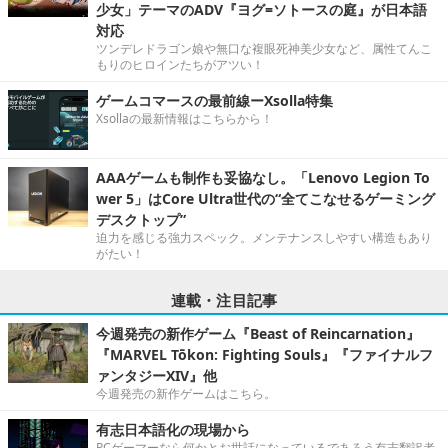
少女」テーマのADV『ヨグ=ソトースの庭』が日本語
対応
ツンデレドラゴン娘や無口な複眼死神美少女など、属性てんこ
もりのヒロインたちがアツい！
ゲームコマースの最前線ーXsolla特集
Xsollaの最新情報はこちらから！
AAAゲームも制作も妥協なし。「Lenovo Legion To
wer 5」はCore Ultra世代の“全てこなせるゲーミング
デスクトップ”
迫力を感じる強力スペック。メンテナンスしやすい構造もあり
がたい！
連載・注目記事
今週発売の新作ゲーム『Beast of Reincarnation』
『MARVEL Tōkon: Fighting Souls』『ファイナルフ
ァンタジーXIV』他
今週発売の新作ゲームはこちら。
有志日本語化の現場から
PCゲーマーなら何かとお世話になっているであろう有志翻訳者