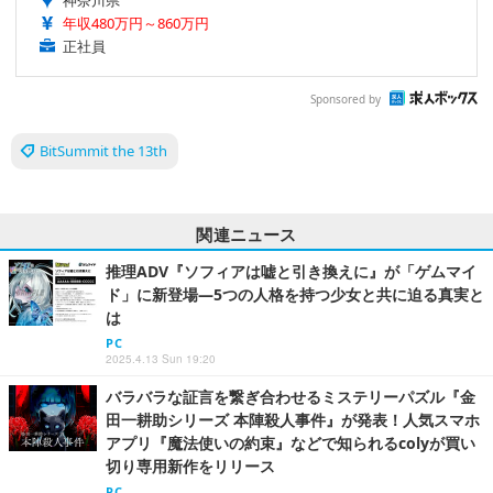
神奈川県
年収480万円～860万円
正社員
Sponsored by
BitSummit the 13th
関連ニュース
推理ADV『ソフィアは嘘と引き換えに』が「ゲムマイ
ド」に新登場―5つの人格を持つ少女と共に迫る真実と
は
PC
2025.4.13 Sun 19:20
バラバラな証言を繋ぎ合わせるミステリーパズル『金
田一耕助シリーズ 本陣殺人事件』が発表！人気スマホ
アプリ『魔法使いの約束』などで知られるcolyが買い
切り専用新作をリリース
PC