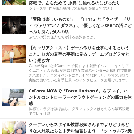
搭載で、あらためて“原典”に触れるのにぴったり
シリーズ第1作が現行機向けの新機能を備えて復活！
「冒険は楽しいものだ」 ─『FF11』と『ウィザードリ
ィ ヴァリアンツ ダフネ』、"優しくないRPG"の沼にど
っぷり沈んだ4人の話
ふたつの沼の住人たちが語る奥深さとは。
【キャリアクエスト】ゲーム作りを仕事にするという
こと。セガの若手の事例に見る，ゲームプログラマと
いう働き方
Game*Sparkと4Gamerの合同による就活イベント「キャリア
クエスト」の第4回が東京都立産業貿易センター浜松町館で開催
されました。このイベントに合わせて取材した、各社の現場で
実際に働いている若手社員へのインタビューをお届けします。
GeForce NOWで『Forza Horizon 6』をプレイ。ハ
ンドルコントローラー×クラウドゲーミングの底力を体
感
体感的にラグはほぼ無し。グラフィックスはもちろん最高設定
でプレイ可能！
クーデレからスタイル抜群お姉さんまでよりどりみど
りな人外娘たちとホテル経営しよう！「クトゥルフ×美