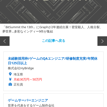
「BitSummit the 13th」にGraphが2年連続出展！密室殺人、人格分裂、
夢世界…多彩なインディー9作が集結
この記事へ戻る
未経験採用枠/ゲームのQAエンジニア/研修制度充実/年間休
日125日以上
株式会社HyBridge
埼玉県
月給30万円～50万円
正社員
ゲームサーバーエンジニア
世界を代表をするゲーム制作会社