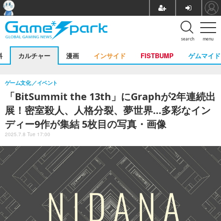
search
menu
料
カルチャー
漫画
インサイド
FISTBUMP
ゲムマイド
ゲーム文化
イベント
「BitSummit the 13th」にGraphが2年連続出
展！密室殺人、人格分裂、夢世界…多彩なイン
ディー9作が集結 5枚目の写真・画像
2025.7.8 Tue 17:00