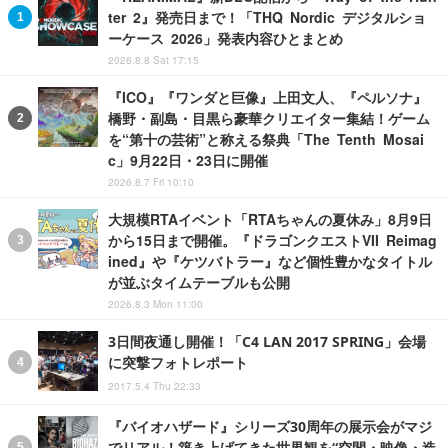
ter 2』発売日まで！「THQ Nordic デジタルショ
ーケース 2026」発表内容ひとまとめ
2026.8.8 Sat 17:15
『ICO』『ワンダと巨像』上田文人、『ペルソナ』
橋野・副島・目黒ら豪華クリエイター集結！ゲーム
を“第十の芸術”と称える祭典「The Tenth Mosai
c」9月22日・23日に開催
2026.8.7 Fri 10:10
大規模RTAイベント「RTAちゃんの夏休み」8月9日
から15日まで開催。『ドラゴンクエストVII Reimag
ined』や『ケツバトラー』など個性豊かなタイトル
が並ぶタイムテーブルも公開
2026.8.3 Mon 11:00
3日間夜通し開催！「C4 LAN 2017 SPRING」会場
に突撃フォトレポート
2017.5.4 Thu 22:33
『バイオハザード』シリーズ30周年の展示会がマジ
でリアル！築き上げてきた世界観を“空間・映像・造