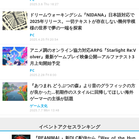
2025.3.6 Thu 18:27
ドリームウォーキングシム『NIDANA』日本語対応で
2025年リリース。一切テキストが存在しない幾何学模
様の世界で夢の一端を探索
PC
2025.4.25 Fri 20:54
アニメ調のオンライン協力対応ARPG『Starlight Re:V
olver』最新ゲームプレイ映像公開―アルファテスト3
月上旬開始予定
PC
2025.2.28 Fri 8:00
『あつまれ どうぶつの森』より昔のグラフィックの方
が良かった…初期作のスタイルに回帰してほしい海外
ゲーマーの主張が話題
ゲーム文化
2025.7.7 Mon 13:48
イベントアクセスランキング
『REANIMAL』新DLC配信から『Way of the Hun