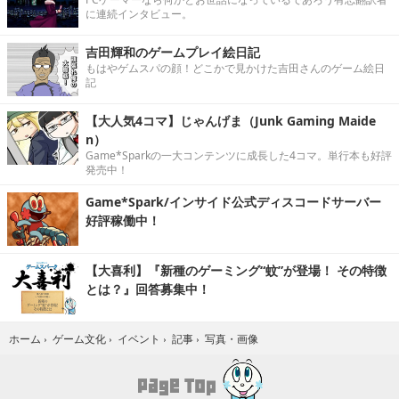
に連続インタビュー。
吉田輝和のゲームプレイ絵日記
もはやゲムスパの顔！どこかで見かけた吉田さんのゲーム絵日
記
【大人気4コマ】じゃんげま（Junk Gaming Maide
n）
Game*Sparkの一大コンテンツに成長した4コマ。単行本も好評
発売中！
Game*Spark/インサイド公式ディスコードサーバー
好評稼働中！
【大喜利】『新種のゲーミング“蚊”が登場！ その特徴
とは？』回答募集中！
写真・画像
ホーム
›
ゲーム文化
›
イベント
›
記事
›