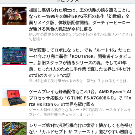
祖国に裏切られた騎士は、王の仇敵の娘を護ることに
なった―1998年の海外SRPG不朽の名作『幻世録』全
面リメイク版、体験版配信開始。ダーティーヒーロー
が駆ける異色の戦記が令和に蘇る
約30年の歴史を誇る海外SRPGの不朽の名作が全面リメイクされ
て登場！
車が変形してロボになった、でも『ルート16』だった
―41年ぶり完全新作『ROUTE16R』開発者インタビュ
ー。新旧スタッフが語るシリーズの魂。そして41年
前、たった1人のために手作業で直した世界に1本だけ
の“幻のカセット”の話
長い時を経て受け継がれる過去と、新たに生まれるものとは。
ゲームプレイも録画配信もこれ1台。AMD Ryzen™ AI
プロセッサ搭載の「G TUNE P5-A7G60BK-D」で『Fo
rza Horizon 6』の世界を駆け回る
ゲーム＆制作の拠点となるノートPCで話題のレースタイトルを
プレイ。放熱性能もチェックしました！
シリーズ第1作が現行機向けに復活！懐かしくも色褪せ
ない『カルドセプト ザ ファースト』遊びやすい機能も