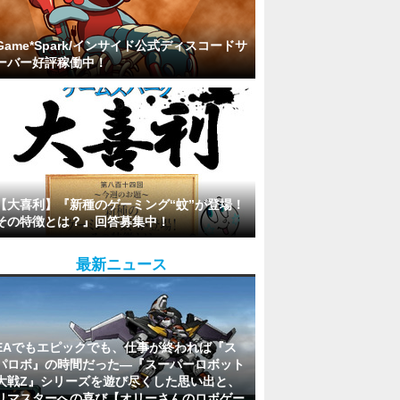
Game*Spark/インサイド公式ディスコードサ
ーバー好評稼働中！
【大喜利】『新種のゲーミング“蚊”が登場！
その特徴とは？』回答募集中！
最新ニュース
EAでもエピックでも、仕事が終われば『ス
パロボ』の時間だった―『スーパーロボット
大戦Z』シリーズを遊び尽くした思い出と、
リマスターへの喜び【オリーさんのロボゲー