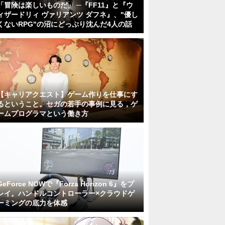
「冒険は楽しいものだ」 ─『FF11』と『ウ
ィザードリィ ヴァリアンツ ダフネ』、"優し
くないRPG"の沼にどっぷり沈んだ4人の話
【キャリアクエスト】ゲーム作りを仕事にす
るということ。セガの若手の事例に見る，ゲ
ームプログラマという働き方
GeForce NOWで『Forza Horizon 6』をプ
レイ。ハンドルコントローラー×クラウドゲ
ーミングの底力を体感