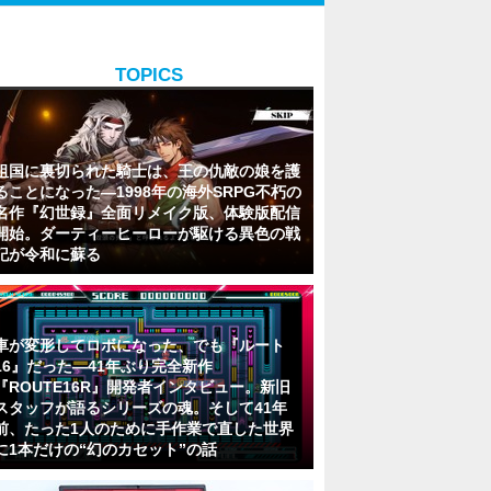
TOPICS
祖国に裏切られた騎士は、王の仇敵の娘を護
ることになった―1998年の海外SRPG不朽の
名作『幻世録』全面リメイク版、体験版配信
開始。ダーティーヒーローが駆ける異色の戦
記が令和に蘇る
車が変形してロボになった、でも『ルート
16』だった―41年ぶり完全新作
『ROUTE16R』開発者インタビュー。新旧
スタッフが語るシリーズの魂。そして41年
前、たった1人のために手作業で直した世界
に1本だけの“幻のカセット”の話