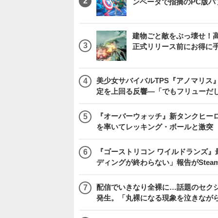
ンベータで指摘のPC版
建物ごと敵をぶっ壊せ！高速
正式リリース前にお得に
美少女サバイバルTPS『アノマリス』
定を上回る反響―「でもフリューだ
『オーバーウォッチ』新タンクヒーロー
を率いてレッキング・ボールと激突
『ゴーストリコン ワイルドランズ』
ディングが終わらない」報告がSte
配信でいきなり全裸に…話題のセク
発生。「丸裸になる現象を泣きなが