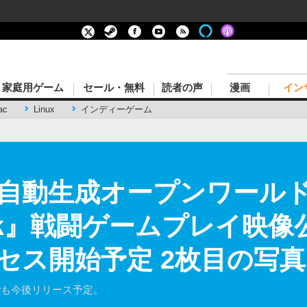
家庭用ゲーム
セール・無料
読者の声
漫画
イン
ac
Linux
インディーゲーム
・自動生成オープンワール
 Rock』戦闘ゲームプレイ
セス開始予定 2枚目の写
X|Sでも今後リリース予定。