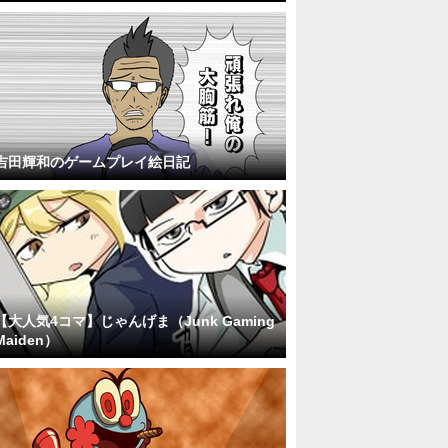
吉田輝和のゲームプレイ絵日記
【大人気4コマ】じゃんげま（Junk Gaming
Maiden）