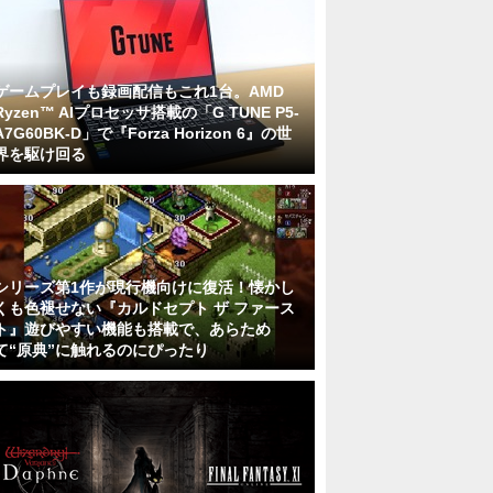
ゲームプレイも録画配信もこれ1台。AMD
Ryzen™ AIプロセッサ搭載の「G TUNE P5-
A7G60BK-D」で『Forza Horizon 6』の世
界を駆け回る
シリーズ第1作が現行機向けに復活！懐かし
くも色褪せない『カルドセプト ザ ファース
ト』遊びやすい機能も搭載で、あらため
て“原典”に触れるのにぴったり