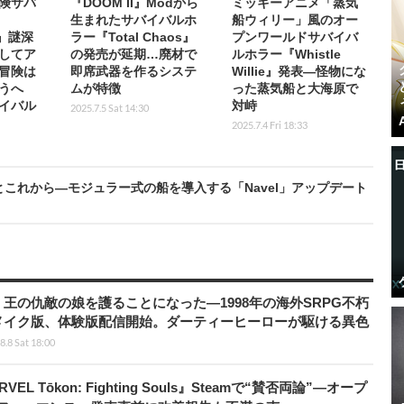
険サバ
『DOOM II』Modから
ミッキーアニメ「蒸気
生まれたサバイバルホ
船ウィリー」風のオー
s』謎深
ラー『Total Chaos』
プンワールドサバイバ
してア
の発売が延期…廃材で
ルホラー『Whistle
冒険は
即席武器を作るシステ
Willie』発表―怪物にな
うへ
ムが特徴
った蒸気船と大海原で
イバル
対峙
2025.7.5 Sat 14:30
2025.7.4 Fri 18:33
とこれから―モジュラー式の船を導入する「Navel」アップデート
王の仇敵の娘を護ることになった―1998年の海外SRPG不朽
メイク版、体験版配信開始。ダーティーヒーローが駆ける異色
8.8 Sat 18:00
 Tōkon: Fighting Souls』Steamで“賛否両論”―オープ