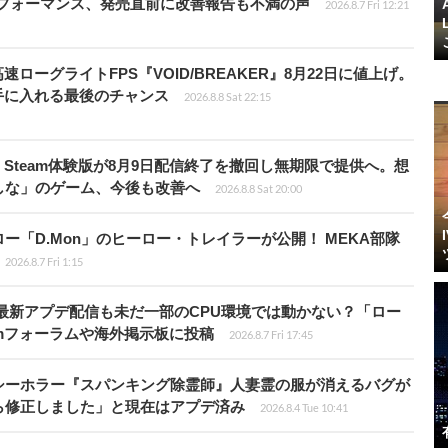
パフォーマンス、発売直前に改善報告も不満の声
2026.8.7 Fri 12:21
ローグライトFPS『VOID/BREAKER』8月22日に値上げ。
手に入れる最後のチャンス
2026.8.8 Sat 22:15
Steam体験版が8月9日配信終了を撤回し無期限で提供へ。想
しな」のゲーム、今後も改善へ
2026.8.8 Sat 20:00
「D.Mon」のヒーロー・トレイラーが公開！ MEKA部隊
2026.8.7 Fri 1:15
最新アプデ配信も未だ一部のCPU環境では動かない？「ロー
amフォーラムや海外掲示板に投稿
2026.8.7 Fri 17:45
シーホラー『スパンキング除霊師』人妻霊の服が消えるバグが
ら修正しました」と現在はアプデ済み
2026.8.4 Tue 10:41