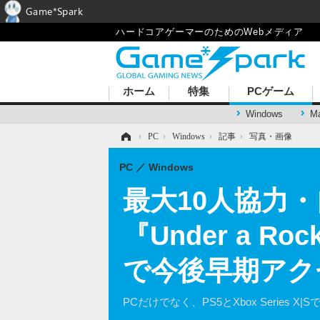
Game*Spark
ハードコアゲーマーのためのWebメディア
ホーム
特集
PCゲーム
Windows
M
ホーム
›
PC
›
Windows
›
記事
›
写真・画像
PC
Windows
最大10人協力
『Under a
で今後早期アク
PCだけでなく、PS5とXbox Series 