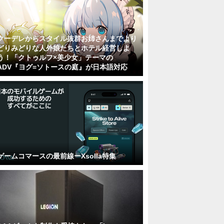
クーデレからスタイル抜群お姉さんまでより
どりみどりな人外娘たちとホテル経営しよ
う！「クトゥルフ×美少女」テーマの
ADV『ヨグ=ソトースの庭』が日本語対応
ゲームコマースの最前線ーXsolla特集