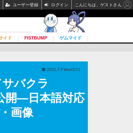
ユーザー登録
ログイン
こんにちは、ゲストさん
サイド
FISTBUMP
ゲムマイド
2025.7.9 Wed 0:31
ドサバクラ
映像公開―日本語対応
真・画像