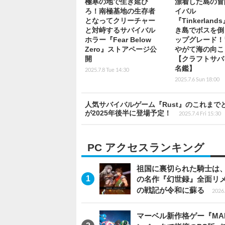
極寒の地で生き延び
漂着した島の冒
ろ！南極基地の生存者
イバル
となってクリーチャー
『Tinkerland
と対峙するサバイバル
き島でボスを倒
ホラー『Fear Below
ップグレード！
Zero』ストアページ公
やがて海の向こ
開
【クラフトサバ
名鑑】
2025.7.8 Tue 14:30
2025.7.6 Sun 18:00
人気サバイバルゲーム『Rust』のこれまで
が2025年後半に登場予定！
2025.7.4 Fri 15:30
PC アクセスランキング
祖国に裏切られた騎士は、
の名作『幻世録』全面リ
の戦記が令和に蘇る
2026.
マーベル新作格ゲー『MARVEL