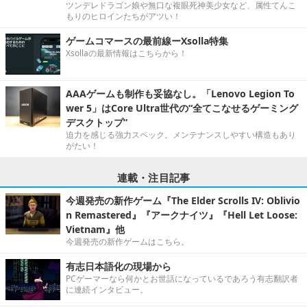
ツンデレドラゴン娘や無口な複眼死神美少女など、属性てんこ
もりのヒロインたちがアツい！
ゲームコマースの最前線ーXsolla特集
Xsollaの最新情報はこちらから！
AAAゲームも制作も妥協なし。「Lenovo Legion To
wer 5」はCore Ultra世代の“全てこなせるゲーミング
デスクトップ”
迫力を感じる強力スペック。メンテナンスしやすい構造もあり
がたい！
連載・注目記事
今週発売の新作ゲーム『The Elder Scrolls IV: Oblivio
n Remastered』『アークナイツ』『Hell Let Loose:
Vietnam』他
今週発売の新作ゲームはこちら。
有志日本語化の現場から
PCゲーマーなら何かとお世話になっているであろう有志翻訳者
に連続インタビュー。