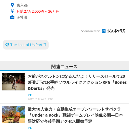
東京都
月給27万2,000円～36万円
正社員
Sponsored by
The Last of Us Part II
関連ニュース
お前がスケルトンになるんだよ！リリースセールで20
0円以下のお手軽ソウルライクアクションRPG『Bones
&Darks』発売
PC
2025.7.9 Wed 1:00
最大10人協力・自動生成オープンワールドサバクラ
『Under a Rock』戦闘ゲームプレイ映像公開―日本
語対応で今後早期アクセス開始予定
PC