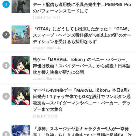
デート配信も適用後に不具合発生中―PS5/PS5 Pro
のパフォーマンスモードにて
2026.8.8 Sat 14:14
『GTA6』にどうしても出演したかった！『GTA5』
スティーブ・ヘインズ役俳優が“60以上の役”のオー
ディションを受けるも採用ならず
2026.8.6 Thu 15:45
格ゲー『MARVEL Tōkon』のペニー・パーカー、
声優は映画「スパイダーバース」から続投！日本語
吹き替え映像が新たに公開
2026.4.2 Thu 18:15
マーベル4vs4格ゲー『MARVEL Tōkon』本日8月7
日発売！1キャラ主体でもOKな設計でワンボタン必
殺技も―スパイダーマンやペニー・パーカー、デッ
プーまで大集合
2026.8.7 Fri 0:05
『原神』スネージナヤ新キャラクター9人が一挙発
表！「氷神」らしき人物もついに登場の超越PV「吹