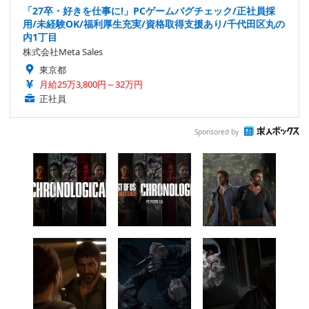
「27卒・好きを仕事に!」PCゲームバグチェック/正社員採
用/未経験OK/福利厚生充実/資格取得支援あり/千代田区丸の
内1丁目
株式会社Meta Sales
東京都
月給25万3,800円～32万円
正社員
Sponsored by