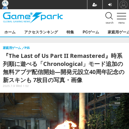
search
menu
ホーム
アクセスランキング
特集
PCゲーム
家庭用ゲー
家庭用ゲーム
PS5
『The Last of Us Part II Remastered』時系
列順に遊べる「Chronological」モード追加の
無料アプデ配信開始―開発元設立40周年記念の
新スキンも 7枚目の写真・画像
2025.7.9 Wed 1:52