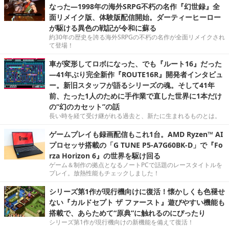
なった―1998年の海外SRPG不朽の名作『幻世録』全
面リメイク版、体験版配信開始。ダーティーヒーロー
が駆ける異色の戦記が令和に蘇る
約30年の歴史を誇る海外SRPGの不朽の名作が全面リメイクされ
て登場！
車が変形してロボになった、でも『ルート16』だった
―41年ぶり完全新作『ROUTE16R』開発者インタビュ
ー。新旧スタッフが語るシリーズの魂。そして41年
前、たった1人のために手作業で直した世界に1本だけ
の“幻のカセット”の話
長い時を経て受け継がれる過去と、新たに生まれるものとは。
ゲームプレイも録画配信もこれ1台。AMD Ryzen™ AI
プロセッサ搭載の「G TUNE P5-A7G60BK-D」で『Fo
rza Horizon 6』の世界を駆け回る
ゲーム＆制作の拠点となるノートPCで話題のレースタイトルを
プレイ。放熱性能もチェックしました！
シリーズ第1作が現行機向けに復活！懐かしくも色褪せ
ない『カルドセプト ザ ファースト』遊びやすい機能も
搭載で、あらためて“原典”に触れるのにぴったり
シリーズ第1作が現行機向けの新機能を備えて復活！