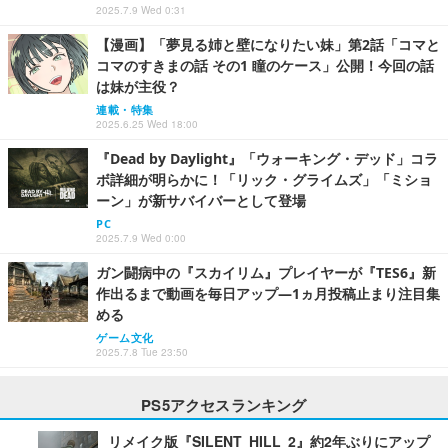
2025.7.9 Wed 0:31
【漫画】「夢見る姉と壁になりたい妹」第2話「コマと
コマのすきまの話 その1 瞳のケース」公開！今回の話
は妹が主役？
連載・特集
2025.6.25 Wed 18:00
『Dead by Daylight』「ウォーキング・デッド」コラ
ボ詳細が明らかに！「リック・グライムズ」「ミショ
ーン」が新サバイバーとして登場
PC
2025.7.9 Wed 0:00
ガン闘病中の『スカイリム』プレイヤーが『TES6』新
作出るまで動画を毎日アップ―1ヵ月投稿止まり注目集
める
ゲーム文化
2025.7.8 Tue 23:50
PS5アクセスランキング
リメイク版『SILENT HILL 2』約2年ぶりにアップ