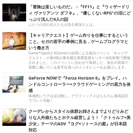
「冒険は楽しいものだ」 ─『FF11』と『ウィザードリ
ィ ヴァリアンツ ダフネ』、"優しくないRPG"の沼にど
っぷり沈んだ4人の話
ふたつの沼の住人たちが語る奥深さとは。
【キャリアクエスト】ゲーム作りを仕事にするという
こと。セガの若手の事例に見る，ゲームプログラマと
いう働き方
Game*Sparkと4Gamerの合同による就活イベント「キャリア
クエスト」の第4回が東京都立産業貿易センター浜松町館で開催
されました。このイベントに合わせて取材した、各社の現場で
実際に働いている若手社員へのインタビューをお届けします。
GeForce NOWで『Forza Horizon 6』をプレイ。ハ
ンドルコントローラー×クラウドゲーミングの底力を体
感
体感的にラグはほぼ無し。グラフィックスはもちろん最高設定
でプレイ可能！
クーデレからスタイル抜群お姉さんまでよりどりみど
りな人外娘たちとホテル経営しよう！「クトゥルフ×美
少女」テーマのADV『ヨグ=ソトースの庭』が日本語
対応