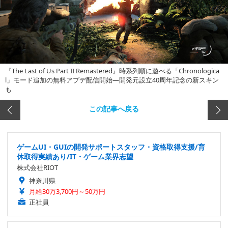
『The Last of Us Part II Remastered』時系列順に遊べる「Chronologica
l」モード追加の無料アプデ配信開始―開発元設立40周年記念の新スキン
も
この記事へ戻る
ゲームUI・GUIの開発サポートスタッフ・資格取得支援/育
休取得実績あり/IT・ゲーム業界志望
株式会社RIOT
神奈川県
月給30万3,700円～50万円
正社員