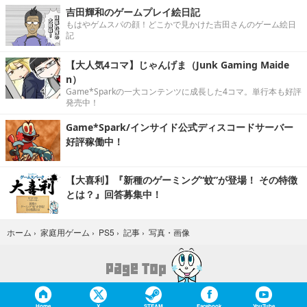
吉田輝和のゲームプレイ絵日記
もはやゲムスパの顔！どこかで見かけた吉田さんのゲーム絵日
記
【大人気4コマ】じゃんげま（Junk Gaming Maide
n）
Game*Sparkの一大コンテンツに成長した4コマ。単行本も好評
発売中！
Game*Spark/インサイド公式ディスコードサーバー
好評稼働中！
【大喜利】『新種のゲーミング“蚊”が登場！ その特徴
とは？』回答募集中！
写真・画像
ホーム
›
家庭用ゲーム
›
PS5
›
記事
›
Home
X
STEAM
Facebook
YouTube