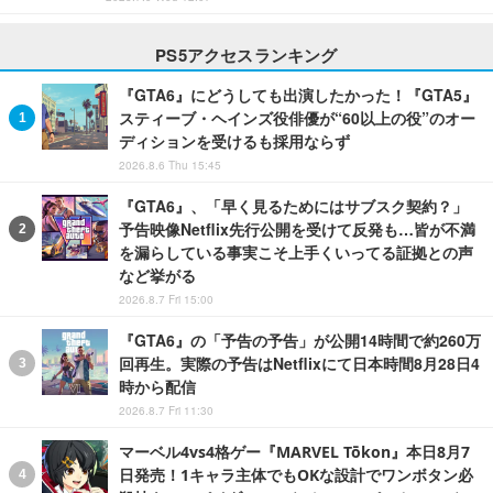
PS5アクセスランキング
『GTA6』にどうしても出演したかった！『GTA5』
スティーブ・ヘインズ役俳優が“60以上の役”のオー
ディションを受けるも採用ならず
2026.8.6 Thu 15:45
『GTA6』、「早く見るためにはサブスク契約？」
予告映像Netflix先行公開を受けて反発も…皆が不満
を漏らしている事実こそ上手くいってる証拠との声
など挙がる
2026.8.7 Fri 15:00
『GTA6』の「予告の予告」が公開14時間で約260万
回再生。実際の予告はNetflixにて日本時間8月28日4
時から配信
2026.8.7 Fri 11:30
マーベル4vs4格ゲー『MARVEL Tōkon』本日8月7
日発売！1キャラ主体でもOKな設計でワンボタン必