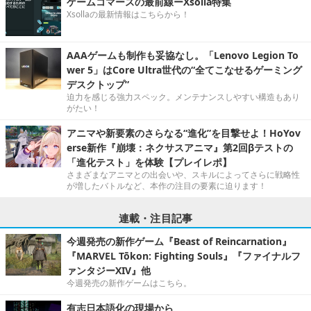
ゲームコマースの最前線ーXsolla特集
Xsollaの最新情報はこちらから！
AAAゲームも制作も妥協なし。「Lenovo Legion To
wer 5」はCore Ultra世代の“全てこなせるゲーミング
デスクトップ”
迫力を感じる強力スペック。メンテナンスしやすい構造もあり
がたい！
アニマや新要素のさらなる“進化”を目撃せよ！HoYov
erse新作『崩壊：ネクサスアニマ』第2回βテストの
「進化テスト」を体験【プレイレポ】
さまざまなアニマとの出会いや、スキルによってさらに戦略性
が増したバトルなど、本作の注目の要素に迫ります！
連載・注目記事
今週発売の新作ゲーム『Beast of Reincarnation』
『MARVEL Tōkon: Fighting Souls』『ファイナルフ
ァンタジーXIV』他
今週発売の新作ゲームはこちら。
有志日本語化の現場から