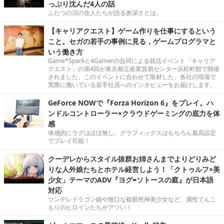
っぷり沈んだ4人の話
ふたつの沼の住人たちが語る奥深さとは。
【キャリアクエスト】ゲーム作りを仕事にするという
こと。セガの若手の事例に見る，ゲームプログラマと
いう働き方
Game*Sparkと4Gamerの合同による就活イベント「キャリア
クエスト」の第4回が東京都立産業貿易センター浜松町館で開催
されました。このイベントに合わせて取材した、各社の現場で
実際に働いている若手社員へのインタビューをお届けします。
GeForce NOWで『Forza Horizon 6』をプレイ。ハ
ンドルコントローラー×クラウドゲーミングの底力を体
感
体感的にラグはほぼ無し。グラフィックスはもちろん最高設定
でプレイ可能！
クーデレからスタイル抜群お姉さんまでよりどりみど
りな人外娘たちとホテル経営しよう！「クトゥルフ×美
少女」テーマのADV『ヨグ=ソトースの庭』が日本語
対応
ツンデレドラゴン娘や無口な複眼死神美少女など、属性てんこ
もりのヒロインたちがアツい！