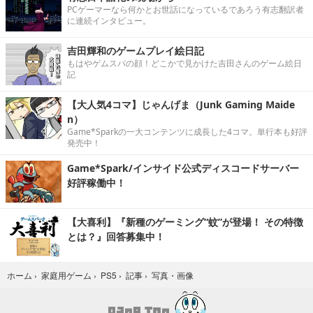
PCゲーマーなら何かとお世話になっているであろう有志翻訳者
に連続インタビュー。
吉田輝和のゲームプレイ絵日記
もはやゲムスパの顔！どこかで見かけた吉田さんのゲーム絵日
記
【大人気4コマ】じゃんげま（Junk Gaming Maide
n）
Game*Sparkの一大コンテンツに成長した4コマ。単行本も好評
発売中！
Game*Spark/インサイド公式ディスコードサーバー
好評稼働中！
【大喜利】『新種のゲーミング“蚊”が登場！ その特徴
とは？』回答募集中！
写真・画像
ホーム
›
家庭用ゲーム
›
PS5
›
記事
›