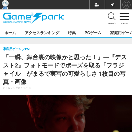
search
menu
ホーム
アクセスランキング
特集
PCゲーム
家庭用ゲー
家庭用ゲーム
PS5
「一瞬、舞台裏の映像かと思った！」―『デス
スト2』フォトモードでポーズを取る「フラジ
ャイル」がまるで実写の可愛らしさ 1枚目の写
真・画像
2025.7.9 Wed 17:20