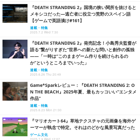
『DEATH STRANDING 2』国境の狭い関所を抜けると
メキシコだった―逃亡者に役立つ荒野のスペイン語
【ゲームで英語漬け#161】
連載・特集
2025.7.2 Wed 7:30
『DEATH STRANDING 2』発売記念！小島秀夫監督が
語る“繋がりすぎた”世界への新たな問いと創作の孤独
――「一時は“このままゲーム作りを続けられるの
か”というところまでいった」
連載・特集
2025.6.26 Thu 20:49
Game*Sparkレビュー：『DEATH STRANDING 2: O
N THE BEACH』2025年夏、最もカッコいい“エンタメ
作品”
連載・特集
2025.6.23 Mon 21:00
『マリオカート64』草地テクスチャの元画像を海外ゲ
ーマーが執念で特定。それはのどかな風景写真だった
ゲーム文化
2025.7.9 Wed 12:07