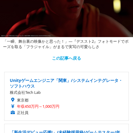
「一瞬、舞台裏の映像かと思った！」―『デススト2』フォトモードでポ
ーズを取る「フラジャイル」がまるで実写の可愛らしさ
この記事へ戻る
Unityゲームエンジニア「関東」/システムインテグレータ・
ソフトハウス
株式会社Tech Lab
東京都
年収450万円～1,000万円
正社員
「新生活デビュー応援!」/未経験採用枠/ゲームテスター/年