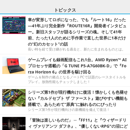
トピックス
車が変形してロボになった、でも『ルート16』だった
―41年ぶり完全新作『ROUTE16R』開発者インタビュ
ー。新旧スタッフが語るシリーズの魂。そして41年
前、たった1人のために手作業で直した世界に1本だけ
の“幻のカセット”の話
長い時を経て受け継がれる過去と、新たに生まれるものとは。
ゲームプレイも録画配信もこれ1台。AMD Ryzen™ AI
プロセッサ搭載の「G TUNE P5-A7G60BK-D」で『Fo
rza Horizon 6』の世界を駆け回る
ゲーム＆制作の拠点となるノートPCで話題のレースタイトルを
プレイ。放熱性能もチェックしました！
シリーズ第1作が現行機向けに復活！懐かしくも色褪せ
ない『カルドセプト ザ ファースト』遊びやすい機能も
搭載で、あらためて“原典”に触れるのにぴったり
シリーズ第1作が現行機向けの新機能を備えて復活！
「冒険は楽しいものだ」 ─『FF11』と『ウィザードリ
ィ ヴァリアンツ ダフネ』、"優しくないRPG"の沼にど