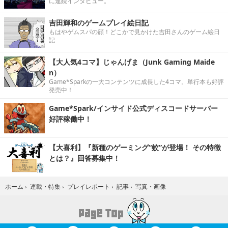
に連続インタビュー。
吉田輝和のゲームプレイ絵日記
もはやゲムスパの顔！どこかで見かけた吉田さんのゲーム絵日
記
【大人気4コマ】じゃんげま（Junk Gaming Maide
n）
Game*Sparkの一大コンテンツに成長した4コマ。単行本も好評
発売中！
Game*Spark/インサイド公式ディスコードサーバー
好評稼働中！
【大喜利】『新種のゲーミング“蚊”が登場！ その特徴
とは？』回答募集中！
写真・画像
ホーム
›
連載・特集
›
プレイレポート
›
記事
›