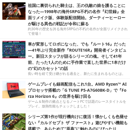
祖国に裏切られた騎士は、王の仇敵の娘を護ることに
なった―1998年の海外SRPG不朽の名作『幻世録』全
面リメイク版、体験版配信開始。ダーティーヒーロー
が駆ける異色の戦記が令和に蘇る
約30年の歴史を誇る海外SRPGの不朽の名作が全面リメイクされ
て登場！
車が変形してロボになった、でも『ルート16』だった
―41年ぶり完全新作『ROUTE16R』開発者インタビュ
ー。新旧スタッフが語るシリーズの魂。そして41年
前、たった1人のために手作業で直した世界に1本だけ
の“幻のカセット”の話
長い時を経て受け継がれる過去と、新たに生まれるものとは。
ゲームプレイも録画配信もこれ1台。AMD Ryzen™ AI
プロセッサ搭載の「G TUNE P5-A7G60BK-D」で『Fo
rza Horizon 6』の世界を駆け回る
ゲーム＆制作の拠点となるノートPCで話題のレースタイトルを
プレイ。放熱性能もチェックしました！
シリーズ第1作が現行機向けに復活！懐かしくも色褪せ
ない『カルドセプト ザ ファースト』遊びやすい機能も
搭載で、あらためて“原典”に触れるのにぴったり