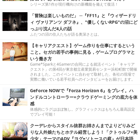
シリーズ第1作が現行機向けの新機能を備えて復活！
「冒険は楽しいものだ」 ─『FF11』と『ウィザードリ
ィ ヴァリアンツ ダフネ』、"優しくないRPG"の沼にど
っぷり沈んだ4人の話
ふたつの沼の住人たちが語る奥深さとは。
【キャリアクエスト】ゲーム作りを仕事にするという
こと。セガの若手の事例に見る，ゲームプログラマと
いう働き方
Game*Sparkと4Gamerの合同による就活イベント「キャリア
クエスト」の第4回が東京都立産業貿易センター浜松町館で開催
されました。このイベントに合わせて取材した、各社の現場で
実際に働いている若手社員へのインタビューをお届けします。
GeForce NOWで『Forza Horizon 6』をプレイ。ハ
ンドルコントローラー×クラウドゲーミングの底力を体
感
体感的にラグはほぼ無し。グラフィックスはもちろん最高設定
でプレイ可能！
クーデレからスタイル抜群お姉さんまでよりどりみど
りな人外娘たちとホテル経営しよう！「クトゥルフ×美
少女」テーマのADV『ヨグ=ソトースの庭』が日本語