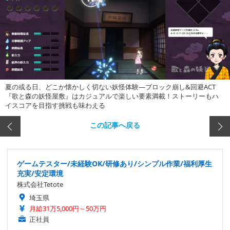
夏の或る日、どこか懐かしく切ない妖怪体験―ブロック崩し&回避ACT
『歌と森の妖怪屋敷』はカジュアルで楽しい要素満載！ストーリーもハ
イスコアを目指す挑戦も味わえる
この記事へ戻る
ゲームテスター/未経験OK/研修あり/シンプル作業/福利厚生
充実/安定環境
株式会社Tetote
埼玉県
月給31万5,000円～50万円
正社員