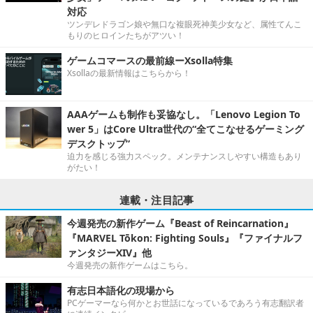
対応
ツンデレドラゴン娘や無口な複眼死神美少女など、属性てんこ
もりのヒロインたちがアツい！
ゲームコマースの最前線ーXsolla特集
Xsollaの最新情報はこちらから！
AAAゲームも制作も妥協なし。「Lenovo Legion To
wer 5」はCore Ultra世代の“全てこなせるゲーミング
デスクトップ”
迫力を感じる強力スペック。メンテナンスしやすい構造もあり
がたい！
連載・注目記事
今週発売の新作ゲーム『Beast of Reincarnation』
『MARVEL Tōkon: Fighting Souls』『ファイナルフ
ァンタジーXIV』他
今週発売の新作ゲームはこちら。
有志日本語化の現場から
PCゲーマーなら何かとお世話になっているであろう有志翻訳者