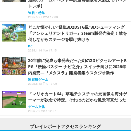
トレポ】
連載・特集
2025.5.21 Wed 12:00
どこか懐かしい“疑似3D2DSTG風”3Dシューティング
『アンシェリアントリガー』Steam版発売決定！敵を
倒しながらステージを駆け抜けろ
PC
2025.1.14 Tue 17:15
20年前に完成も未発表だった幻の2DピクセルアートR
PG『妖怪バスター ナビ之介』スイッチ向けに2026年
内発売―『メタスラ』開発者集うスタジオ新作
家庭用ゲーム
2025.6.12 Thu 10:00
『マリオカート64』草地テクスチャの元画像を海外ゲ
ーマーが執念で特定。それはのどかな風景写真だった
ゲーム文化
2025.7.9 Wed 12:07
プレイレポートアクセスランキング