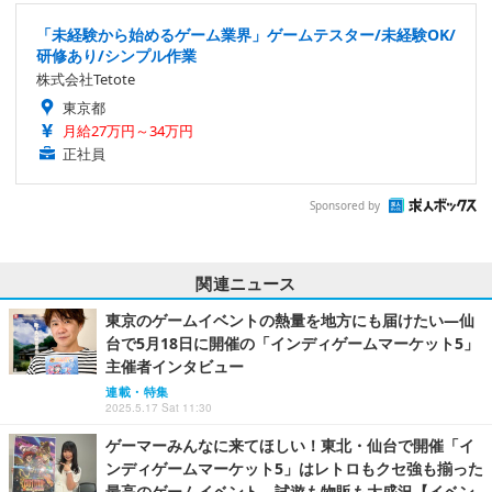
「未経験から始めるゲーム業界」ゲームテスター/未経験OK/
研修あり/シンプル作業
株式会社Tetote
東京都
月給27万円～34万円
正社員
Sponsored by
関連ニュース
東京のゲームイベントの熱量を地方にも届けたい―仙
台で5月18日に開催の「インディゲームマーケット5」
主催者インタビュー
連載・特集
2025.5.17 Sat 11:30
ゲーマーみんなに来てほしい！東北・仙台で開催「イ
ンディゲームマーケット5」はレトロもクセ強も揃った
最高のゲームイベント―試遊も物販も大盛況【イベン