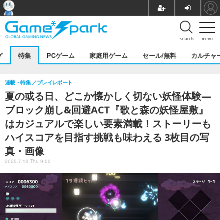
search
menu
グ
特集
PCゲーム
家庭用ゲーム
セール/無料
カルチャ
連載・特集
プレイレポート
夏の或る日、どこか懐かしく切ない妖怪体験―
ブロック崩し&回避ACT『歌と森の妖怪屋敷』
はカジュアルで楽しい要素満載！ストーリーも
ハイスコアを目指す挑戦も味わえる 3枚目の写
真・画像
2025.7.10 Thu 9:00