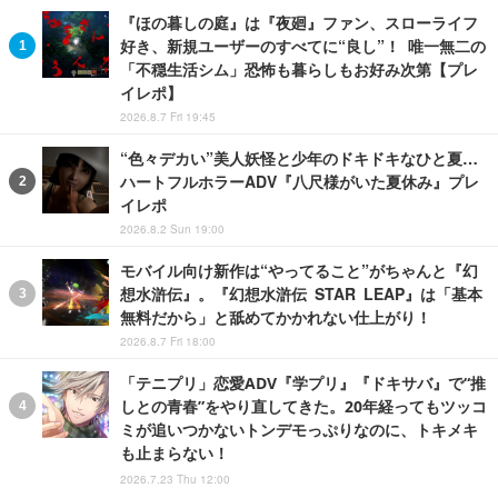
『ほの暮しの庭』は『夜廻』ファン、スローライフ
好き、新規ユーザーのすべてに“良し”！ 唯一無二の
「不穏生活シム」恐怖も暮らしもお好み次第【プレ
イレポ】
2026.8.7 Fri 19:45
“色々デカい”美人妖怪と少年のドキドキなひと夏…
ハートフルホラーADV『八尺様がいた夏休み』プレ
イレポ
2026.8.2 Sun 19:00
モバイル向け新作は“やってること”がちゃんと『幻
想水滸伝』。『幻想水滸伝 STAR LEAP』は「基本
無料だから」と舐めてかかれない仕上がり！
2026.8.7 Fri 18:00
「テニプリ」恋愛ADV『学プリ』『ドキサバ』で“推
しとの青春”をやり直してきた。20年経ってもツッコ
ミが追いつかないトンデモっぷりなのに、トキメキ
も止まらない！
2026.7.23 Thu 12:00