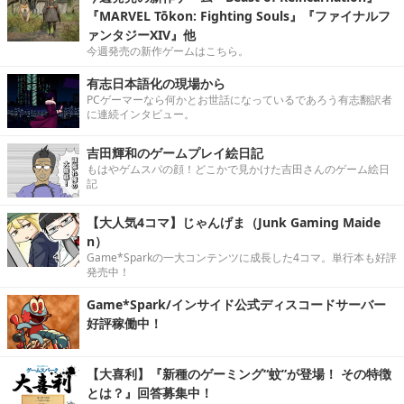
『MARVEL Tōkon: Fighting Souls』『ファイナルフ
ァンタジーXIV』他
今週発売の新作ゲームはこちら。
有志日本語化の現場から
PCゲーマーなら何かとお世話になっているであろう有志翻訳者
に連続インタビュー。
吉田輝和のゲームプレイ絵日記
もはやゲムスパの顔！どこかで見かけた吉田さんのゲーム絵日
記
【大人気4コマ】じゃんげま（Junk Gaming Maide
n）
Game*Sparkの一大コンテンツに成長した4コマ。単行本も好評
発売中！
Game*Spark/インサイド公式ディスコードサーバー
好評稼働中！
【大喜利】『新種のゲーミング“蚊”が登場！ その特徴
とは？』回答募集中！