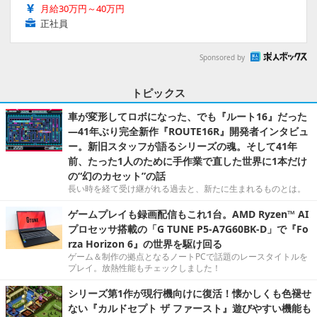
月給30万円～40万円
正社員
Sponsored by
トピックス
車が変形してロボになった、でも『ルート16』だった
―41年ぶり完全新作『ROUTE16R』開発者インタビュ
ー。新旧スタッフが語るシリーズの魂。そして41年
前、たった1人のために手作業で直した世界に1本だけ
の“幻のカセット”の話
長い時を経て受け継がれる過去と、新たに生まれるものとは。
ゲームプレイも録画配信もこれ1台。AMD Ryzen™ AI
プロセッサ搭載の「G TUNE P5-A7G60BK-D」で『Fo
rza Horizon 6』の世界を駆け回る
ゲーム＆制作の拠点となるノートPCで話題のレースタイトルを
プレイ。放熱性能もチェックしました！
シリーズ第1作が現行機向けに復活！懐かしくも色褪せ
ない『カルドセプト ザ ファースト』遊びやすい機能も