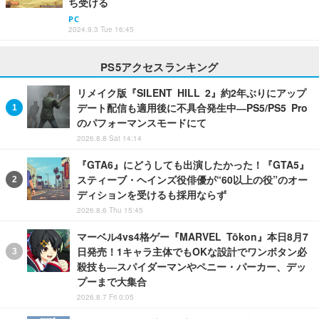
ち受ける
PC
2024.9.3 Tue 16:45
PS5アクセスランキング
リメイク版『SILENT HILL 2』約2年ぶりにアップ
デート配信も適用後に不具合発生中―PS5/PS5 Pro
のパフォーマンスモードにて
2026.8.8 Sat 14:14
『GTA6』にどうしても出演したかった！『GTA5』
スティーブ・ヘインズ役俳優が“60以上の役”のオー
ディションを受けるも採用ならず
2026.8.6 Thu 15:45
マーベル4vs4格ゲー『MARVEL Tōkon』本日8月7
日発売！1キャラ主体でもOKな設計でワンボタン必
殺技も―スパイダーマンやペニー・パーカー、デッ
プーまで大集合
2026.8.7 Fri 0:05