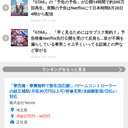
『GTA6』の「予告の予告」が公開14時間で約260万
回再生。実際の予告はNetflixにて日本時間8月28日
4時から配信
2026.8.7 Fri 11:30
『GTA6』、「早く見るためにはサブスク契約？」予
告映像Netflix先行公開を受けて反発も…皆が不満を
漏らしている事実こそ上手くいってる証拠との声な
ど挙がる
2026.8.7 Fri 15:00
ランキングをもっと見る
「寮完備・寮費無料で新生活応援!」/ゲームコントローラー
の組立補助/月収30万円以上可/研修充実/未経験歓迎/日払い
対応
株式会社Tetote
埼玉県
月給27万円～34万円
正社員