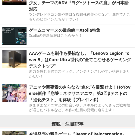
少女」テーマのADV『ヨグ=ソトースの庭』が日本語
対応
ツンデレドラゴン娘や無口な複眼死神美少女など、属性てんこ
もりのヒロインたちがアツい！
ゲームコマースの最前線ーXsolla特集
Xsollaの最新情報はこちらから！
AAAゲームも制作も妥協なし。「Lenovo Legion To
wer 5」はCore Ultra世代の“全てこなせるゲーミング
デスクトップ”
迫力を感じる強力スペック。メンテナンスしやすい構造もあり
がたい！
アニマや新要素のさらなる“進化”を目撃せよ！HoYov
erse新作『崩壊：ネクサスアニマ』第2回βテストの
「進化テスト」を体験【プレイレポ】
さまざまなアニマとの出会いや、スキルによってさらに戦略性
が増したバトルなど、本作の注目の要素に迫ります！
連載・注目記事
今週発売の新作ゲーム『Beast of Reincarnation』