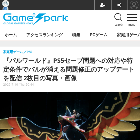
search
menu
ホーム
アクセスランキング
特集
PCゲーム
家庭用ゲー
家庭用ゲーム
PS5
『パルワールド』PS5セーブ問題への対応や特
定条件でパルが消える問題修正のアップデート
を配信 2枚目の写真・画像
2025.7.10 Thu 20:44