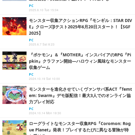
PC
2025.6.10 Tue 15:04
モンスター収集アクションRPG『モンギル：STAR DIV
E』クローズβテスト2025年6月20日スタート！【SGF
2025】
PC
2025.6.7 Sat 8:23
『ポケモン』＆『MOTHER』インスパイアのRPG『Pi
pkin』クラファン開始―ハロウィン風味なモンスター
収集ゲーム
PC
2024.10.19 Sat 10:00
モンスターを進化させていくヴァンサバ系ACT『Temt
em: Swarm』デモ版配信！最大3人でのオンライン協
力プレイ対応
PC
2024.10.14 Mon 19:30
ローグライトなモンスター収集RPG『Coromon: Rog
ue Planet』発表！プレイするたびに異なる冒険が待