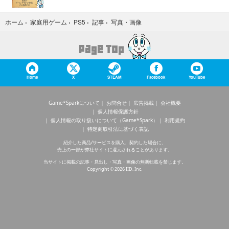
写真・画像
ホーム
›
家庭用ゲーム
›
PS5
›
記事
›
Home
X
STEAM
Facebook
YouTube
Game*Sparkについて
お問合せ
広告掲載
会社概要
個人情報保護方針
個人情報の取り扱いについて（Game*Spark）
利用規約
特定商取引法に基づく表記
紹介した商品/サービスを購入、契約した場合に、
売上の一部が弊社サイトに還元されることがあります。
当サイトに掲載の記事・見出し・写真・画像の無断転載を禁じます。
Copyright © 2026 IID, Inc.