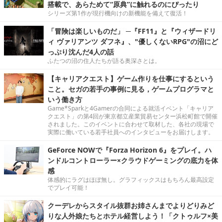
搭載で、あらためて“原典”に触れるのにぴったり
シリーズ第1作が現行機向けの新機能を備えて復活！
「冒険は楽しいものだ」 ─『FF11』と『ウィザードリ
ィ ヴァリアンツ ダフネ』、"優しくないRPG"の沼にど
っぷり沈んだ4人の話
ふたつの沼の住人たちが語る奥深さとは。
【キャリアクエスト】ゲーム作りを仕事にするという
こと。セガの若手の事例に見る，ゲームプログラマと
いう働き方
Game*Sparkと4Gamerの合同による就活イベント「キャリア
クエスト」の第4回が東京都立産業貿易センター浜松町館で開催
されました。このイベントに合わせて取材した、各社の現場で
実際に働いている若手社員へのインタビューをお届けします。
GeForce NOWで『Forza Horizon 6』をプレイ。ハ
ンドルコントローラー×クラウドゲーミングの底力を体
感
体感的にラグはほぼ無し。グラフィックスはもちろん最高設定
でプレイ可能！
クーデレからスタイル抜群お姉さんまでよりどりみど
りな人外娘たちとホテル経営しよう！「クトゥルフ×美