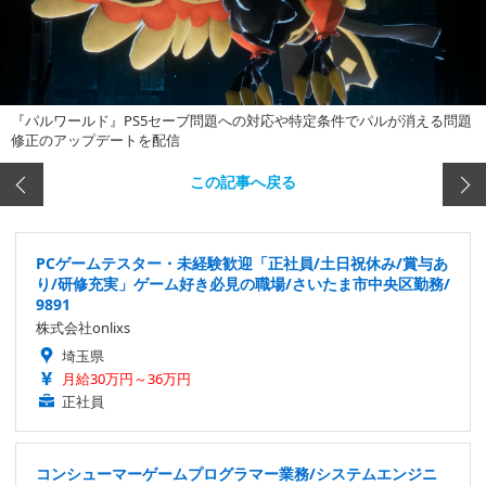
『パルワールド』PS5セーブ問題への対応や特定条件でパルが消える問題
修正のアップデートを配信
この記事へ戻る
PCゲームテスター・未経験歓迎「正社員/土日祝休み/賞与あ
り/研修充実」ゲーム好き必見の職場/さいたま市中央区勤務/
9891
株式会社onlixs
埼玉県
月給30万円～36万円
正社員
コンシューマーゲームプログラマー業務/システムエンジニ