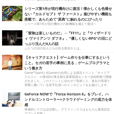
シリーズ第1作が現行機向けに復活！懐かしくも色褪せ
ない『カルドセプト ザ ファースト』遊びやすい機能も
搭載で、あらためて“原典”に触れるのにぴったり
シリーズ第1作が現行機向けの新機能を備えて復活！
「冒険は楽しいものだ」 ─『FF11』と『ウィザードリ
ィ ヴァリアンツ ダフネ』、"優しくないRPG"の沼にど
っぷり沈んだ4人の話
ふたつの沼の住人たちが語る奥深さとは。
【キャリアクエスト】ゲーム作りを仕事にするという
こと。セガの若手の事例に見る，ゲームプログラマと
いう働き方
Game*Sparkと4Gamerの合同による就活イベント「キャリア
クエスト」の第4回が東京都立産業貿易センター浜松町館で開催
されました。このイベントに合わせて取材した、各社の現場で
実際に働いている若手社員へのインタビューをお届けします。
GeForce NOWで『Forza Horizon 6』をプレイ。ハ
ンドルコントローラー×クラウドゲーミングの底力を体
感
体感的にラグはほぼ無し。グラフィックスはもちろん最高設定
でプレイ可能！