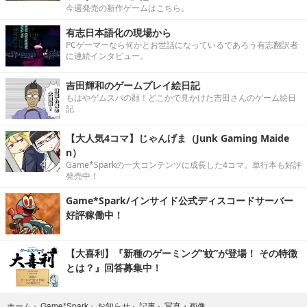
今週発売の新作ゲームはこちら。
有志日本語化の現場から
PCゲーマーなら何かとお世話になっているであろう有志翻訳者
に連続インタビュー。
吉田輝和のゲームプレイ絵日記
もはやゲムスパの顔！どこかで見かけた吉田さんのゲーム絵日
記
【大人気4コマ】じゃんげま（Junk Gaming Maide
n）
Game*Sparkの一大コンテンツに成長した4コマ。単行本も好評
発売中！
Game*Spark/インサイド公式ディスコードサーバー
好評稼働中！
【大喜利】『新種のゲーミング“蚊”が登場！ その特徴
とは？』回答募集中！
写真・画像
ホーム
›
Game*Spark
›
お知らせ
›
記事
›