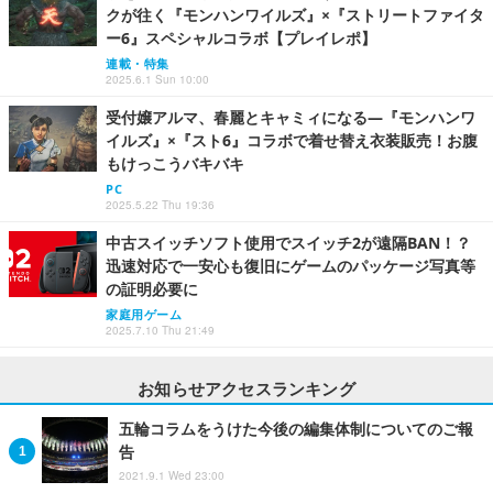
クが往く『モンハンワイルズ』×『ストリートファイタ
ー6』スペシャルコラボ【プレイレポ】
連載・特集
2025.6.1 Sun 10:00
受付嬢アルマ、春麗とキャミィになる―『モンハンワ
イルズ』×『スト6』コラボで着せ替え衣装販売！お腹
もけっこうバキバキ
PC
2025.5.22 Thu 19:36
中古スイッチソフト使用でスイッチ2が遠隔BAN！？
迅速対応で一安心も復旧にゲームのパッケージ写真等
の証明必要に
家庭用ゲーム
2025.7.10 Thu 21:49
お知らせアクセスランキング
五輪コラムをうけた今後の編集体制についてのご報
告
2021.9.1 Wed 23:00