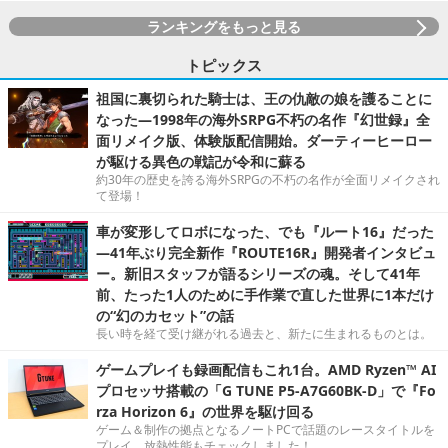
ランキングをもっと見る
トピックス
祖国に裏切られた騎士は、王の仇敵の娘を護ることに
なった―1998年の海外SRPG不朽の名作『幻世録』全
面リメイク版、体験版配信開始。ダーティーヒーロー
が駆ける異色の戦記が令和に蘇る
約30年の歴史を誇る海外SRPGの不朽の名作が全面リメイクされ
て登場！
車が変形してロボになった、でも『ルート16』だった
―41年ぶり完全新作『ROUTE16R』開発者インタビュ
ー。新旧スタッフが語るシリーズの魂。そして41年
前、たった1人のために手作業で直した世界に1本だけ
の“幻のカセット”の話
長い時を経て受け継がれる過去と、新たに生まれるものとは。
ゲームプレイも録画配信もこれ1台。AMD Ryzen™ AI
プロセッサ搭載の「G TUNE P5-A7G60BK-D」で『Fo
rza Horizon 6』の世界を駆け回る
ゲーム＆制作の拠点となるノートPCで話題のレースタイトルを
プレイ。放熱性能もチェックしました！