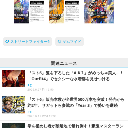
ストリートファイター6
ゲムマイド
関連ニュース
『スト6』髪を下ろした「A.K.I.」がめっちゃ美人…！
「Outfit4」でセクシーな水着姿を見せつける
PC
2025.6.27 Fri 16:50
『スト6』販売本数が全世界500万本を突破！発売から
約2年、サガットら参戦の「Year 3」で勢いを継続
PC
2025.6.11 Wed 12:30
拳を極めし者が禁足地で暴れ倒す！豪鬼マスターラン