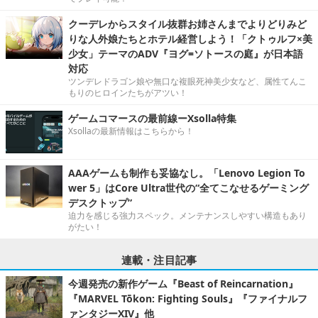
クーデレからスタイル抜群お姉さんまでよりどりみど
りな人外娘たちとホテル経営しよう！「クトゥルフ×美
少女」テーマのADV『ヨグ=ソトースの庭』が日本語
対応
ツンデレドラゴン娘や無口な複眼死神美少女など、属性てんこ
もりのヒロインたちがアツい！
ゲームコマースの最前線ーXsolla特集
Xsollaの最新情報はこちらから！
AAAゲームも制作も妥協なし。「Lenovo Legion To
wer 5」はCore Ultra世代の“全てこなせるゲーミング
デスクトップ”
迫力を感じる強力スペック。メンテナンスしやすい構造もあり
がたい！
連載・注目記事
今週発売の新作ゲーム『Beast of Reincarnation』
『MARVEL Tōkon: Fighting Souls』『ファイナルフ
ァンタジーXIV』他