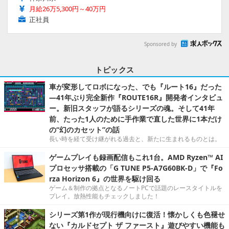
月給26万5,300円～40万円
正社員
Sponsored by
トピックス
車が変形してロボになった、でも『ルート16』だった
―41年ぶり完全新作『ROUTE16R』開発者インタビュ
ー。新旧スタッフが語るシリーズの魂。そして41年
前、たった1人のために手作業で直した世界に1本だけ
の“幻のカセット”の話
長い時を経て受け継がれる過去と、新たに生まれるものとは。
ゲームプレイも録画配信もこれ1台。AMD Ryzen™ AI
プロセッサ搭載の「G TUNE P5-A7G60BK-D」で『Fo
rza Horizon 6』の世界を駆け回る
ゲーム＆制作の拠点となるノートPCで話題のレースタイトルを
プレイ。放熱性能もチェックしました！
シリーズ第1作が現行機向けに復活！懐かしくも色褪せ
ない『カルドセプト ザ ファースト』遊びやすい機能も