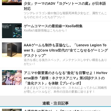
少女」テーマのADV『ヨグ=ソトースの庭』が日本語
対応
ツンデレドラゴン娘や無口な複眼死神美少女など、属性てんこ
もりのヒロインたちがアツい！
ゲームコマースの最前線ーXsolla特集
Xsollaの最新情報はこちらから！
AAAゲームも制作も妥協なし。「Lenovo Legion To
wer 5」はCore Ultra世代の“全てこなせるゲーミング
デスクトップ”
迫力を感じる強力スペック。メンテナンスしやすい構造もあり
がたい！
アニマや新要素のさらなる“進化”を目撃せよ！HoYov
erse新作『崩壊：ネクサスアニマ』第2回βテストの
「進化テスト」を体験【プレイレポ】
さまざまなアニマとの出会いや、スキルによってさらに戦略性
が増したバトルなど、本作の注目の要素に迫ります！
連載・注目記事