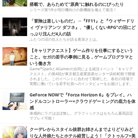
搭載で、あらためて“原典”に触れるのにぴったり
シリーズ第1作が現行機向けの新機能を備えて復活！
「冒険は楽しいものだ」 ─『FF11』と『ウィザードリ
ィ ヴァリアンツ ダフネ』、"優しくないRPG"の沼にど
っぷり沈んだ4人の話
ふたつの沼の住人たちが語る奥深さとは。
【キャリアクエスト】ゲーム作りを仕事にするという
こと。セガの若手の事例に見る，ゲームプログラマと
いう働き方
Game*Sparkと4Gamerの合同による就活イベント「キャリア
クエスト」の第4回が東京都立産業貿易センター浜松町館で開催
されました。このイベントに合わせて取材した、各社の現場で
実際に働いている若手社員へのインタビューをお届けします。
GeForce NOWで『Forza Horizon 6』をプレイ。ハ
ンドルコントローラー×クラウドゲーミングの底力を体
感
体感的にラグはほぼ無し。グラフィックスはもちろん最高設定
でプレイ可能！
クーデレからスタイル抜群お姉さんまでよりどりみど
りな人外娘たちとホテル経営しよう！「クトゥルフ×美