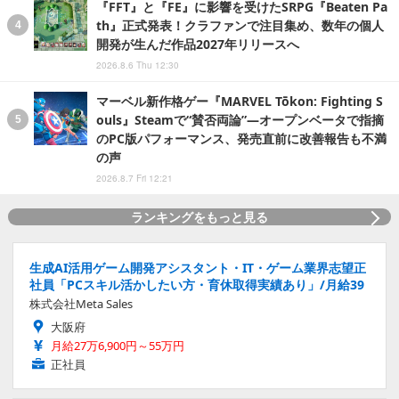
『FFT』と『FE』に影響を受けたSRPG『Beaten Pa
th』正式発表！クラファンで注目集め、数年の個人
開発が生んだ作品2027年リリースへ
2026.8.6 Thu 12:30
マーベル新作格ゲー『MARVEL Tōkon: Fighting S
ouls』Steamで“賛否両論”―オープンベータで指摘
のPC版パフォーマンス、発売直前に改善報告も不満
の声
2026.8.7 Fri 12:21
ランキングをもっと見る
生成AI活用ゲーム開発アシスタント・IT・ゲーム業界志望正
社員「PCスキル活かしたい方・育休取得実績あり」/月給39
株式会社Meta Sales
大阪府
月給27万6,900円～55万円
正社員