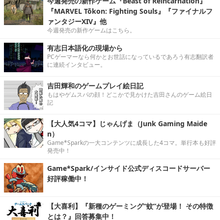
今週発売の新作ゲーム『Beast of Reincarnation』
『MARVEL Tōkon: Fighting Souls』『ファイナルフ
ァンタジーXIV』他
今週発売の新作ゲームはこちら。
有志日本語化の現場から
PCゲーマーなら何かとお世話になっているであろう有志翻訳者
に連続インタビュー。
吉田輝和のゲームプレイ絵日記
もはやゲムスパの顔！どこかで見かけた吉田さんのゲーム絵日
記
【大人気4コマ】じゃんげま（Junk Gaming Maide
n）
Game*Sparkの一大コンテンツに成長した4コマ。単行本も好評
発売中！
Game*Spark/インサイド公式ディスコードサーバー
好評稼働中！
【大喜利】『新種のゲーミング“蚊”が登場！ その特徴
とは？』回答募集中！