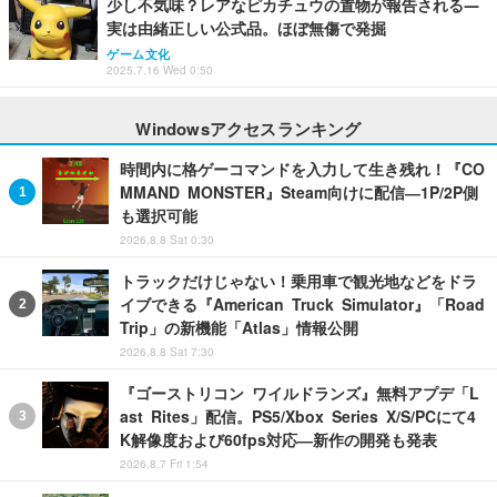
少し不気味？レアなピカチュウの置物が報告される―
実は由緒正しい公式品。ほぼ無傷で発掘
ゲーム文化
2025.7.16 Wed 0:50
Windowsアクセスランキング
時間内に格ゲーコマンドを入力して生き残れ！『CO
MMAND MONSTER』Steam向けに配信―1P/2P側
も選択可能
2026.8.8 Sat 0:30
トラックだけじゃない！乗用車で観光地などをドラ
イブできる『American Truck Simulator』「Road
Trip」の新機能「Atlas」情報公開
2026.8.8 Sat 7:30
『ゴーストリコン ワイルドランズ』無料アプデ「L
ast Rites」配信。PS5/Xbox Series X/S/PCにて4
K解像度および60fps対応―新作の開発も発表
2026.8.7 Fri 1:54