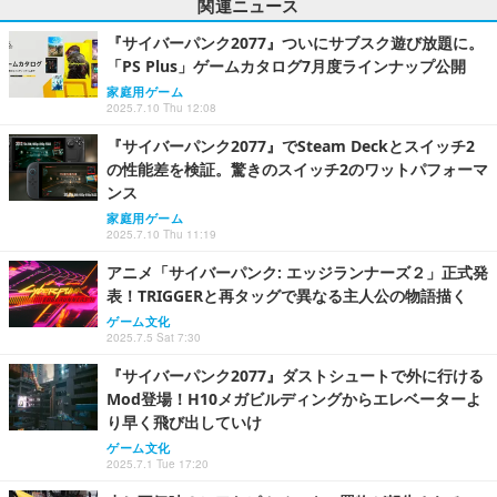
関連ニュース
『サイバーパンク2077』ついにサブスク遊び放題に。
「PS Plus」ゲームカタログ7月度ラインナップ公開
家庭用ゲーム
2025.7.10 Thu 12:08
『サイバーパンク2077』でSteam Deckとスイッチ2
の性能差を検証。驚きのスイッチ2のワットパフォーマ
ンス
家庭用ゲーム
2025.7.10 Thu 11:19
アニメ「サイバーパンク: エッジランナーズ２」正式発
表！TRIGGERと再タッグで異なる主人公の物語描く
ゲーム文化
2025.7.5 Sat 7:30
『サイバーパンク2077』ダストシュートで外に行ける
Mod登場！H10メガビルディングからエレベーターよ
り早く飛び出していけ
ゲーム文化
2025.7.1 Tue 17:20