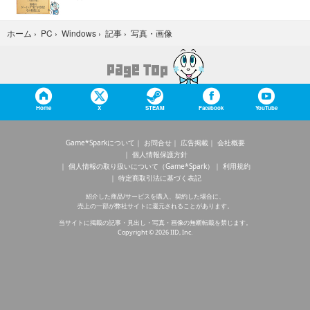
写真・画像
ホーム
›
PC
›
Windows
›
記事
›
Home
X
STEAM
Facebook
YouTube
Game*Sparkについて
お問合せ
広告掲載
会社概要
個人情報保護方針
個人情報の取り扱いについて（Game*Spark）
利用規約
特定商取引法に基づく表記
紹介した商品/サービスを購入、契約した場合に、
売上の一部が弊社サイトに還元されることがあります。
当サイトに掲載の記事・見出し・写真・画像の無断転載を禁じます。
Copyright © 2026 IID, Inc.