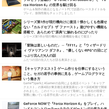
rza Horizon 6』の世界を駆け回る
ゲーム＆制作の拠点となるノートPCで話題のレースタイトルを
プレイ。放熱性能もチェックしました！
シリーズ第1作が現行機向けに復活！懐かしくも色褪せ
ない『カルドセプト ザ ファースト』遊びやすい機能も
搭載で、あらためて“原典”に触れるのにぴったり
シリーズ第1作が現行機向けの新機能を備えて復活！
「冒険は楽しいものだ」 ─『FF11』と『ウィザードリ
ィ ヴァリアンツ ダフネ』、"優しくないRPG"の沼にど
っぷり沈んだ4人の話
ふたつの沼の住人たちが語る奥深さとは。
【キャリアクエスト】ゲーム作りを仕事にするという
こと。セガの若手の事例に見る，ゲームプログラマと
いう働き方
Game*Sparkと4Gamerの合同による就活イベント「キャリア
クエスト」の第4回が東京都立産業貿易センター浜松町館で開催
されました。このイベントに合わせて取材した、各社の現場で
実際に働いている若手社員へのインタビューをお届けします。
GeForce NOWで『Forza Horizon 6』をプレイ。ハ
ンドルコントローラー×クラウドゲーミングの底力を体