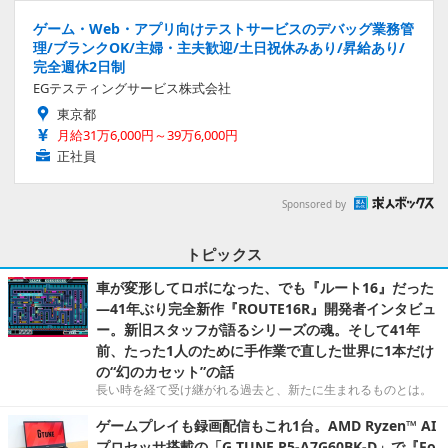
ゲーム・Web・アプリ向けテストサービスのデバッグ業務管
理/ブランクOK/主婦・主夫歓迎/土日祝休みあり/昇給あり/
完全週休2日制
EGテスティングサービス株式会社
東京都
月給31万6,000円～39万6,000円
正社員
Sponsored by
トピックス
車が変形してロボになった、でも『ルート16』だった
―41年ぶり完全新作『ROUTE16R』開発者インタビュ
ー。新旧スタッフが語るシリーズの魂。そして41年
前、たった1人のために手作業で直した世界に1本だけ
の“幻のカセット”の話
長い時を経て受け継がれる過去と、新たに生まれるものとは。
ゲームプレイも録画配信もこれ1台。AMD Ryzen™ AI
プロセッサ搭載の「G TUNE P5-A7G60BK-D」で『Fo