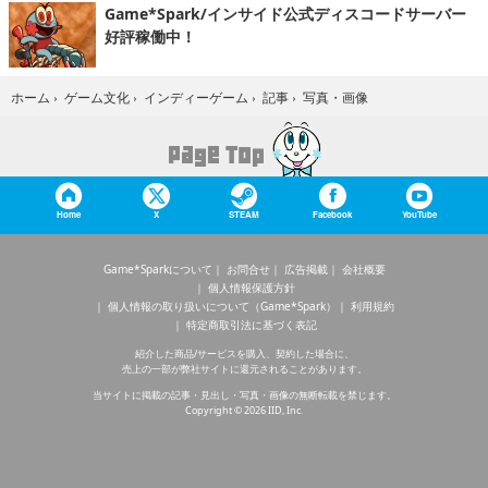
Game*Spark/インサイド公式ディスコードサーバー
好評稼働中！
写真・画像
ホーム
›
ゲーム文化
›
インディーゲーム
›
記事
›
Home
X
STEAM
Facebook
YouTube
Game*Sparkについて
お問合せ
広告掲載
会社概要
個人情報保護方針
個人情報の取り扱いについて（Game*Spark）
利用規約
特定商取引法に基づく表記
紹介した商品/サービスを購入、契約した場合に、
売上の一部が弊社サイトに還元されることがあります。
当サイトに掲載の記事・見出し・写真・画像の無断転載を禁じます。
Copyright © 2026 IID, Inc.