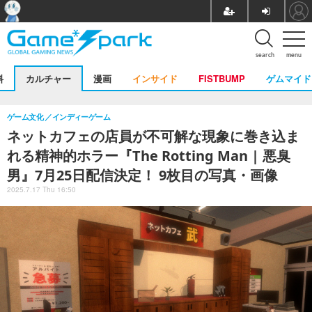
search
menu
料
カルチャー
漫画
インサイド
FISTBUMP
ゲムマイド
ゲーム文化
インディーゲーム
ネットカフェの店員が不可解な現象に巻き込ま
れる精神的ホラー『The Rotting Man | 悪臭
男』7月25日配信決定！ 9枚目の写真・画像
2025.7.17 Thu 16:50