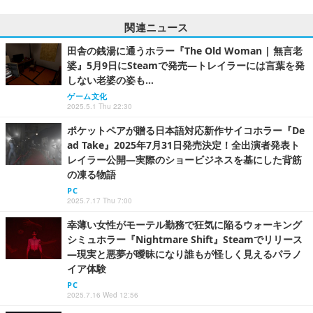
関連ニュース
田舎の銭湯に通うホラー『The Old Woman | 無言老
婆』5月9日にSteamで発売―トレイラーには言葉を発
しない老婆の姿も…
ゲーム文化
2025.5.1 Thu 22:30
ポケットペアが贈る日本語対応新作サイコホラー『De
ad Take』2025年7月31日発売決定！全出演者発表ト
レイラー公開―実際のショービジネスを基にした背筋
の凍る物語
PC
2025.7.17 Thu 7:00
幸薄い女性がモーテル勤務で狂気に陥るウォーキング
シミュホラー『Nightmare Shift』Steamでリリース
―現実と悪夢が曖昧になり誰もが怪しく見えるパラノ
イア体験
PC
2025.7.16 Wed 12:56