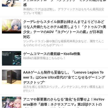
感
体感的にラグはほぼ無し。グラフィックスはもちろん最高設定
でプレイ可能！
クーデレからスタイル抜群お姉さんまでよりどりみど
りな人外娘たちとホテル経営しよう！「クトゥルフ×美
少女」テーマのADV『ヨグ=ソトースの庭』が日本語
対応
ツンデレドラゴン娘や無口な複眼死神美少女など、属性てんこ
もりのヒロインたちがアツい！
ゲームコマースの最前線ーXsolla特集
Xsollaの最新情報はこちらから！
AAAゲームも制作も妥協なし。「Lenovo Legion To
wer 5」はCore Ultra世代の“全てこなせるゲーミング
デスクトップ”
迫力を感じる強力スペック。メンテナンスしやすい構造もあり
がたい！
アニマや新要素のさらなる“進化”を目撃せよ！HoYov
erse新作『崩壊：ネクサスアニマ』第2回βテストの