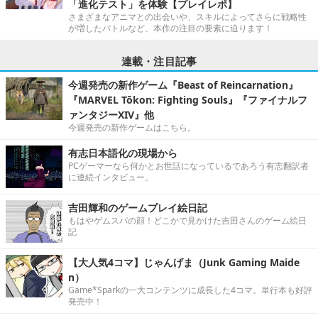
「進化テスト」を体験【プレイレポ】
さまざまなアニマとの出会いや、スキルによってさらに戦略性
が増したバトルなど、本作の注目の要素に迫ります！
連載・注目記事
今週発売の新作ゲーム『Beast of Reincarnation』
『MARVEL Tōkon: Fighting Souls』『ファイナルフ
ァンタジーXIV』他
今週発売の新作ゲームはこちら。
有志日本語化の現場から
PCゲーマーなら何かとお世話になっているであろう有志翻訳者
に連続インタビュー。
吉田輝和のゲームプレイ絵日記
もはやゲムスパの顔！どこかで見かけた吉田さんのゲーム絵日
記
【大人気4コマ】じゃんげま（Junk Gaming Maide
n）
Game*Sparkの一大コンテンツに成長した4コマ。単行本も好評
発売中！