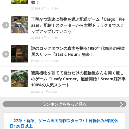
始！
2026.8.6 Thu 19:30
丁寧かつ迅速に荷物を運ぶ配送ゲーム『Cargo, Ple
ase!』配信！スクーターから大型トラックまでステ
ップアップしていこう
2026.8.6 Thu 14:45
謎のロックダウンの真実を探る1980年代舞台の報道
局スリラー『Static Hour』発表！
2026.8.6 Thu 18:00
観葉植物を育てて自分だけの植物屋さんを開く癒し
のゲーム『Leafy Corner』配信開始！Steam好評率
100%の人気スタート
2026.7.31 Fri 10:30
ランキングをもっと見る
「27卒・新卒」ゲーム画面制作スタッフ/土日祝休み/年間休
日120日以上