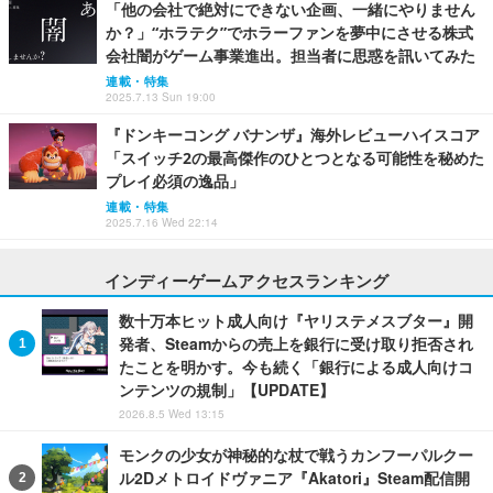
「他の会社で絶対にできない企画、一緒にやりません
か？」“ホラテク”でホラーファンを夢中にさせる株式
会社闇がゲーム事業進出。担当者に思惑を訊いてみた
連載・特集
2025.7.13 Sun 19:00
『ドンキーコング バナンザ』海外レビューハイスコア
「スイッチ2の最高傑作のひとつとなる可能性を秘めた
プレイ必須の逸品」
連載・特集
2025.7.16 Wed 22:14
インディーゲームアクセスランキング
数十万本ヒット成人向け『ヤリステメスブター』開
発者、Steamからの売上を銀行に受け取り拒否され
たことを明かす。今も続く「銀行による成人向けコ
ンテンツの規制」【UPDATE】
2026.8.5 Wed 13:15
モンクの少女が神秘的な杖で戦うカンフーパルクー
ル2Dメトロイドヴァニア『Akatori』Steam配信開