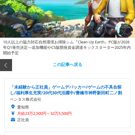
10人以上の協力対応自然環境お掃除シム『Clean Up Earth』PC版が2026
年Q1発売決定―追加機能やCS版開発資金調達キックスターター2025年内
開始予定
この記事へ戻る
「未経験から正社員」ゲームデバッカー/ゲームの不具合探
し/福利厚生充実/20代30代活躍中/豊橋市神野新田町二ノ割
ベンタス株式会社
愛知県
月給23万2,500円～32万5,500円
正社員