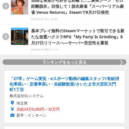
自由な角度から好きな距離で…ご褒美シーン「ゼロ
距離脱衣」目指して！脱衣麻雀『スーパーリアル麻
雀 Venus Returns』Steamで8月27日発売
2026.8.6 Thu 12:00
基本プレイ無料のSteamマーケットで取引できる新
たな放置ハクスラRPG『My Party Is Grinding』8
月27日リリースへ―サーバー安定性を重視
2026.8.5 Wed 17:15
ランキングをもっと見る
「27卒」ゲーム実況・eスポーツ動画の編集スタッフ/有給消
化率高い・定着率高い・未経験歓迎/さいたま市大宮区大門
町1丁目
株式会社ELシステム
埼玉県
月給24万9,200円～32万円
新卒・インターン