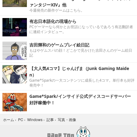
ァンタジーXIV』他
今週発売の新作ゲームはこちら。
有志日本語化の現場から
PCゲーマーなら何かとお世話になっているであろう有志翻訳者
に連続インタビュー。
吉田輝和のゲームプレイ絵日記
もはやゲムスパの顔！どこかで見かけた吉田さんのゲーム絵日
記
【大人気4コマ】じゃんげま（Junk Gaming Maide
n）
Game*Sparkの一大コンテンツに成長した4コマ。単行本も好評
発売中！
Game*Spark/インサイド公式ディスコードサーバー
好評稼働中！
写真・画像
ホーム
›
PC
›
Windows
›
記事
›