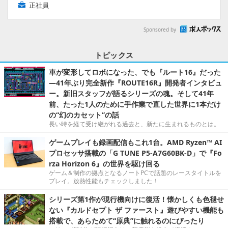
正社員
Sponsored by
トピックス
車が変形してロボになった、でも『ルート16』だった
―41年ぶり完全新作『ROUTE16R』開発者インタビュ
ー。新旧スタッフが語るシリーズの魂。そして41年
前、たった1人のために手作業で直した世界に1本だけ
の“幻のカセット”の話
長い時を経て受け継がれる過去と、新たに生まれるものとは。
ゲームプレイも録画配信もこれ1台。AMD Ryzen™ AI
プロセッサ搭載の「G TUNE P5-A7G60BK-D」で『Fo
rza Horizon 6』の世界を駆け回る
ゲーム＆制作の拠点となるノートPCで話題のレースタイトルを
プレイ。放熱性能もチェックしました！
シリーズ第1作が現行機向けに復活！懐かしくも色褪せ
ない『カルドセプト ザ ファースト』遊びやすい機能も
搭載で、あらためて“原典”に触れるのにぴったり