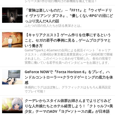
シリーズ第1作が現行機向けの新機能を備えて復活！
「冒険は楽しいものだ」 ─『FF11』と『ウィザードリ
ィ ヴァリアンツ ダフネ』、"優しくないRPG"の沼にど
っぷり沈んだ4人の話
ふたつの沼の住人たちが語る奥深さとは。
【キャリアクエスト】ゲーム作りを仕事にするという
こと。セガの若手の事例に見る，ゲームプログラマと
いう働き方
Game*Sparkと4Gamerの合同による就活イベント「キャリア
クエスト」の第4回が東京都立産業貿易センター浜松町館で開催
されました。このイベントに合わせて取材した、各社の現場で
実際に働いている若手社員へのインタビューをお届けします。
GeForce NOWで『Forza Horizon 6』をプレイ。ハ
ンドルコントローラー×クラウドゲーミングの底力を体
感
体感的にラグはほぼ無し。グラフィックスはもちろん最高設定
でプレイ可能！
クーデレからスタイル抜群お姉さんまでよりどりみど
りな人外娘たちとホテル経営しよう！「クトゥルフ×美
少女」テーマのADV『ヨグ=ソトースの庭』が日本語