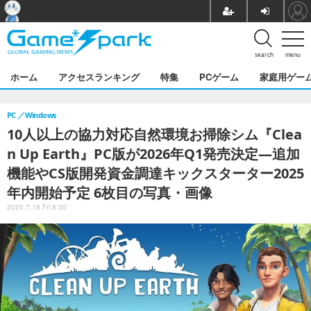
search
menu
ホーム
アクセスランキング
特集
PCゲーム
家庭用ゲー
PC
Windows
10人以上の協力対応自然環境お掃除シム『Clea
n Up Earth』PC版が2026年Q1発売決定―追加
機能やCS版開発資金調達キックスターター2025
年内開始予定 6枚目の写真・画像
2025.7.18 Fri 8:30