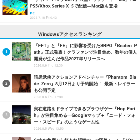
PS5/Xbox Series X|Sで配信―Mac版も登場
PC
2025.7.18 Fri 0:43
Windowsアクセスランキング
『FFT』と『FE』に影響を受けたSRPG『Beaten P
ath』正式発表！クラファンで注目集め、数年の個人
開発が生んだ作品2027年リリースへ
2026.8.6 Thu 12:30
暗黒武侠アクションアドベンチャー『Phantom Bla
de Zero』8月12日より予約開始！ 最新トレイラー
も公開予定
2026.8.6 Thu 17:30
実在道路をドライブできるブラウザゲー『Hop.Eart
h』が注目集める―Googleマップ＋『ニード・フォ
ー・スピード』のようなゲーム性
2026.8.5 Wed 13:50