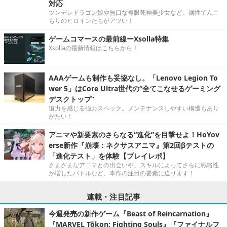
対応
ツンデレドラゴン娘や無口な複眼死神美少女など、属性てんこ
もりのヒロインたちがアツい！
ゲームコマースの最前線ーXsolla特集
Xsollaの最新情報はこちらから！
AAAゲームも制作も妥協なし。「Lenovo Legion To
wer 5」はCore Ultra世代の“全てこなせるゲーミング
デスクトップ”
迫力を感じる強力スペック。メンテナンスしやすい構造もあり
がたい！
アニマや新要素のさらなる“進化”を目撃せよ！HoYov
erse新作『崩壊：ネクサスアニマ』第2回βテストの
「進化テスト」を体験【プレイレポ】
さまざまなアニマとの出会いや、スキルによってさらに戦略性
が増したバトルなど、本作の注目の要素に迫ります！
連載・注目記事
今週発売の新作ゲーム『Beast of Reincarnation』
『MARVEL Tōkon: Fighting Souls』『ファイナルフ