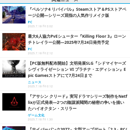
『ペルソナ4 リバイバル』Steamストア＆PSストアペ
ージ公開―シリーズ屈指の人気作リメイク版
PC
2025.7.18 Fri 3:02
最大6人協力PvEシューター『Killing Floor 3』ローン
チトレイラー公開―2025年7月24日発売予定
PC
2025.7.18 Fri 2:12
【PC版無料配布開始】文明発展SLG『シドマイヤーズ
シヴィライゼーション VI プラチナ・エディション』E
pic Gamesストアにて7月24日まで
ニュース
2025.7.18 Fri 0:12
『アサシン クリード』実写ドラマシリーズ制作をNetf
lixが正式発表―2つの陰謀派閥間の秘密の争いを描い
たハイオクタン・スリラー
ゲーム文化
2025.7.18 Fri 1:30
『サイバーパンク2077』大型アップデート「2.3」PC/