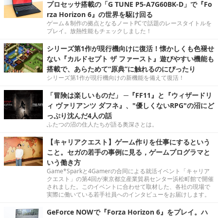
プロセッサ搭載の「G TUNE P5-A7G60BK-D」で『Fo
rza Horizon 6』の世界を駆け回る
ゲーム＆制作の拠点となるノートPCで話題のレースタイトルを
プレイ。放熱性能もチェックしました！
シリーズ第1作が現行機向けに復活！懐かしくも色褪せ
ない『カルドセプト ザ ファースト』遊びやすい機能も
搭載で、あらためて“原典”に触れるのにぴったり
シリーズ第1作が現行機向けの新機能を備えて復活！
「冒険は楽しいものだ」 ─『FF11』と『ウィザードリ
ィ ヴァリアンツ ダフネ』、"優しくないRPG"の沼にど
っぷり沈んだ4人の話
ふたつの沼の住人たちが語る奥深さとは。
【キャリアクエスト】ゲーム作りを仕事にするという
こと。セガの若手の事例に見る，ゲームプログラマと
いう働き方
Game*Sparkと4Gamerの合同による就活イベント「キャリア
クエスト」の第4回が東京都立産業貿易センター浜松町館で開催
されました。このイベントに合わせて取材した、各社の現場で
実際に働いている若手社員へのインタビューをお届けします。
GeForce NOWで『Forza Horizon 6』をプレイ。ハ