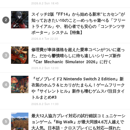
2026.8.2 Sun 18:45
スイッチ2版『FF14』から始める新米“ヒカセン”が
知っておきたい10のこと―めっちゃ遊べる「フリー
トライアル」や、初心者でも安心の「コンテンツサ
ポーター」システム【特集】
2026.8.4 Tue 22:20
修理費が車体価格を超えた愛車コペンがついに逝っ
た。だから鬱憤晴らしに待ち遠しいシリーズ新作
『Car Mechanic Simulator 2026』に行く
2026.8.2 Sun 12:00
『ゼノブレイド2 Nintendo Switch 2 Edition』新
衣装のホムラ＆ヒカリがたまらん！ゲームフリーク
や『サイレントヒル』新作も嗜むゲムスパ注目タイ
トルまとめ#3
2026.8.2 Sun 11:00
最大12人協力プレイ対応の試行錯誤コミュニケーシ
ョンゲーム『Big Walk』が最大同接4.6万人越えで
大人気。日本語・クロスプレイにも対応―採れた