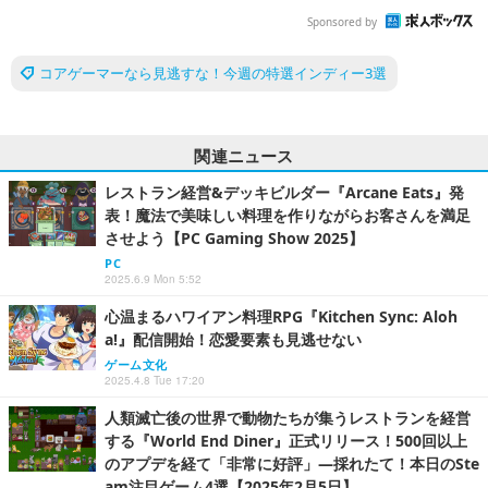
Sponsored by
コアゲーマーなら見逃すな！今週の特選インディー3選
関連ニュース
レストラン経営&デッキビルダー『Arcane Eats』発
表！魔法で美味しい料理を作りながらお客さんを満足
させよう【PC Gaming Show 2025】
PC
2025.6.9 Mon 5:52
心温まるハワイアン料理RPG『Kitchen Sync: Aloh
a!』配信開始！恋愛要素も見逃せない
ゲーム文化
2025.4.8 Tue 17:20
人類滅亡後の世界で動物たちが集うレストランを経営
する『World End Diner』正式リリース！500回以上
のアプデを経て「非常に好評」―採れたて！本日のSte
am注目ゲーム4選【2025年2月5日】