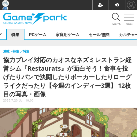
search
menu
グ
特集
PCゲーム
家庭用ゲーム
セール/無料
カルチャ
連載・特集
特集
協力プレイ対応のカオスなネズミレストラン経
営シム『Restaurats』が面白そう！食事を投
げたりパンで決闘したりポーカーしたりローグ
ライクだったり【今週のインディー3選】 12枚
目の写真・画像
2025.7.20 Sun 10:00