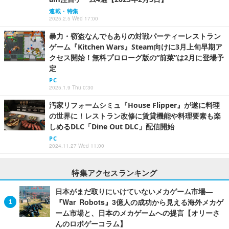
連載・特集
2025.2.5 Wed 17:00
暴力・窃盗なんでもありの対戦パーティーレストラン
ゲーム『Kitchen Wars』Steam向けに3月上旬早期ア
クセス開始！無料プロローグ版の“前菜”は2月に登場予
定
PC
2025.1.9 Thu 0:30
汚家リフォームシミュ『House Flipper』が遂に料理
の世界に！レストラン改修に賃貸機能や料理要素も楽
しめるDLC「Dine Out DLC」配信開始
PC
2024.11.27 Wed 11:00
特集アクセスランキング
日本がまだ取りにいけていないメカゲーム市場―
『War Robots』3億人の成功から見える海外メカゲ
ーム市場と、日本のメカゲームへの提言【オリーさ
んのロボゲーコラム】