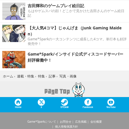
吉田輝和のゲームプレイ絵日記
もはやゲムスパの顔！どこかで見かけた吉田さんのゲーム絵日
記
【大人気4コマ】じゃんげま（Junk Gaming Maide
n）
Game*Sparkの一大コンテンツに成長した4コマ。単行本も好評
発売中！
Game*Spark/インサイド公式ディスコードサーバー
好評稼働中！
写真・画像
ホーム
›
連載・特集
›
特集
›
記事
›
Home
X
STEAM
Facebook
YouTube
Game*Sparkについて
お問合せ
広告掲載
会社概要
個人情報保護方針