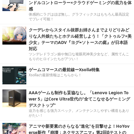
ンドルコントローラー×クラウドゲーミングの底力を体
感
体感的にラグはほぼ無し。グラフィックスはもちろん最高設定
でプレイ可能！
クーデレからスタイル抜群お姉さんまでよりどりみど
りな人外娘たちとホテル経営しよう！「クトゥルフ×美
少女」テーマのADV『ヨグ=ソトースの庭』が日本語
対応
ツンデレドラゴン娘や無口な複眼死神美少女など、属性てんこ
もりのヒロインたちがアツい！
ゲームコマースの最前線ーXsolla特集
Xsollaの最新情報はこちらから！
AAAゲームも制作も妥協なし。「Lenovo Legion To
wer 5」はCore Ultra世代の“全てこなせるゲーミング
デスクトップ”
迫力を感じる強力スペック。メンテナンスしやすい構造もあり
がたい！
アニマや新要素のさらなる“進化”を目撃せよ！HoYov
erse新作『崩壊：ネクサスアニマ』第2回βテストの