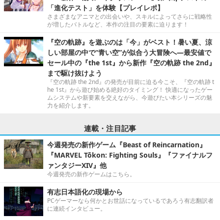
「進化テスト」を体験【プレイレポ】
さまざまなアニマとの出会いや、スキルによってさらに戦略性
が増したバトルなど、本作の注目の要素に迫ります！
『空の軌跡』を遊ぶのは「今」がベスト！暑い夏、涼
しい部屋の中で“青い空”が似合う大冒険へ―最安値で
セール中の『the 1st』から新作『空の軌跡 the 2nd』
まで駆け抜けよう
『空の軌跡 the 2nd』の発売が目前に迫る今こそ、『空の軌跡 t
he 1st』から遊び始める絶好のタイミング！ 快適になったゲー
ムシステムや新要素を交えながら、今遊びたい本シリーズの魅
力を紹介します。
連載・注目記事
今週発売の新作ゲーム『Beast of Reincarnation』
『MARVEL Tōkon: Fighting Souls』『ファイナルフ
ァンタジーXIV』他
今週発売の新作ゲームはこちら。
有志日本語化の現場から
PCゲーマーなら何かとお世話になっているであろう有志翻訳者
に連続インタビュー。