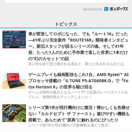
Sponsored by
トピックス
車が変形してロボになった、でも『ルート16』だった
―41年ぶり完全新作『ROUTE16R』開発者インタビュ
ー。新旧スタッフが語るシリーズの魂。そして41年
前、たった1人のために手作業で直した世界に1本だけ
の“幻のカセット”の話
長い時を経て受け継がれる過去と、新たに生まれるものとは。
ゲームプレイも録画配信もこれ1台。AMD Ryzen™ AI
プロセッサ搭載の「G TUNE P5-A7G60BK-D」で『Fo
rza Horizon 6』の世界を駆け回る
ゲーム＆制作の拠点となるノートPCで話題のレースタイトルを
プレイ。放熱性能もチェックしました！
シリーズ第1作が現行機向けに復活！懐かしくも色褪せ
ない『カルドセプト ザ ファースト』遊びやすい機能も
搭載で、あらためて“原典”に触れるのにぴったり
シリーズ第1作が現行機向けの新機能を備えて復活！