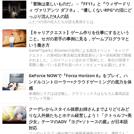
「冒険は楽しいものだ」 ─『FF11』と『ウィザードリ
ィ ヴァリアンツ ダフネ』、"優しくないRPG"の沼にど
っぷり沈んだ4人の話
ふたつの沼の住人たちが語る奥深さとは。
【キャリアクエスト】ゲーム作りを仕事にするという
こと。セガの若手の事例に見る，ゲームプログラマと
いう働き方
Game*Sparkと4Gamerの合同による就活イベント「キャリア
クエスト」の第4回が東京都立産業貿易センター浜松町館で開催
されました。このイベントに合わせて取材した、各社の現場で
実際に働いている若手社員へのインタビューをお届けします。
GeForce NOWで『Forza Horizon 6』をプレイ。ハ
ンドルコントローラー×クラウドゲーミングの底力を体
感
体感的にラグはほぼ無し。グラフィックスはもちろん最高設定
でプレイ可能！
クーデレからスタイル抜群お姉さんまでよりどりみど
りな人外娘たちとホテル経営しよう！「クトゥルフ×美
少女」テーマのADV『ヨグ=ソトースの庭』が日本語
対応
ツンデレドラゴン娘や無口な複眼死神美少女など、属性てんこ