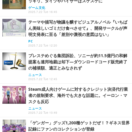
ッキリ、タイツやバイザーはスケスケに
ゲーム文化
2025.7.22 Tue 16:45
テーマや描写が物議を醸すビジュアルノベル『いちば
ん美味しいゴミだけ食べさせて』、開発サークルが声
明文発表に至る「差別や蔑視の意図はない」
PC
2025.7.22 Tue 12:20
プレステめぐる集団訴訟、ソニーが約11.5億円の和解
提案も連邦地裁は却下―ダウンロードコード販売終了
の補填額、適正とみなされず
ニュース
2025.7.22 Tue 12:45
Steam成人向けゲームに対するクレジット決済代行業
者の規制要求、海外でも大きな話題に。イーロン・マ
スクも反応
ニュース
2025.7.22 Tue 10:49
「ゲンガー」グッズ1,200種ゲットだぜ！？ギネス世界
記録にファンのコレクションが登録