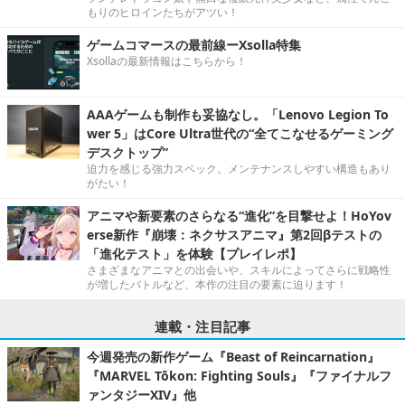
もりのヒロインたちがアツい！
ゲームコマースの最前線ーXsolla特集
Xsollaの最新情報はこちらから！
AAAゲームも制作も妥協なし。「Lenovo Legion To
wer 5」はCore Ultra世代の“全てこなせるゲーミング
デスクトップ”
迫力を感じる強力スペック。メンテナンスしやすい構造もあり
がたい！
アニマや新要素のさらなる“進化”を目撃せよ！HoYov
erse新作『崩壊：ネクサスアニマ』第2回βテストの
「進化テスト」を体験【プレイレポ】
さまざまなアニマとの出会いや、スキルによってさらに戦略性
が増したバトルなど、本作の注目の要素に迫ります！
連載・注目記事
今週発売の新作ゲーム『Beast of Reincarnation』
『MARVEL Tōkon: Fighting Souls』『ファイナルフ
ァンタジーXIV』他