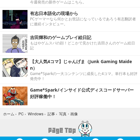
今週発売の新作ゲームはこちら。
有志日本語化の現場から
PCゲーマーなら何かとお世話になっているであろう有志翻訳者
に連続インタビュー。
吉田輝和のゲームプレイ絵日記
もはやゲムスパの顔！どこかで見かけた吉田さんのゲーム絵日
記
【大人気4コマ】じゃんげま（Junk Gaming Maide
n）
Game*Sparkの一大コンテンツに成長した4コマ。単行本も好評
発売中！
Game*Spark/インサイド公式ディスコードサーバー
好評稼働中！
写真・画像
ホーム
›
PC
›
Windows
›
記事
›