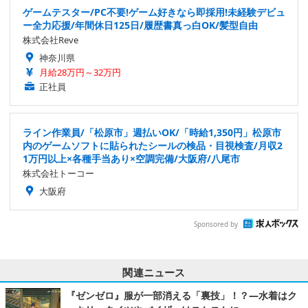
ゲームテスター/PC不要!ゲーム好きなら即採用!未経験デビュ
ー全力応援/年間休日125日/履歴書真っ白OK/髪型自由
株式会社Reve
神奈川県
月給28万円～32万円
正社員
ライン作業員/「松原市」週払いOK/「時給1,350円」松原市
内のゲームソフトに貼られたシールの検品・目視検査/月収2
1万円以上×各種手当あり×空調完備/大阪府/八尾市
株式会社トーコー
大阪府
Sponsored by
関連ニュース
『ゼンゼロ』服が一部消える「裏技」！？―水着はク