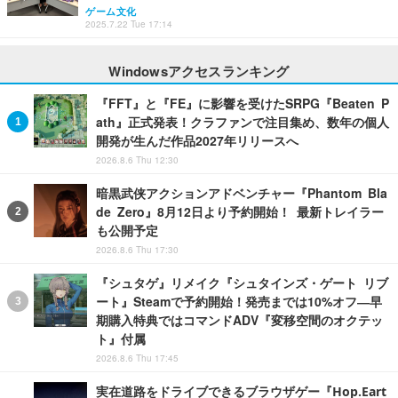
ゲーム文化
2025.7.22 Tue 17:14
Windowsアクセスランキング
『FFT』と『FE』に影響を受けたSRPG『Beaten P
ath』正式発表！クラファンで注目集め、数年の個人
開発が生んだ作品2027年リリースへ
2026.8.6 Thu 12:30
暗黒武侠アクションアドベンチャー『Phantom Bla
de Zero』8月12日より予約開始！ 最新トレイラー
も公開予定
2026.8.6 Thu 17:30
『シュタゲ』リメイク『シュタインズ・ゲート リブ
ート』Steamで予約開始！発売までは10%オフ―早
期購入特典ではコマンドADV『変移空間のオクテッ
ト』付属
2026.8.6 Thu 17:45
実在道路をドライブできるブラウザゲー『Hop.Eart