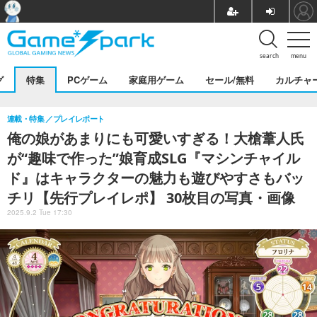
search
menu
グ
特集
PCゲーム
家庭用ゲーム
セール/無料
カルチャ
連載・特集
プレイレポート
俺の娘があまりにも可愛いすぎる！大槍葦人氏
が“趣味で作った”娘育成SLG『マシンチャイル
ド』はキャラクターの魅力も遊びやすさもバッ
チリ【先行プレイレポ】 30枚目の写真・画像
2025.9.2 Tue 17:30