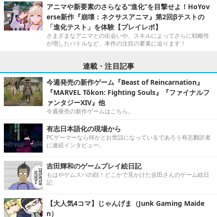
アニマや新要素のさらなる“進化”を目撃せよ！HoYov
erse新作『崩壊：ネクサスアニマ』第2回βテストの
「進化テスト」を体験【プレイレポ】
さまざまなアニマとの出会いや、スキルによってさらに戦略性
が増したバトルなど、本作の注目の要素に迫ります！
連載・注目記事
今週発売の新作ゲーム『Beast of Reincarnation』
『MARVEL Tōkon: Fighting Souls』『ファイナルフ
ァンタジーXIV』他
今週発売の新作ゲームはこちら。
有志日本語化の現場から
PCゲーマーなら何かとお世話になっているであろう有志翻訳者
に連続インタビュー。
吉田輝和のゲームプレイ絵日記
もはやゲムスパの顔！どこかで見かけた吉田さんのゲーム絵日
記
【大人気4コマ】じゃんげま（Junk Gaming Maide
n）