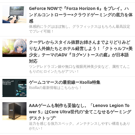
GeForce NOWで『Forza Horizon 6』をプレイ。ハ
ンドルコントローラー×クラウドゲーミングの底力を体
感
体感的にラグはほぼ無し。グラフィックスはもちろん最高設定
でプレイ可能！
クーデレからスタイル抜群お姉さんまでよりどりみど
りな人外娘たちとホテル経営しよう！「クトゥルフ×美
少女」テーマのADV『ヨグ=ソトースの庭』が日本語
対応
ツンデレドラゴン娘や無口な複眼死神美少女など、属性てんこ
もりのヒロインたちがアツい！
ゲームコマースの最前線ーXsolla特集
Xsollaの最新情報はこちらから！
AAAゲームも制作も妥協なし。「Lenovo Legion To
wer 5」はCore Ultra世代の“全てこなせるゲーミング
デスクトップ”
迫力を感じる強力スペック。メンテナンスしやすい構造もあり
がたい！