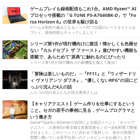
ゲームプレイも録画配信もこれ1台。AMD Ryzen™ AI
プロセッサ搭載の「G TUNE P5-A7G60BK-D」で『Fo
rza Horizon 6』の世界を駆け回る
ゲーム＆制作の拠点となるノートPCで話題のレースタイトルを
プレイ。放熱性能もチェックしました！
シリーズ第1作が現行機向けに復活！懐かしくも色褪せ
ない『カルドセプト ザ ファースト』遊びやすい機能も
搭載で、あらためて“原典”に触れるのにぴったり
シリーズ第1作が現行機向けの新機能を備えて復活！
「冒険は楽しいものだ」 ─『FF11』と『ウィザードリ
ィ ヴァリアンツ ダフネ』、"優しくないRPG"の沼にど
っぷり沈んだ4人の話
ふたつの沼の住人たちが語る奥深さとは。
【キャリアクエスト】ゲーム作りを仕事にするという
こと。セガの若手の事例に見る，ゲームプログラマと
いう働き方
Game*Sparkと4Gamerの合同による就活イベント「キャリア
クエスト」の第4回が東京都立産業貿易センター浜松町館で開催
されました。このイベントに合わせて取材した、各社の現場で
実際に働いている若手社員へのインタビューをお届けします。