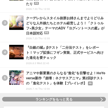
たり
PR
2026.7.30 Thu 12:00
クーデレからスタイル抜群お姉さんまでよりどりみ
どりな人外娘たちとホテル経営しよう！「クトゥル
フ×美少女」テーマのADV『ヨグ=ソトースの庭』が
日本語対応
PR
2026.7.23 Thu 12:05
『白銀の城』βテスト「二分法テスト」をレポー
ト！マップ拡張にフギン実装、正式サービスへ向け
た進化を要チェック
2026.8.5 Wed 22:45
アニマや新要素のさらなる“進化”を目撃せよ！HoYo
verse新作『崩壊：ネクサスアニマ』第2回βテスト
の「進化テスト」を体験【プレイレポ】
PR
2026.7.16 Thu 12:00
ランキングをもっと見る