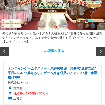
俺の娘があまりにも可愛いすぎる！大槍葦人氏が“趣味で作った”娘育成SL
G『マシンチャイルド』はキャラクターの魅力も遊びやすさもバッチリ
【先行プレイレポ】
この記事へ戻る
オンラインゲームテスター・未経験歓迎「急募/交通費支給/
平日のみOK/賞与あり」ゲーム好き必見のチャンス/府中市勤
務/8796
株式会社onlixs
東京都
月給29万2,000円～36万円
正社員