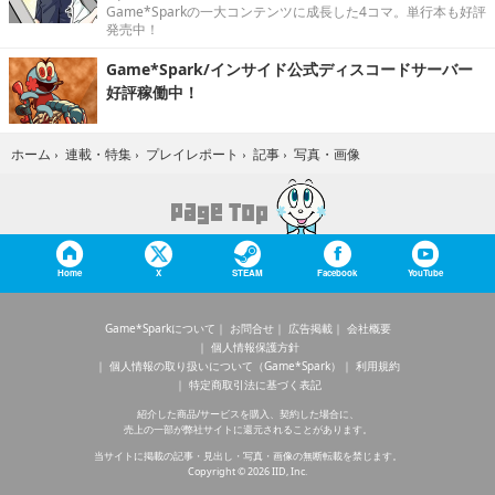
Game*Sparkの一大コンテンツに成長した4コマ。単行本も好評
発売中！
Game*Spark/インサイド公式ディスコードサーバー
好評稼働中！
写真・画像
ホーム
›
連載・特集
›
プレイレポート
›
記事
›
Home
X
STEAM
Facebook
YouTube
Game*Sparkについて
お問合せ
広告掲載
会社概要
個人情報保護方針
個人情報の取り扱いについて（Game*Spark）
利用規約
特定商取引法に基づく表記
紹介した商品/サービスを購入、契約した場合に、
売上の一部が弊社サイトに還元されることがあります。
当サイトに掲載の記事・見出し・写真・画像の無断転載を禁じます。
Copyright © 2026 IID, Inc.