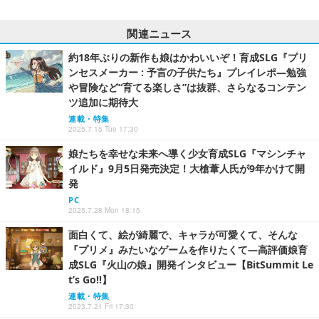
関連ニュース
約18年ぶりの新作も娘はかわいいぞ！育成SLG『プリ
ンセスメーカー : 予言の子供たち』プレイレポ―勉強
や冒険など“育てる楽しさ”は抜群、さらなるコンテン
ツ追加に期待大
連載・特集
2025.7.15 Tue 17:30
娘たちを幸せな未来へ導く少女育成SLG『マシンチャ
イルド』9月5日発売決定！大槍葦人氏が9年かけて開
発
PC
2025.7.28 Mon 18:15
面白くて、絵が綺麗で、キャラが可愛くて、そんな
『プリメ』みたいなゲームを作りたくて―高評価娘育
成SLG『火山の娘』開発インタビュー【BitSummit Le
t’s Go!!】
連載・特集
2023.7.21 Fri 17:30