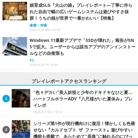
娘育成SLG『火山の娘』プレイレポート―丁寧に作ら
れた自由で幅の広いゲームシステムは遊びやすさ抜
群！うちの娘が世界で一番かわいい【特集】
連載・特集
2023.4.24 Mon 20:30
Windows 11最新アプデで「SSDが壊れた」報告がSN
Sで拡大。ユーザーからは該当アプデのアンインストー
ルなどの自衛策も
PC
2025.8.29 Fri 15:30
プレイレポートアクセスランキング
“色々デカい”美人妖怪と少年のドキドキなひと夏…
ハートフルホラーADV『八尺様がいた夏休み』プレ
イレポ
2026.8.2 Sun 19:00
シリーズ第1作が現行機向けに復活！懐かしくも色褪
せない『カルドセプト ザ ファースト』遊びやすい
機能も搭載で、あらためて“原典”に触れるのにぴっ