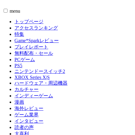
menu
トップページ
アクセスランキング
特集
Game*Sparkレビュー
プレイレポート
無料配布・セール
PCゲーム
PS5
ニンテンドースイッチ2
XBOX Series X|S
ハードウェア・周辺機器
カルチャー
インディーゲーム
漫画
海外レビュー
ゲーム業界
インタビュー
読者の声
大喜利