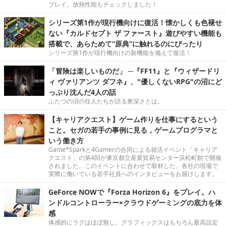
プレイ。放熱性能もチェックしました！
シリーズ第1作が現行機向けに復活！懐かしくも色褪せ
ない『カルドセプト ザ ファースト』遊びやすい機能も
搭載で、あらためて“原典”に触れるのにぴったり
シリーズ第1作が現行機向けの新機能を備えて復活！
「冒険は楽しいものだ」 ─『FF11』と『ウィザードリ
ィ ヴァリアンツ ダフネ』、"優しくないRPG"の沼にど
っぷり沈んだ4人の話
ふたつの沼の住人たちが語る奥深さとは。
【キャリアクエスト】ゲーム作りを仕事にするという
こと。セガの若手の事例に見る，ゲームプログラマと
いう働き方
Game*Sparkと4Gamerの合同による就活イベント「キャリア
クエスト」の第4回が東京都立産業貿易センター浜松町館で開催
されました。このイベントに合わせて取材した、各社の現場で
実際に働いている若手社員へのインタビューをお届けします。
GeForce NOWで『Forza Horizon 6』をプレイ。ハ
ンドルコントローラー×クラウドゲーミングの底力を体
感
体感的にラグはほぼ無し。グラフィックスはもちろん最高設定