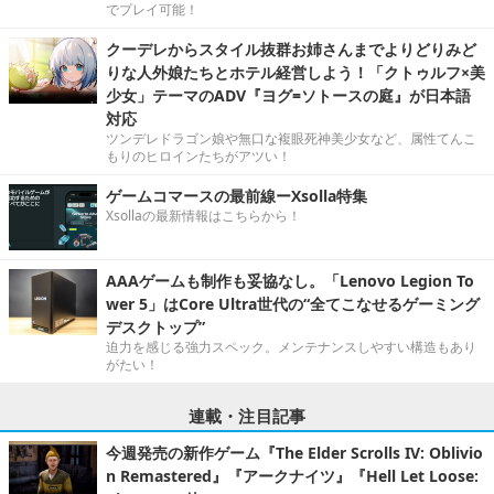
でプレイ可能！
クーデレからスタイル抜群お姉さんまでよりどりみど
りな人外娘たちとホテル経営しよう！「クトゥルフ×美
少女」テーマのADV『ヨグ=ソトースの庭』が日本語
対応
ツンデレドラゴン娘や無口な複眼死神美少女など、属性てんこ
もりのヒロインたちがアツい！
ゲームコマースの最前線ーXsolla特集
Xsollaの最新情報はこちらから！
AAAゲームも制作も妥協なし。「Lenovo Legion To
wer 5」はCore Ultra世代の“全てこなせるゲーミング
デスクトップ”
迫力を感じる強力スペック。メンテナンスしやすい構造もあり
がたい！
連載・注目記事
今週発売の新作ゲーム『The Elder Scrolls IV: Oblivio
n Remastered』『アークナイツ』『Hell Let Loose: