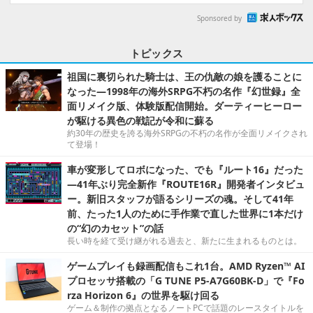
Sponsored by
トピックス
祖国に裏切られた騎士は、王の仇敵の娘を護ることに
なった―1998年の海外SRPG不朽の名作『幻世録』全
面リメイク版、体験版配信開始。ダーティーヒーロー
が駆ける異色の戦記が令和に蘇る
約30年の歴史を誇る海外SRPGの不朽の名作が全面リメイクされ
て登場！
車が変形してロボになった、でも『ルート16』だった
―41年ぶり完全新作『ROUTE16R』開発者インタビュ
ー。新旧スタッフが語るシリーズの魂。そして41年
前、たった1人のために手作業で直した世界に1本だけ
の“幻のカセット”の話
長い時を経て受け継がれる過去と、新たに生まれるものとは。
ゲームプレイも録画配信もこれ1台。AMD Ryzen™ AI
プロセッサ搭載の「G TUNE P5-A7G60BK-D」で『Fo
rza Horizon 6』の世界を駆け回る
ゲーム＆制作の拠点となるノートPCで話題のレースタイトルを