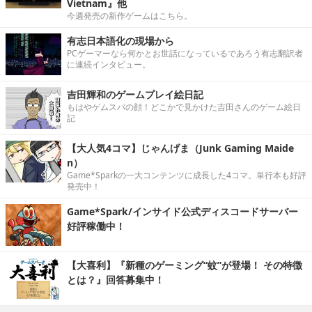
Vietnam』他
今週発売の新作ゲームはこちら。
有志日本語化の現場から
PCゲーマーなら何かとお世話になっているであろう有志翻訳者
に連続インタビュー。
吉田輝和のゲームプレイ絵日記
もはやゲムスパの顔！どこかで見かけた吉田さんのゲーム絵日
記
【大人気4コマ】じゃんげま（Junk Gaming Maide
n）
Game*Sparkの一大コンテンツに成長した4コマ。単行本も好評
発売中！
Game*Spark/インサイド公式ディスコードサーバー
好評稼働中！
【大喜利】『新種のゲーミング“蚊”が登場！ その特徴
とは？』回答募集中！