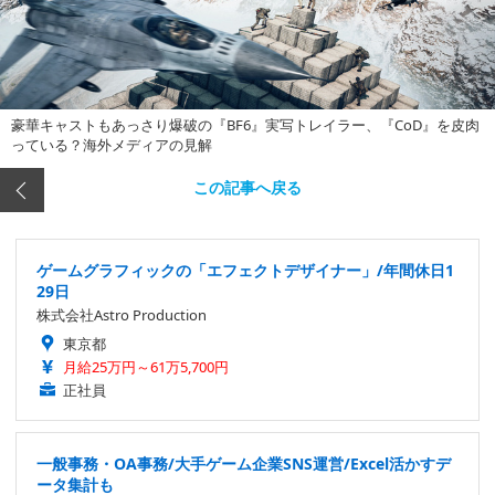
豪華キャストもあっさり爆破の『BF6』実写トレイラー、『CoD』を皮肉
っている？海外メディアの見解
この記事へ戻る
ゲームグラフィックの「エフェクトデザイナー」/年間休日1
29日
株式会社Astro Production
東京都
月給25万円～61万5,700円
正社員
一般事務・OA事務/大手ゲーム企業SNS運営/Excel活かすデ
ータ集計も