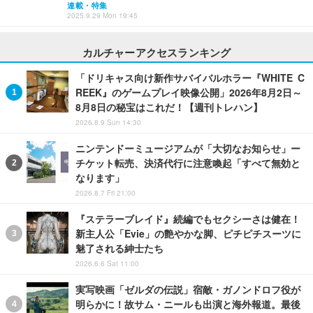
連載・特集
2025.9.29 Mon 19:45
カルチャーアクセスランキング
「ドリキャス向け新作サバイバルホラー『WHITE C
REEK』のゲームプレイ映像公開」2026年8月2日～
8月8日の秘宝はこれだ！【週刊トレハン】
2026.8.9 Sun 14:30
ニンテンドーミュージアムが「大切なお知らせ」ー
チケット転売、決済代行に注意喚起「すべて無効と
なります」
2026.8.7 Fri 21:00
『ステラーブレイド』続編でもセクシーさは健在！
新主人公「Evie」の艶やかな脚、ピチピチスーツに
魅了される紳士たち
2026.6.6 Sat 11:00
実写映画「ゼルダの伝説」宿敵・ガノンドロフ役が
明らかに！故サム・ニールも出演と海外報道。最後