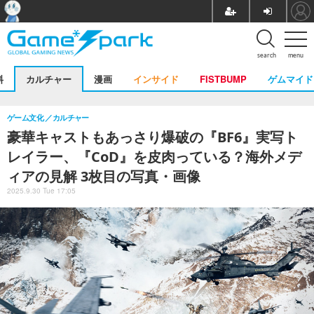
search
menu
料
カルチャー
漫画
インサイド
FISTBUMP
ゲムマイド
ゲーム文化
カルチャー
豪華キャストもあっさり爆破の『BF6』実写ト
レイラー、『CoD』を皮肉っている？海外メデ
ィアの見解 3枚目の写真・画像
2025.9.30 Tue 17:05