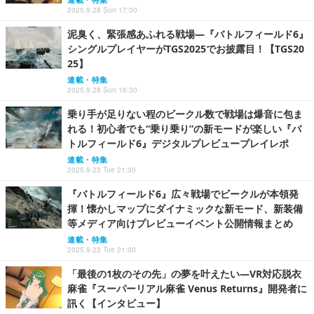
2025.9.28 Sun 17:00
泥臭く、緊張感あふれる戦場―『バトルフィールド6』
シングルプレイヤーがTGS2025でお披露目！【TGS20
25】
連載・特集
2025.9.28 Sun 16:30
乗り手が足りない程のビークル数で戦場は爆音に包ま
れる！初心者でも“乗り乗り”の新モードが楽しい『バ
トルフィールド6』デジタルプレビュープレイレポ
連載・特集
2025.9.23 Tue 21:30
『バトルフィールド6』広々戦場でビークルが本領発
揮！懐かしマップにダイナミックな新モード、新装備
等メディア向けプレビューイベント公開情報まとめ
連載・特集
2025.9.23 Tue 21:00
「最後の1枚のその先」の夢を叶えたい―VR対応脱衣
麻雀『スーパーリアル麻雀 Venus Returns』開発者に
訊く【インタビュー】