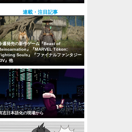
連載・注目記事
今週発売の新作ゲーム『Beast of
Reincarnation』『MARVEL Tōkon:
Fighting Souls』『ファイナルファンタジー
XIV』他
有志日本語化の現場から