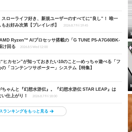
スローライフ好き、新規ユーザーのすべてに“良し”！ 唯一
しもお好み次第【プレイレポ】
2026.8.7 Fri 19:45
Ryzen™ AIプロセッサ搭載の「G TUNE P5-A7G60BK-
を駆け回る
2026.8.5 Wed 12:00
米“ヒカセン”が知っておきたい10のこと―めっちゃ遊べる「フ
心の「コンテンツサポーター」システム【特集】
ちゃんと『幻想水滸伝』。『幻想水滸伝 STAR LEAP』は
ない仕上がり！
2026.8.7 Fri 18:00
スランキングをもっと見る