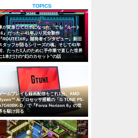
TOPICS
車が変形してロボになった、でも『ルート
16』だった―41年ぶり完全新作
『ROUTE16R』開発者インタビュー。新旧
スタッフが語るシリーズの魂。そして41年
前、たった1人のために手作業で直した世界
に1本だけの“幻のカセット”の話
ゲームプレイも録画配信もこれ1台。AMD
Ryzen™ AIプロセッサ搭載の「G TUNE P5-
A7G60BK-D」で『Forza Horizon 6』の世
界を駆け回る