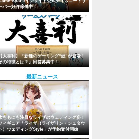
Game*Spark/インサイド公式ディスコードサ
ーバー好評稼働中！
【大喜利】『新種のゲーミング“蚊”が登場！
その特徴とは？』回答募集中！
最新ニュース
太ももにも注目なライザのウェディング姿！
フィギュア「ライザ（ライザリン・シュタウ
ト）ウェディングStyle」が予約受付開始