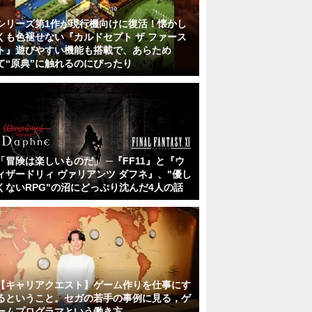
シリーズ第1作が現行機向けに復活！懐かし
くも色褪せない『カルドセプト ザ ファース
ト』遊びやすい機能も搭載で、あらため
て“原典”に触れるのにぴったり
「冒険は楽しいものだ」 ─『FF11』と『ウ
ィザードリィ ヴァリアンツ ダフネ』、"優し
くないRPG"の沼にどっぷり沈んだ4人の話
【キャリアクエスト】ゲーム作りを仕事にす
るということ。セガの若手の事例に見る，ゲ
ームプログラマという働き方