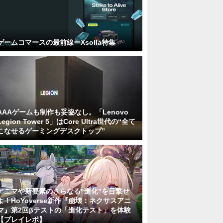
ゲームコマースの最前線ーXsolla特集
AAAゲームも制作も妥協なし。「Lenovo
Legion Tower 5」はCore Ultra世代の“全て
こなせるゲーミングデスクトップ”
アニマや新要素のさらなる“進化”を目撃せ
よ！HoYoverse新作『崩壊：ネクサスアニ
マ』第2回βテストの「進化テスト」を体験
【プレイレポ】