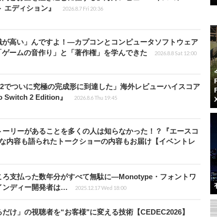
ート エディション』
2026.8.7 Fri 20:36
識が高い」んですよ！―カプコンとコンピュータソフトウェア
「ゲームの音作り」と「著作権」を学んできた
2026.8.8 Sat 12:00
チ2でついに究極の完成形に到達した」海外レビューハイスコア
witch 2 Edition』
2026.8.6 Thu 19:45
トーリーがあることを多くの人は知らなかった！？『エースコ
的な内容も語られたトークショーの内容もお届け【イベントレ
ろ支払った数年分がすべて無駄に―Monotype・フォントワ
インディー開発者は…
2025.12.17 Wed 18:00
け」の視聴者を“お客様"に変える技術【CEDEC2026】