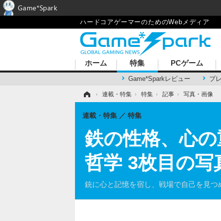
Game*Spark
ハードコアゲーマーのためのWebメディア
ホーム
特集
PCゲーム
Game*Sparkレビュー
プ
ホーム
›
連載・特集
›
特集
›
記事
›
写真・画像
連載・特集
特集
鉄の性格、心の
哲学 3枚目の写
銃に心と記憶を宿し、戦場で自己を見つ