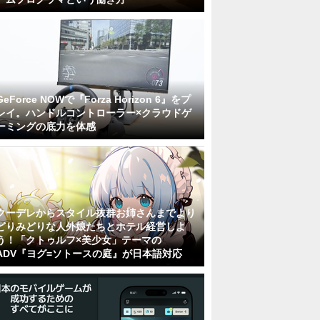
GeForce NOWで『Forza Horizon 6』をプ
レイ。ハンドルコントローラー×クラウドゲ
ーミングの底力を体感
クーデレからスタイル抜群お姉さんまでより
どりみどりな人外娘たちとホテル経営しよ
う！「クトゥルフ×美少女」テーマの
ADV『ヨグ=ソトースの庭』が日本語対応