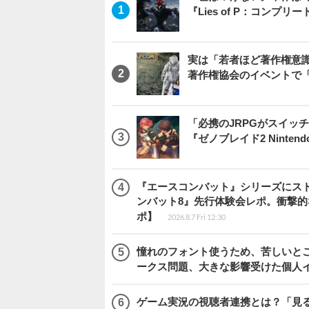
『Lies of P：コンプリ
実は「若者ほど著作権意
著作権協会のイベントで
「必携のJRPGがスイッ
『ゼノブレイド2 Nintendo S
『エースコンバット』シリーズにス
ンバット8』先行体験会レポ。衝撃
ポ】
2026.8.7 Fri 12:30
憧れのフォント使うため、苦しいとこ
ークス問題、大きな影響受けた個人
ゲーム実況の視聴者連携とは？「見るだ