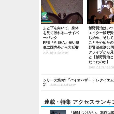
ふと下を向いて、身体
飯野賢治はいつ 
を見て照れる―サイバ
エイター飯野賢
ーパンク
じ始め、そして
FPS『MISHA』短い映
ことをやめたの
像に国内外から大反響
野賢治生誕55
クライブから見
2025.10.11 Sat 16:06
と【飯野賢治と
だったのか】
2025.10.11 Sat 21:00
シリーズ第9作『バイオハザード レクイエム
定
2025.10.11 Sat 13:59
連載・特集 アクセスランキ
「嘘はつけない。本作は