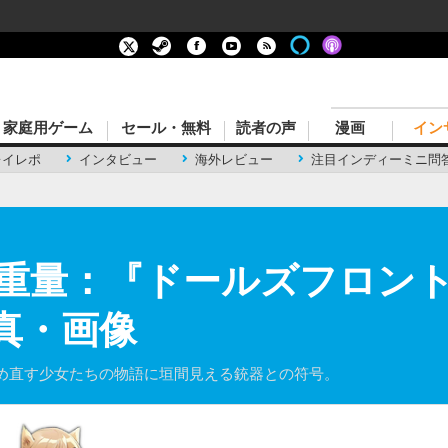
家庭用ゲーム
セール・無料
読者の声
漫画
イン
レイレポ
インタビュー
海外レビュー
注目インディーミニ問
重量：『ドールズフロン
真・画像
め直す少女たちの物語に垣間見える銃器との符号。