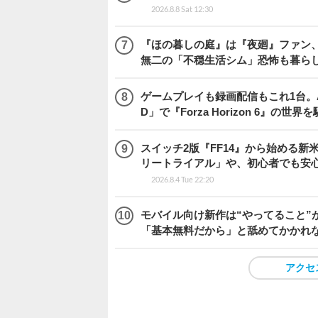
2026.8.8 Sat 12:30
『ほの暮しの庭』は『夜廻』ファン、
無二の「不穏生活シム」恐怖も暮ら
ゲームプレイも録画配信もこれ1台。AMD 
D」で『Forza Horizon 6』の世界
スイッチ2版『FF14』から始める新
リートライアル」や、初心者でも安
2026.8.4 Tue 22:20
モバイル向け新作は“やってること”が
「基本無料だから」と舐めてかかれ
アクセ