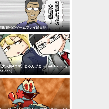
吉田輝和のゲームプレイ絵日記
【大人気4コマ】じゃんげま（Junk Gaming
Maiden）