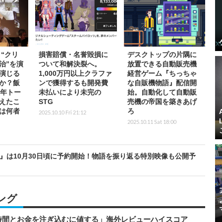
“クリ
損害賠償・名誉毀損に
デスクトップの片隅に
治”を演
ついて和解決裂へ。
放置できる自動販売機
演じる
1,000万円以上クラファ
経営ゲーム『ちっちゃ
か？飯
ンで獲得するも開発費
な自販機物語』配信開
周年トー
未払いにより未完の
始。自動化して自動販
えたこ
STG
売機の帝国を築きあげ
は何者
ろ
2025.10.10 Fri 21:12
2025.10.11 Sat 18:00
』は10月30日頃に予約開始！物語を振り返る特別映像も公開予
ング
時間とお金を注ぎ込むに値する」海外レビューハイスコア