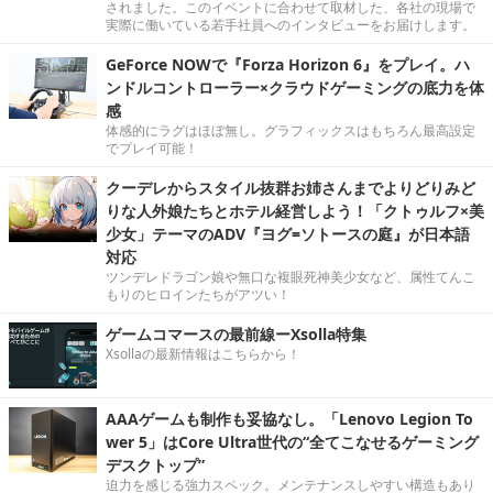
されました。このイベントに合わせて取材した、各社の現場で
実際に働いている若手社員へのインタビューをお届けします。
GeForce NOWで『Forza Horizon 6』をプレイ。ハ
ンドルコントローラー×クラウドゲーミングの底力を体
感
体感的にラグはほぼ無し。グラフィックスはもちろん最高設定
でプレイ可能！
クーデレからスタイル抜群お姉さんまでよりどりみど
りな人外娘たちとホテル経営しよう！「クトゥルフ×美
少女」テーマのADV『ヨグ=ソトースの庭』が日本語
対応
ツンデレドラゴン娘や無口な複眼死神美少女など、属性てんこ
もりのヒロインたちがアツい！
ゲームコマースの最前線ーXsolla特集
Xsollaの最新情報はこちらから！
AAAゲームも制作も妥協なし。「Lenovo Legion To
wer 5」はCore Ultra世代の“全てこなせるゲーミング
デスクトップ”
迫力を感じる強力スペック。メンテナンスしやすい構造もあり