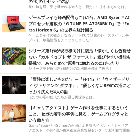
の“幻のカセット”の話
長い時を経て受け継がれる過去と、新たに生まれるものとは。
ゲームプレイも録画配信もこれ1台。AMD Ryzen™ AI
プロセッサ搭載の「G TUNE P5-A7G60BK-D」で『Fo
rza Horizon 6』の世界を駆け回る
ゲーム＆制作の拠点となるノートPCで話題のレースタイトルを
プレイ。放熱性能もチェックしました！
シリーズ第1作が現行機向けに復活！懐かしくも色褪せ
ない『カルドセプト ザ ファースト』遊びやすい機能も
搭載で、あらためて“原典”に触れるのにぴったり
シリーズ第1作が現行機向けの新機能を備えて復活！
「冒険は楽しいものだ」 ─『FF11』と『ウィザードリ
ィ ヴァリアンツ ダフネ』、"優しくないRPG"の沼にど
っぷり沈んだ4人の話
ふたつの沼の住人たちが語る奥深さとは。
【キャリアクエスト】ゲーム作りを仕事にするという
こと。セガの若手の事例に見る，ゲームプログラマと
いう働き方
Game*Sparkと4Gamerの合同による就活イベント「キャリア
クエスト」の第4回が東京都立産業貿易センター浜松町館で開催