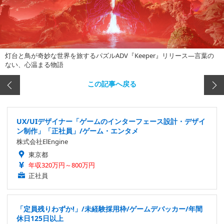
灯台と鳥が奇妙な世界を旅するパズルADV『Keeper』リリース―言葉の
ない、心温まる物語
この記事へ戻る
UX/UIデザイナー「ゲームのインターフェース設計・デザイ
ン制作」「正社員」/ゲーム・エンタメ
株式会社ElEngine
東京都
年収320万円～800万円
正社員
「定員残りわずか!」/未経験採用枠/ゲームデバッカー/年間
休日125日以上