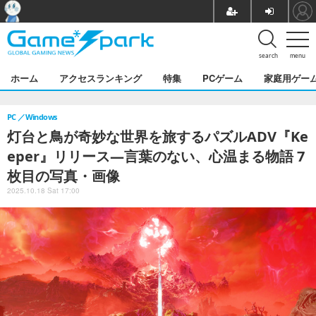
search
menu
ホーム
アクセスランキング
特集
PCゲーム
家庭用ゲー
PC
Windows
灯台と鳥が奇妙な世界を旅するパズルADV『Ke
eper』リリース―言葉のない、心温まる物語 7
枚目の写真・画像
2025.10.18 Sat 17:00