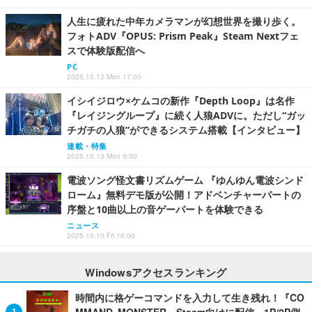
人生に疲れた中年カメラマンが幻想世界を撮り歩く。
フォトADV『OPUS: Prism Peak』Steam Nextフェ
スで体験版配信へ
PC
2025.10.13 Mon 17:00
イシイジロウ×ケムコの新作『Depth Loop』は名作
『レイジングループ』に続く人狼ADVに。ただし“ガッ
チガチの人狼”ができるシステム搭載【インタビュー】
連載・特集
2025.10.13 Mon 9:00
電波ソング怪文書リズムゲーム 『ゆんゆん電波シンド
ローム』無料デモ版が公開！アドベンチャーパートの
序盤と10曲以上の音ゲーパートを体験できる
ニュース
2025.10.10 Fri 16:00
Windowsアクセスランキング
時間内に格ゲーコマンドを入力して生き残れ！『CO