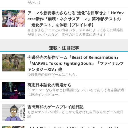
がたい！
アニマや新要素のさらなる“進化”を目撃せよ！HoYov
erse新作『崩壊：ネクサスアニマ』第2回βテストの
「進化テスト」を体験【プレイレポ】
さまざまなアニマとの出会いや、スキルによってさらに戦略性
が増したバトルなど、本作の注目の要素に迫ります！
連載・注目記事
今週発売の新作ゲーム『Beast of Reincarnation』
『MARVEL Tōkon: Fighting Souls』『ファイナルフ
ァンタジーXIV』他
今週発売の新作ゲームはこちら。
有志日本語化の現場から
PCゲーマーなら何かとお世話になっているであろう有志翻訳者
に連続インタビュー。
吉田輝和のゲームプレイ絵日記
もはやゲムスパの顔！どこかで見かけた吉田さんのゲーム絵日
記