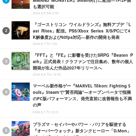
MMAND MONSTER』Steam向けに配信―1P/2P側
も選択可能
2026.8.8 Sat 0:30
『ゴーストリコン ワイルドランズ』無料アプデ「L
ast Rites」配信。PS5/Xbox Series X/S/PCにて4
K解像度および60fps対応―新作の開発も発表
2026.8.7 Fri 1:54
『FFT』と『FE』に影響を受けたSRPG『Beaten P
ath』正式発表！クラファンで注目集め、数年の個人
開発が生んだ作品2027年リリースへ
2026.8.6 Thu 12:30
マーベル新作格ゲー『MARVEL Tōkon: Fighting S
ouls』Steamで“賛否両論”―オープンベータで指摘
のPC版パフォーマンス、発売直前に改善報告も不満
の声
2026.8.7 Fri 12:21
プラズマ・セイバーやパワー・バリアを駆使する
『オーバーウォッチ』新タンクヒーロー「D.Mon」