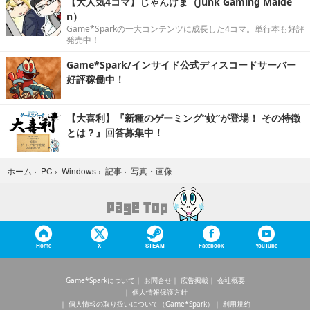
【大人気4コマ】じゃんげま（Junk Gaming Maide
n）
Game*Sparkの一大コンテンツに成長した4コマ。単行本も好評
発売中！
Game*Spark/インサイド公式ディスコードサーバー
好評稼働中！
【大喜利】『新種のゲーミング“蚊”が登場！ その特徴
とは？』回答募集中！
写真・画像
ホーム
›
PC
›
Windows
›
記事
›
Home
X
STEAM
Facebook
YouTube
Game*Sparkについて
お問合せ
広告掲載
会社概要
個人情報保護方針
個人情報の取り扱いについて（Game*Spark）
利用規約