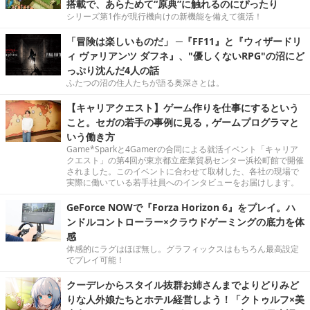
搭載で、あらためて“原典”に触れるのにぴったり
シリーズ第1作が現行機向けの新機能を備えて復活！
「冒険は楽しいものだ」 ─『FF11』と『ウィザードリ
ィ ヴァリアンツ ダフネ』、"優しくないRPG"の沼にど
っぷり沈んだ4人の話
ふたつの沼の住人たちが語る奥深さとは。
【キャリアクエスト】ゲーム作りを仕事にするという
こと。セガの若手の事例に見る，ゲームプログラマと
いう働き方
Game*Sparkと4Gamerの合同による就活イベント「キャリア
クエスト」の第4回が東京都立産業貿易センター浜松町館で開催
されました。このイベントに合わせて取材した、各社の現場で
実際に働いている若手社員へのインタビューをお届けします。
GeForce NOWで『Forza Horizon 6』をプレイ。ハ
ンドルコントローラー×クラウドゲーミングの底力を体
感
体感的にラグはほぼ無し。グラフィックスはもちろん最高設定
でプレイ可能！
クーデレからスタイル抜群お姉さんまでよりどりみど
りな人外娘たちとホテル経営しよう！「クトゥルフ×美