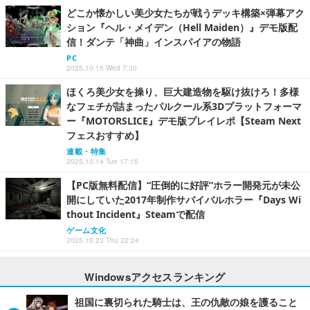
どこか懐かしい美少女たちが戦うデッキ構築×弾幕アク
ション『ヘル・メイデン（Hell Maiden）』デモ版配
信！ダンテ「神曲」インスパイアの物語
PC
2025.10.15 Wed 7:30
ほくろ美少女を操り、巨大建造物を駆け抜けろ！多様
なフェチが詰まったパルクール系3Dプラットフォーマ
ー『MOTORSLICE』デモ版プレイレポ【Steam Next
フェスおすすめ】
連載・特集
2025.10.14 Tue 17:15
【PC版無料配信】“圧倒的に好評”ホラー開発元が未公
開にしていた2017年制作サバイバルホラー『Days Wi
thout Incident』Steamで配信
ゲーム文化
2025.10.23 Thu 22:24
Windowsアクセスランキング
祖国に裏切られた騎士は、王の仇敵の娘を護ること