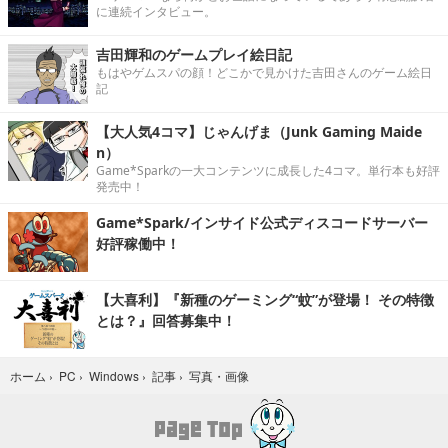
に連続インタビュー。
吉田輝和のゲームプレイ絵日記
もはやゲムスパの顔！どこかで見かけた吉田さんのゲーム絵日
記
【大人気4コマ】じゃんげま（Junk Gaming Maide
n）
Game*Sparkの一大コンテンツに成長した4コマ。単行本も好評
発売中！
Game*Spark/インサイド公式ディスコードサーバー
好評稼働中！
【大喜利】『新種のゲーミング“蚊”が登場！ その特徴
とは？』回答募集中！
写真・画像
ホーム
›
PC
›
Windows
›
記事
›