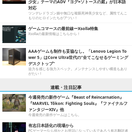
少女」テーマのADV『ヨグ=ソトースの庭』が日本語
対応
ツンデレドラゴン娘や無口な複眼死神美少女など、属性てんこ
もりのヒロインたちがアツい！
ゲームコマースの最前線ーXsolla特集
Xsollaの最新情報はこちらから！
AAAゲームも制作も妥協なし。「Lenovo Legion To
wer 5」はCore Ultra世代の“全てこなせるゲーミング
デスクトップ”
迫力を感じる強力スペック。メンテナンスしやすい構造もあり
がたい！
連載・注目記事
今週発売の新作ゲーム『Beast of Reincarnation』
『MARVEL Tōkon: Fighting Souls』『ファイナルフ
ァンタジーXIV』他
今週発売の新作ゲームはこちら。
有志日本語化の現場から
PCゲーマーなら何かとお世話になっているであろう有志翻訳者