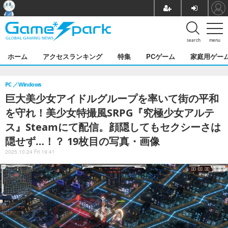
search
menu
ホーム
アクセスランキング
特集
PCゲーム
家庭用ゲー
PC
Windows
巨大美少女アイドルグループを率いて街の平和
を守れ！美少女特撮風SRPG『究極少女アルテ
ス』Steamにて配信。顔隠してもセクシーさは
隠せず…！？ 19枚目の写真・画像
2025.10.24 Fri 19:41