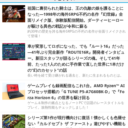
祖国に裏切られた騎士は、王の仇敵の娘を護ることに
なった―1998年の海外SRPG不朽の名作『幻世録』全
面リメイク版、体験版配信開始。ダーティーヒーロー
が駆ける異色の戦記が令和に蘇る
約30年の歴史を誇る海外SRPGの不朽の名作が全面リメイクされ
て登場！
車が変形してロボになった、でも『ルート16』だった
―41年ぶり完全新作『ROUTE16R』開発者インタビュ
ー。新旧スタッフが語るシリーズの魂。そして41年
前、たった1人のために手作業で直した世界に1本だけ
の“幻のカセット”の話
長い時を経て受け継がれる過去と、新たに生まれるものとは。
ゲームプレイも録画配信もこれ1台。AMD Ryzen™ AI
プロセッサ搭載の「G TUNE P5-A7G60BK-D」で『Fo
rza Horizon 6』の世界を駆け回る
ゲーム＆制作の拠点となるノートPCで話題のレースタイトルを
プレイ。放熱性能もチェックしました！
シリーズ第1作が現行機向けに復活！懐かしくも色褪せ
ない『カルドセプト ザ ファースト』遊びやすい機能も