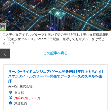
巨大美少女アイドルグループを率いて街の平和を守れ！美少女特撮風SRP
G『究極少女アルテス』Steamにて配信。顔隠してもセクシーさは隠せ
ず…！？
この記事へ戻る
サーバーサイドエンジニア/ゲーム開発経験5年以上を活かす!
スマホタイトルのサーバー開発でデータベースのスキルを発
揮
AnyKan株式会社
東京都
月給49万円～56万円
派遣社員