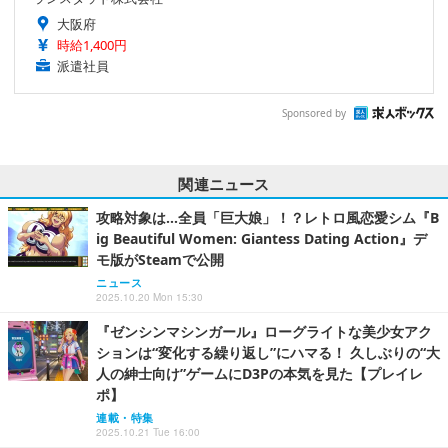
大阪府
時給1,400円
派遣社員
Sponsored by
関連ニュース
攻略対象は…全員「巨大娘」！？レトロ風恋愛シム『B
ig Beautiful Women: Giantess Dating Action』デ
モ版がSteamで公開
ニュース
2025.10.20 Mon 15:30
『ゼンシンマシンガール』ローグライトな美少女アク
ションは“変化する繰り返し”にハマる！ 久しぶりの“大
人の紳士向け”ゲームにD3Pの本気を見た【プレイレ
ポ】
連載・特集
2025.10.21 Tue 16:00