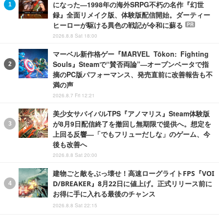
になった―1998年の海外SRPG不朽の名作『幻世
録』全面リメイク版、体験版配信開始。ダーティー
ヒーローが駆ける異色の戦記が令和に蘇る
PR
2026.8.8 Sat 18:00
マーベル新作格ゲー『MARVEL Tōkon: Fighting
Souls』Steamで“賛否両論”―オープンベータで指
摘のPC版パフォーマンス、発売直前に改善報告も不
満の声
2026.8.7 Fri 12:21
美少女サバイバルTPS『アノマリス』Steam体験版
が8月9日配信終了を撤回し無期限で提供へ。想定を
上回る反響―「でもフリューだしな」のゲーム、今
後も改善へ
2026.8.8 Sat 20:00
建物ごと敵をぶっ壊せ！高速ローグライトFPS『VOI
D/BREAKER』8月22日に値上げ。正式リリース前に
お得に手に入れる最後のチャンス
2026.8.8 Sat 22:15