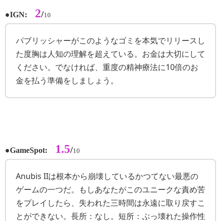
2
●
/
IGN:
10
パブリッシャーがこのようなゴミを本気でリリースし
た度胸は人知の理解を超えている。お金は大切にして
ください。でなければ、重度の精神療法に10倍のお
金を払う準備をしましょう。
1.5
●
/
GameSpot:
10
Anubis IIは根本から崩壊しているかつてない最悪の
ゲームの一つだ。もしあなたがこのユニークな責め苦
をプレイしたら、失われた三時間は永遠に取り戻すこ
とができない。長所：なし。短所：ぶっ壊れた操作性