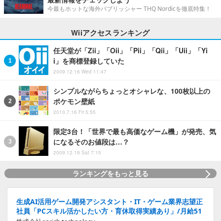
今最もホットな海外パブリッシャー THQ Nordicを徹底特集！
Wiiアクセスランキング
任天堂が「Zii」「Oii」「Pii」「Qii」「Uii」「Yi
i」を商標登録していた
2009.12.16 Wed 11:47
シンプルながらちょっとオシャレな、100枚以上の
ポケモン壁紙
2010.7.16 Fri 5:55
限定3台！「世界で最も高価なゲーム機」が発売、気
になるそのお値段は…？
2009.12.19 Sat 7:15
ランキングをもっと見る
生成AI活用ゲーム開発アシスタント・IT・ゲーム業界志望正
社員「PCスキル活かしたい方・育休取得実績あり」/月給51