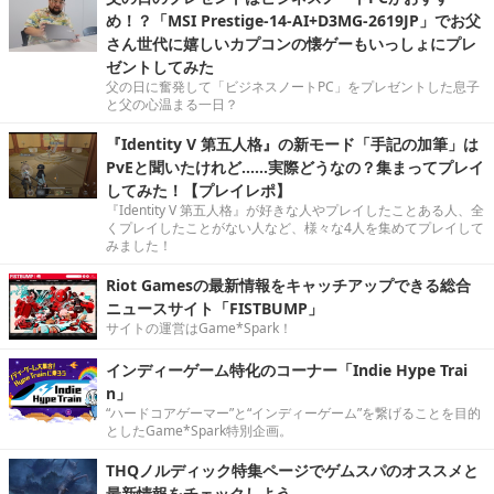
め！？「MSI Prestige-14-AI+D3MG-2619JP」でお父
さん世代に嬉しいカプコンの懐ゲーもいっしょにプレ
ゼントしてみた
父の日に奮発して「ビジネスノートPC」をプレゼントした息子
と父の心温まる一日？
『Identity V 第五人格』の新モード「手記の加筆」は
PvEと聞いたけれど……実際どうなの？集まってプレイ
してみた！【プレイレポ】
『Identity V 第五人格』が好きな人やプレイしたことある人、全
くプレイしたことがない人など、様々な4人を集めてプレイして
みました！
Riot Gamesの最新情報をキャッチアップできる総合
ニュースサイト「FISTBUMP」
サイトの運営はGame*Spark！
インディーゲーム特化のコーナー「Indie Hype Trai
n」
“ハードコアゲーマー”と“インディーゲーム”を繋げることを目的
としたGame*Spark特別企画。
THQノルディック特集ページでゲムスパのオススメと
最新情報をチェックしよう