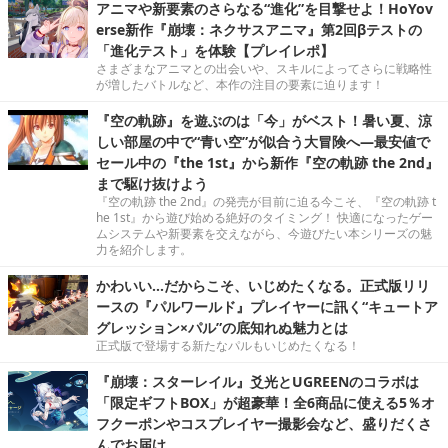
アニマや新要素のさらなる“進化”を目撃せよ！HoYov
erse新作『崩壊：ネクサスアニマ』第2回βテストの
「進化テスト」を体験【プレイレポ】
さまざまなアニマとの出会いや、スキルによってさらに戦略性
が増したバトルなど、本作の注目の要素に迫ります！
『空の軌跡』を遊ぶのは「今」がベスト！暑い夏、涼
しい部屋の中で“青い空”が似合う大冒険へ―最安値で
セール中の『the 1st』から新作『空の軌跡 the 2nd』
まで駆け抜けよう
『空の軌跡 the 2nd』の発売が目前に迫る今こそ、『空の軌跡 t
he 1st』から遊び始める絶好のタイミング！ 快適になったゲー
ムシステムや新要素を交えながら、今遊びたい本シリーズの魅
力を紹介します。
かわいい…だからこそ、いじめたくなる。正式版リリ
ースの『パルワールド』プレイヤーに訊く“キュートア
グレッション×パル”の底知れぬ魅力とは
正式版で登場する新たなパルもいじめたくなる！
『崩壊：スターレイル』爻光とUGREENのコラボは
「限定ギフトBOX」が超豪華！全6商品に使える5％オ
フクーポンやコスプレイヤー撮影会など、盛りだくさ
んでお届け