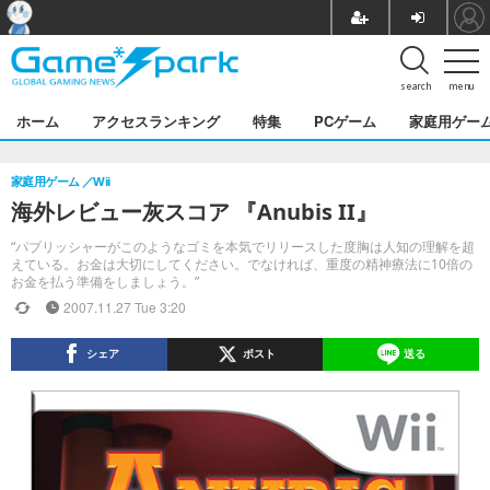
search
menu
ホーム
アクセスランキング
特集
PCゲーム
家庭用ゲー
家庭用ゲーム
Wii
海外レビュー灰スコア 『Anubis II』
“パブリッシャーがこのようなゴミを本気でリリースした度胸は人知の理解を超
えている。お金は大切にしてください。でなければ、重度の精神療法に10倍の
お金を払う準備をしましょう。”
2007.11.27 Tue 3:20
シェア
ポスト
送る