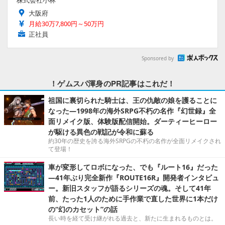
株式会社小林
大阪府
月給30万7,800円～50万円
正社員
Sponsored by
！ゲムスパ渾身のPR記事はこれだ！
祖国に裏切られた騎士は、王の仇敵の娘を護ることに
なった―1998年の海外SRPG不朽の名作『幻世録』全
面リメイク版、体験版配信開始。ダーティーヒーロー
が駆ける異色の戦記が令和に蘇る
約30年の歴史を誇る海外SRPGの不朽の名作が全面リメイクされ
て登場！
車が変形してロボになった、でも『ルート16』だった
―41年ぶり完全新作『ROUTE16R』開発者インタビュ
ー。新旧スタッフが語るシリーズの魂。そして41年
前、たった1人のために手作業で直した世界に1本だけ
の“幻のカセット”の話
長い時を経て受け継がれる過去と、新たに生まれるものとは。