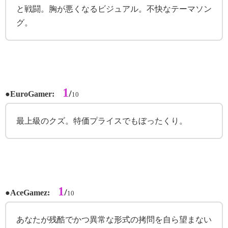
と戦闘。胸が悪くなるビジュアル。不快なテーマソン
グ。
1
●
/
EuroGamer:
10
最上級のクズ。特価プライスでもぼったくり。
1
●
/
AceGamez:
10
あなたが残酷でかつ異常な形式の拷問を自ら望まない