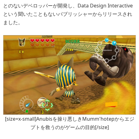
とのないデベロッパーが開発し、Data Design Interactive
という聞いたこともないパブリッシャーからリリースされ
ました。
[size=x-small]Anubisを操り悪しきMumm'hotepからエジ
プトを救うのがゲームの目的[/size]