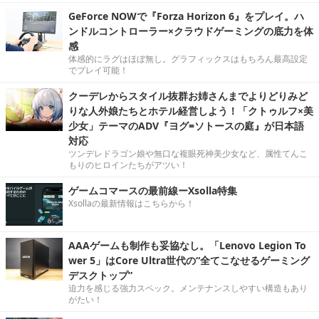
GeForce NOWで『Forza Horizon 6』をプレイ。ハ
ンドルコントローラー×クラウドゲーミングの底力を体
感
体感的にラグはほぼ無し。グラフィックスはもちろん最高設定
でプレイ可能！
クーデレからスタイル抜群お姉さんまでよりどりみど
りな人外娘たちとホテル経営しよう！「クトゥルフ×美
少女」テーマのADV『ヨグ=ソトースの庭』が日本語
対応
ツンデレドラゴン娘や無口な複眼死神美少女など、属性てんこ
もりのヒロインたちがアツい！
ゲームコマースの最前線ーXsolla特集
Xsollaの最新情報はこちらから！
AAAゲームも制作も妥協なし。「Lenovo Legion To
wer 5」はCore Ultra世代の“全てこなせるゲーミング
デスクトップ”
迫力を感じる強力スペック。メンテナンスしやすい構造もあり
がたい！