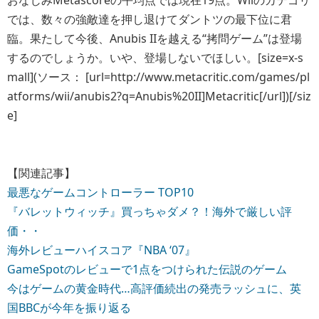
では、数々の強敵達を押し退けてダントツの最下位に君
臨。果たして今後、Anubis IIを越える“拷問ゲーム”は登場
するのでしょうか。いや、登場しないでほしい。[size=x-s
mall](ソース： [url=http://www.metacritic.com/games/pl
atforms/wii/anubis2?q=Anubis%20II]Metacritic[/url])[/siz
e]
【関連記事】
最悪なゲームコントローラー TOP10
『バレットウィッチ』買っちゃダメ？！海外で厳しい評
価・・
海外レビューハイスコア『NBA ‘07』
GameSpotのレビューで1点をつけられた伝説のゲーム
今はゲームの黄金時代…高評価続出の発売ラッシュに、英
国BBCが今年を振り返る