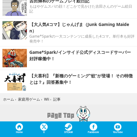
吉田輝和のゲームプレイ絵日記
もはやゲムスパの顔！どこかで見かけた吉田さんのゲーム絵日
記
【大人気4コマ】じゃんげま（Junk Gaming Maide
n）
Game*Sparkの一大コンテンツに成長した4コマ。単行本も好評
発売中！
Game*Spark/インサイド公式ディスコードサーバー
好評稼働中！
【大喜利】『新種のゲーミング“蚊”が登場！ その特徴
とは？』回答募集中！
記事
ホーム
›
家庭用ゲーム
›
Wii
›
Home
X
STEAM
Facebook
YouTube