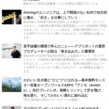
限定ギフトBOXは超豪華！コラボ4商品や限定でグッズも
Aimingのエンジニアは、上下関係のない社内で自主的
に働き、「好き」を仕事にしていく
4GamerとGame*Sparkの合同による就活イベント「キャリア
クエスト」の第4回が東京都立産業貿易センター浜松町館で開催
されました。このイベントに合わせ、自身の就活時のエピソー
ドを若手クリエイターに聞いてみたので、その模様をお届けし
ます。
若手抜擢の環境で学んだこと――アプリボットの運営
プロデューサーが語る「巻き込み力」の重要性
4GamerとGame*Sparkの合同による就活イベント「キャリア
クエスト」の第4回が東京都立産業貿易センター浜松町館で開催
されました。このイベントに合わせ、自身の就活時のエピソー
ドを若手クリエイターに聞いてみたので、その模様をお届けし
ます。
かわいい生き物と"ひとつ"になれる―基本無料モンス
ター収集オープンワールドARPG『アニモ（Aniim
o）』先行プレイレポ。相棒とリンクして空を飛び、
海を渡り、そしてかわいい群れに紛れ込む
7月に国内向け初のクローズドベータ開催！
父の日のプレゼントはビジネスノートPCがおすす