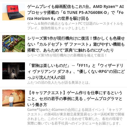
ゲームプレイも録画配信もこれ1台。AMD Ryzen™ AI
プロセッサ搭載の「G TUNE P5-A7G60BK-D」で『Fo
rza Horizon 6』の世界を駆け回る
ゲーム＆制作の拠点となるノートPCで話題のレースタイトルを
プレイ。放熱性能もチェックしました！
シリーズ第1作が現行機向けに復活！懐かしくも色褪せ
ない『カルドセプト ザ ファースト』遊びやすい機能も
搭載で、あらためて“原典”に触れるのにぴったり
シリーズ第1作が現行機向けの新機能を備えて復活！
「冒険は楽しいものだ」 ─『FF11』と『ウィザードリ
ィ ヴァリアンツ ダフネ』、"優しくないRPG"の沼にど
っぷり沈んだ4人の話
ふたつの沼の住人たちが語る奥深さとは。
【キャリアクエスト】ゲーム作りを仕事にするという
こと。セガの若手の事例に見る，ゲームプログラマと
いう働き方
Game*Sparkと4Gamerの合同による就活イベント「キャリア
クエスト」の第4回が東京都立産業貿易センター浜松町館で開催
されました。このイベントに合わせて取材した、各社の現場で
実際に働いている若手社員へのインタビューをお届けします。