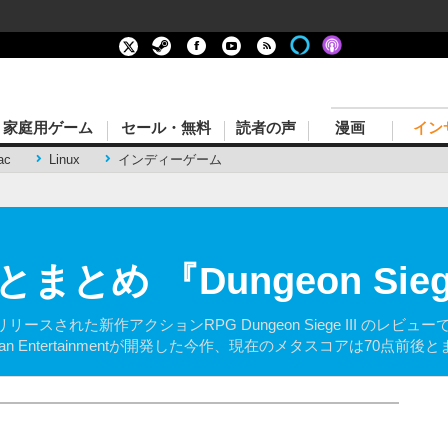
家庭用ゲーム
セール・無料
読者の声
漫画
イン
ac
Linux
インディーゲーム
め 『Dungeon Siege
れた新作アクションRPG Dungeon Siege III のレビューで
ian Entertainmentが開発した今作、現在のメタスコアは70点前