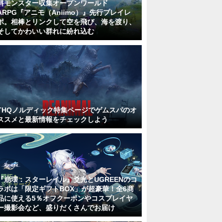
料モンスター収集オープンワールド
ARPG『アニモ（Aniimo）』先行プレイレ
ポ。相棒とリンクして空を飛び、海を渡り、
そしてかわいい群れに紛れ込む
THQノルディック特集ページでゲムスパのオ
ススメと最新情報をチェックしよう
『崩壊：スターレイル』爻光とUGREENのコ
ラボは「限定ギフトBOX」が超豪華！全6商
品に使える5％オフクーポンやコスプレイヤ
ー撮影会など、盛りだくさんでお届け