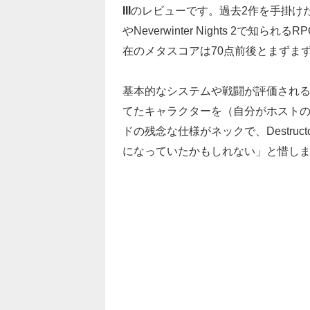
III
のレビューです。過去2作を手掛けたGas Po
やNeverwinter Nights 2で知られる
在のメタスコアは70点前後とまずま
基本的なシステムや戦闘が評価され
てたキャラクターを（自分がホストの
ドの残念な仕様がネックで、Destruc
になっていたかもしれない」と惜し