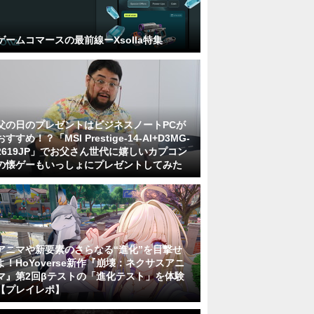
ゲームコマースの最前線ーXsolla特集
父の日のプレゼントはビジネスノートPCが
おすすめ！？「MSI Prestige-14-AI+D3MG-
2619JP」でお父さん世代に嬉しいカプコン
の懐ゲーもいっしょにプレゼントしてみた
アニマや新要素のさらなる“進化”を目撃せ
よ！HoYoverse新作『崩壊：ネクサスアニ
マ』第2回βテストの「進化テスト」を体験
【プレイレポ】