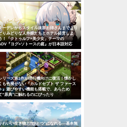
クーデレからスタイル抜群お姉さんまでより
どりみどりな人外娘たちとホテル経営しよ
う！「クトゥルフ×美少女」テーマの
ADV『ヨグ=ソトースの庭』が日本語対応
シリーズ第1作が現行機向けに復活！懐かし
くも色褪せない『カルドセプト ザ ファース
ト』遊びやすい機能も搭載で、あらため
て“原典”に触れるのにぴったり
かわいい生き物と"ひとつ"になれる―基本無