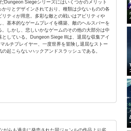
が引き継いだDungeon Siegeシリーズにはいくつかのメリット
っかりとデザインされており、種類は少ないものの各
ビリティが用意。多彩な敵との戦いはアビリティや
がし、基本的なゲームプレイを構築、敵のヘルスバーを
る。しかし、悲しいかなゲームのその他の大部分は中
いる。Dungeon Siege IIIは、退屈な収集アイ
な作りのマルチプレイヤー、一度世界を冒険し退屈なストー
気の起こらないハックアンドスラッシュである。
IIは楽しいながらも過去に発売された同ジャンルの作品より劣