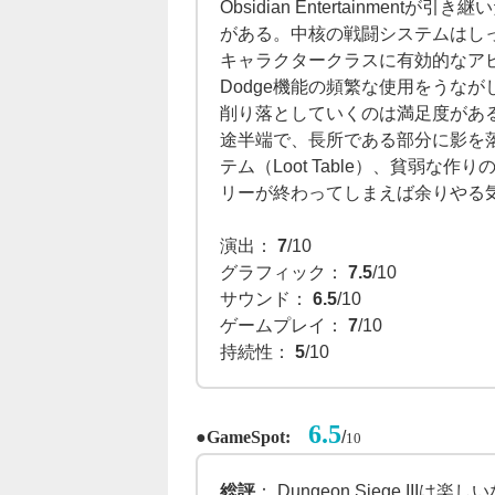
Obsidian Entertainment
がある。中核の戦闘システムはし
キャラクタークラスに有効的なア
Dodge機能の頻繁な使用をうな
削り落としていくのは満足度があ
途半端で、長所である部分に影を落として
テム（Loot Table）、貧弱
リーが終わってしまえば余りやる
演出：
7
/10
グラフィック：
7.5
/10
サウンド：
6.5
/10
ゲームプレイ：
7
/10
持続性：
5
/10
6.5
●
/
GameSpot:
10
総評
： Dungeon Siege I