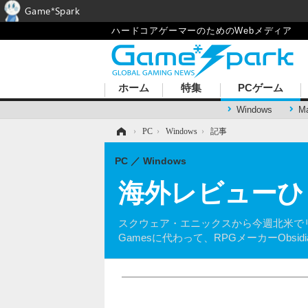
Game*Spark
ハードコアゲーマーのためのWebメディア
ホーム
特集
PCゲーム
Windows
M
ホーム
›
PC
›
Windows
›
記事
PC
Windows
海外レビューひとまと
スクウェア・エニックスから今週北米でリリースさ
Gamesに代わって、RPGメーカーObsid