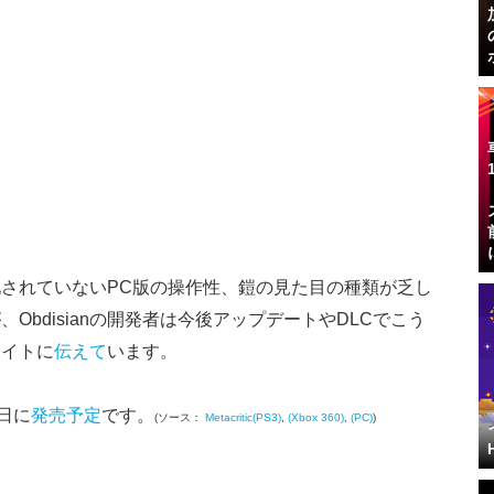
されていないPC版の操作性、鎧の見た目の種類が乏し
Obdisianの開発者は今後アップデートやDLCでこう
サイトに
伝えて
います。
8日に
発売予定
です。
(ソース：
Metacritic(PS3)
,
(Xbox 360)
,
(PC)
)