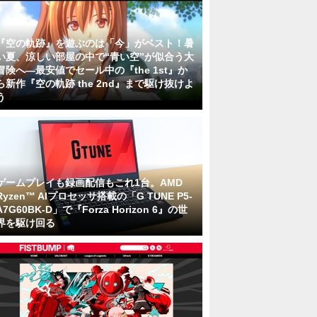
『空の軌跡』を遊ぶのは「今」がベスト！暑
い夏、涼しい部屋の中で“青い空”が似合う大
冒険へ―最安値でセール中の『the 1st』か
ら新作『空の軌跡 the 2nd』まで駆け抜けよ
う
ゲームプレイも録画配信もこれ1台。AMD
Ryzen™ AIプロセッサ搭載の「G TUNE P5-
A7G60BK-D」で『Forza Horizon 6』の世
界を駆け回る