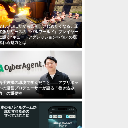
かわいい…だからこそ、いじめたくなる。正
式版リリースの『パルワールド』プレイヤー
に訊く“キュートアグレッション×パル”の底
知れぬ魅力とは
若手抜擢の環境で学んだこと――アプリボッ
トの運営プロデューサーが語る「巻き込み
力」の重要性