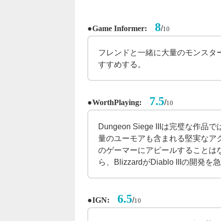
8
●
/
Game Informer:
10
フレンドと一緒に大量のモンスターを倒し
すすめする。
7.5
●
/
WorthPlaying:
10
Dungeon Siege IIIは完
量のユーモアも含まれる堅実なア
のゲーマーにアピールすることは
ら、BlizzardがDiablo I
6.5
●
/
IGN:
10