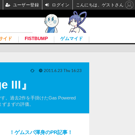
ユーザー登録
ログイン
こんにちは、ゲストさん
サイド
FISTBUMP
ゲムマイド
2011.6.23 Thu 16:23
 III』
す。過去2作を手掛けたGas Powered
後とまずまずの評価。
！ゲムスパ渾身のPR記事！