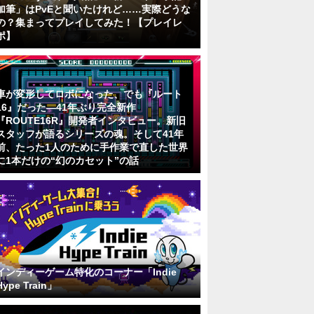
加筆」はPvEと聞いたけれど……実際どうな
の？集まってプレイしてみた！【プレイレ
ポ】
車が変形してロボになった、でも『ルート
16』だった―41年ぶり完全新作
『ROUTE16R』開発者インタビュー。新旧
スタッフが語るシリーズの魂。そして41年
前、たった1人のために手作業で直した世界
に1本だけの“幻のカセット”の話
インディーゲーム特化のコーナー「Indie
Hype Train」