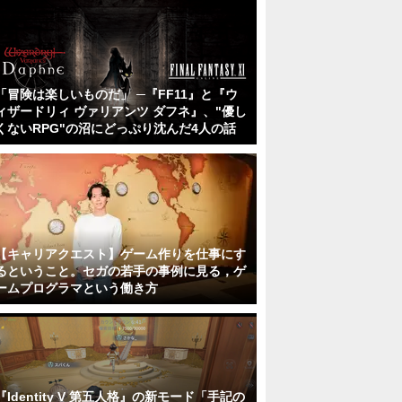
「冒険は楽しいものだ」 ─『FF11』と『ウ
ィザードリィ ヴァリアンツ ダフネ』、"優し
くないRPG"の沼にどっぷり沈んだ4人の話
【キャリアクエスト】ゲーム作りを仕事にす
るということ。セガの若手の事例に見る，ゲ
ームプログラマという働き方
『Identity V 第五人格』の新モード「手記の