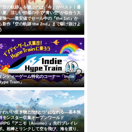
『空の軌跡』を遊ぶのは「今」がベスト！暑
い夏、涼しい部屋の中で“青い空”が似合う大
冒険へ―最安値でセール中の『the 1st』か
ら新作『空の軌跡 the 2nd』まで駆け抜けよ
う
インディーゲーム特化のコーナー「Indie
Hype Train」
かわいい生き物と"ひとつ"になれる―基本無
料モンスター収集オープンワールド
ARPG『アニモ（Aniimo）』先行プレイレ
ポ。相棒とリンクして空を飛び、海を渡り、