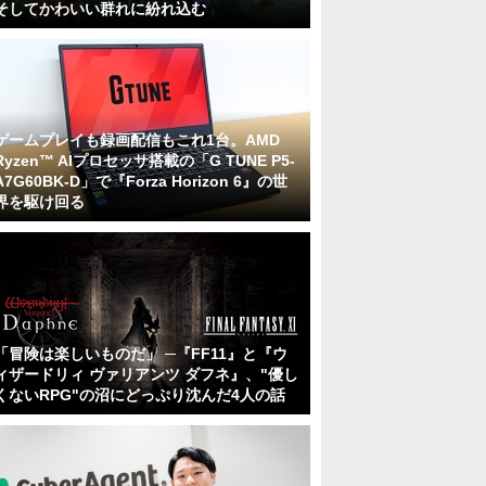
そしてかわいい群れに紛れ込む
ゲームプレイも録画配信もこれ1台。AMD
Ryzen™ AIプロセッサ搭載の「G TUNE P5-
A7G60BK-D」で『Forza Horizon 6』の世
界を駆け回る
「冒険は楽しいものだ」 ─『FF11』と『ウ
ィザードリィ ヴァリアンツ ダフネ』、"優し
くないRPG"の沼にどっぷり沈んだ4人の話