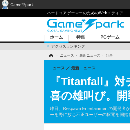
Game*Spark
ハードコアゲーマーのためのWebメディア
ホーム
特集
PCゲーム
アクセスランキング
ホーム
›
ニュース
›
最新ニュース
›
記事
ニュース
最新ニュース
『Titanfa
喜の雄叫び。開
昨日、Respawn Entertainmen
ーを野に放ち不正ユーザーの駆逐を開始した