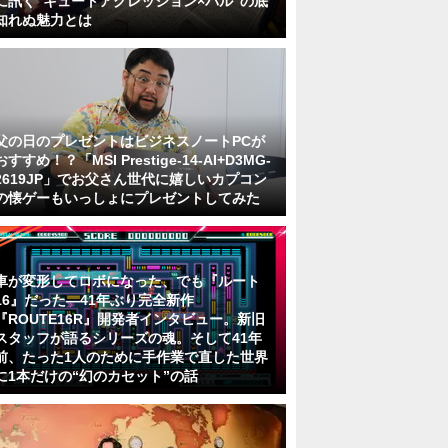
に訊く“キュートアグレッション×パル”の底
知れぬ魅力とは
父の日のプレゼントはビジネスノートPCが
おすすめ！？「MSI Prestige-14-AI+D3MG-
2619JP」でお父さん世代に嬉しいカプコン
の懐ゲーもいっしょにプレゼントしてみた
車が変形してロボになった、でも『ルート
16』だった―41年ぶり完全新作
『ROUTE16R』開発者インタビュー。新旧
スタッフが語るシリーズの魂。そして41年
前、たった1人のために手作業で直した世界
に1本だけの“幻のカセット”の話