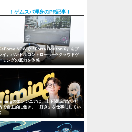
！ゲムスパ渾身のPR記事！
GeForce NOWで『Forza Horizon 6』をプ
レイ。ハンドルコントローラー×クラウドゲ
ーミングの底力を体感
Aimingのエンジニアは、上下関係のない社
内で自主的に働き、「好き」を仕事にしてい
く