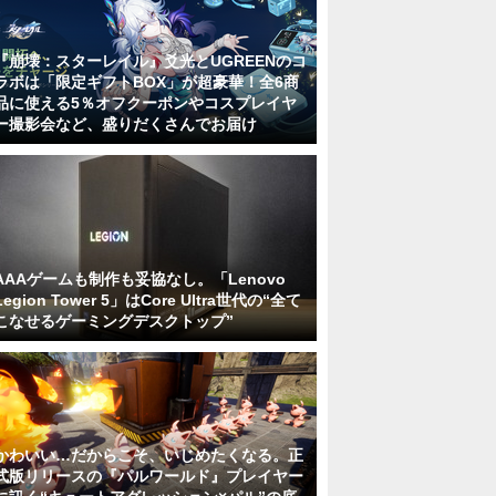
『崩壊：スターレイル』爻光とUGREENのコ
ラボは「限定ギフトBOX」が超豪華！全6商
品に使える5％オフクーポンやコスプレイヤ
ー撮影会など、盛りだくさんでお届け
AAAゲームも制作も妥協なし。「Lenovo
Legion Tower 5」はCore Ultra世代の“全て
こなせるゲーミングデスクトップ”
かわいい…だからこそ、いじめたくなる。正
式版リリースの『パルワールド』プレイヤー