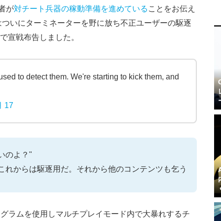
発者が
対チート兵器の稼動準備を進めている
ことをお伝え
はついにターミネーターを野に放ち不正ユーザーの駆逐
ントで宣戦布告しました。
sed to detect them. We're starting to kick them, and
月 17
いのよ？"
。これからは駆逐用だ。それから他のコンテンツも乞う
ログラムを使用しマルチプレイモード内で大暴れするチ