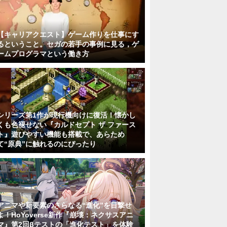
【キャリアクエスト】ゲーム作りを仕事にす
るということ。セガの若手の事例に見る，ゲ
ームプログラマという働き方
シリーズ第1作が現行機向けに復活！懐かし
くも色褪せない『カルドセプト ザ ファース
ト』遊びやすい機能も搭載で、あらため
て“原典”に触れるのにぴったり
アニマや新要素のさらなる“進化”を目撃せ
よ！HoYoverse新作『崩壊：ネクサスアニ
マ』第2回βテストの「進化テスト」を体験