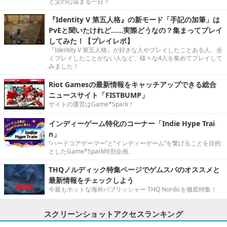
と父の心温まる一日？
『Identity V 第五人格』の新モード「手記の加筆」は
PvEと聞いたけれど……実際どうなの？集まってプレイ
してみた！【プレイレポ】
『Identity V 第五人格』が好きな人やプレイしたことある人、全
くプレイしたことがない人など、様々な4人を集めてプレイして
みました！
Riot Gamesの最新情報をキャッチアップできる総合
ニュースサイト「FISTBUMP」
サイトの運営はGame*Spark！
インディーゲーム特化のコーナー「Indie Hype Trai
n」
“ハードコアゲーマー”と“インディーゲーム”を繋げることを目的
としたGame*Spark特別企画。
THQノルディック特集ページでゲムスパのオススメと
最新情報をチェックしよう
今最もホットな海外パブリッシャー THQ Nordicを徹底特集！
スクリーンショットアクセスランキング