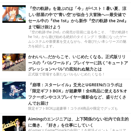
『空の軌跡』を遊ぶのは「今」がベスト！暑い夏、涼
しい部屋の中で“青い空”が似合う大冒険へ―最安値で
セール中の『the 1st』から新作『空の軌跡 the 2nd』
まで駆け抜けよう
『空の軌跡 the 2nd』の発売が目前に迫る今こそ、『空の軌跡 t
he 1st』から遊び始める絶好のタイミング！ 快適になったゲー
ムシステムや新要素を交えながら、今遊びたい本シリーズの魅
力を紹介します。
かわいい…だからこそ、いじめたくなる。正式版リリ
ースの『パルワールド』プレイヤーに訊く“キュートア
グレッション×パル”の底知れぬ魅力とは
正式版で登場する新たなパルもいじめたくなる！
『崩壊：スターレイル』爻光とUGREENのコラボは
「限定ギフトBOX」が超豪華！全6商品に使える5％オ
フクーポンやコスプレイヤー撮影会など、盛りだくさ
んでお届け
限定ギフトBOXは超豪華！コラボ4商品や限定でグッズも
Aimingのエンジニアは、上下関係のない社内で自主的
に働き、「好き」を仕事にしていく
4GamerとGame*Sparkの合同による就活イベント「キャリア