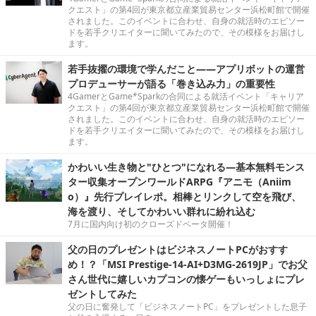
クエスト」の第4回が東京都立産業貿易センター浜松町館で開催
されました。このイベントに合わせ、自身の就活時のエピソー
ドを若手クリエイターに聞いてみたので、その模様をお届けし
ます。
若手抜擢の環境で学んだこと――アプリボットの運営
プロデューサーが語る「巻き込み力」の重要性
4GamerとGame*Sparkの合同による就活イベント「キャリア
クエスト」の第4回が東京都立産業貿易センター浜松町館で開催
されました。このイベントに合わせ、自身の就活時のエピソー
ドを若手クリエイターに聞いてみたので、その模様をお届けし
ます。
かわいい生き物と"ひとつ"になれる―基本無料モンス
ター収集オープンワールドARPG『アニモ（Aniim
o）』先行プレイレポ。相棒とリンクして空を飛び、
海を渡り、そしてかわいい群れに紛れ込む
7月に国内向け初のクローズドベータ開催！
父の日のプレゼントはビジネスノートPCがおすす
め！？「MSI Prestige-14-AI+D3MG-2619JP」でお父
さん世代に嬉しいカプコンの懐ゲーもいっしょにプレ
ゼントしてみた
父の日に奮発して「ビジネスノートPC」をプレゼントした息子