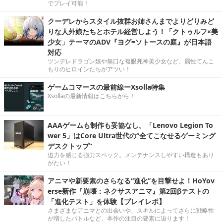
でプレイ可能！
クーデレからスタイル抜群お姉さんまでよりどりみど
りな人外娘たちとホテル経営しよう！「クトゥルフ×美
少女」テーマのADV『ヨグ=ソトースの庭』が日本語
対応
ツンデレドラゴン娘や無口な複眼死神美少女など、属性てんこ
もりのヒロインたちがアツい！
ゲームコマースの最前線ーXsolla特集
Xsollaの最新情報はこちらから！
AAAゲームも制作も妥協なし。「Lenovo Legion To
wer 5」はCore Ultra世代の“全てこなせるゲーミング
デスクトップ”
迫力を感じる強力スペック。メンテナンスしやすい構造もあり
がたい！
アニマや新要素のさらなる“進化”を目撃せよ！HoYov
erse新作『崩壊：ネクサスアニマ』第2回βテストの
「進化テスト」を体験【プレイレポ】
さまざまなアニマとの出会いや、スキルによってさらに戦略性
が増したバトルなど、本作の注目の要素に迫ります！