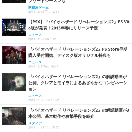
プリートシーズンも
家庭用ゲーム
2014.12.18 Thu 12:51
【PSX】『バイオハザード リべレーションズ2』PS Vit
a版が発表！2015年春にリリース予定
ニュース
2014.12.7 Sun 5:12
『バイオハザード リべレーションズ2』PS Store早期
購入受付開始、ディスク版オリジナル特典も
ニュース
2014.12.3 Wed 16:10
『バイオハザード リベレーションズ2』の解説動画が
公開、クレアとモイラによるあざやかなコンビネーシ
ョン
ニュース
2014.11.25 Tue 16:52
『バイオハザード リベレーションズ2』の解説動画が3
本公開、基本動作や攻撃手段を紹介
メディア
2014.11.13 Thu 15:50