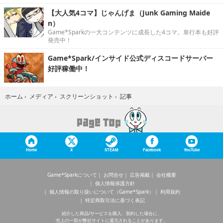
【大人気4コマ】じゃんげま（Junk Gaming Maide
n）
Game*Sparkの一大コンテンツに成長した4コマ。単行本も好評
発売中！
Game*Spark/インサイド公式ディスコードサーバー
好評稼働中！
記事
ホーム
›
メディア
›
スクリーンショット
›
Home
X
STEAM
Facebook
YouTube
Game*Sparkについて
お問合せ
広告掲載
会社概要
個人情報保護方針
個人情報の取り扱いについて（Game*Spark）
利用規約
特定商取引法に基づく表記
紹介した商品/サービスを購入、契約した場合に、
売上の一部が弊社サイトに還元されることがあります。