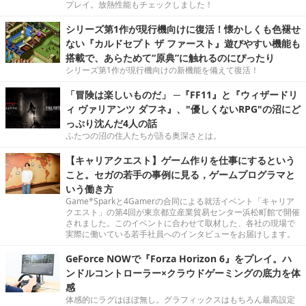
プレイ。放熱性能もチェックしました！
シリーズ第1作が現行機向けに復活！懐かしくも色褪せ
ない『カルドセプト ザ ファースト』遊びやすい機能も
搭載で、あらためて“原典”に触れるのにぴったり
シリーズ第1作が現行機向けの新機能を備えて復活！
「冒険は楽しいものだ」 ─『FF11』と『ウィザードリ
ィ ヴァリアンツ ダフネ』、"優しくないRPG"の沼にど
っぷり沈んだ4人の話
ふたつの沼の住人たちが語る奥深さとは。
【キャリアクエスト】ゲーム作りを仕事にするという
こと。セガの若手の事例に見る，ゲームプログラマと
いう働き方
Game*Sparkと4Gamerの合同による就活イベント「キャリア
クエスト」の第4回が東京都立産業貿易センター浜松町館で開催
されました。このイベントに合わせて取材した、各社の現場で
実際に働いている若手社員へのインタビューをお届けします。
GeForce NOWで『Forza Horizon 6』をプレイ。ハ
ンドルコントローラー×クラウドゲーミングの底力を体
感
体感的にラグはほぼ無し。グラフィックスはもちろん最高設定