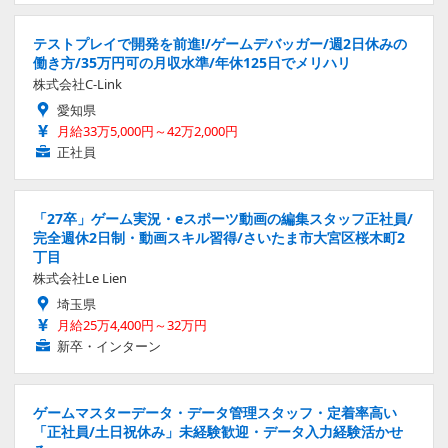
テストプレイで開発を前進!/ゲームデバッガー/週2日休みの
働き方/35万円可の月収水準/年休125日でメリハリ
株式会社C-Link
愛知県
月給33万5,000円～42万2,000円
正社員
「27卒」ゲーム実況・eスポーツ動画の編集スタッフ正社員/
完全週休2日制・動画スキル習得/さいたま市大宮区桜木町2
丁目
株式会社Le Lien
埼玉県
月給25万4,400円～32万円
新卒・インターン
ゲームマスターデータ・データ管理スタッフ・定着率高い
「正社員/土日祝休み」未経験歓迎・データ入力経験活かせ