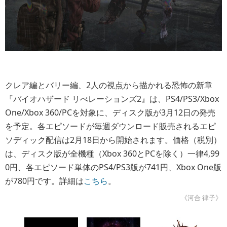
クレア編とバリー編、2人の視点から描かれる恐怖の新章
『バイオハザード リべレーションズ2』は、PS4/PS3/Xbox
One/Xbox 360/PCを対象に、ディスク版が3月12日の発売
を予定。各エピソードが毎週ダウンロード販売されるエピ
ソディック配信は2月18日から開始されます。価格（税別）
は、ディスク版が全機種（Xbox 360とPCを除く）一律4,99
0円、各エピソード単体のPS4/PS3版が741円、Xbox One版
が780円です。詳細は
こちら
。
《河合 律子》