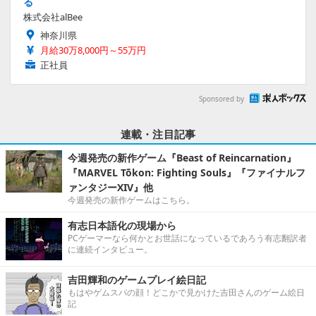
る
株式会社alBee
神奈川県
月給30万8,000円～55万円
正社員
Sponsored by
連載・注目記事
今週発売の新作ゲーム『Beast of Reincarnation』
『MARVEL Tōkon: Fighting Souls』『ファイナルフ
ァンタジーXIV』他
今週発売の新作ゲームはこちら。
有志日本語化の現場から
PCゲーマーなら何かとお世話になっているであろう有志翻訳者
に連続インタビュー。
吉田輝和のゲームプレイ絵日記
もはやゲムスパの顔！どこかで見かけた吉田さんのゲーム絵日
記