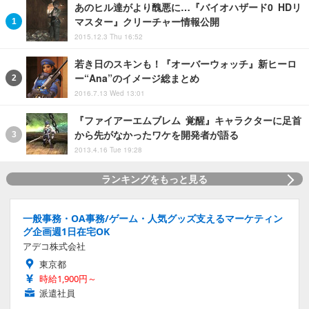
あのヒル達がより醜悪に…『バイオハザード0 HDリ
マスター』クリーチャー情報公開
2015.12.3 Thu 16:52
若き日のスキンも！『オーバーウォッチ』新ヒーロ
ー“Ana”のイメージ総まとめ
2016.7.13 Wed 13:01
『ファイアーエムブレム 覚醒』キャラクターに足首
から先がなかったワケを開発者が語る
2013.4.16 Tue 19:28
ランキングをもっと見る
一般事務・OA事務/ゲーム・人気グッズ支えるマーケティン
グ企画週1日在宅OK
アデコ株式会社
東京都
時給1,900円～
派遣社員