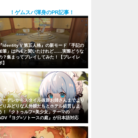
！ゲムスパ渾身のPR記事！
『Identity V 第五人格』の新モード「手記の
加筆」はPvEと聞いたけれど……実際どうな
の？集まってプレイしてみた！【プレイレ
ポ】
クーデレからスタイル抜群お姉さんまでより
どりみどりな人外娘たちとホテル経営しよ
う！「クトゥルフ×美少女」テーマの
ADV『ヨグ=ソトースの庭』が日本語対応