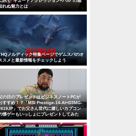
に訊く“キュートアグレッション×パル”の底
知れぬ魅力とは
THQノルディック特集ページでゲムスパのオ
ススメと最新情報をチェックしよう
父の日のプレゼントはビジネスノートPCが
おすすめ！？「MSI Prestige-14-AI+D3MG-
2619JP」でお父さん世代に嬉しいカプコン
の懐ゲーもいっしょにプレゼントしてみた