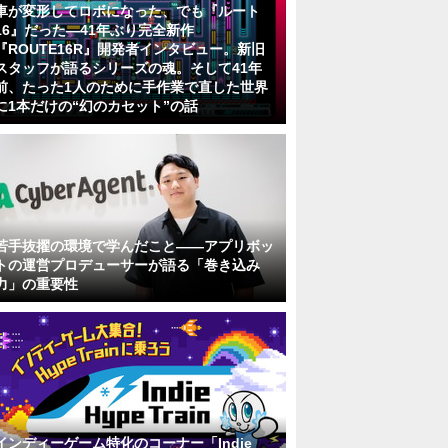
車が変形してロボになった、でも『ルート
16』だった―41年ぶり完全新作
『ROUTE16R』開発者インタビュー。新旧
スタッフが語るシリーズの魂。そして41年
前、たった1人のために手作業で直した世界
に1本だけの“幻のカセット”の話
若手抜擢の環境で学んだこと――アプリボッ
トの運営プロデューサーが語る「巻き込み
力」の重要性
インディーゲーム特化のコーナー「Indie