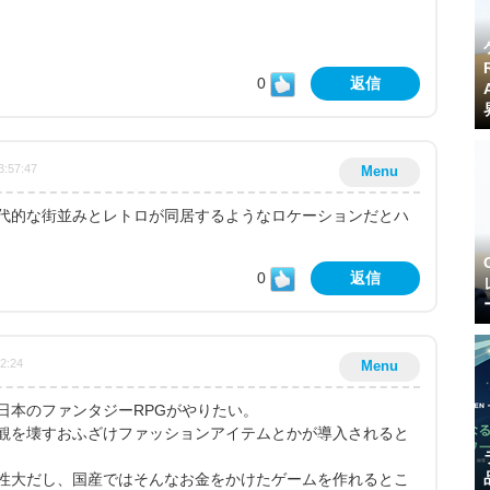
0
返信
3:57:47
Menu
代的な街並みとレトロが同居するようなロケーションだとハ
0
返信
22:24
Menu
日本のファンタジーRPGがやりたい。
観を壊すおふざけファッションアイテムとかが導入されると
性大だし、国産ではそんなお金をかけたゲームを作れるとこ