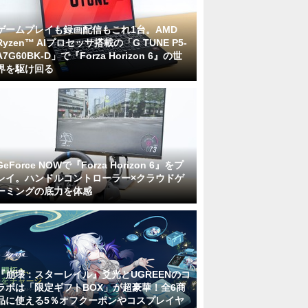
ゲームプレイも録画配信もこれ1台。AMD
Ryzen™ AIプロセッサ搭載の「G TUNE P5-
A7G60BK-D」で『Forza Horizon 6』の世
界を駆け回る
GeForce NOWで『Forza Horizon 6』をプ
レイ。ハンドルコントローラー×クラウドゲ
ーミングの底力を体感
『崩壊：スターレイル』爻光とUGREENのコ
ラボは「限定ギフトBOX」が超豪華！全6商
品に使える5％オフクーポンやコスプレイヤ