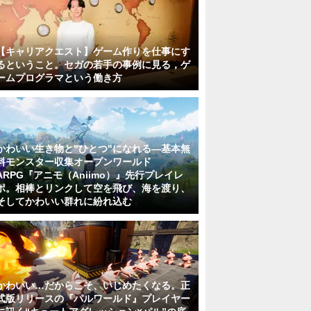
【キャリアクエスト】ゲーム作りを仕事にす
るということ。セガの若手の事例に見る，ゲ
ームプログラマという働き方
かわいい生き物と"ひとつ"になれる―基本無
料モンスター収集オープンワールド
ARPG『アニモ（Aniimo）』先行プレイレ
ポ。相棒とリンクして空を飛び、海を渡り、
そしてかわいい群れに紛れ込む
かわいい…だからこそ、いじめたくなる。正
式版リリースの『パルワールド』プレイヤー