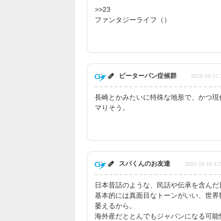
>>23
ファンタジーライフ（）
ピーターパン症候群
2015-10-17 
長崎とかみたいに特殊な地形で、かつ現
マりそう。
スパくんのお友達
2015-10-16 4:
日本昔話のような、民話や伝承を含んだ
基本的には真面目なトーンがいい、世界
萎えるから。
海外産だととんでもジャパンになる可能