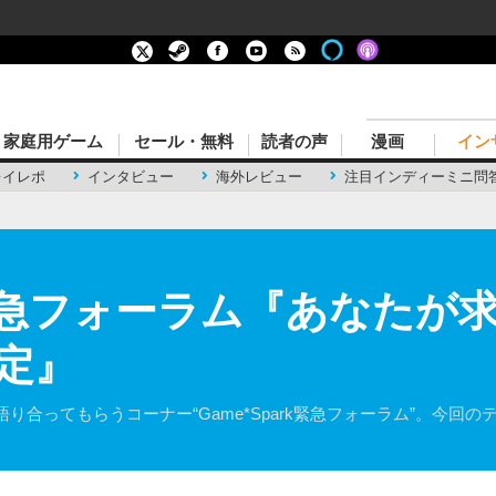
家庭用ゲーム
セール・無料
読者の声
漫画
イン
レイレポ
インタビュー
海外レビュー
注目インディーミニ問
rk緊急フォーラム『あなた
定』
り合ってもらうコーナー“Game*Spark緊急フォーラム”。今回