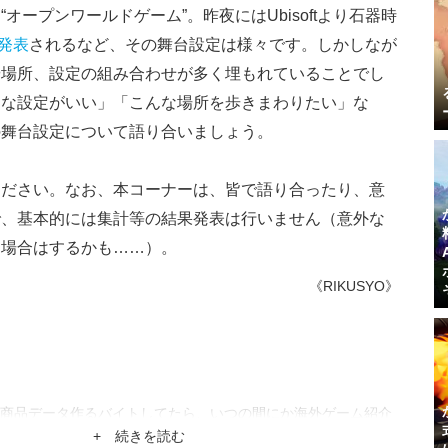
ープンワールドゲーム”。昨夜にはUbisoftより石器時
発表
されるなど、その舞台設定は様々です。しかしなが
や場所、設定の組み合わせが多く埋もれていることでし
んな設定がいい」「こんな場所を歩きまわりたい」な
の舞台設定について語り合いましょう。
ください。なお、本コーナーは、皆で語り合ったり、意
で、基本的には集計等の結果発表は行いません（意外な
た場合はするかも……）。
《RIKUSYO》
商品データ作るバイトしてたら、いつの間にか海外ゲーム紹介
。
+ 続きを読む