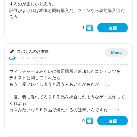
するのが正しいと思う。
評価がよければ本体と同時購入だ、ファンなら事前購入済だ
ろう
1
返信
スパくんのお友達
Menu
2015-10-10 16:30:09
ウィッチャー３みたいに修正箇所と追加したコンテンツを
テキスト公開してくれたら
もう一度プレイしようと思う人もいるかもだが、、、
一度、巷に溢れてるＳＦ作品を統合したようなゲーム作って
くれよぉ
カスみたいなＳＦ作品で爆死するのは辛いんですわ・・・
0
返信