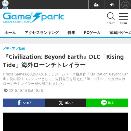
search
menu
ホーム
アクセスランキング
特集
PCゲーム
家庭用ゲー
メディア
動画
『Civilization: Beyond Earth』DLC「Rising
Tide」海外ローンチトレイラー
Firaxis Gamesの人気4Xストラテジーシリーズ最新作『Civilization: Beyond Ear
th』初の拡張コンテンツとして、先日発売を迎えた「Rising Tide」の海外向け
ローンチトレイラーが公開されました。
2015.10.10 Sat 10:48
シェア
ポスト
送る