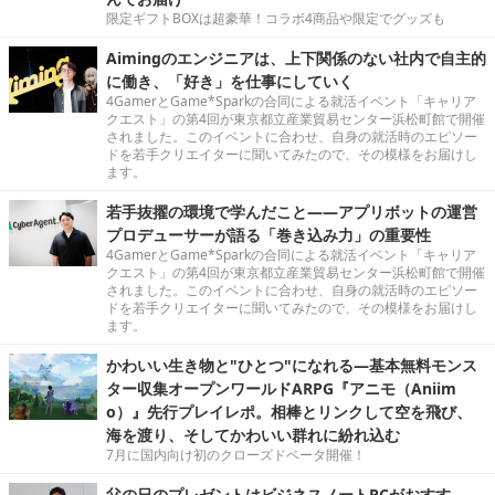
限定ギフトBOXは超豪華！コラボ4商品や限定でグッズも
Aimingのエンジニアは、上下関係のない社内で自主的
に働き、「好き」を仕事にしていく
4GamerとGame*Sparkの合同による就活イベント「キャリア
クエスト」の第4回が東京都立産業貿易センター浜松町館で開催
されました。このイベントに合わせ、自身の就活時のエピソー
ドを若手クリエイターに聞いてみたので、その模様をお届けし
ます。
若手抜擢の環境で学んだこと――アプリボットの運営
プロデューサーが語る「巻き込み力」の重要性
4GamerとGame*Sparkの合同による就活イベント「キャリア
クエスト」の第4回が東京都立産業貿易センター浜松町館で開催
されました。このイベントに合わせ、自身の就活時のエピソー
ドを若手クリエイターに聞いてみたので、その模様をお届けし
ます。
かわいい生き物と"ひとつ"になれる―基本無料モンス
ター収集オープンワールドARPG『アニモ（Aniim
o）』先行プレイレポ。相棒とリンクして空を飛び、
海を渡り、そしてかわいい群れに紛れ込む
7月に国内向け初のクローズドベータ開催！
父の日のプレゼントはビジネスノートPCがおすす