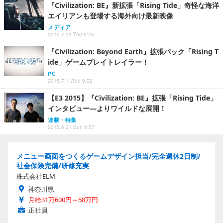
『Civilization: BE』新拡張「Rising Tide」奇怪な海洋
エイリアンも登場する海外向け最新映像
メディア
2015.7.23 Thu 9:25
『Civilization: Beyond Earth』拡張パック「Rising T
ide」ゲームプレイトレイラー！
PC
2015.7.1 Wed 9:22
【E3 2015】『Civilization: BE』拡張「Rising Tide」
インタビュー―よりワイルドな展開！
連載・特集
2015.6.21 Sun 0:57
メニュー画面をつくるゲームデザイン担当/完全週休2日制/
社会保険完備/研修充実
株式会社ELM
神奈川県
月給31万600円～58万円
正社員