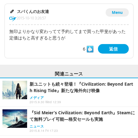
スパくんのお友達
Menu
2015-10-10 3:26:57
無印よりかなり変わってて予約してまで買った甲斐があった
定価はちと高すぎると思うが
6
返信
関連ニュース
新ユニットも続々登場！『Civilization: Beyond Eart
h Rising Tide』新たな海外向け映像
メディア
2015.9.30 Wed 12:39
『Sid Meier’s Civilization: Beyond Earth』Steamに
て無料プレイ可能―格安セールも実施
ニュース
2015.8.14 Fri 17:23