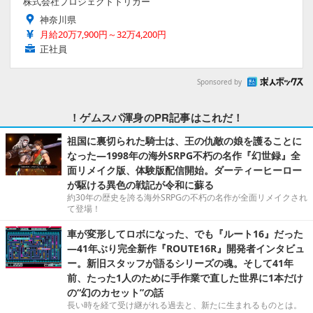
株式会社プロジェクトトリガー
神奈川県
月給20万7,900円～32万4,200円
正社員
Sponsored by
！ゲムスパ渾身のPR記事はこれだ！
祖国に裏切られた騎士は、王の仇敵の娘を護ることに
なった―1998年の海外SRPG不朽の名作『幻世録』全
面リメイク版、体験版配信開始。ダーティーヒーロー
が駆ける異色の戦記が令和に蘇る
約30年の歴史を誇る海外SRPGの不朽の名作が全面リメイクされ
て登場！
車が変形してロボになった、でも『ルート16』だった
―41年ぶり完全新作『ROUTE16R』開発者インタビュ
ー。新旧スタッフが語るシリーズの魂。そして41年
前、たった1人のために手作業で直した世界に1本だけ
の“幻のカセット”の話
長い時を経て受け継がれる過去と、新たに生まれるものとは。