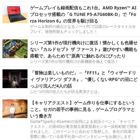
ゲームプレイも録画配信もこれ1台。AMD Ryzen™ AI
プロセッサ搭載の「G TUNE P5-A7G60BK-D」で『Fo
rza Horizon 6』の世界を駆け回る
ゲーム＆制作の拠点となるノートPCで話題のレースタイトルを
プレイ。放熱性能もチェックしました！
シリーズ第1作が現行機向けに復活！懐かしくも色褪せ
ない『カルドセプト ザ ファースト』遊びやすい機能も
搭載で、あらためて“原典”に触れるのにぴったり
シリーズ第1作が現行機向けの新機能を備えて復活！
「冒険は楽しいものだ」 ─『FF11』と『ウィザードリ
ィ ヴァリアンツ ダフネ』、"優しくないRPG"の沼にど
っぷり沈んだ4人の話
ふたつの沼の住人たちが語る奥深さとは。
【キャリアクエスト】ゲーム作りを仕事にするという
こと。セガの若手の事例に見る，ゲームプログラマと
いう働き方
Game*Sparkと4Gamerの合同による就活イベント「キャリア
クエスト」の第4回が東京都立産業貿易センター浜松町館で開催
されました。このイベントに合わせて取材した、各社の現場で
実際に働いている若手社員へのインタビューをお届けします。