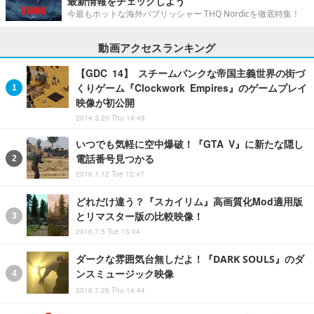
最新情報をチェックしよう
今最もホットな海外パブリッシャー THQ Nordicを徹底特集！
動画アクセスランキング
【GDC 14】 スチームパンクな帝国主義世界の街づ
くりゲーム『Clockwork Empires』のゲームプレイ
映像が初公開
2014.3.20 Thu 14:48
いつでも気軽に空中爆破！『GTA V』に新たな隠し
電話番号見つかる
2016.1.12 Tue 12:47
どれだけ違う？『スカイリム』高画質化Mod適用版
とリマスター版の比較映像！
2016.7.5 Tue 15:04
ダークな雰囲気台無しだよ！『DARK SOULS』のダ
ンスミュージック映像
2016.7.28 Thu 14:44