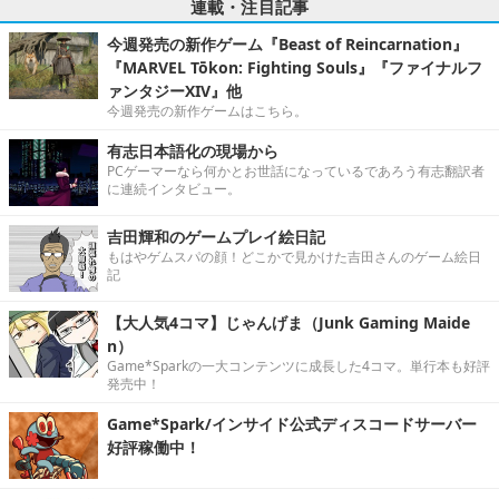
連載・注目記事
今週発売の新作ゲーム『Beast of Reincarnation』
『MARVEL Tōkon: Fighting Souls』『ファイナルフ
ァンタジーXIV』他
今週発売の新作ゲームはこちら。
有志日本語化の現場から
PCゲーマーなら何かとお世話になっているであろう有志翻訳者
に連続インタビュー。
吉田輝和のゲームプレイ絵日記
もはやゲムスパの顔！どこかで見かけた吉田さんのゲーム絵日
記
【大人気4コマ】じゃんげま（Junk Gaming Maide
n）
Game*Sparkの一大コンテンツに成長した4コマ。単行本も好評
発売中！
Game*Spark/インサイド公式ディスコードサーバー
好評稼働中！