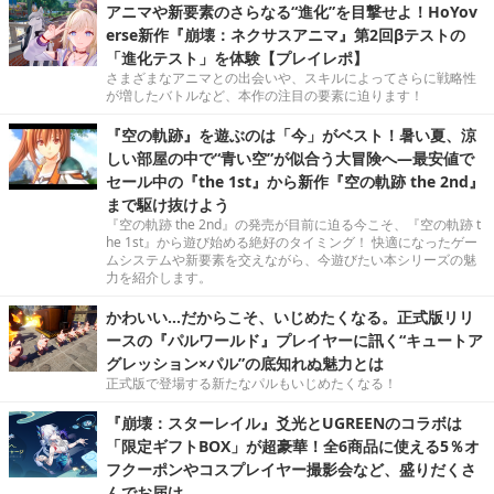
アニマや新要素のさらなる“進化”を目撃せよ！HoYov
erse新作『崩壊：ネクサスアニマ』第2回βテストの
「進化テスト」を体験【プレイレポ】
さまざまなアニマとの出会いや、スキルによってさらに戦略性
が増したバトルなど、本作の注目の要素に迫ります！
『空の軌跡』を遊ぶのは「今」がベスト！暑い夏、涼
しい部屋の中で“青い空”が似合う大冒険へ―最安値で
セール中の『the 1st』から新作『空の軌跡 the 2nd』
まで駆け抜けよう
『空の軌跡 the 2nd』の発売が目前に迫る今こそ、『空の軌跡 t
he 1st』から遊び始める絶好のタイミング！ 快適になったゲー
ムシステムや新要素を交えながら、今遊びたい本シリーズの魅
力を紹介します。
かわいい…だからこそ、いじめたくなる。正式版リリ
ースの『パルワールド』プレイヤーに訊く“キュートア
グレッション×パル”の底知れぬ魅力とは
正式版で登場する新たなパルもいじめたくなる！
『崩壊：スターレイル』爻光とUGREENのコラボは
「限定ギフトBOX」が超豪華！全6商品に使える5％オ
フクーポンやコスプレイヤー撮影会など、盛りだくさ
んでお届け