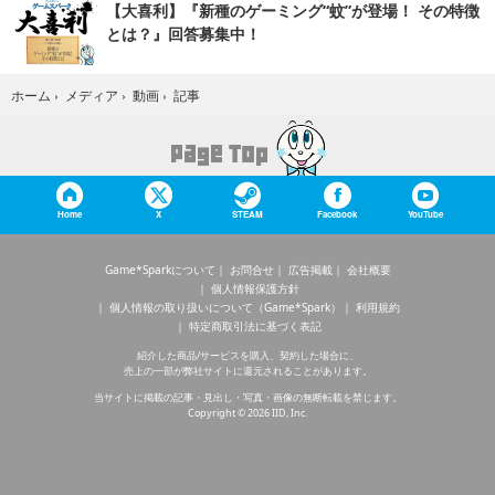
【大喜利】『新種のゲーミング“蚊”が登場！ その特徴
とは？』回答募集中！
記事
ホーム
›
メディア
›
動画
›
Home
X
STEAM
Facebook
YouTube
Game*Sparkについて
お問合せ
広告掲載
会社概要
個人情報保護方針
個人情報の取り扱いについて（Game*Spark）
利用規約
特定商取引法に基づく表記
紹介した商品/サービスを購入、契約した場合に、
売上の一部が弊社サイトに還元されることがあります。
当サイトに掲載の記事・見出し・写真・画像の無断転載を禁じます。
Copyright © 2026 IID, Inc.