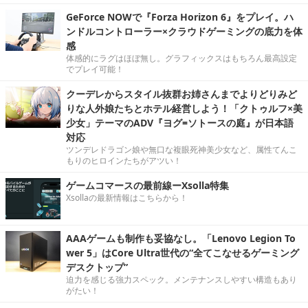
GeForce NOWで『Forza Horizon 6』をプレイ。ハ
ンドルコントローラー×クラウドゲーミングの底力を体
感
体感的にラグはほぼ無し。グラフィックスはもちろん最高設定
でプレイ可能！
クーデレからスタイル抜群お姉さんまでよりどりみど
りな人外娘たちとホテル経営しよう！「クトゥルフ×美
少女」テーマのADV『ヨグ=ソトースの庭』が日本語
対応
ツンデレドラゴン娘や無口な複眼死神美少女など、属性てんこ
もりのヒロインたちがアツい！
ゲームコマースの最前線ーXsolla特集
Xsollaの最新情報はこちらから！
AAAゲームも制作も妥協なし。「Lenovo Legion To
wer 5」はCore Ultra世代の“全てこなせるゲーミング
デスクトップ”
迫力を感じる強力スペック。メンテナンスしやすい構造もあり
がたい！