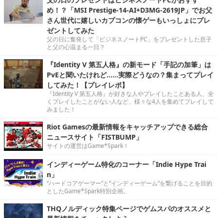
め！？「MSI Prestige-14-AI+D3MG-2619JP」でお父
さん世代に嬉しいカプコンの懐ゲーもいっしょにプレ
ゼントしてみた
父の日に奮発して「ビジネスノートPC」をプレゼントした息子
と父の心温まる一日？
『Identity V 第五人格』の新モード「手記の加筆」は
PvEと聞いたけれど……実際どうなの？集まってプレイ
してみた！【プレイレポ】
『Identity V 第五人格』が好きな人やプレイしたことある人、全
くプレイしたことがない人など、様々な4人を集めてプレイして
みました！
Riot Gamesの最新情報をキャッチアップできる総合
ニュースサイト「FISTBUMP」
サイトの運営はGame*Spark！
インディーゲーム特化のコーナー「Indie Hype Trai
n」
“ハードコアゲーマー”と“インディーゲーム”を繋げることを目的
としたGame*Spark特別企画。
THQノルディック特集ページでゲムスパのオススメと